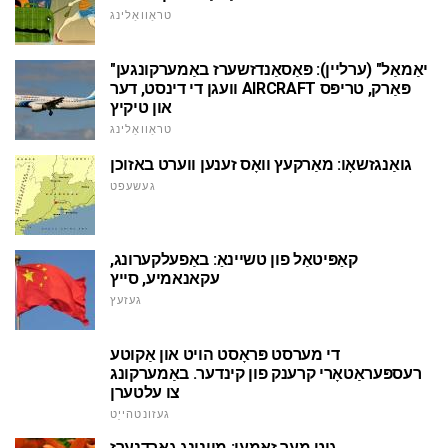
טראַוואַלינג
"יאַמאַל" (ערליין): פּאַסאַנדזשערז באַמערקונגען
וועגן די דינסט, דער AIRCRAFT פּאַרק, טריפּס
און טיקיץ
טראַוואַלינג
גואַנגזשאָו: מאַרקעץ וואָס זענען ווערט באזוכן
געשעפט
קאַפּיטאַל פון טשיינאַ: באַפעלקערונג,
עקאנאמיע, סייץ
געזעץ
די מערסט פּראָסט הויט און אַקוטע
רעספּעראַטאָרי קרענק פון קינדער. באַמערקונג
צו עלטערן
געזונטהייַט
גוט מער זאמען: מיינונג גאַרדנערז