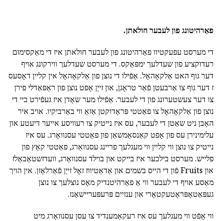
פאַרהיטונג פון לעבער חולאתן.
די מערסט עפעקטיוו פאַרהיטונג פון לעבער חולאתן איז די מאַקסימום
רעדוקציע פון שעדלעך ימפּאַקס. די מערסט שעדלעך ווירקונג אויף
דער גוף האט אַלקאָהאָל. אַפֿילו די נוצן פון אַלקאָהאָל אין קליין דאָסעס
ז דער גוף צו אַרבעטן פֿאַר טראָגן, און זייַן אָפט נוצן פון ראַפּאַדלי פירן
צו דער צעשטערונג פון די לעבער. אַפֿילו מער שאָדן איז געפֿירט ביי די
נוצן פון אַלקאָהאָל צו פאַטטי פּראָדוקטן אַזאַ ווי באַרביקיו. אויב איר
האָבן ניט שאַטן די לעבער, עס איז נייטיק צו רעוויסע אייער דיעטע און
עלימינירן עס פון אָפט קאַנסאַמשאַן פון פאַטטי עסנוואַרג. עס איז
נייטיק צו נוצן ווי קליין ווי מעגלעך פריינג עסנוואַרג, פאַטטי קאַץ פון
פלייש. מערסט בילכער איז בייקט און בוילד עסנוואַרג, וועדזשטאַבאַלז
און Fruits פֿון די הייס בשמים און אַדאַטיווז זאָל זייַן פֿאַרלאָזן. אין הויך
מאַסע אויף די לעבער ווי אַ פאַרהיטנדיק מאָס נוצלעך צו נוצן
געפּאַטאָפּראָטעקטאָרי און ענזיים פּרעפּעריישאַנז.
ווי אָפֿט ווי מעגלעך עס איז רעקאַמענדיד צו עסן עסנוואַרג מיט