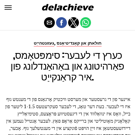
,
חולאתן און קאָנדיטיאָנס
געזונטהייַט
כערץ די לעבער: סימפּטאָמס,
פאַרהיטונג און באַהאַנדלונג פון
איר קראַנקייַט.
איינער פון די גרעסטער און מערסט וויכטיק אָרגאַנס פון די מענטש גוף
איז די לעבער. בעת דער טאָג, די לעבער סעקרעטעס 1-1.5 ליטער פון
בייל, וואָס איז ינוואַלווד אין די דיגעסטיווע פּראָצעס, סטימיאַלייץ
קאָלאָניק מאָוטיליטי און ברייקס אַראָפּ פאַץ. לעבער אָנטייל נעמען אין
דיידזשעסטשאַן איז זייַן הויפּט פֿונקציע אין די מענטשלעך גוף. אָבער,