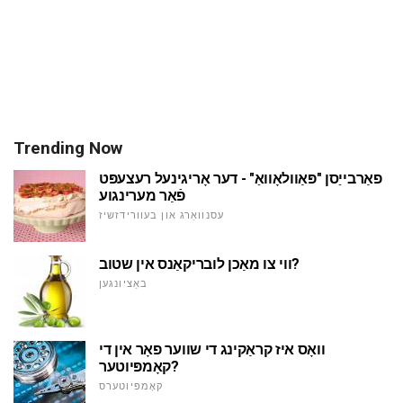
Trending Now
פאַרבייַסן "פּאַוולאָוואַ" - דער אָריגינעל רעצעפּט
פֿאַר מערינגוע
עסנוואַרג און בעוורידזשיז
ווי צו מאַכן לובריקאַנס אין שטוב?
באַציונגען
וואָס איז קראַקינג די שווער פאָר אין די
קאָמפּיוטער?
קאָמפּיוטערס