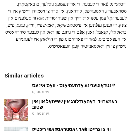
וויטאַמינס פֿאַר די לעבער. די אַרייַננעמען: ניסלעך, ם באַקטאָרן,
סטראָבעריז, ראָסעהיפּס, קורראַנץ. אין סדר צו ויסמייַדן ווייטיק אין די
לעבער זאָל עסן עסנוואַרג רייַך אין שפּור יסודות אַזאַ ווי סעלעניום און
צינק. זיי זענען געפֿונען אין פּיסטאַטשיאָס, יאַמ-שפּייַז, ווייץ, עגגס, פיש,
בראַקאַלי, קנאָבל. גאַנץ אָפֿט די גרונט פון ראַק און
לעבער סיררהאָסיס
איז העפּאַטיטיס. פֿאַר די פאַרהיטונג פון די חולאתן איז לעגאַמרע
נייטיק צו זיין וואַקסאַנייטיד קעגן העפּאַטיטיס.
Similar articles
ינטראַוטערינע אַדהעסיאָנס - וואָס איז עס?
געזונטהייַט
כעמערויד: באַהאַנדלונג אין שפּיטאָל און אין
שטוב
געזונטהייַט
ווי צו גרייטן פֿאַר גאַסטראָסקאָפּי ריכטיק