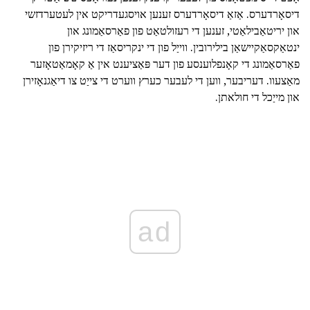
דיסאָרדערס. אַזאַ דיסאָרדערס זענען אויסגעדריקט אין לעטערדזשי
און יריטאַבילאַטי, זענען די רעזולטאַט פון פאַרסאַמונג און
ינטאַקסאַקיישאַן בילירובין. ווייַל פון די ינקריסאַז די ריזיקירן פון
פאַרסאַמונג די קאָנפלוענסע פון דער פּאַציענט אין אַ קאָמאַטאָזער
מאַצעוו. דעריבער, ווען די לעבער כערץ ווערט די צייַט צו דיאַגנאָזירן
און מייַכל די חולאתן.
ad