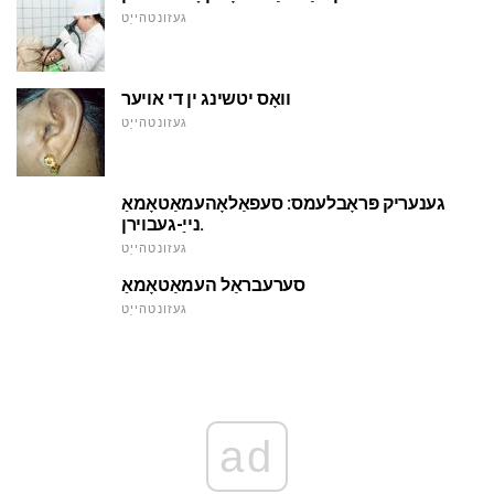
געזונטהייַט
וואָס יטשינג ין די אויער
געזונטהייַט
גענעריק פּראָבלעמס: סעפאַלאָהעמאַטאָמאַ
נייַ-געבוירן.
געזונטהייַט
סערעבראַל העמאַטאָמאַ
געזונטהייַט
ad