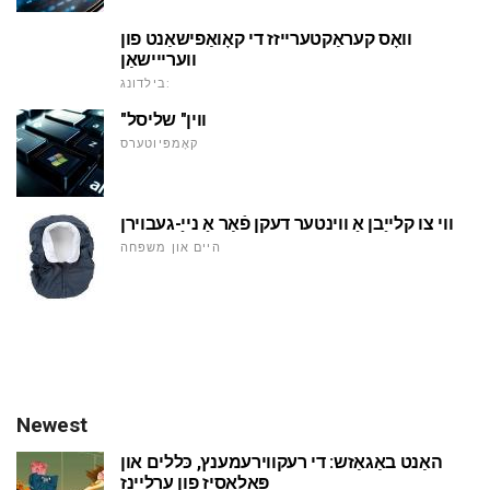
וואָס קעראַקטערייזז די קאָואַפישאַנט פון
ווערייישאַן
בילדונג:
"ווין" שליסל
קאָמפּיוטערס
ווי צו קלייַבן אַ ווינטער דעקן פֿאַר אַ נייַ-געבוירן
היים און משפּחה
Newest
האַנט באַגאַזש: די רעקווירעמענץ, כּללים און
פּאַלאַסיז פון ערליינז