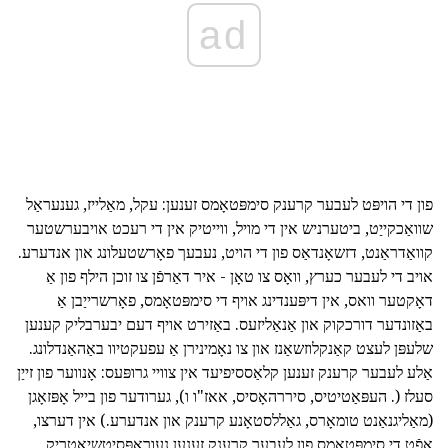
ad
פון די הויפּט לעבער קרענק סימפּטאָמס זענען: עקל, מאַלייז, גענעראַל
שוואַכקייַט, ביטערניש אין די מויל, ווייטיק אין די רעכט אויבערשטער
קוואַדראַנט, דזשאָנדאַס פון די הויט, נעבעך פאָרשטעלונג און אנדערע.
אויב די לעבער כערץ, וואָס צו טאָן - איר דאַרפֿן צו זוכן הילף פון אַ
דאָקטער וואס, אין דיפּענדינג אויף די סימפּטאָמס, פאָרשרייַבן אַ
באַזונדער דורכקוק און אַנאַליזעס. באַזירט אויף דעם יבערבליק קענען
שלעפּן לעצט קאַנקלוזשאַנז און צו נאָמינירן אַ עפעקטיוו באַהאַנדלונג.
אַלע לעבער קרענק זענען קלאַססיפיעד אין צוויי גרופּעס: אָנווער פון זייַן
סעלז (. העפּאַטיטיס, סיררהאָסיס, אאז"ו ו), גערודער פון בייל אָפּזאָגן
(מאַליגנאַנט טומאָרס, גאַללסטאָנע קרענק און אנדערע.) אין דערצו,
אָפֿט די סימפּטאָמס פון לעבער קרענק זענען נעוראָפּסיטשיאַטריק