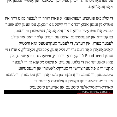
עס פּערפאָרמס און צווייטיק פֿעיִקייטן: שלאַבאַן און אָנטייל נעמען אין
מאַטאַבאַליזאַם.
די שלאַבאַן פֿונקציע רעפּראַזענץ אַ פאָרן דורך די לעבער בלוט רייַך אין
נוטריאַנץ זענען אַבזאָרבד אין די קישקע און מאָגן. עס זענען קלעאַוועד
קעמיקאַלז נוטראַלייז פּויזאַנז און אַלקאָהאָל, צעשטערן ווירוסעס,
באַקטיריאַ און ינפעקטיאָנס. איצט עס ווערט קלאָר וואָס אַזוי פילע
לעבער כערץ. אין דערצו, די לעבער סעקרעטעס אַזאַ וויכטיק
קאַמפּאָונאַנץ פֿאַר דעם גוף ווי. גליקאָגען, אַלבומין, גלאָבולין, אאז"ו ו זיי
זענען Produced פֿון קאַרבאָוכיידרייץ, וויטאַמינס, פּראָטעינס, און
פאַץ קאַנטיינד אין די בלוט. עס גייט אַ פּשוט מסקנא אַז די לעבער
אקטן ווי אַ פילטער צווישן די סערקיאַלאַטאָרי און דיגעסטיווע
סיסטעמען, ווי געזונט ווי אַ מקור פון נוטריאַנץ. ווען עס כערץ די לעבער
אין די מענטשלעך גוף פּאַסירן פאַילורעס אַרבעט די
קאַרדיאָווואַסקיאַלער סיסטעם און אנדערע סיסטעמס.