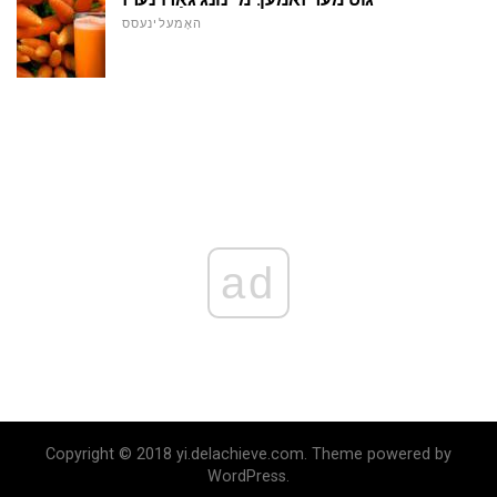
האָמעלינעסס
ad
Copyright © 2018 yi.delachieve.com. Theme powered by
WordPress.