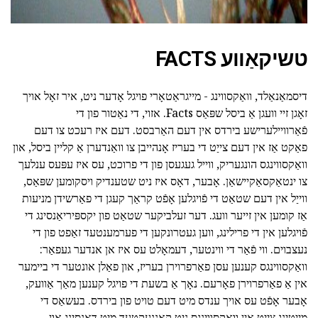
טשיקאַווע FACTS
דיסמאַנאַלד, וואַקסווינג - מייגראַטאָרי פויגל אָדער ניט, איר זאָל אויך
זאָגן זיי וועגן אַ ביסל שפּאַס Facts. אזוי, די נאַטור פון די
פֿאַרוויילערישע בירדס אין דעם האַרבסט. דעם איז רעכט צו דעם
פאַקט אַז אין דעם צייַט די בעריז אָנהייבן צו וואַנדערן אַ קליין ביסל, און
וואַקסווינגס הונגעריק, ווייל געגעסן פון די פרוכט, עס איז עפּעס ענלעך
צו ינטאַקסאַקיישאַן. אָבער, דאָס איז ניט שטענדיק ויסקומען שפּאַס,
ווייַל אין דעם שטאַט די פֿויגלען אָפֿט קראַך קעגן די פאַרשידן מניעות
אַז קומען אין זייער וועג. דער זעלביקער שטאַט פון יקספּיריאַנסינג די
פֿויגלען אין די פרילינג, ווען געטרונקען די פערמענטעד זאַפט פון די
נעצבוים. ווי פֿאַר די ווינטער, דעמאָלט עס איז אן אנדער געפאַר:
וואַקסווינגס קענען עסן פאַרפרוירן בעריז, און פאַלן אונטער די ביימער
אין אַ פאַרפרוירן פאָרעם. נאָך אַ בשעת די פויגל קענען מאַך אַוועק,
אָבער אָפֿט עס אויך ענדס מיט דעם טויט פון בירדס. בעשאַס די
מייטינג צייַט אין וואַקסווינגס ניט קאָננעקטעד מיט דאַנסינג און