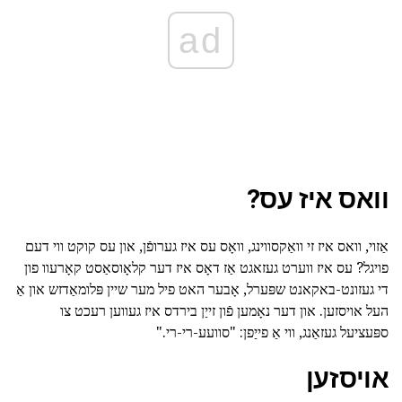
ad
וואס איז עס?
אַזוי, וואס איז זי וואַקסווינג, וואָס עס איז גערופֿן, און עס קוקט ווי דעם
פויגל? עס איז ווערט געזאגט אַז דאָס איז דער קלאָוסאַסט קאָרעוו פון
די געזונט-באקאנט שפּערל, אָבער האט פיל מער שיין פּלומאַדזש און אַ
העל אויסזען. און דער נאָמען פֿון זייַן בירדס איז געווען רעכט צו
ספּעציעל געזאַנג, ווי אַ פייַפן: "סוועע-רי-רי."
אויסזען