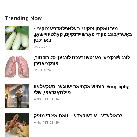
Trending Now
מיר וואַקסן צוקיני. בעלאָפּלאָדניע צוקיני -
באַשרייַבונג פון די פאַרשיידנקייַט, קאַלטיוויישאַן,
באריכטן
געשעפט
לונג פֿונקציע. מענטשנרעכט לונגען: סטרוקטור,
פונקציאָנירן
געזונטהייַט
רוסיש אַקטיאָר יעווגעני סאָקאָלאָוו: Biography,
פילמאָגראַפי, שלי
Arts און ובידור
ראָולאַדע - אַ ראָולאַדע ... וואָס איז די מוזיק?
Arts און ובידור