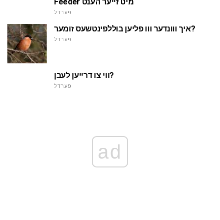
Feeder מיט זייער הענט
פערדל
איך ווונדער ווו פליען בוללפינטשעס זומער?
פערדל
ווי צו דרייען לעבן?
פערדל
ad