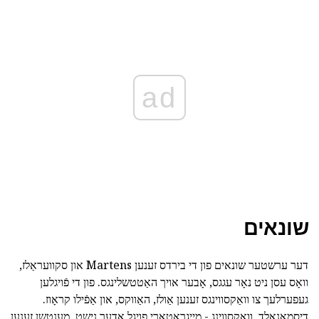
ad
שונאים
דער ערשטער שונאים פון די בירדס זענען Martens און סקוועראַלז,
וואָס עסן ניט נאָר עגגס, אָבער אויך האַטטשלינגס. פון די פֿויגלען
געפערלעך צו וואַקסווינגס זענען אַולז, האַווקס, און אַפֿילו קראָוז.
דיסמאַנאַלד, וואַקסווינג - מייגראַטאָרי פויגל אָדער נישט, מענטשן זענען