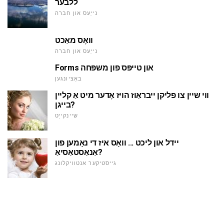
ללבער
נייַעס און חברה
וואָס מאַכט
נייַעס און חברה
Forms און טייפּס פון משפּחה
באַציונגען
ווי שיין צו פליקן ייבראַוז הויז אָדער מיט אַ קליין
בייגן?
שיינקייַט
יידל און ליכט ... וואָס איז די נאָמען פון
אַנאַסטאַסיאַ?
גייסטיקער אנטוויקלונג