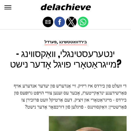
,
בירדוואַטטשינג
פערדל
ינטערעסטינגלי, וואַקסווינג -
מייגראַטאָרי פויגל אָדער נישט?
די וועלט פון בירדס איז ריזיק. זיי אַנדערש פון יעדער אנדערע אויף
פאַרשידענע ינדאַקייטערז, אָבער עס זענען צוויי הויפּט גרופּעס פון
בירדס - מייגראַטאָרי און זיציק. דעם אַרטיקל וועט פּרובירן צו
פֿאַרשטיין: וואַקסווינגס - פֿויגלען פֿון דורכפאָר אָדער נישט?