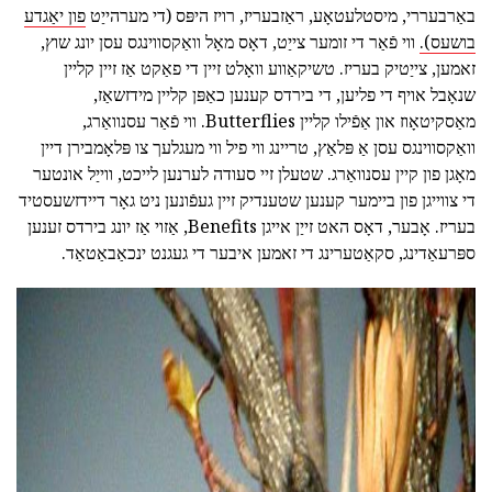
באַרבעררי, מיסטלעטאָע, ראַזבעריז, רויז היפּס (די מערהייַט
פון יאַגדע
בושעס).
ווי פֿאַר די זומער צייַט, דאָס מאָל וואַקסווינגס עסן יונג שוץ,
זאמען, צייַטיק בעריז. טשיקאַווע וואָלט זיין די פאַקט אַז זיין קליין
שנאָבל אויף די פליען, די בירדס קענען כאַפּן קליין מידזשאַז,
מאַסקיטאָוז און אַפֿילו קליין Butterflies. ווי פֿאַר עסנוואַרג,
וואַקסווינגס עסן אַ פּלאַץ, טריינג ווי פיל ווי מעגלעך צו פּלאָמבירן דיין
מאָגן פון קיין עסנוואַרג. שטעלן זיי סעודה לערנען לייכט, ווייַל אונטער
די צווייגן פון ביימער קענען שטענדיק זיין געפֿונען ניט גאָר דיידזשעסטיד
בעריז. אָבער, דאָס האט זייַן אייגן Benefits, אַזוי אַז יונג בירדס זענען
ספּרעאַדינג, סקאַטערינג די זאמען איבער די געגנט ינכאַבאַטאַד.