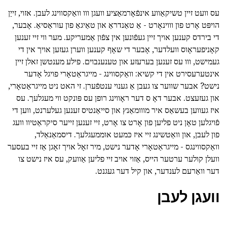
עס וועט זיין טשיקאַווע אינפֿאָרמאַציע וועגן ווו וואַקסווינג לעבן. אזוי, זייַן
הויפּט אָרט פון וווינאָרט - אַ טאַנדראַ און טאַיגאַ פון עוראַסיאַ. אָבער,
די בירדס קענען אויך זיין געפֿונען אין צפֿון אַמעריקע. מער ווי זיי זענען
קאָניפעראָוס וועלדער, אָבער די שאָף קענען ווערן געזען אויך אין די
געמישט, ווו עס זענען בערעזע און טענענבוים. פילע מענטשן זאלן זיין
אינטערעסירט אין די קשיא: וואַקסווינג - מייגראַטאָרי פויגל אָדער
נישט? אבער שווער צו געבן אַ גענוי ענטפֿערן. זי האט ניט מייגראַטאָרי,
און געזעצט. אבער דאָ ס דער ראָווינג רופן עס פּונקט ווי מעגלעך. עס
איז געווען בעשאַס איר מווומאַנץ און סייאַנטיס זענען געלערנט, ווען די
פֿויגלען טאָן ניט פליען פון אָרט צו אָרט, זיי זענען זייער סיקראַטיוו וועג
פון לעבן, און וואַטשינג זיי איז כּמעט אוממעגלעך. דיסמאַנאַלד,
וואַקסווינגס - מייגראַטאָרי אָדער נישט, מיר זאָל אויך זאָגן אַז זיי בעסער
וועלן קולער ערטער הייס, אַזוי אויב זיי פליען אַוועק, עס איז נישט צו
דער וואַרעם לענדער, און קיל דער געגנט.
וועגן לעבן