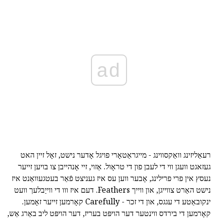
ad
רעאַליזינג וואַקסווינג - מייגראַטאָרי פויגל אָדער נישט, זאָל זיין האט
געזאגט וועגן ווי די לעבן פון די טראָול. אַזוי, זיי אָנהייבן צו בויען זייער
נעסץ אין פרי פרילינג, אָבער ווען עס איז געניצט פֿאַר בעטגעוואַנט איז
נישט האַרט צווייגן, און ווייך Feathers. דעם איז ווו די ווייַבלעך וועט
ינקובאַטע די עגגס, און די זכר - Carefully קאָרמען זייער זאָמען.
קאָרמען די בירדס ווינטער דער הויפּט בעריז, דער הויפּט ליב באַרג אַש,