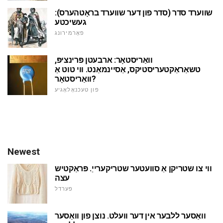
שווערד סדר (סדר פון דער שווערד בראָטהערס):
געשיכטע
פאָרמירונג
וואַריסטאָר: ארבעטן פּרינציפּ,
טשאַראַקטעריסטיקס, אַסיינמאַנט. ווי טוט אַ
וואַריסטאָר?
פון טעכנאָלאָגיע
Newest
ווי צו שטריקן אַ סוועטער שטריקערייַ. פּראַקטיש
עצה
פערדל
וואַסער ללבער אין דער וועלט. נוצן פון וואַסער