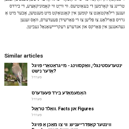
טריינג צו קאָרמען די בעאַוטיעס. ווי ווייַט ווי קאָמוניקאַציע, די בירדס
זענען רילאַקטאַנט צו קומען אין קאָנטאַקט מיט מענטשן, אָבער מיט אַ
גרויס פאַרלאַנג צו פליען צו די פאַרשידן פעעדערס, וואָס זענען
געהאנגען אין פּאַרקס און אנדערע רעקרייישאַנאַל געביטן.
Similar articles
ינטערעסטינגלי, וואַקסווינג - מייגראַטאָרי פויגל
אָדער נישט?
פערדל
האָמעמאַדע בירד פעעדערס
פערדל
וואַלד טראָול. Facts און Figures
פערדל
ווינטער קאָפּדרייעניש. ווי צו מאַכן אַ פויגל