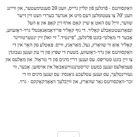
וואַקסווינגס - פֿויגלען פֿון קליין גרייס, וועגן 20 סענטימעטער, און ווייינג
וועגן '70 צו צעטומלען דעם מיט אן אנדער בערדי וועט זיין זייער
שווער, ווייַל עס האט אַ שיין קאַם אויף זייַן קאָפּ און אַ העל
ונפאָרגעטטאַבלע קאָליר. די גוף קאָליר פּרידאַמאַנאַנטלי גרוי-ראָזעווע,
אָבער די מאַלטי-בונט פֿליגלען, "פּיינטיד." זיי זאלן זיין ינטערטוויינד
קאָליר אַזאַ ווי שוואַרץ, געל, מאַראַנץ, ווייַס. פּאַטלע פון האָר אין די
וואַקסווינגס און גרוי-ראָזעווע, בשעת די שפּיץ פון די עק זענען געבונדן
צו זייַן בונט סטריפּס. עס זענען דרייַ מינים פון די טראָול. און מאַלעס און
פעמאַלעס זענען כמעט ינדיסטינגגווישאַבאַל אין אויסזען. אָבער, ווי
געוויינטלעך, עס זענען עטלעכע נואַנסיז: עס זענען מינים ווו די
זכר-וואַקסווינגס גאָר שוואַרץ, און ווייַבלעך וואָאָדקאָקקס - גרוי.