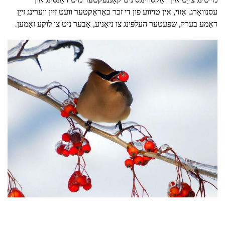
עסנוואַרג. אַזוי, אין טויווע פון די זכר כאַראַקטער וועט זיין ווערינג זייַן
דאַמע בעריז, שפּעטער העלפּינג צו ניאַניע, אָבער ניט צו לוקע זאָמען.