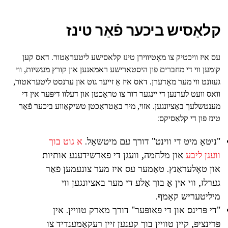
קלאַסיש ביכער פֿאַר טינז
עס איז וויכטיק צו מאָטיווירן טינז קלאסישע ליטעראַטור. דאס קען
קומען ווי די מחברים פון היסטארישע ראמאנען און קורץ מעשיות, ווי
געזונט ווי מער מאָדערן. דאס איז אַ זייער גוט און ערנסט ליטעראטור,
וואס וועט לערנען די יינגער דור צו טראַכטן און דעלוו דיפּער אין די
מענטשלעך באַציונגען. אזוי, מיר באַטראַכטן טשיקאַווע ביכער פֿאַר
טינז פון די קלאַסיקס:
"ניטאָ מיט די ווינט" דורך עם מיטשאַל.
א גוט בוך
וועגן ליבע
און מלחמה, וועגן די פאַרשידענע אותיות
און טאָלעראַנץ. טאָמער עס איז מער צונעמען פֿאַר
גערלז, ווי אין אַ בוך אַלע די מער באציונגען ווי
מיליטעריש קאַמף.
"די פּרינס און די פּאַופּער" דורך מארק טוויין. אין
פּרינציפּ, קיין טוויין בוך קענען זיין רעקאַמענדיד צו