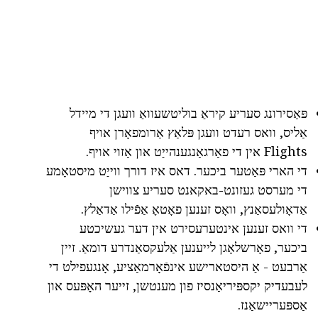
פּאַסירונג סעריע קיראַ בוליטשעוואַ וועגן די מיידל
אַליס, וואס רעדט וועגן פּלאַץ אַרומפאָרן אויף
Flights אין די פאַרגאַנגענהייַט און אַזוי אויף.
די הארי פּאַטער ביכער. דאס איז דורך ווייַט מיסטאָמע
די מערסט געזונט-באקאנט סעריע צווישן
אַדאָולעסאַנץ, וואָס זענען פאָטאָ אַפֿילו אַדאַלץ.
די וואס זענען אינטערעסירט אין דער געשיכטע
ביכער, פאָרשלאָגן לייענען אַלעקסאַנדרע דומאַ. זיין
אַרבעט - אַ היסטארישע אינפֿאָרמאַציע, אָנגעפילט די
לעבעדיק יקספּיריאַנסיז פון מענטשן, זייער האָפּעס און
אַספּעריישאַנז.