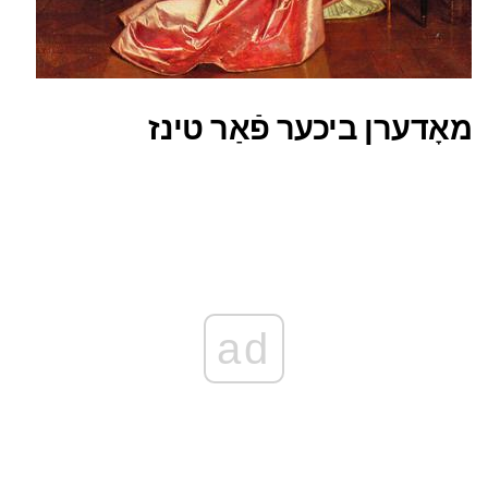
מאָדערן ביכער פֿאַר טינז
ad