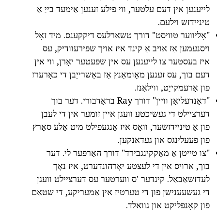
לייענען אין דעם עלטער, ווי פילע זענען אַימעד בייַ אַ
טיניידזש וילעם.
"אָליווער טוויסט" דורך טשאַרלעס דיקקענס. מיד זאָל
ויסנעמען אַז אויב אַ קינד איז אויך שפּירעוודיק, עס
איז בעסטער צו לייענען עס אין שפּעטער יאָרן, ווי אין
דעם בוך, עס זענען מאָומאַנץ אַז באַשרייַבן די כאָרערז
פון אָרעמקייַט, ווילאַנז.
"דאַנדעליאָן וויין" דורך Ray בראַדבורי. דער בוך
דערציילט די געשיכטע וועגן איין זומער אין די לעבן
פון אַ טיניידזשער, וואָס איז אָנגעפילט מיט אַלע סאָרץ
פון פעעלינגס און געדאנקען.
"צו טייטן אַ מאָקקינגבירד" דורך האַרפּער לי. דער
בוך, ארויס אין די לעצטע יאָרהונדערט, איז נאָך
לעדזשאַבאַל. קינדער 'ס ווערטער עס דערציילט וועגן
די געשעענישן פון די טערטיז אין אַמעריקע, די שטאַם
פון קאָנפליקט און גוואַלד.