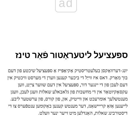
ad
ספּעציעל ליטעראַטור פֿאַר טינז
יונג-דערוואַקסן בעלעטריסטיק אַקיאַפּייז אַ ספּעציעל שיכטע פון דעם
בוך מאַרק. דאס איז ווייַל די ביכער קענען ווערן די מערסט וויכטיק אין
דעם לעבן פון די יינגער דור, ספּעציעל אין דעם שווער צייַט, ווען
עקסאַקיוטאַד אין די מחשבות פון גלאבאלע שאלות וועגן לעבן, וועגן
מענטשלעך אומרעכט און ווייטיק, און, פון קורס, פון ערשטער ליבע.
לייענען אַזאַ קרייישאַנז, דער מענטש קענען באַקומען ענטפֿערס צו די
דיסטורבינג שאלות, האַנדלען מיט זייער ינער וועלט.