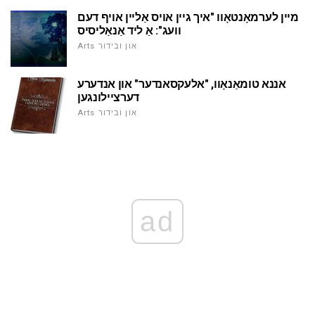
מיין לערמאָנטאָוו "איך גיין אויס אַליין אויף דעם
וועג": אַ ליד אַנאַליסיס
Arts און ובידור
אננא טומאַנאָוו, "אלעקסאנדער" און אנדערע
דערציילונגען
Arts און ובידור
ad