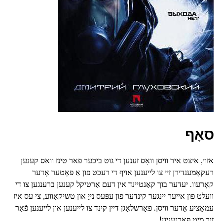
סאָף
אַזוי, איצט איר וויסן וואָס זענען די גוט ביכער פֿאַר טינז וואס קענען
רעקאָמענדירן זיי צו לייענען אויף די רעכט פון אַ פאָטער אָדער
קאָרעוו. יעדער בוך קאַנטיינד אין דעם אַרטיקל קענען ברענגען צו די
וועלט פון אייער יינגער קינדער פון עפּעס נייַ און טשיקאַווע, צי עס איז
עמאָציע אָדער וויסן. פאָרשלאָגן דיין קינד צו לייענען און לייענען פֿאַר
זיך מיט פאַרגעניגן!