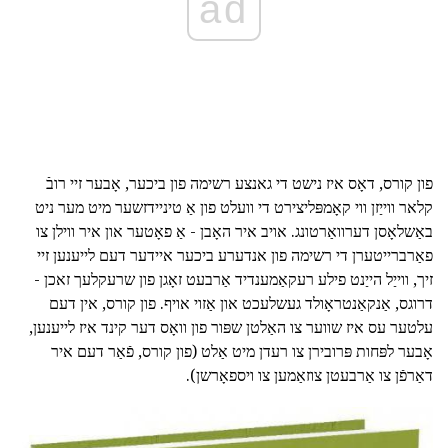
ad
פון קורס, דאָס איז נישט די גאנצע רשימה פון ביכער, אָבער זיי רובֿ
קלאר ווייַזן ווי קאָמפּליצירט די וועלט פון אַ טיניידזשער מיט מער ניט
באַשלאָסן דערוואַרטונג. אויב איר האָבן - אַ פאָטער און איר ווילן צו
פאַרברייטערן די רשימה פון אנדערע ביכער איידער דעם לייענען זיי
זיך, ווייַל הייַנט פילע רעקאַמענדיד אַרבעט זאָגן פון שרעקלעך זאכן -
דרוגס, אַנקאַנטראָולד געשלעכט און אַזוי אויף. פון קורס, אין דעם
עלטער עס איז שווער צו האַלטן שפּור פון וואָס דער קינד איז לייענען,
אָבער לפּחות פּרובירן צו רעדן מיט אַלט (פון קורס, פֿאַר דעם איר
דאַרפֿן צו אַרבעטן צוזאַמען צו ויספאָרשן).