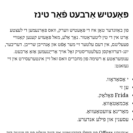
פּאָעטיש אַרבעט פֿאַר טינז
פון באַזונדער טאָן איז די פּאָעטיש ווערק, וואס פאַרנעמען די לעצטע
אָרט אין די טין ליטעראַטור. נאָך אַלע, מאל פּאָעזיע קענען קאַנוויי
פעעלינגס, אין דעם עלטער זיי מער אָפֿט און אָנהייבן שרייבן. דעריבער,
יונג-דערוואַקסן בעלעטריסטיק זאָל אויך אַרייַננעמען אַזאַ אַרבעט.
ענומעראַטע אַ רשימה פון מחברים וואס זאל זיין אינטערעסירט אין זיי
געזאגט:
י אַסאַדאָוו.
ען זי
Frida פּאָלאַק.
אַכמאַטאָוואַ.
מאַרינאַ צוועטאַעוואַ.
עסענין און פילע אנדערע.
אנדערע Offers פון דיפּלי דורכנעמען אין דער וועלט פון די יינגער דור,