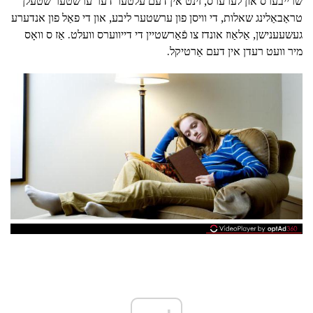
שרייבערס און לערערס, זינט אין דעם עלטער דער ערשטער שטעלן
טראַבאַלינג שאלות, די וויסן פון ערשטער ליבע, און די פאַל פון אנדערע
געשעענישן, אַלאַוז אונדז צו פֿאַרשטיין די דייווערס וועלט. אַז ס וואָס
מיר וועט רעדן אין דעם אַרטיקל.