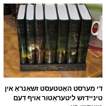
די מערסט האָטטעסט זשאַנראַ אין
טיניידזש ליטעראַטור אויף דעם