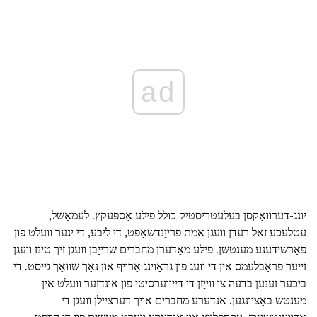
ad
יונג-דערוואַקסן בעלעטריסטיק כולל פילע אַספּעקץ. לעמאָשל,
עטלעכע זאל רעדן וועגן אמת פרייַנדשאַפט, די ליבע, די ינער וועלט פון
פאַרשידענע מענטשן. פילע מאָדערן מחברים שרייַבן וועגן זיך טינז וועגן
זייער פּראָבלעמס אין די וועג פון גראָוינג אַרויף און נאָך שוואַך גייסט. די
ביכער זענען בדעה צו ווייַזן די דייווערסיטי פון אונדזער וועלט אין
מענטש באַציונגען. אנדערע מחברים אויך דערציילן וועגן די