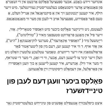
אונדזער זיידע-באָבע. אבער ספּעציעל פאָלקס אַרבעט אין די זשאַנראַ
פון פאַנטאַזיע אָדער וויסנשאַפֿט בעלעטריסטיק געוויינטלעך. מיט זייער
הילף, איר קענען ייַנטונקען זיך אין אַ פיקטיאָנאַל און אַנריל וועלט, אַ
טעם פֿאַר פּאַסירונג, ספּעציעל אויב די לעבן פון מער ווי מאַנאַטאַנאַס.
לעצטנס, ניט ווייניקער פאָלקס ביכער מיט וואַמפּיר סטאָריליין. אַזוי,
זייער פיל אין מאָנען פּראָדוקט סטעפאַני מאיר ( "טוויליגהט"),
רייַטשעל מיד ( "וואַמפּיר אַקאַדעמי"), סערגעי לוקיאַנענקאָ ( "היט"),
און אַזוי אויף. ד ווי איר קענען זען, דעם מין פון ליטעראַטור פֿאַר
אַדאָולעסאַנץ איז זייער דייווערס. טאָמער עטלעכע עלטערן וואָלט ניט
וועלן זייער קינד צו לייענען דעם, אָבער, ווי זיי זאָגן, די מער די שטראף,
די מער איר ווילן. אַנדערש, איר קענען לייענען אַ בוך וועגן וואַמפּיירז
אין פּאַראַלעל, און דעמאָלט דיסקוטירן זייַן פּלאַנעווען.
פאָלקס ביכער וועגן דעם לעבן פון
טיניידזשערז
איצט ביסלעכווייַז אָנגעפילט אָפּשניט פון טיניידזש בעלעטריסטיק נאָר