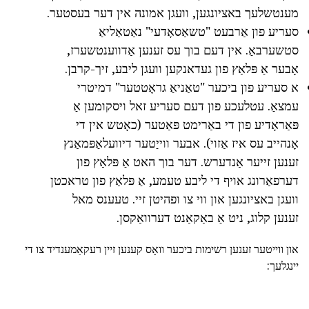
מענטשלעך באציונגען, וועגן אמונה אין דער בעסטער.
סעריע פון אַרבעט "טשאַסאָדעי" נאַטאַליאַ
סטשערבאַ. אין דעם בוך עס זענען אַדווענטשערז,
אָבער אַ פּלאַץ פון געדאנקען וועגן ליבע, זיך-קרבן.
א סעריע פון ביכער "טאַניאַ גראָטטער" דמיטרי
עמצאַ. עטלעכע פון דעם סעריע זאל ויסקומען אַ
פּאַראָדיע פון די באַרימט פּאַטער (כאָטש אין די
אָנהייב עס איז אַזוי). אבער ווייַטער דיוועלאַפּמאַנץ
זענען זייער אַנדערש. דער בוך האט אַ פּלאַץ פון
דערפאַרונג אויף די ליבע טעמע, אַ פּלאַץ פון טראכטן
וועגן באציונגען און ווי צו ופהיטן זיי. טעענס מאל
זענען קלוג, ניט אַ באַקאַנט דערוואַקסן.
און ווייטער זענען רשימות ביכער וואָס קענען זיין רעקאַמענדיד צו די
יינגלעך: