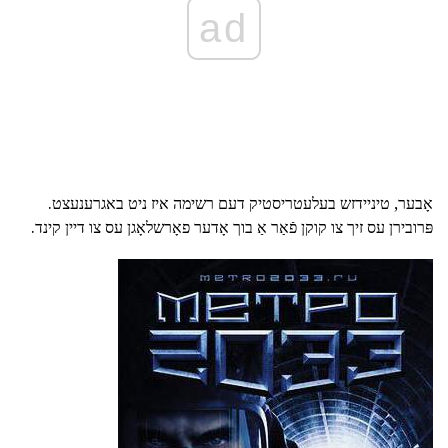
ad
אָבער, טיניידזש בעלעטריסטיק דעם רשימה איז ניט באגרענעצט.
פּרובירן עס זיך צו קוקן פֿאַר אַ בוך אָדער פאָרשלאָגן עס צו דיין קינד.