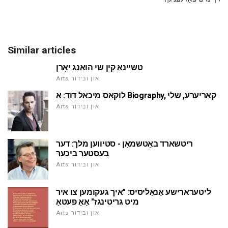
Similar articles
טשיינאַ קין שי הואַנג יאָרן
Arts און ובידור
לוקאַס מיכאל דוד: א Biography, קאַריערע, שלי
Arts און ובידור
ריטשארד באַטשמאַן - סטיווען מלך: דער
בעסטער ביכער
Arts און ובידור
ליטערארישע אַנאַליסיס: "איך געקומען צו איר
מיט גריטינגז" אַאַ פעטאַ
Arts און ובידור