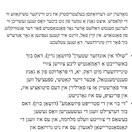
מאָדערן יונג-דערוואַקסן בעלעטריסטיק איז ניט ווייניקער טשיקאַווע ווי
די קלאַסיש. איצט גאַנץ אַ נומער פון גוט ביכער וואָס זענען געשריבן ווי
לערנען מענטש וואַלועס אָדער נאָר פאַנטאַסטיש פֿאַר דער אַנטוויקלונג
פון פאַנטאַזיע. אין קיין פאַל, הייַנט איר קענען געפינען אַ גאָר אַנדערש
בוך פֿאַר דיין טיניידזשער. דאָ זענען עטלעכע:
"שולד אין אונדזער שטערן" (דזשאָן גרין). דאס בוך
באשרייבט אַ ראָמאַנטיש ליבע צווישן צוויי
טיניידזשערז מיט ראַק. יא, די פּראָדוקט פון אַ גאַנץ
סענטימענטאַל, אָבער זייער קאַטשי, ספּעציעל ווען
איר פאַרשטיין אַז צו פאַרלירן אין דעם סיטואַציע איז,
אין פּרינציפּ, עס איז גאָרנישט.
"די בוי אין די סטרייפּט פּיזשאַמע" (דזשאָן בוין). דאס
בוך דערציילט וועגן די געשעענישן וואָס געשען
בעשאַס די צווייטע וועלט מלחמה, און עס איז וועגן די
קאַנסאַנטריישאַן לאגערן. עס איז ניט גרויזאַם און