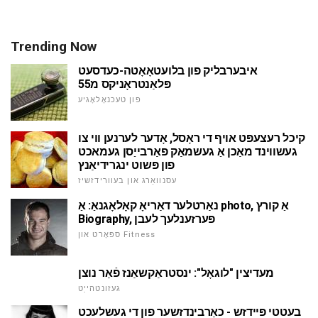
Trending Now
איבערבליק פון בלועטאָאָטה-כעדסעט
פּלאַנטראָניקס מ55
פון טעכנאָלאָגיע
קיכל רעצעפּט אויף די ראָסל, אָדער לערנען ווי צו
געשווינד מאַכן אַ געשמאַק פאַרבייַסן געמאכט
פון פּשוט ינגרידיאַנץ
עסנוואַרג און בעוורידזשיז
נאַרטלער דאַריאָ קאָלאָגנאַ: אַ photo, אַ קורץ
Biography, פּערזענלעך לעבן
ספּאָרט און Fitness
מעדיצין "לוגאָל": ינסטראַקשאַנז פֿאַר נוצן
געזונטהייַט
בעטטי פּיידזש - כאַרבינדזשער פון די געשלעכט