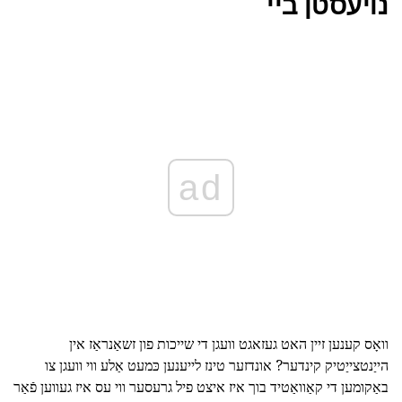
נויעסטן ביי
ad
וואָס קענען זיין האט געזאגט וועגן די שייכות פון זשאַנראַז אין
הייַנטצייַטיק קינדער? אונדזער טינז לייענען כּמעט אַלע ווי וועגן צו
באַקומען די קאַוואַטיד בוך איז איצט פיל גרעסער ווי עס איז געווען פֿאַר