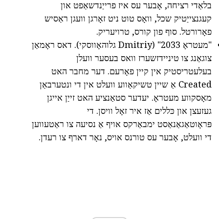
בלאַדי רציחה, אָבער עס איז פרייַנדשאַפט און
קעגנצייַטיק שכל, וואָס טוט ניט זאָרגן וועגן ראַסיש
פאָרורטל. סוף פון קורס, טרויעריק.
"מעטראָ 2033" (Dmitriy גלוהאָווסקי). דאס ראָמאַן
צוגאַנג צו טיניידזשערז וואס בעסער וועלן
בעלעטריסטיק אין קיין פאָרעם. דער מחבר האט
Created אַ שיין טשיקאַווע וועלט אין די ונטערבאַן
מאָסקווע מעטראָ. יעדער סטאַנציע האט זייַן אייגן
געזעצן און כּללים אַז איר זאָל וויסן. די
פּראָוטאַגאַנאַסט ימבאַרקס אויף אַ נסיעה צו ראַטעווען
די וועלט, אָבער עס טורנס אויס, נאָר דארף צו רעדן.