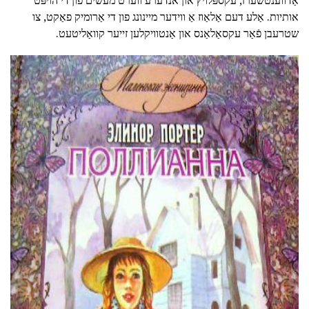
אַדווענטשערז, עקספּלויץ און אנדערע ווערט מעשים פון די הויפּט
אותיות. אַלע דעם אַלאַוז אַ ווידער מיינונג פון די אַרומיק פאַקט, צו
שטרעבן פֿאַר עקסאַלאַנס און אַנטוויקלען זייער קוואַליטעט.