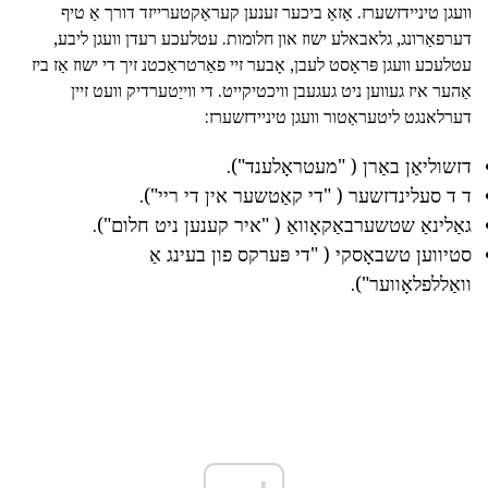
וועגן טיניידזשערז. אַזאַ ביכער זענען קעראַקטערייזד דורך אַ טיף
דערפאַרונג, גלאבאלע ישוז און חלומות. עטלעכע רעדן וועגן ליבע,
עטלעכע וועגן פּראָסט לעבן, אָבער זיי פאַרטראַכטנ זיך די ישוז אַז ביז
אַהער איז געווען ניט געגעבן וויכטיקייט. די ווייַטערדיק וועט זיין
דערלאנגט ליטעראַטור וועגן טיניידזשערז:
דזשוליאַן באַרן ( "מעטראָלענד").
ד ד סעלינדזשער ( "די קאַטשער אין די ריי").
גאַלינאַ שטשערבאַקאָוואַ ( "איר קענען ניט חלום").
סטיווען טשבאָסקי ( "די פּערקס פון בעינג אַ
וואַללפלאָווער").