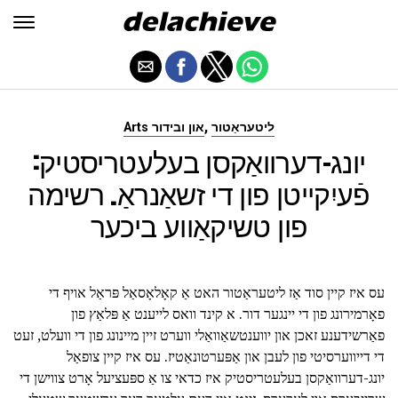
,
ליטעראַטור
Arts און ובידור
יונג-דערוואַקסן בעלעטריסטיק:
פֿעיִקייטן פון די זשאַנראַ. רשימה
פון טשיקאַווע ביכער
עס איז קיין סוד אַז ליטעראַטור האט אַ קאָלאָסאַל פּראַל אויף די
פאָרמירונג פון די יינגער דור. א קינד וואס לייענט אַ פּלאַץ פון
פאַרשידענע זאכן און יווענטשאַוואַלי ווערט זיין מיינונג פון די וועלט, זעט
די דייווערסיטי פון לעבן און אַפּערטונאַטיז. עס איז קיין צופאַל
יונג-דערוואַקסן בעלעטריסטיק איז כדאי צו אַ ספּעציעל אָרט צווישן די