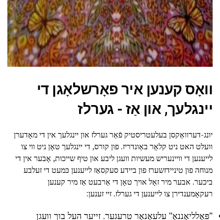
וואָס קענען איר פאָרשלאָגן די
יינגלעך, און אַז - גערלז
יונג-דערוואַקסן בעלעטריסטיק פֿאַר גערלז און יינגלעך אין די מאָדערן
וועלט האט ניט קלאָר באַונדריז. פון קורס, די יינגלעך טאָן ניט ווי צו
לייענען די וויינעריש מעשיות וועגן ליבע און טיף שייכות, אָבער אין די
מנוחה פון טיניידזשערז פון ביידע סעקסאַז לייענען כּמעט די זעלבע
ביכער. אבער מיר זאָל אויך טאָן די אַרבעט אַז מיר קענען
רעקאָמענדירן צו לייענען די גערלז. זיי זענען:
"פּאָלליאַננאַ" עלעאַנאָר טרעגער. זייער העל בוך וועגן