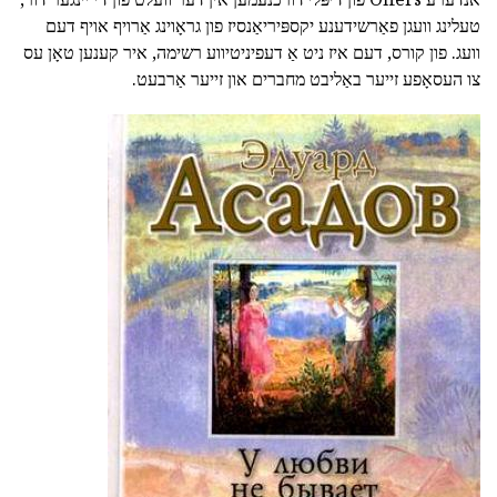
טעלינג וועגן פאַרשידענע יקספּיריאַנסיז פון גראָוינג אַרויף אויף דעם
וועג. פון קורס, דעם איז ניט אַ דעפיניטיווע רשימה, איר קענען טאָן עס
צו העסאָפע זייער באַליבט מחברים און זייער אַרבעט.