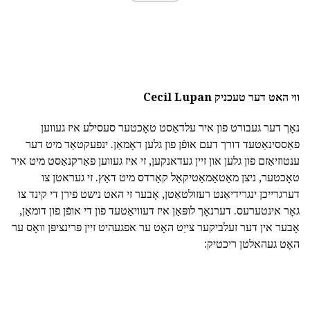
ווי האט דער טעכניק Cecil Lupan
נאָך דער געבורט פון איר עלדאַסט טאָכטער סעסילע איז געווען
פאַססינאַטעד דורך דעם אופֿן פון גלען דאָמאַן. ינפעקטאַד מיט דער
ענטוזיאַזם פון גלען און זיין געדאנקען, זי איז געווען פאַרקנאַסט מיט איר
טאָכטער, ניצן מאַטאַמאַטיקאַל קאַרדס מיט דאַץ. זי געראטן צו
דערגרייכן ינגרידיאַנט רעזולטאַטן, אָבער זי האט נישט פירן די קינד צו
גאָר אינטערעס. דערנאָך לופּאַן איז דעוויאַטעד פון די אופֿן פון דומאַן,
אָבער אין דער זעלביקער צייַט האָט ער אפגעהיט זיין פּרינציפּן וואָס ער
האָט געהאלטן ריכטיק: