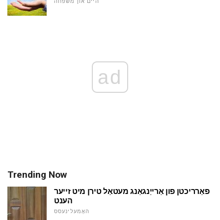
היים און משפּחה
ad
Trending Now
פאַרריכטן פון אַרייַנגאַנג מעטאַל טירן מיט זייער
הענט
האָמעלינעסס