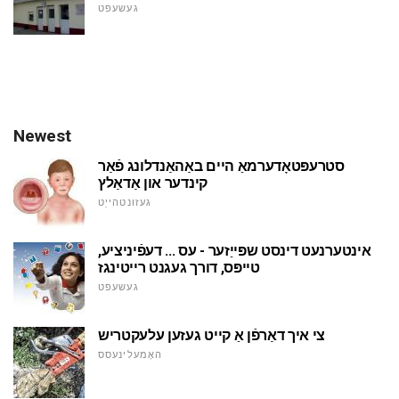
געשעפט
Newest
סטרעפּטאָדערמאַ היים באַהאַנדלונג פֿאַר
קינדער און אַדאַלץ
געזונטהייַט
אינטערנעט דינסט שפּייַזער - עס ... דעפֿיניציע,
טייפּס, דורך געגנט רייטינגז
געשעפט
צי איך דאַרפֿן אַ קייט געזען עלעקטריש
האָמעלינעסס