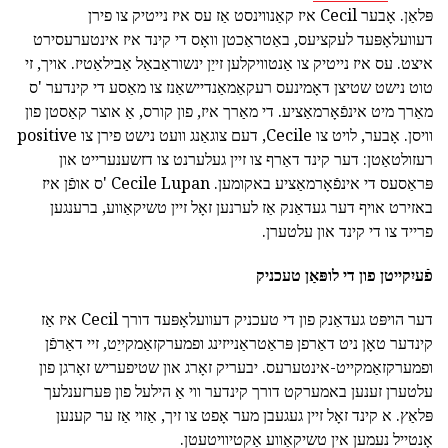
פּלאַן. אָבער Cecil איז קאַנווינסט אַז עס איז נייטיק צו פירן
דעוועלאָפּעד לעקציעס, באַטראַכטן וואָס די קינד איז אינטערעסירט
איצט. עס איז נייטיק צו אַנטוויקלען זייַן ינשוראַבאַל אַבילאַטיז. אויך, זי
טוט נישט שטיצן דאָמינעס רעקאַמאַנדיישאַנז צו מאַסע די קינדער 'ס
מאַרך מיט אינפֿאָרמאַציע. די מאַרך איז, פון קורס, אַ אוצר קאַסטן פון
וויסן. אָבער, לויט צו Cecile, דעם צוגאַנג וועט נישט פירן צו positive
רעזולטאַטן: דער קינד דאַרף צו זיין געלערנט צו דזשענערייט און
פּראַסעס די אינפֿאָרמאַציע באקומען. Cecile Lupan 'ס אופֿן איז
באזירט אויף דער געדאַנק אַז לערנען זאָל זיין טשיקאַווע, ברענגען
פרייד צו די קינד און עלטערן.
פֿעיִקייטן פון די לופּאַן טעכניק
דער הויפּט געדאַנק פון די טעכניק דעוועלאָפּעד דורך Cecil איז אַז
קינדער טאָן ניט דאַרפן פּראַטראַנייזינג ופמערקזאַמקייַט, זיי דאַרפֿן
ופמערקזאַמקייט-אינטערעס. יבעריק זאָרג און שטיפעריש זאָרגן פון
עלטערן זענען באמערקט דורך קינדער ווי אַ הילעל פון פּערזענלעך
פּלאַץ. א קינד זאָל זיין געגעבן מער אָפט צו זיך, אַזוי אַז ער קענען
אָנטייל נעמען אין טשיקאַווע אַקטיוויטעטן.