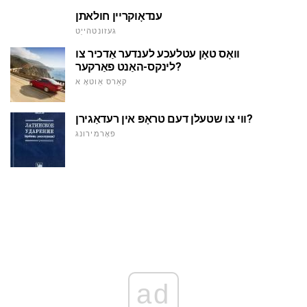
ענדאָוקריין חולאתן
געזונטהייַט
וואָס טאָן עטלעכע לענדער אַדכיר צו
לינקס-האַנט פאַרקער?
קאַרס אַוטאָ א
ווי צו שטעלן דעם טראָפּ אין רעדאַגירן?
פאָרמירונג
ad