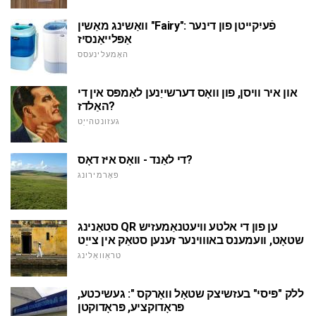
וואַשינג מאַשין "Fairy": פֿעיִקייטן פון דינער
אַפּלייאַנסיז
האָמעלינעסס
און איר וויסן, פון וואָס דערשייַנען לאַמפּס אין די
האַלדז?
געזונטהייַט
די לאַנד - וואָס איז דאָס?
פאָרמירונג
סטאַנינג QR ען פון די אלטע וויעטנאַמעזיש
שטאָט, וועמענס באוווינער זענען סטאַק אין צייַט
טראַוואַלינג
ללק "פּיסי" בעזשיצק שטאָל וואָרקס ": געשיכטע,
פּראָדוקציע, פּראָדוקטן