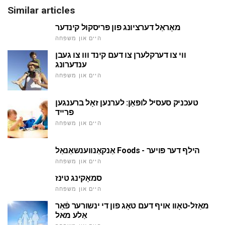
Similar articles
מאָראַל דערציונג פון פּריסקול קינדער
היים און משפּחה
ווי צו דערקלערן צו דעם קינד ווו צו געבן
ענדערונג
היים און משפּחה
טעכניק סעסיל לופּאַן: לערנען זאָל ברענגען
פרייד
היים און משפּחה
אַנקאַנווענשאַנאַל Foods - הילף דער פּויער
היים און משפּחה
סמאָקינג טינז
היים און משפּחה
מאַזל-טאָוו אויף דעם טאָג פון די ינשורער פֿאַר
אַלע מאל