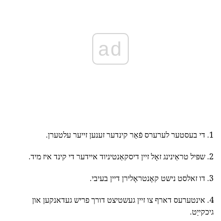
ad
1. די בעסטער לערערס פֿאַר קינדער זענען זייער עלטערן.
2. שפּיל טראַינינג זאָל זיין דיסקאַנטיניוד איידער די קינד איז מיד.
3. דו זאלסט נישט קאָנטראָלירן דיין בעיבי.
4. אינטערעס דארף צו זיין געשטיצט דורך פריש געדאנקען און
גיכקייַט.