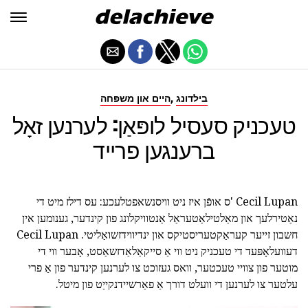
,
בילדונג
היים און משפּחה
טעכניק סעסיל לופּאַן: לערנען זאָל
ברענגען פרייד
Cecil Lupan 'ס אופֿן איז ניט וויסנשאפטלעכע: עס דילז מיט די
נאַטירלעך און מאַלטילאַטעראַל אַנטוויקלונג פון קינדער, גענומען אין
חשבון זייער קעראַקטעריסטיקס און ינדיווידזשואַליטי. Cecil Lupan
דעוועלאָפּעד די טעכניק ניט ווי אַ סייקאַלאַדזשאַסט, אָבער ווי די
מוטער פון צוויי טעכטער, וואס געזוכט צו לערנען קינדער פון אַ פרי
עלטער צו לערנען די וועלט דורך אַ פאַרשיידנקייַט פון מיטל.