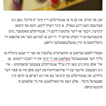
און, פון קורס, אין אַן מי צו אַנטוויקלען דיין קינד 'ס סייכל, טאָן ניט
פאַרגעסן וועגן זיינע געפילן. א קינד דאַרף ליבע, הוגס און קיסאַז.
קינדער, זיכער אַז זייער עלטערן ליבע זיי, אַנטוויקלען פאַסטער, מיט
אינטערעס זע די וועלט אַרום זיי. זיי זוכן צו לערנען מער און אַדאַפּט זיך
בישליימעס צו קיין געזעלשאַפטלעך גרופּע.
סעסיל לופּאַן געראטן צו איבערצייגן עלטערן אַז נאָר זיי זענען ביכולת צו
גלייַך דער פּאָטענציעל
טאַלאַנט פון די קינד
אין די רעכט ריכטונג. אָן
איר אופֿן טוט ניט טאָן קיין ערלי אנטוויקלונג צענטער (מאָסקווע - איז
ניט ויסנעם). איינער פון די אַדוואַנידזשיז פון דעם אופֿן איז אַז פֿאַר דער
בילדונג און אַנטוויקלונג פון קינדער עס איז ניט דאַרפֿן צו קויפן קיין
ספּעציעל מיטל - אַלע וואָס איז פארלאנגט איז בייַ אַלעמען ס
פינגגערטיפּס.