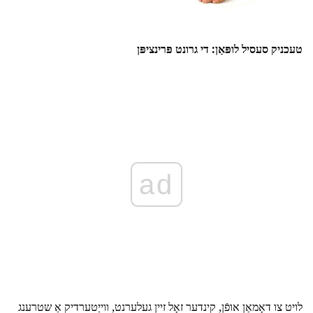
טעכניק סעסיל לופּאַן: די גרונט פּרינציפּן
ad
לויט צו
דאָמאַן אופֿן,
קינדער זאָל זיין געלערנט, ווייַטערדיק אַ שטרענג