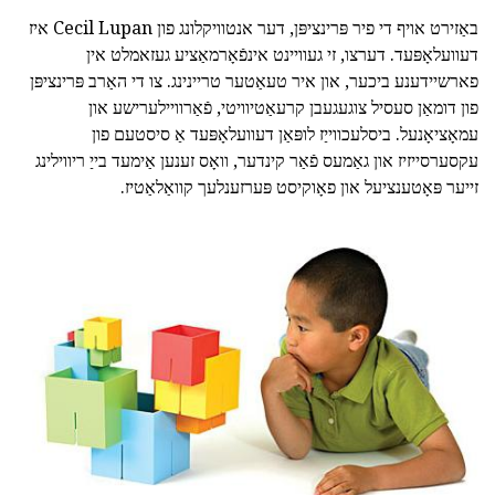
באַזירט אויף די פיר פּרינציפּן, דער אנטוויקלונג פון Cecil Lupan איז
דעוועלאָפּעד. דערצו, זי געוויינט אינפֿאָרמאַציע געזאמלט אין
פארשיידענע ביכער, און איר טעאַטער טריינינג. צו די האַרב פּרינציפּן
פון דומאַן סעסיל צוגעגעבן קרעאַטיוויטי, פֿאַרוויילערישע און
עמאָציאָנעל. ביסלעכווייַז לופּאַן דעוועלאָפּעד אַ סיסטעם פון
עקסערסייזיז און גאַמעס פֿאַר קינדער, וואָס זענען אַימעד בייַ ריווילינג
זייער פּאָטענציעל און פאָוקיסט פּערזענלעך קוואַלאַטיז.