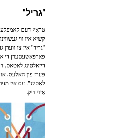
"גריל"
טראָץ דעם קאַמפּלעקס
קשיא איז ווי געשווינד
פאַרפּאָשעטערן די אַ
פּערז פון האָלעס, און
לאַסינג". עס איז מער 
אַזוי דיק.