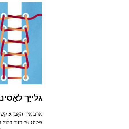
גלייַך לאַסינג
אויב איר האָבן אַ קשי
פּשוט איז דער בלויז ו