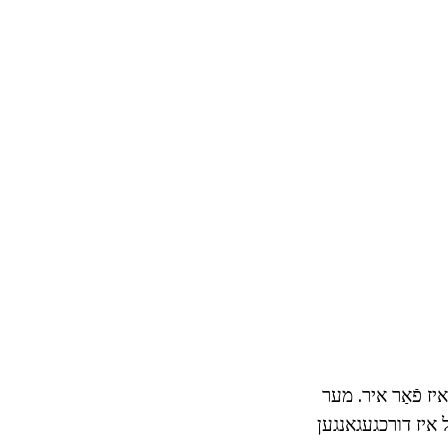
יז פֿאַר איר. מער
ל איז דורכגעגאנגען