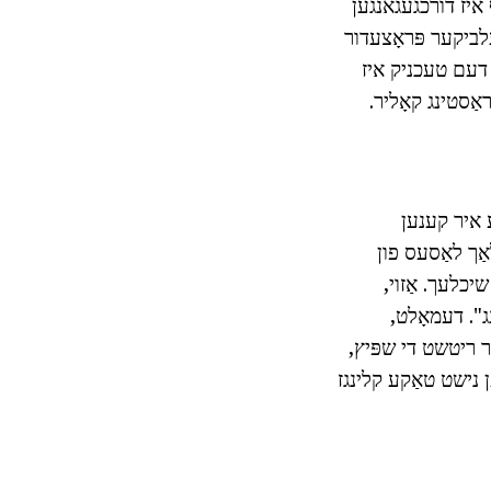
 איז דורכגעגאנגען
לביקער פּראָצעדור
, דעם טעכניק איז
אַסטינג קאָליר.
 איר קענען
אַך לאַסעס פון
יכלעך. אַזוי,
נג". דעמאָלט,
ר ריטשט די שפּיץ,
ן נישט טאַקע קלינגז