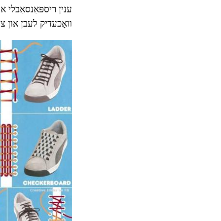
ענין ריספּאַנסאַבלי או
וואָכעדיק לעבן און צו 