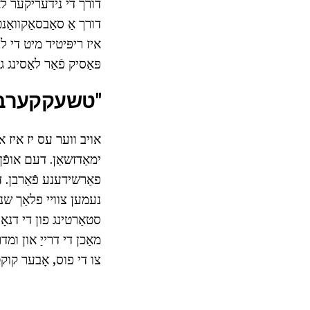
דורך די נידעריקער לאָ
דורך אַ סאַבסאַקוואַ
איז ריפּיטיד מיט די 
פּאַסיק פֿאַר לאַסינג
"טשעקקערבא
אויב ווער עס יז איז 
ימאַדזשאַן. דעם אופֿן
פאַרשידענע פֿאַרבן. ד
נעמען צוויי פלאַך שני
סטאַרטינג פון די דנא
מאַכן די דרייַ און ומ
צו די פוס, אָבער קוקט