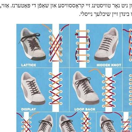
ן ניט נאָר טוויסטינג זיי קראָססוויסע און שאַפֿן די פּאַטערנז. אַזוי,
בינדן זיין שיכלעך נייסלי.