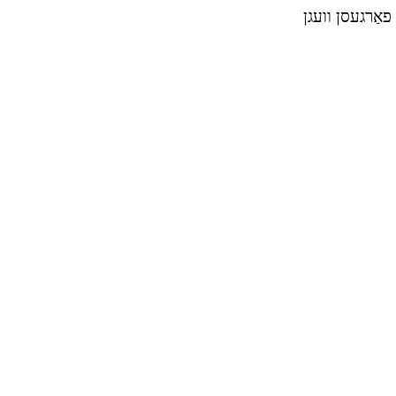
 פאַרגעסן וועגן