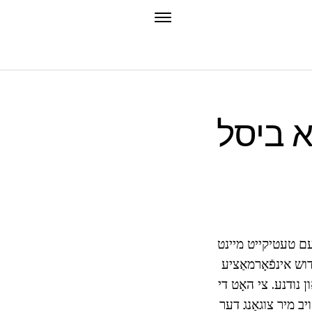
א ביסל
דעם טעטיקייט מיינט
דוש אינפֿאָרמאַציע
ן נודנע. צי האָט די
ב מיר צוגאַנג דער