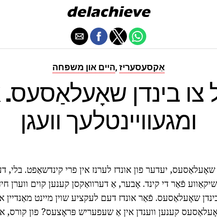
אַקסעסעריז
היים און משפּחה
,
ל צו בינדן שאָעלאַסעס. 
ומגעוויינטלעך וועגן
ד שאָעלאַסעס, יעדער פון אונדז לערנז אין פרי קינדשאַפט. בלי, 
טשיקאַווע פֿאַר די קינד. אָבער, אַ דערוואַקסן קענען קוים ווערן חי
 בינדן שאָעלאַסעס. פֿאַר אונדז דעם לעקציע שוין מיינט מאַנדיין או
אָעלאַסעס קענען ווענדן אין אַ שעפעריש פּראָצעס? פון קורס, אוי