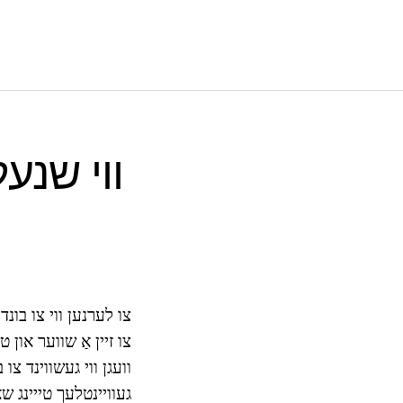
ווי שנע
צו לערנען ווי צו בונ
צו זיין אַ שווער און 
וועגן ווי געשווינד צו
געוויינטלעך טייינג ש