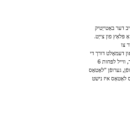
ב דער באַטייַטיק
פּלאַץ פון צייַט.
ן סדר צו
ון דעמאָלט דורך די
ריזאַלטינג לאַטאַס, די אנדערע פּאַסיז. אַזאַ נעטינג איז געזונט צו קוקן בלויז אויף די שוך, ווייל לפּחות 6
ֿן, גערופֿן "לאַטאַס
ס לאַטאַס איז נישט