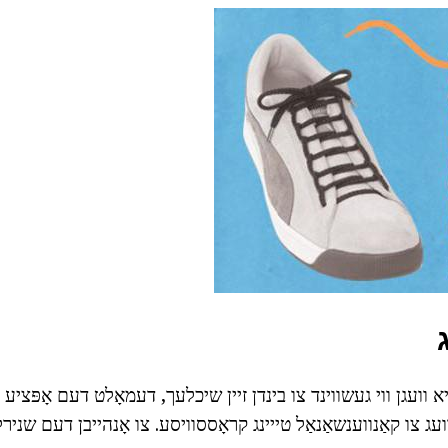
א וועגן ווי געשווינד צו בינדן זיין שיכלעך, דעמאָלט דעם אָפּציע א
ועג צו קאַנווענשאַנאַל טייינג קראָססוויסע. צו אָנהייבן דעם שניר