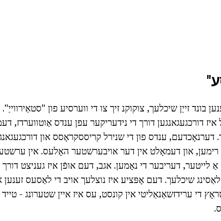
ע"
נען בונד זייַן שיכלעך, צוקוקנ זיך צו די ווערסיע פון "סטאַירווייַ". 
 איז דורכגעגאנגען דורך די נידעריקער עפן ענדס אַוטווערדז, דעמא
. דערנאָכדעם, ענדס פון די שנירל קריססקראָסס און דורכגעגאנג
רימען, און דעמאָלט אין דער אויבערשטער האָלעס. אין ערשטער בל
לז אַ לייטער, דעריבער די נאָמען. אגב, דעם אופֿן איז געניצט דור
אַסינג שיכלעך. דעם אָפּציע איז נוצלעך אויב די לאַסעס זענען אויך
אָץ די ערידזשאַנאַליטי אין קונסט, עס איז איין שטערונג - טייד א
.