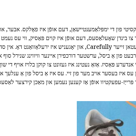
יטי פון די ימפּלאַמענטיישאַן, דעם אופֿן איז פאָלקס. אבער, אוי
 צו בינדן שאָעלאַסעס, דעם אופֿן איז קוים פּאַסיק, ווי עס נעמט אַ 
"גריד" איז צו ווערן געטאן זייער Carefully, און יאָגעניש איז ירעלאַוואַנט דאָ. אי
רבעט פון אַ ביסל, ערשטער דורכפירן איינער וויווינג שנירל סוף א
 עס איז בעסער אויב מער פון זיי. עס איז אַ ביסל פון אַ ענלעך אופ
פּרייַז-עפעקטיוו אופֿן אַז קענען נעמען און מאַכן קירצער לאַסע