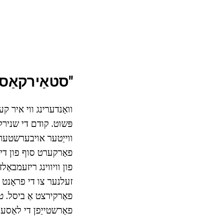
"סטאַירקאַס
וואַנדערינג ווי איר קע
פּשוט. קודם די שנירל
ווייַטער אויבערשטער
פאַרקערט סוף פון די 
פון וויווינג ריזעמבאַ
זעלנער צו די פראָנט ל
פאַרקירצט אַ ביסל. טר
פאַרשטייַפן די לאַסעס