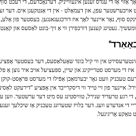
ך אַזוי אַז די ענדס זענען אינעווייניק. דערנאָכדעם, די רעכט סוף
נט אויבערשטער עפן, און דעמאָלט - אין די אַנטקעגן אים. דער זע
לינקס סוף, נאָר איינער לאָך איז דורכגעגאנגען. בעסטער פון אַלע
 גומעשיך. נעטינג קענען דורכפירן ווי אַ זיך-בונט לאַסעס און קאַנטר
ָאַרד"
אינטערעסירט אין ווי קיל בונד שאָעלאַסעס, דער בעסטער אָפּציע
 איז די מערסט סטרייקינג און שיין, ספּעציעל אויב איר נוצן אַ פל
עם טעכניק וועט גאָר יבערמאַכן אַפֿילו די מערסט פּראָסט-קוקן ש
רל. איינער פון זיי טייד ווי דיסקרייבד אין אָפּציע "דירעקט לאַסי
ָ, די רגע טרעדיד שנירל, טוויסטינג עס מיט דער ערשטער. ווען ע
דריי די אנדערע וועג. דער בלויז שטערונג טעכניק אַז שיכלעך זענע
 טאַקע אָריגינעל.