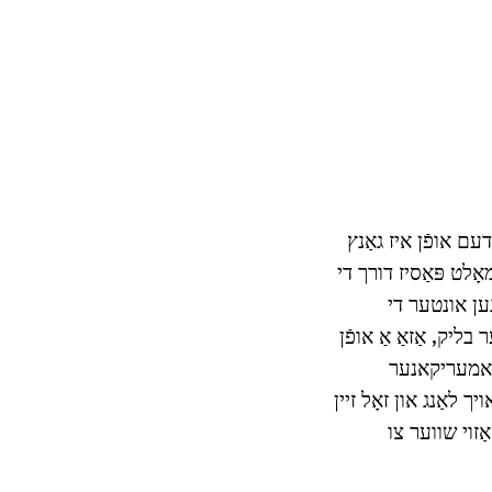
דעם אופֿן איז גאַנץ
ָלט פּאַסיז דורך די
ען אונטער די
יק, אַזאַ אַ אופֿן
ך אמעריקאנער
 לאַנג און זאָל זיין
ַזוי שווער צו