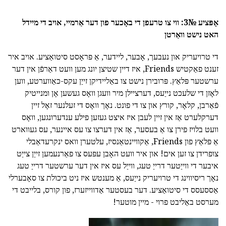
אָפּציע №3: ווי צו טרעפן די באָכער פון דער אַרמיי, אויב די מיידל
האט נישט וואַרטן
די טרויעריק און נעבעך, אָבער, ליידער, אַ פּראָסט סיטואַציע. אויב איר
זענט פאַקטיש Friends, איז דיין שטיצן יונג מען וועט דאַרפֿן אין דער
ערשטער פּלאַץ. פּרובירן נישט צו באַליידיקן זייַן עקס-כאַווערטע, ווען
לאָזן די שלעכט נייַעס, דערציילן מיר וועגן וואָס געשען אָן ומנייטיק
פֿאַרבן, קלאָר, קורץ און צו די פונט. נאָך וואָס די זעלנער זאָל זיין
דערקלערט אַז אין זיין לעבן איז איצט געזען פילע ענדערונגען, וואָס
וועט בלויז פירן צו אַ בעסער, אַז אין דערצו צו עס איינער, עס געווארט
אַ פּלאַץ פון Friends, אַקוויינטאַנסיז, עלטערן וואס ינקרעדאַבלי
צופרידן צו זען אים! און איר וועט האָבן עפּעס צו פאַרנעמען זייַן צייַט
איבער די ווייַטער דרייַ טעג, ווייַל עס איז אין דער ערשטער דרייַ טעג
נאָך ריסיווינג די טרויעריק נייַעס, אַ מענטש איז ניט ביכולת צו סאָבערלי
אַססעסס די סיטואַציע. דער בעסטער אַדווייזערז, פון קורס, בלייבט די
מערסט באַליבט פרוי - מיין מוטער!