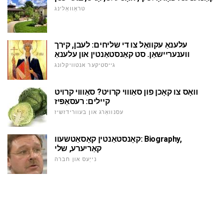
טראַוואַלינג
עלענאַ עקוואַל צו די שליחים: לעבן, קירך
ווענעריישאַן. סט קאַנסטאַנטין און עלענאַ
גייסטיקער אנטוויקלונג
וואָס צו קאָכן פון סאַוווי קרויט? סאַוווי קרויט
קיילים: רעסאַפּיז
עסנוואַרג און בעוורידזשיז
קאָנסטאַנטין קאָסאַטשעוו: Biography,
קאַריערע, שלי
נייַעס און חברה