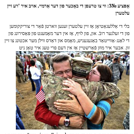
אָפּציע №3: ווי צו טרעפן די באָכער פון דער אַרמיי,
אויב איר 'רע זיין
עלטערן
בלי די אַללעגאַטיאָן אַז זיין עלטערן זענען ווארטן פֿאַר די צוריקקומען
פון די זעלנער רובֿ. און, פון לויף, אַז אין דער מאָמענט פון פּאַסירונג פון
די לאַנג-אַווייטאַד באַגעגעניש, מאָמס און דאַדס ווילן מער אכטונג צו זיין
זון. אבער איר מוזן פֿאַרשטיין אַז אין דעם פרי טעג איר טאָן ניט