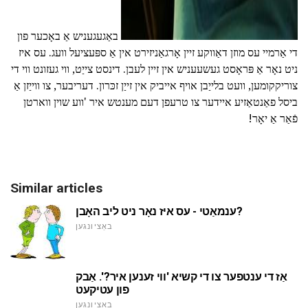
באַגעגעניש אַ באָכער פון
די אַרמיי עס מוזן דאַווקע זיין אָרגאַניזירט אין אַ ספּעציעל וועג. עס איז
ניט נאָר אַ פּראָסט געשעעניש אין זיין לעבן. דינסט צייַט, ווי געזונט ווי די
צוריקקומען, וועט בלייַבן אויף אייביק אין זייַן זכּרון. דעריבער, צו ווייַזן אַ
ביסל פאַנטאַזיע איידער צו טרעפן דעם מענטש איר 'ווע שוין ווארטן
פֿאַר אַ יאָר!
Similar articles
ענמאַטי - עס איז נאָר ניט ליב האָבן?
באַציונגען
אַז די ענטפער צו די קשיא 'ווי זענען איר?'. אַבק
פון עטיקעט
באַציונגען