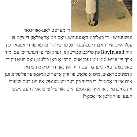
די מערסט לאַנג-אַווייטאַד
געשעעניש - די באַליבט באַגעגעניש. וואָס ניט אַראָפּלאָזן די צייַט צו
עס? אויב איר האָבן די געלעגנהייַט, פּרובירן די ערעוו פון די אָפּפאָר פון
איר Boyfriend פון פליכט סטיישאַנז, געראַזשיז צו דערגרייכן עס. מיד
אויף זיין וויזיט טוט ניט געבן אויס, קויפן אַ באַן בילעט, וואָס וועט זיין די
באַליבט צו באַקומען צו דעם הויז. און נאָך דרייַסיק מינוט נאָך
אַדמיניסטראַציע, מיט אַ פלאַש פון ווייַן אָדער שאַמפּאַניער פּלוצלינג זען
אים אין די אָפּטייל. די פרייד פון דער יונג מענטש איז ניט דעם שיעור!
און גלויבן מיר, אַז אויף אָנקומען היים אַזוי פיל צייַט אַליין וועט נישט
קענען צו האַלטן אין אַמאָל!