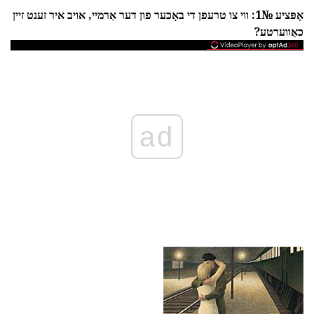
אָפּציע №1: ווי צו טרעפן די באָכער פון דער אַרמיי, אויב איר זענט זיין
כאַווערטע?
ad