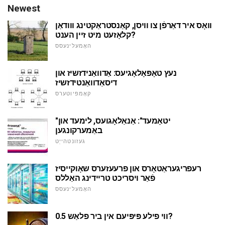
Newest
וואָס איר דאַרפֿן צו וויסן, קאַנסטראַקטינג ווודאַן
קלאָזעט מיט זיין הענט?
האָמעלינעסס
נעץ טאָפּאָלאָגיעס: אַדוואַנידזשיז און
דיסאַדוואַנטידזשיז
קאָמפּיוטערס
"יטאָמעד": אַנאַלאָגועס, לימעד און
באַמערקונגען
געזונטהייַט
רעפריגעראַטאָרס און פרעעזערס שאָוקייסיז
פֿאַר ויסריכט טריידינג האַללס
האָמעלינעסס
ווי פילע פּיפּיעם אין ביר פלאַש 0.5?