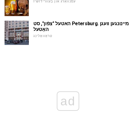
עסנוואַרג און בעוורידזשיז
האטעל "צפֿון", סט Petersburg. מיינונגען וועגן
האָטעל
טראַוואַלינג
ad