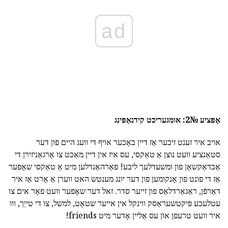
ad
אָפּציע №2: אומגעריכט קידנאַפּינג
אויב איר זענט זיכער אַז דיין באָכער אויף די וועג היים פון דער
סטאַנציע וועט נוצן אַ טאַקסי, עס איז אין דיין מאַכט צו אָרגאַניזירן די
אַבדאַקשאַן פון ומשעדלעך ליבע! פאַרהאַנדלען מיט אַ טאַקסי שאָפער
אַז די פונט פון אָנקומען פון דער יונג מענטש האט ווערן אַ אָרט אַז איר
דאַרפֿן, ראַגאַרדלאַס פון זייער סדר. זאל דער שאָפער וועט פאָר אים צו
עטלעכע פּיקטשעראַסק ווינקל אין אייער שטאָט, למשל, צו די טייַך, ווו
איר וועט טרעפן און עס אַליין אָדער מיט friends!