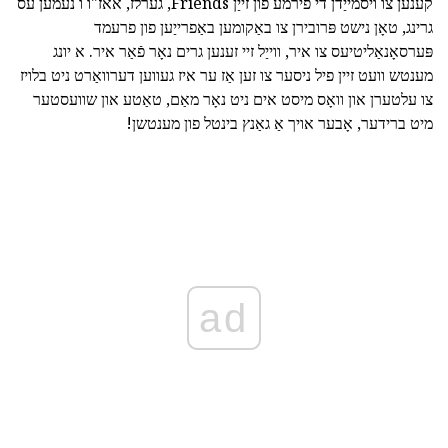
קענען צו ויסמייַדן די פירמע פון זייַן Friends, גערלז, אאז"ו ו נעמען עס
גרינג, טאָן נישט פּרובירן צו באַקומען באַפרייַען פון פרעמד
פּערסאָנאַליטיעס צו איר, ווייַל זיי זענען גרים נאָר פֿאַר איר. א יונג
מענטש וועט זיין פיל ניסער צו זען אַז ער איז געווען דערוואַרט ניט בלויז
צו עלטערן און וואָס מיסט אים ניט נאָר מאַם, טאַטע און שוועסטער
מיט ברידער, אָבער אויך אַ גאַנץ בינטל פון מענטשן!
ad