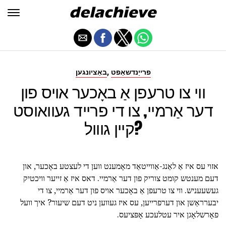
,
פרייַנדשאַפט
באַציונגען
ווי צו טרעפן אַ באָכער אויס פון
דער אַרמיי, צו די פרייד געוואוסט
קיין גווול?
אזוי עס איז אַ לאַנג-אַווייטאַד מאָמענט ווען די לעצטע באָכער, און
דעם מענטש קומט צוריק פון דער אַרמיי. דאס איז אַ זייער וויכטיק
געשעעניש. ווי צו טרעפן אַ באָכער אויס פון דער אַרמיי, צו די
יבערראַשן און דערפרייען, עס איז געווען ניט דעם שיעור? איך וועל
פאָרשלאָגן איר עטלעכע אָפּציעס.