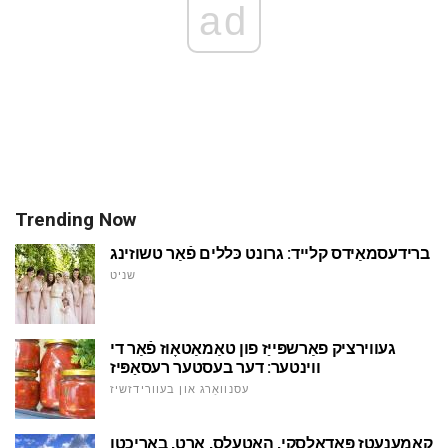
ad
Trending Now
ברידעסמאַידס קלייד: גרונט כּללים פֿאַר טשוזינג
שניט
געווירציק פאַרשפּייַז פון טאַמאַטאָוז פֿאַר די
ווינטער: דער בעסטער רעסאַפּיז
עסנוואַרג און בעוורידזשיז
קאַמענעטז פּאָדאָלסקי, האָטעלס, אָרט, באריכטן