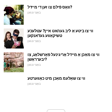
וואָס פֿילם צו זען די מיידל?
באַציונגען
ווי צו ביטע אַ ליב געהאט איין? עטלעכע
טשיקאַווע געדאנקען
באַציונגען
ווי צו מאַכן אַ מיידל אָריגינעל פאָרשלאָג, צו
יבערראַשן?
באַציונגען
ווי צו שאָלעמ מאַכן מיט כאַווערטע
באַציונגען