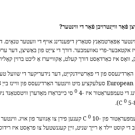
ן פֿאַר ווייַנטרויבן פֿאַר די ווינטער?
וינטער אַפּאַרטמאַנץ סטאַרץ דיפּענדינג אויף די וועטער טנאָים. די
איז אקטאבער-פרי נאוועמבער. דורך די צייַט פון באַשיצן, דער ע
ָק, וואָס איז כאַרדאַסט דורך קעלט, אַקווייערז אַ ליכט ברוין קאָלירן
האַרדינעסס פון די פאַרשיידנקייַט, דער נידעריקער די שוועל טעמ
15
0
נג די טעמפּעראַטור איז -4
סי כייבראַדז מאָדערן וויטסטאַנד נ
0
C).
0
פּעראַטור פון -10
C קענען פירן צו אָנווער פון אויג. ווינט
ויב די קוסט יילד אַ רייַך שניט, זייַן קעגנשטעל צו פראָסט איז רידוס