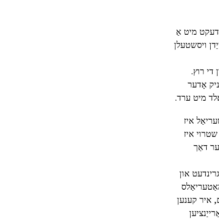
אדעקט מיט אַ
מייַדן ויסשטעלן
 די רוץ.
ניק אָדער
עריאַל איז
שטרוי איז
ער דאַך
גרינדעט און
מאַטעריאַלס
עם, איר קענען
ייַנציען