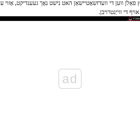
ַלן ווען די וועדזשאַטיישאַן האט נישט נאָך געענדיקט, אַזוי עס
ויף די ווייַנטרויבן.
ad