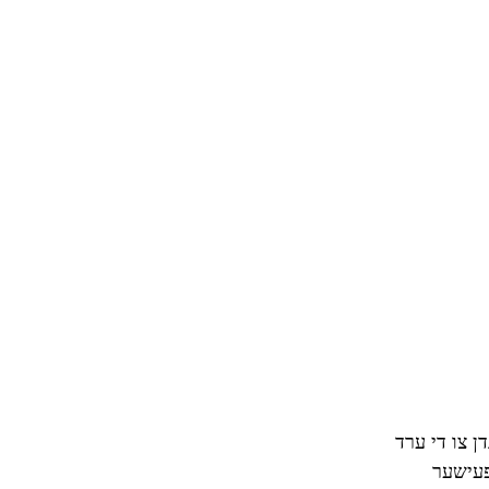
דן צו די ערד
ייראפעישער