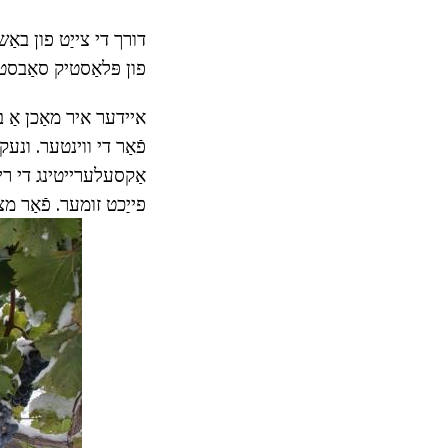
דורך די צייַט פון באַ
פון פּלאַסטיק סאַבסטאַנ
איידער איר מאַכן אַ בא
פֿאַר די ווינטער. ונע
אַקסעלערייטינג די רייפ