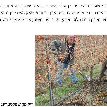
ען שעלטערד ערשטער פון אַלע, איידער די אָנסעט פון קאַלט וועטער
צן איידער די סקעדזשולד צייַט אויף די ווייַנשטאָק האט קיין נעגאַט
ו באַזוכן דעם פּלאַץ אין אַ שפּעטער דאַטע, איר קענען פּרונע או
ווייז פון שעלטערינג וו