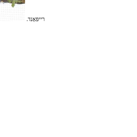
רייפּאַנד.