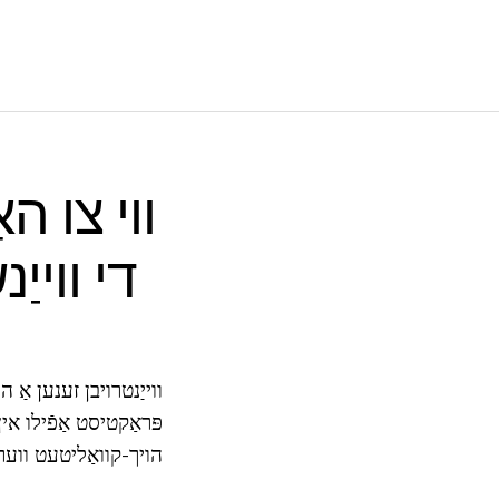
ווי צו ה
די וויי
ווייַנטרויבן זענען אַ 
פּראַקטיסט אַפֿילו אין
הויך-קוואַליטעט ווערי