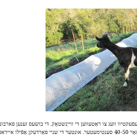
עפעקטיוו וועג צו ראַטעווען די ווייַנשטאָק. די בושעס זענען פארבונ
און פאַלן שלאָפנדיק פֿאַר 40-50 סענטימעטער. אונטער די שניי פאַרדעקן אַפֿילו א