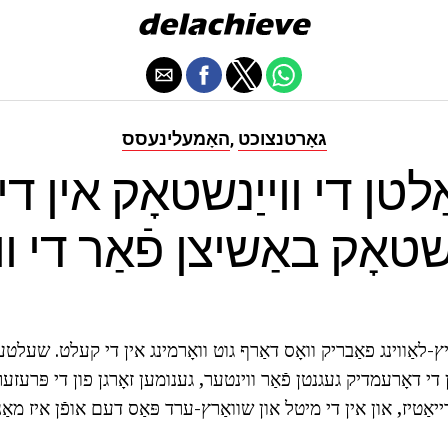
גאָרטנצוכט
האָמעלינעסס
,
אַלטן די ווייַנשטאָק אין ד
ַנשטאָק באַשיצן פֿאַר די ו
היץ-לאַווינג פאַבריק וואָס דאַרף גוט וואָרמינג אין די קעלט. שעלטער 
 די דאָרעמדיק געגנטן פֿאַר ווינטער, גענומען זאָרגן פון די פּרעזערו
יאַטיז, און אין די מיטל און שוואַרץ-ערד פּאַס דעם אופֿן איז מאַנ