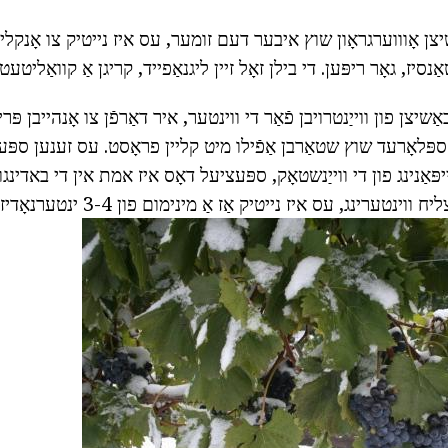
שיצן אָוווערגראָון שוץ איבער דעם זומער, עס איז נייטיק צו אָנקליי
סיז, גאָר ריפּען. די בילן זאָל זיין ליגנאַפייד, קריגן אַ קוואַליטעט 
ַשיצן פון ווייַנטרויבן פֿאַר די ווינטער, איר דאַרפֿן צו אָנהייבן פּ
קספּלאָרעד שוץ שטאַרבן אַפֿילו מיט קליין פראָסט. עס זענען ספּ
ּאַנינג פון די ווייַנשטאָק, ספּעציעל דאָס איז אמת אין די באדינגונ
פייַכט זומער. פֿאַר מצליח ווינטערינג, עס איז ני