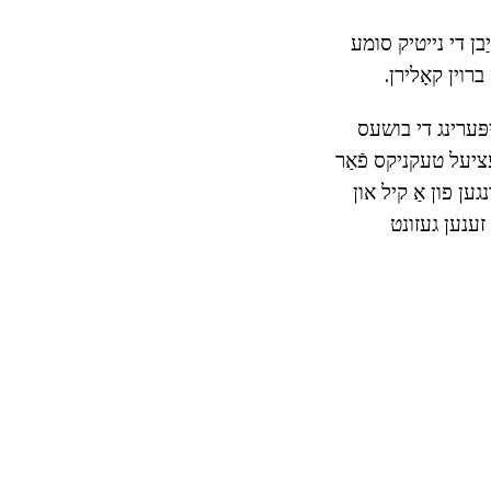
ַבן די נייטיק סומע
ברוין קאָלירן.
ריפּערינג די בושעס
עציעל טעקניקס פֿאַר
גען פון אַ קיל און
יטיק אַז אַ מינימום פון 3-4 ינטערנאָדיז זענען געזונט