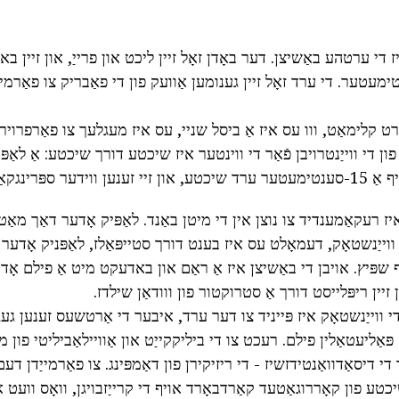
ז די ערטהע באַשיצן. דער באָדן זאָל זיין ליכט און פרייַ, און זיין ב
ון 30-40 סענטימעטער. די ערד זאָל זיין גענומען אַוועק פון די פאַבריק צו פאַר
רט קלימאַט, ווו עס איז אַ ביסל שניי, עס איז מעגלעך צו פאַרפרוירן
ון די ווייַנטרויבן פֿאַר די ווינטער איז שיכטע דורך שיכטע: אַ לאַפּ
ינגקאַלד מיט ערד.
ז רעקאַמענדיד צו נוצן אין די מיטן באַנד. לאַפּיק אָדער דאַך מאַט
יַנשטאָק, דעמאָלט עס איז בענט דורך סטייפּאַלז, לאַפּניק אָדער 
פּיץ. אויבן די באַשיצן איז אַ ראַם און באדעקט מיט אַ פילם אָד
יין ריפּלייסט דורך אַ סטרוקטור פון ווודאַן שילדז.
י ווייַנשטאָק איז פּייניד צו דער ערד, איבער די אַרטשעס זענען גע
ּאַליעטאַלין פילם. רעכט צו די ביליקקייַט און אַוויילאַביליטי פון 
 די דיסאַדוואַנטידזשיז - די ריזיקירן פון דאַמפּינג. צו פאַרמייַדן ד
 פון קאָררוגאַטעד קאַרדבאָרד אויף די קרייַזבויגן, וואָס וועט אַר