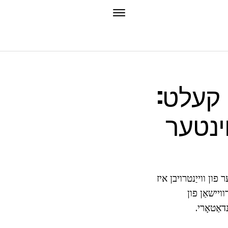
י קעלט:
וינטער
פון ווייַנטרויבן איז
ויישאַן פון
דאַטאָרי.