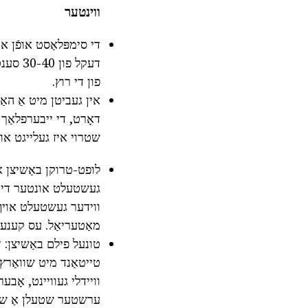
ווינטער
די סימפּלאַסט אופֿן אי
דעקל פ
פון די רוץ.
אין געביטן מיט אַ האַ
דאָרט, די ייבערפלאַך פ
שטרוי איז געלייגט אויף אַ 15-סענטימעטער ערד שיכטע, און זיי זענען ווידער ספּר
לופט-טרוקן באַשיצן אי
געשטעלט אונטער די ווי
ווידער געשטעלט אויף ש
מאַטעריאַל. עס קענען ז
טונעל פילם באַשיצן: ד
טייטאַנד מיט שוואַרץ פ
וויידלי געוויינט, אָבער
ערשטער שטעלן אַ שיכטע