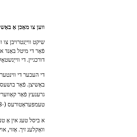
ווען צו מאַכן אַ באַשיצ
שיקט ווייַנטרויבן צו ו
פֿאַר די מיטל באַנד 
דורכגיין. די ווייַנשטא
די העכער די ווינטער 
באַשיצן. פֿאַר בושעס European סעלעקציע מיט ווינטער האַרדינעסס פון וויינז בייַ -18
גרענעץ פֿאַר קאַווערי
טעמפּעראַטורעס (-5-8
א ביסל טעג אין אַ טעמ
וואַקלענ זיך. אַזוי, א