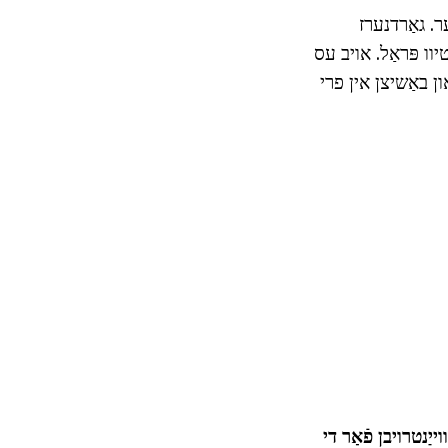
. גאַרדנערז
יוו פּראַל. אויב עס
ן באַשיצן אין פרי
ייַנטרויבן פֿאַר די