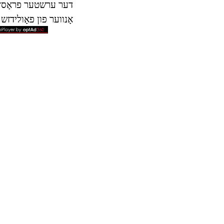
דער ערשטער פראָסץ פא
אָנווער פון פאָולידזש א