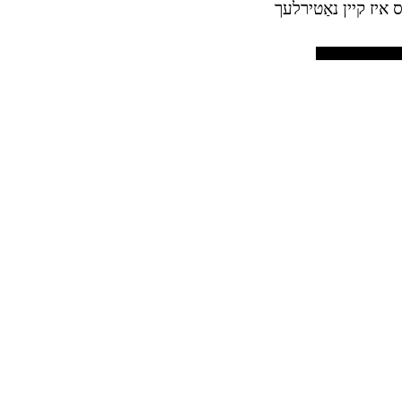
 איז קיין נאַטירלעך