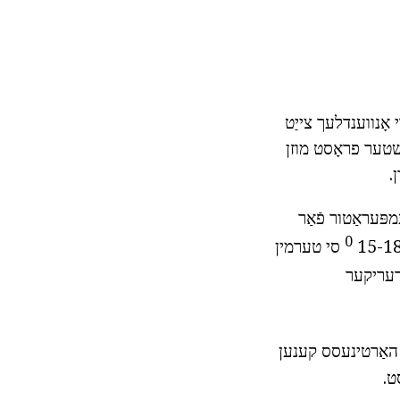
 אָנווענדלעך צייַט
רשטער פראָסט מוזן
.
פּעראַטור פֿאַר
0
סי טערמין
ידעריקער
ער האַרטינעסס קענען
ט.