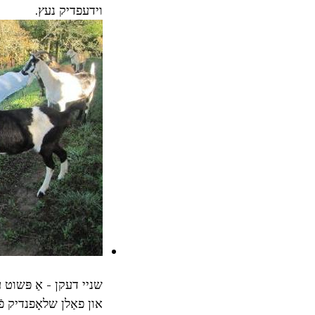
וידעפדיק נעץ.
שניי דעקן - אַ פּשוט 