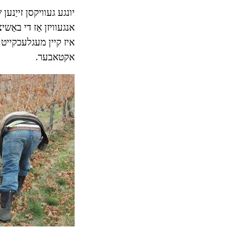
יונגע געוויקסן זייַנ
אנגעוויזן אַז די באַשי
איז קיין מעגלעכקייט צ
אקטאבער.