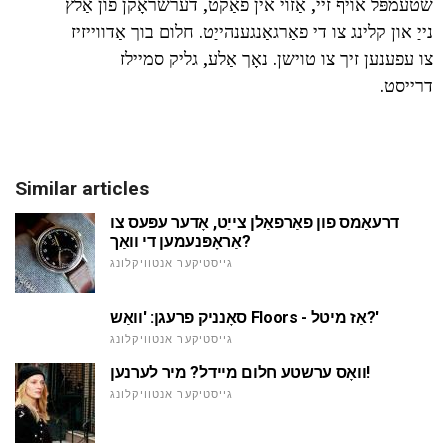
שטעמפּל אויף זיי, אַזוי אין פאַקט, דערשראָקן פון אַלץ
נייַ און קלינג צו די פאַרגאַנגענהייַט. חלום בוך אַדווייזיז
צו עפענען זיך צו טוישן. נאָך אַלע, גליק סמיילז
דרייסט.
Similar articles
דרעאַמס פון פאַרפאַלן צייַט, אָדער עפּעס צו
אַראָפּנעמען די וואַך?
גייסטיקער אנטוויקלונג
סאָנניק פרעגן: 'וואַש Floors - אַז מיטל?'
גייסטיקער אנטוויקלונג
וואָס ערשטע חלום מיידל? מיר לערנען!
גייסטיקער אנטוויקלונג