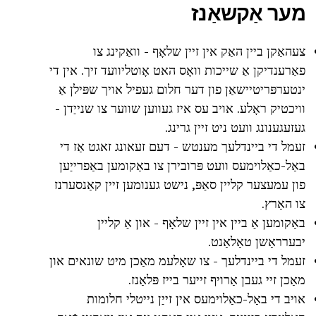
מער אַקשאַנז
צעהאַקן ביין האַק אין זיין שלאָף - וואַקינג צו
פאַרענדיקן אַ שייכות וואָס האט אָוטליוועד זיך. אין די
ינטערפּריטיישאַן פון דער חלום געפיל אויך שפּילן אַ
וויכטיק ראָלע. אויב עס איז געווען שווער צו שנייַדן -
געזעגענונג וועט ניט זיין גרינג.
זעמל די ביינדלעך מענטש - דעם זעאונג זאגט אַז די
באַל-כאַלוימעס וועט פּרובירן צו באַקומען באַפרייַען
פון עמעצער קליין סאַפּ, נישט גענומען זיין קאַנסערנז
צו האַרץ.
באַקומען אַ ביין אין זיין שלאָף - און אַ קליין
יבערראַשן טאַלאַנט.
זעמל די ביינדלעך - צו שאָלעמ מאַכן מיט שונאים און
מאַכן זיי געבן אַרויף זייער בייז פּלאַנז.
אויב די באַל-כאַלוימעס אין זייַן נייטלי חלומות