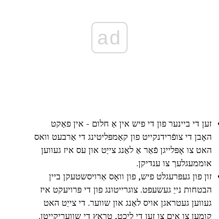
ad
זען די ביינער פון די פיש אין אַ חלום - אין פאַקט
האָבן די צופֿרידנקייט פון קאַמפּליטינג די אַרבעט וואס
האט צו אָפּלייגן פֿאַר אַ לאַנג צייַט און עס איז געווען
אוממעגלעך צו ענדיקן.
זון פון געפּרעגלט פיש, פון וואָס אַרויסשטעקן ביין
הבטחות נייַ געשעפט. צוגרייטונג פון די פּרויעקט איז
געווען געטראגן אויס לאַנג און שווער. די צייַט האט
קומען צו אים צו זען די ליכט, טראָץ די שוועריקייטן.