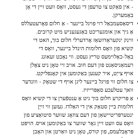
- אין פאַקט צו טרעפן די געסט, וואָס וועט זיין די אָן
באַמערקן.
דיסאַסעמבאַל רוי פויגל ביינער - אַ חלום פאָרעטעללס
אַ גיך און אומגעריכט באַגעגעניש מיט קרובים.
ווינק ינקעראַדזשאַז אָרדערלי חלום בוך, האט די
קשיא פון וואָס חלומות הינדל ביינער, וואָס די
באַל-כאַלוימעס טריץ געסט. ווי נאַכט זעאונג
רעמאַניסאַנט פון דעם חוב. אויב זיי טאָן ניט צאָלן
אויף צייַט, איר קענען באַקומען אין קאָנפליקט.
צו חלום ווי פויגל ביינער ליגן אויף די שטאָק - ווונדער
וואך עטלעכע סאַפּרייזיז.
אַ פּריקרע חלום בוך גיט אַ ענטפֿערן צו די קשיא וואָס
חלומות ביין סטאַק אין די האַלדז. געזען ווי זייַן
ינטערפּריטיישאַן פון דעם צוזאָג שווער סיטואַציע פון
וואָס עס וועט זיין גאָר שווער צו באַקומען אויס. הויפּט
פּראָבלעמס, פון קורס, טאָן ניט וואַרטן און האָבן