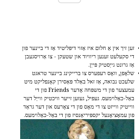
זען זיך אין אַ חלום איז אַזוי דיפּליטיד אַז די ביינער פון
די סקעלעט זענען ריוויוד און שטעקן - צו אַרויסגעבן
אַז גרונט גייַסטיק פּייַן.
שלאָפן, וואָס רעפערס צו ברייקינג ביינער טראגט
שלעכט נבואה, אַז זאל באַלד פּאַסירן קאָנפליקט מיט
עמעצער פון די משפּחה אָדער Friends פון די
באַל-כאַלוימעס. געפיל, געזען זייער וויכטיק ווייַל דער
ווייטיק ווייזט צו די מאָס פון די צאָרעס און דער גראַד
פון עמאָציאָנעל יקספּיריאַנסיז פון די באַל-כאַלוימעס.