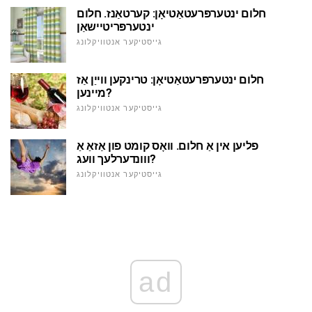
חלום ינטערפּרעטאַטיאָן: קערטאַנז. חלום
ינטערפּריטיישאַן
גייסטיקער אנטוויקלונג
חלום ינטערפּרעטאַטיאָן: טרינקען ווייַן אַז
מיינען?
גייסטיקער אנטוויקלונג
פליען אין אַ חלום. וואָס קומט פון אַזאַ אַ
ווונדערלעך וועג?
גייסטיקער אנטוויקלונג
ad