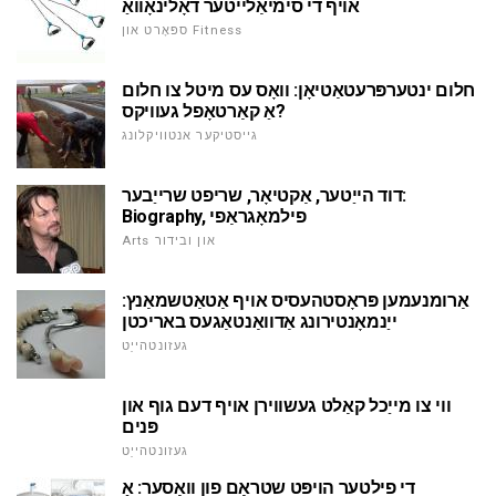
אויף די סימיאַלייטער דאָלינאָוואַ
ספּאָרט און Fitness
חלום ינטערפּרעטאַטיאָן: וואָס עס מיטל צו חלום
אַ קאַרטאָפל געוויקס?
גייסטיקער אנטוויקלונג
דוד הייַטער, אַקטיאָר, שריפט שרייַבער:
Biography, פילמאָגראַפי
Arts און ובידור
אַרומנעמען פּראָסטהעסיס אויף אַטאַטשמאַנץ:
ייַנמאָנטירונג אַדוואַנטאַגעס באריכטן
געזונטהייַט
ווי צו מייַכל קאַלט געשווירן אויף דעם גוף און
פּנים
געזונטהייַט
די פילטער הויפּט שטראָם פון וואַסער: אַ