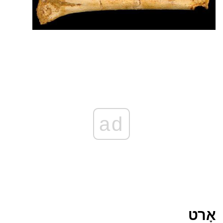
ad
אָרט