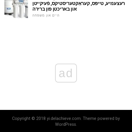
רעצענזיע, טייפּס, קעראַקטעריסטיקס, פֿעיִקייטן
און באריכטן פון ברירה
היים און משפּחה
ad
Copyright © 2018 yi.delachieve.com. Theme powered by
WordPress.