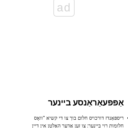
ad
אַפּפּעאַראַנסע ביינער
ריספּאַנדז דורכויס חלום בוך צו די קשיא "וואָס
חלומות רוי ביינער: צו זען אָדער האַלטן אין דיין