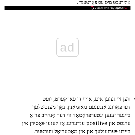
אומרעכט מיט עס פּאָרטענדז.
ad
ווען זיי געזען אים, אויף די פאַרקערט, וועט
דערפאַרונג אָנגענעם מאָומאַנץ. נאָך מענטשלעך
ביינער זענען ינטערפּראַטאַד ווי דער אָנהייב פון אַ
ערנסט און positive ענדערונג אַז קענען פּאַסירן אין
ביידע פּערזענלעך און אין מאַטעריאַל ווערטער.