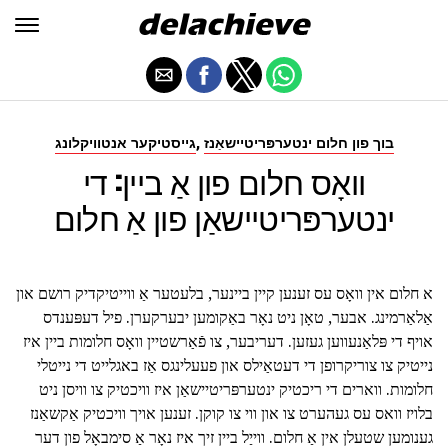
,
בוך פון חלום ינטערפּריטיישאַנז
גייסטיקער אנטוויקלונג
וואָס חלום פון אַ ביין: די
ינטערפּריטיישאַן פון אַ חלום
א חלום אין וואָס עס זענען קיין ביינער, בלעטער אַ ווייטיקדיק רושם און
אַלאַרמינג. אבער, טאָן ניט נאָר באַקומען יבערקערן. פיל דעפּענדס
אויף די פּלאַנעווען געזען. דעריבער, צו פֿאַרשטיין וואָס חלומות ביין איז
נייטיק צו צוריקרופן די דעטאַילס און פעעלינגס אַז באגלייט די נייטלי
חלומות. ווארים די ריכטיק ינטערפּריטיישאַן איז וויכטיק צו וויסן ניט
בלויז וואס עס געהערט צו און ווי צו קוקן. זענען אויך וויכטיק אַקשאַנז
גענומען שטעלן אין אַ חלום. ווייַל ביין זיך איז נאָר אַ סימבאָל פון דער