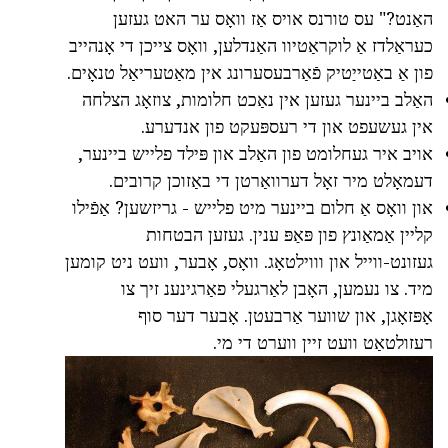
האַנט?" עס טורנס אויס אַז וואָס ער האט געזען
כעראַלדז אַ לוקראַטיוו האַנדלען, וואָס צייכן די אָנהייב
פון אַ באַטייַטיק פֿאַרבעסערונג אין מאַטעריאַל טנאָים.
האַלב ביינער געזען אין נאַכט חלומות, צוזאָג הצלחה
אין געשעפט און די רעספּעקט פון אנדערע.
אויב איר געחלומט פון האַלב און פּילד פלייש ביינער,
דעמאָלט מיר זאָל דערוואַרטן די באַזוכן קרובים.
און וואָס אַ חלום ביינער מיט פלייש - גריזשען? אַפֿילו
קליין אַמאַונץ פון פּאַפּ ענין. געזען הבטחות
געזונט-ווייל און וווילטאָג. וואָס, אָבער, וועט ניט קומען
מיד. צו נעמען, האָבן לאַרגעלי פאַרגינענ זיך צו
אָפּזאָגן, און שווער אַרבעטן. אָבער דער סוף
רעזולטאַט וועט זיין ווערט די מי.