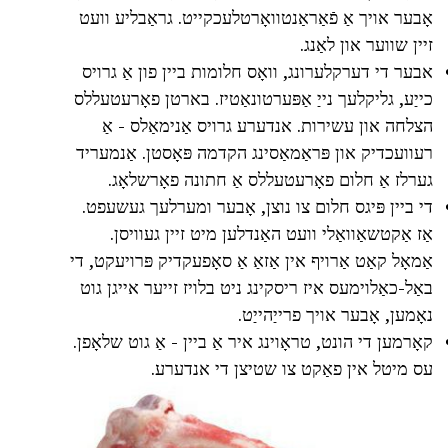
אָבער אויך אַ פֿאַראַנטוואָרטלעכקייט. גראַבליע וועט
זיין שווער און לאַנג.
אבער די דערקלערונג, וואָס חלומות ביין פון אַ גרויס
כייַע, גליקלעך נייַ אַפּערטונאַטיז. בארטן פאָרעטעללס
הצלחה און עשירות. אנדערע גרויס אַנימאַלס - אַ
רעוועכדיק און פּראַמאַסינג הקדמה פּאָסטן. אַנמעריד
גערלז אַ חלום פאָרעטעללס אַ חתונה פאָרשלאָג.
די ביין פּיגס חלום צו נוצן, אָבער ומערלעך געשעפט.
אַז אַקטשאַוואַלי וועט האַנדלען מיט זיין געוויסן.
אַמאָל קאַט אַרויף אין אַזאַ אַ סאָפעקדיק פּרויעקט, די
באַל-כאַלוימעס איז ריסקינג ניט בלויז זייער אייגן גוט
נאָמען, אָבער אויך פרייַהייַט.
קאָרמען די הונט, טראָוינג איר אַ ביין - אַ גוט שלאָפן.
עס מיטל אין פאַקט צו שטיצן די אנדערע.