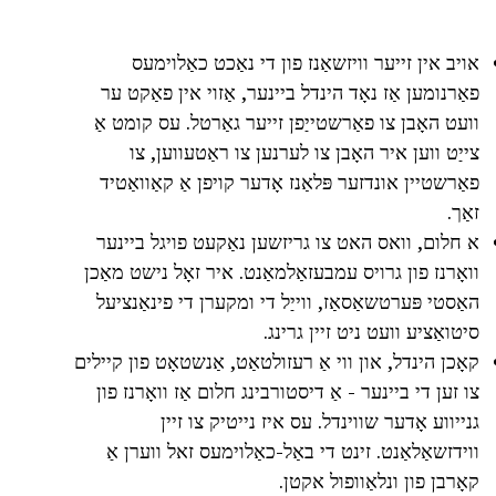
אויב אין זייער וויזשאַנז פון די נאַכט כאַלוימעס
פאַרנומען אַז נאָד הינדל ביינער, אַזוי אין פאַקט ער
וועט האָבן צו פאַרשטייַפן זייער גאַרטל. עס קומט אַ
צייַט ווען איר האָבן צו לערנען צו ראַטעווען, צו
פאַרשטיין אונדזער פּלאַנז אָדער קויפן אַ קאַוואַטיד
זאַך.
א חלום, וואס האט צו גריזשען נאַקעט פויגל ביינער
וואָרנז פון גרויס עמבעזאַלמאַנט. איר זאָל נישט מאַכן
האַסטי פּערטשאַסאַז, ווייַל די ומקערן די פינאַנציעל
סיטואַציע וועט ניט זיין גרינג.
קאָכן הינדל, און ווי אַ רעזולטאַט, אַנשטאָט פון קיילים
צו זען די ביינער - אַ דיסטורבינג חלום אַז וואָרנז פון
גנייווע אָדער שווינדל. עס איז נייטיק צו זיין
ווידזשאַלאַנט. זינט די באַל-כאַלוימעס זאל ווערן אַ
קאָרבן פון ונלאַוופול אקטן.