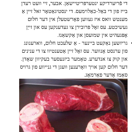
די פֿריִערדיקע ינטערפּריטיישאַן. אבער, זיי וועט רעדן
בייז פון די באַל-כאַלוימעס. די ינסטיגאַטאָר זאל זיין אַ
מענטש וואס איז געווען פאָרשטעלן אין דער חלום
געשיכטע. עס זאָל פּרובירן צו געדענקען עס און זייַן
אָפּגעהיט אין שמועסן און אַקשאַנז.
גריזשען נאַקעט ביינער - אַ שלעכט חלום, ווארענונג
פון ערנסט אָנווער. עס זאָל זיין אַטענטיוו צו די ענינים
און קוק צו אנדערע. טאָמער ביזנעסער בעקיוון שאָדן.
דער חלום קען אויך וואָרענען וועגן די גנייווע פון גרויס
סאַמז אָדער פאַרמאָג.