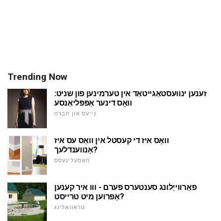
Trending Now
זענען ינוועסטאַגייטאַד אין טערמינען פון שניט:
וואָס דינער אַפּפּליאַנסע
נייַעס און חברה
וואָס איז די קעסטל אין וואָס עס איז
אָנווענדלעך?
האָמעלינעסס
פאַרווייַלונג סענטערס פּערם - ווו איר קענען
אָפּרוען מיט טרייסט?
טראַוואַלינג