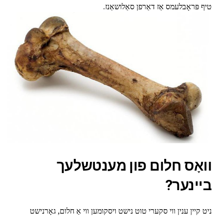
טיף פּראָבלעמס אַז דאַרפן סאַלושאַנז.
וואָס חלום פון מענטשלעך
ביינער?
ניט קיין ענין ווי סקערי טוט נישט ויסקומען ווי אַ חלום, גאָרנישט