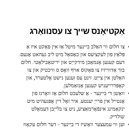
אַקטיאָנס שייך צו עסנוואַרג
צו חלום ווי האַלב ביינער מיטל אַז אין פאַקט איז אַ
פּלאַץ פון לעקציעס און כאַסאַל מיט ליב געהאט אָנעס.
דעם קענען אָנמאַכן מידקייַט און יריטאַבילאַטי. חלום
בוך אַדווייזיז צו פאָקוס אויף וואָס ס וויכטיק און צו
האַלטן אין צייַט. זינט עס זענען נישט אָלטערד, און
קאָפּדרייעניש קענען אָנזאַמלען.
וואַשן די ביינער - אַ שלעכט חלום אַז וואָרנז פון
אָנטייל אין פרייַ יענטע. איר זאָל זיין אָפּגעהיט מיט
ינקאַמינג אינפֿאָרמאַציע, ניט צו בלייַבן דעמאָלט
שולדיק.
זען ווי עמעצער וואַשיז די ביינער - דער חלום עקאָוז