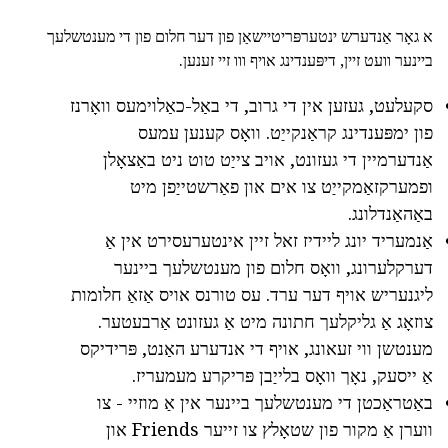
א גאָר אַנדערש ינטערפּריטיישאַן פון דער חלום פון די מענטשלעך
ביינער וועט זיין, דיפּענדינג אויף ווו זיי זענען.
סקעלעט, געזען אין די גרוב, די באַל-כאַלוימעס וואָרנז
פון ימפּענדינג קראַנקייַט. וואָס קענען עמעס
אַנדערמיין די געזונט, אויב צייַט טוט ניט באַצאָלן
ופמערקזאַמקייַט צו אים און פאַרשטייַפן מיט
באַהאַנדלונג.
אַנמעריד יונג ליידיז זאל זיין אינטערעסירט אין אַ
דערקלערונג, וואָס חלום פון מענטשלעך ביינער
ליגנעריש אויף דער ערד. עס טורנס אויס אַזאַ חלומות
צוזאָג אַ גליקלעך חתונה מיט אַ געזונט אַרבעטער.
מענטשן ווי זעאונג, אויף די אנדערע האַנט, פּרידיקס
אַ ייסעק, נאָך וואָס בלייַבן פּריקרע מעמעריז.
באַטראַכטן די מענטשלעך ביינער אין אַ מוזיי - צו
ווערן אַ מקור פון שטאָלץ צו זייער Friends און