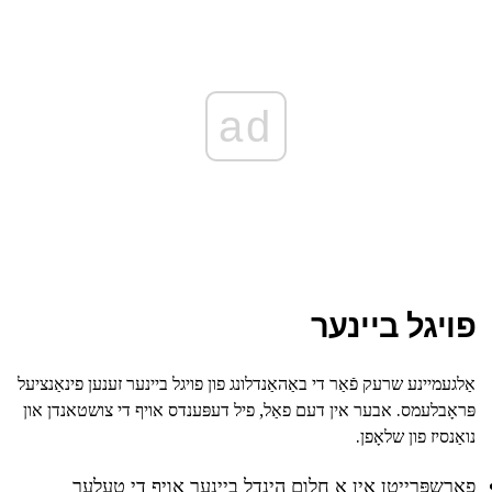
ad
פויגל ביינער
אַלגעמיינע שרעק פֿאַר די באַהאַנדלונג פון פויגל ביינער זענען פינאַנציעל
פּראָבלעמס. אבער אין דעם פאַל, פיל דעפּענדס אויף די צושטאנדן און
נואַנסיז פון שלאָפן.
פאַרשפּרייטן אין אַ חלום הינדל ביינער אויף די טעלער