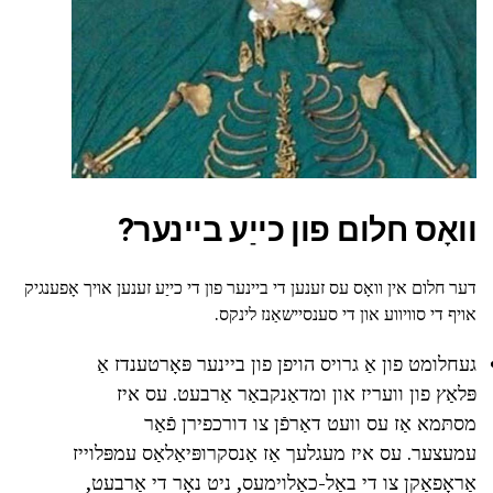
וואָס חלום פון כייַע ביינער?
דער חלום אין וואָס עס זענען די ביינער פון די כייַע זענען אויך אָפענגיק
אויף די סוויווע און די סענסיישאַנז לינקס.
געחלומט פון אַ גרויס הויפן פון ביינער פּאָרטענדז אַ
פּלאַץ פון וועריז און ומדאַנקבאַר אַרבעט. עס איז
מסתּמא אַז עס וועט דאַרפֿן צו דורכפירן פֿאַר
עמעצער. עס איז מעגלעך אַז אַנסקרופּיאַלאַס עמפּלוייז
אַראָפאַקן צו די באַל-כאַלוימעס, ניט נאָר די אַרבעט,