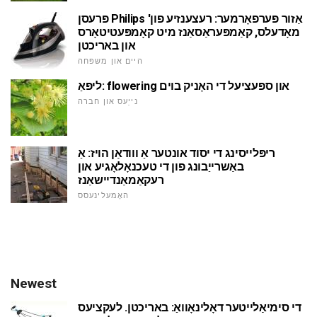
פּרעסן Philips 'אַזור פּערפאָרמער: רעצענזיע פון
מאָדעלס, קאַמפּעראַסאַנז מיט קאָמפּעטיטאָרס
און באריכטן
היים און משפּחה
ליפּאַ: flowering און ספּעציעל די האָניק בוים
נייַעס און חברה
ריפּלייסינג די יסוד אונטער אַ ווודאַן הויז: אַ
באַשרייַבונג פון די טעכנאָלאָגיע און
רעקאַמאַנדיישאַנז
האָמעלינעסס
Newest
די סימיאַלייטער דאָלינאָוואַ: באריכטן. לעקציעס