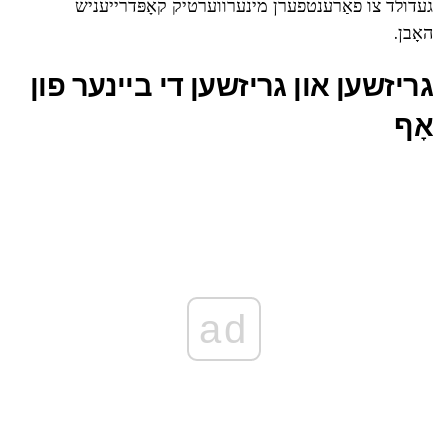
געדולד צו פאַרענטפערן מינערווערטיק קאָפּדרייעניש
האָבן.
גריזשען און גריזשען די ביינער פון
אָף
ad