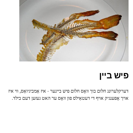
פיש ביין
דערקלערונג חלום בוך וואָס חלום פיש ביינער - איז אַמביגיואַס, ווי איז
אויך אָפענגיק אויף די דעטאַילס פון וואָס ער האט געזען דעם בילד.