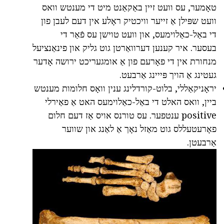
טאָמער, עס וועט זיין באַקאַנט מיט די מענטש וואס
וועט שפּילן אַ זייער וויכטיק ראָלע אין דעם לעבן פון
די באַל-כאַלוימעס, און וועט טוישן עס פֿאַר די
בעסער. איר קענען דערוואַרטן גוט גליק און פינאַנציעל
מנחורת אין די פאָרעם פון אַ אומגעריכט ירושה אָדער
געטינג אַ הויך פּייינג אַרבעט.
יראָניקאַללי, בלוט-קורדלינג ענין וואָס חלומות מענטש
ביין, וואס האלט די באַל-כאַלוימעס האט אַ פאַירלי
positive ענטפער. עס טורנס אויס אַז דעם חלום
פאָרעטעללס גוט מאַזל נאָך אַ לאַנג און שווער
אַרבעטן.