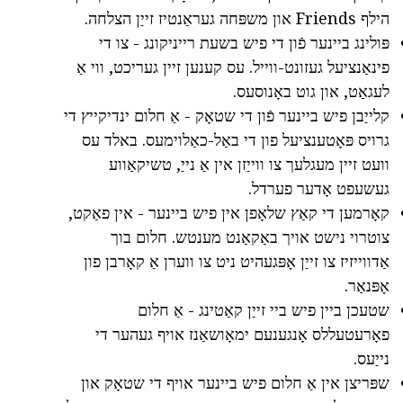
הילף Friends און משפּחה געראַנטיז זייַן הצלחה.
פּולינג ביינער פֿון די פיש בשעת רייניקונג - צו די
פינאַנציעל געזונט-ווייל. עס קענען זיין געריכט, ווי אַ
לעגאַט, און גוט באָנוסעס.
קלייַבן פיש ביינער פֿון די שטאָק - אַ חלום ינדיקייץ די
גרויס פּאָטענציעל פון די באַל-כאַלוימעס. באלד עס
וועט זיין מעגלעך צו ווייַזן אין אַ נייַ, טשיקאַווע
געשעפט אָדער פערדל.
קאָרמען די קאַץ שלאָפן אין פיש ביינער - אין פאַקט,
צוטרוי נישט אויך באַקאַנט מענטש. חלום בוך
אַדווייזיז צו זייַן אָפּגעהיט ניט צו ווערן אַ קאָרבן פון
אָפּנאַר.
שטעכן ביין פיש ביי זייַן קאַטינג - אַ חלום
פאָרעטעללס אָנגענעם ימאָושאַנז אויף געהער די
נייַעס.
שפּריצן אין אַ חלום פיש ביינער אויף די שטאָק און