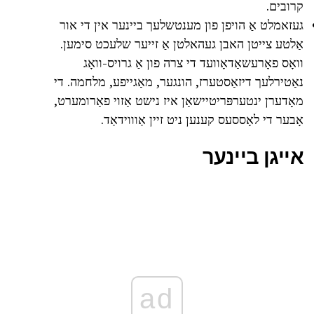
קרובים.
געזאמלט אַ הויפן פון מענטשלעך ביינער אין די אור
אַלטע צייטן האבן געהאלטן אַ זייער שלעכט סימען.
וואָס פאָרעשאַדאָוועד די צרה פון אַ גרויס-וואָג
נאַטירלעך דיזאַסטערז, הונגער, מאַגייפע, מלחמה. די
מאָדערן ינטערפּריטיישאַן איז נישט אַזוי פאַרומערט,
אָבער די לאָססעס קענען ניט זיין אַוווידאַד.
אייגן ביינער
ad