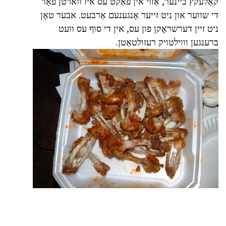
קאַלעקץ ביינער, אַזוי אין פאַקט עס איז ווארטן פֿאַר
די שווער און ניט זייער אָנגענעם אַרבעט. אבער טאָן
ניט זיין דערשראָקן פון עס, אין די סוף עס וועט
ברענגען וווילטויק רעזולטאַטן.