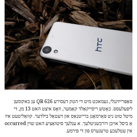
סאַפּרייזינגלי, געמאכט מיט די הטק דעסירע 626 QR ען באקומען
ליפעלעסס. כאָטש ריסייקאַלד קאַמער, וואָס איצט האט 13 מן, די
מיטל טוט ניט פאַרמאָגן ברייטנאַס און דעטאַל בילדער. קוואַליטעט איז
אַ ביסל אויבן דורכשניטלעך. א ענלעך סיטואַציע האט שוין occurred
אין עטלעכע טרעגערס פון די פירמע.