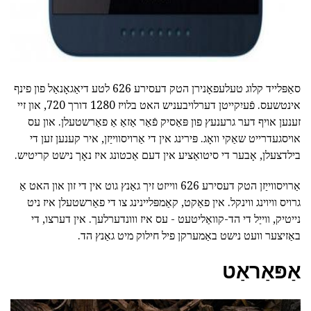
סאַפּלייד קלוג טעלעפאָנירן הטק דעסירע 626 לטע דיאַגאָנאַל פון פינף
אינטשעס. פֿעיִקייטן דערלויבעניש האט בלויז 1280 דורך 720, און זיי
זענען אויף דער גרענעץ פון פּאַסיק פֿאַר אַזאַ אַ פאַרשטעלן. און עס
אויסגעדרייט שאַקי וואָג. פּירינג אין די אַרויסווייַזן, איר קענען זען די
בילדצעלן, אָבער די סיטואַציע אין דעם אַכטונג איז נאָך נישט קריטיש.
אַרויסווייַזן הטק דעסירע 626 ווייזט זיך גאַנץ גוט אין די זון און האט אַ
גרויס וויוינג ווינקל. אין פאַקט, קאַמפּליינינג צו די פאַרשטעלן איז ניט
נייטיק, ווייַל די הד-קוואַליטעט - עס איז ווונדערלעך. אין דערצו, די
באַזיצער וועט נישט באַמערקן פיל חילוק מיט גאַנץ הד.
אַפּאַראַט