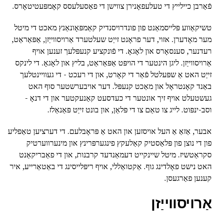
פֿאַרבן כיילייץ די טעלעפאָנירן צווישן די פאַסעלעסס קאָמפּעטיטאָרס.
טשיקאַווע פּלייסמאַנט פון פונדרויסנדיק קאַמפּאָונאַנץ מאכט די מיטל
מער מאָדערן. אזוי, דער פראָנט זייַט שעלטערד אַרויסווייַזן, אַפּאַראַט,
רעדנער, סענסאָרס און לאָגאָ. די פֿונקציע קנעפּלעך זענען אויף
אַרויסווייַזן. ליגן הינטער די הויפּט אַפּאַראַט, בליץ און לאָגאָ. די לינקס
זייַט האט אַ שפּעלטל פֿאַר די קאָרט, און די רעכט - די געוויינטלעך
באַנד קאָנטראָל און מאַכט קנעפּל. דער אויבערשטער סוף האט
געשטעלט אויף זיך אונטער די כעדסעט קאַנעקטער און די דנאָ -
וסב-ינפּוט. לייג צו טאַם צו די פּלאַן, און בונט זייַט פּאַנאַלז.
אבער, אַזאַ אַ העל אויסזען און האט אַ פּראָבלעם. די דערציען טאַפליע
פון די נוצן פון פּלאַסטיק קאַלעקץ פינגערפּרינץ און מינערווערטיק
סקראַטשיז. מיטל שיינקייט דעמאַנדעד קרבנות, און די פאַבריקאַנט
האט נישט פאָלדינג גוף. אַקטואַללי, אויף ריפּלייסינג די באַטאַרייע, איר
קענען פאַרגעסן.
אַרויסווייַזן