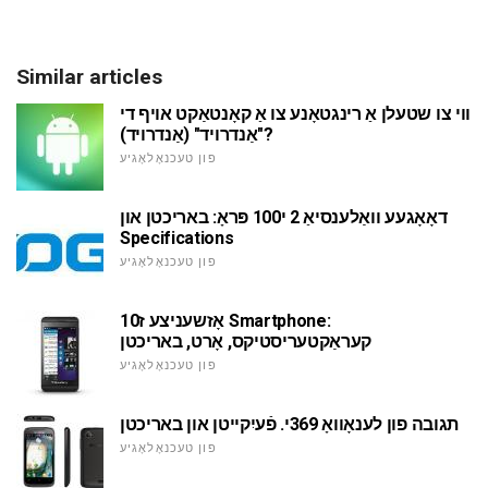
Similar articles
ווי צו שטעלן אַ רינגטאָנע צו אַ קאָנטאַקט אויף די
"אַנדרויד" (אַנדרויד)?
פון טעכנאָלאָגיע
דאָאָגעע וואַלענסיאַ 2 י100 פּראָ: באריכטן און
Specifications
פון טעכנאָלאָגיע
אָזשעניצע ז10 Smartphone:
קעראַקטעריסטיקס, אָרט, באריכטן
פון טעכנאָלאָגיע
תגובה פון לענאָוואָ 369י. פֿעיִקייטן און באריכטן
פון טעכנאָלאָגיע