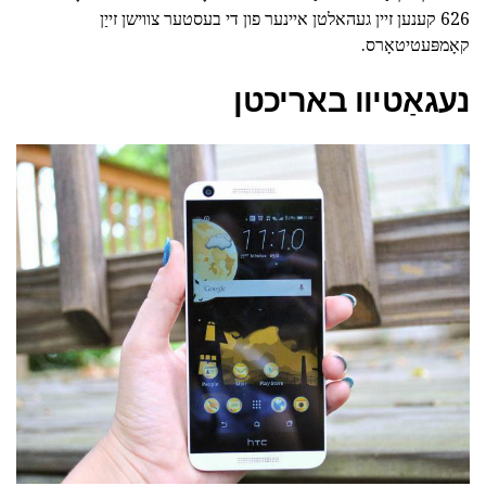
626 קענען זיין געהאלטן איינער פון די בעסטער צווישן זייַן
קאָמפּעטיטאָרס.
נעגאַטיוו באריכטן