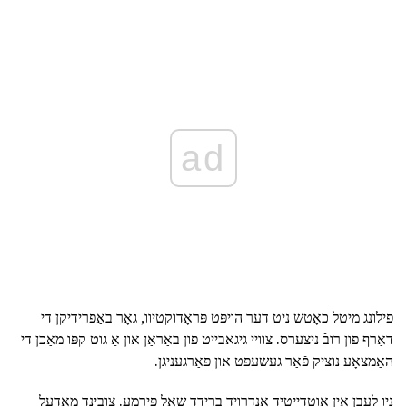
ad
פילונג מיטל כאָטש ניט דער הויפּט פּראָדוקטיוו, גאָר באַפרידיקן די
דאַרף פון רובֿ ניצערס. צוויי גיגאבייט פון באַראַן און אַ גוט קפּו מאַכן די
האַמצאָע נוציק פֿאַר געשעפט און פאַרגעניגן.
ניו לעבן אין אַוטדייטיד אַנדרויד ברידד שאָל פירמע. צובינד מאָדעל