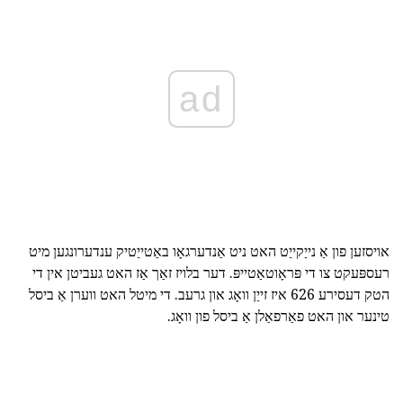
ad
אויסזען פון אַ נייַקייַט האט ניט אַנדערגאָו באַטייַטיק ענדערונגען מיט
רעספּעקט צו די פּראָוטאַטייפּ. דער בלויז זאַך אַז האט געביטן אין די
הטק דעסירע 626 איז זייַן וואָג און גרעב. די מיטל האט ווערן אַ ביסל
טינער און האט פאַרפאַלן אַ ביסל פון וואָג.