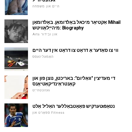
היים און משפּחה
אַקטיאָר מיכאל באָלדומאַן. באָלדומאַן Mihail
מיהייַלאָוויטש: Biography
Arts און ובידור
ווי צו סאַדער אַ דראָט צו דראָט אין דער היים
האָמעלינעסס
די מעדיצין "וואַליום": באריכטן, נוצן פון און
קאָנטראַינדיקאַטיאָנס
געזונטהייַט
טערקיש פאָאָטבאַללער האַליל אַלטıנטאָפּ
ספּאָרט און Fitness