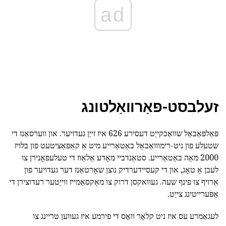
ad
זעלבסט-פאַרוואַלטונג
פּאַלפּאַבאַל שוואַכקייַט דעסירע 626 איז זייַן געדויער. און ווערסאַנז די
שטעלע פון ניט-רימווואַבאַל באַטאַרייע מיט אַ קאַפּאַציטעט פון בלויז
2000 מאַה באַטאַרייע. סטאַנדביי מאָדע אַלאַוז די טעלעפאָנירן צו
לעבן אַ טאָג, און די קעסיידערדיק נוצן שאָרטאַנז דער געדויער פון
אַרויף צו פינף שעה. געוואקסן דרוק צו מאַקסאַמייז ווייַטער רעדוצירן די
אַפּערייטינג צייַט.
לעגאַמרע עס איז ניט קלאָר וואָס די פירמע איז געווען טריינג צו