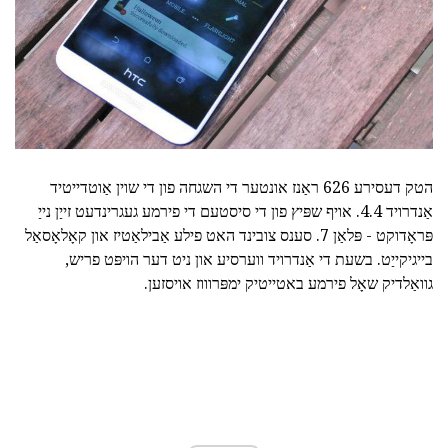
הטק דעסירע 626 ראַנז אונטער די השגחה פון די שוין אַוטדייטיד
אַנדרויד 4.4. אויף שפּיץ פון די סיסטעם די פירמע געגרינדעט זייַן נייַ
פּראָדוקט - פּלאַן 7. סענס צובינד האט פילע אַבילאַטיז און קאָלאָסאַל
בייגיקייַט. בשעת די אַנדרויד ווערסיע און ניט דער הויפּט פריש,
גוואַלדיק שאָל פירמע באטייטיק ימפּרוווז אויסזען.