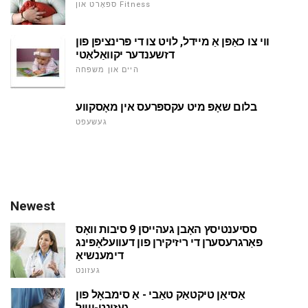
ספּאָרט און Fitness
ווי צו כאַפּן אַ מיידל, לויט צו די פּרינציפּן פון
דזשענדער יקוואַלאַטי
היים און משפּחה
בלום שאָפּ מיט עקספּרעס אין מאָסקווע
געשעפט
Newest
ססיענטיסץ האָבן געהייסן 9 סיבות וואָס
פאַרגרעסערן די ריזיקירן פון דעוועלאָפּינג
דימענשיאַ
געזונט
אַסיאַן טיקטאַק טאַבי - אַ סימבאָל פון
געזונט-ווייל