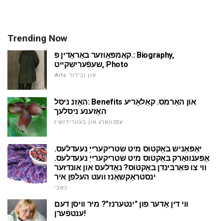
Trending Now
קאַמפּאָוזער באָראָדין פּ.: Biography,
שעפֿערישקייט, Photo
Arts און ובידור
האָזנ ניסל: Benefits און האַרמס. קאַלאָריע
האָזענע ניסלעך
עסנוואַרג און בעוורידזשיז
יאַפּאַניש באַקטוס מיט שטריקערייַ נעעדלעס.
אָפּענוואָרק באַקטוס מיט שטריקערייַ נעעדלעס.
ווי צו פאַרבינדן באַקטוס? נאָדלעס און אונדזער
ינסטראַקשאַנז וועט העלפן איר
כאַבי
ווי דין אָדער פון "ינטערנז"? מיר וויסן דעם
ענטפֿערן!