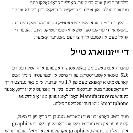
בילדער קומען אויס ברייטער. סאַפּלייד פראָנטאַלקו פינף
מעגאַפּיקסעלס, און אַפֿילו די פיייקייַט צו רעקאָרדירן ווידעא אין הד.
טראָץ די ריווייזד אַפּאַראַט, ינטוזיאַסטיק ענדערונגען טאָן ניט גרונט.
כאָטש אין די פּריקערסער טשאַראַקטעריסטיקס אונטן, אָבער די
קוואַליטעט איז כּמעט גלייַך צו דעם נאכגייער קאַמער.
די ייַזנוואַרג טייל
פאַבריקאַנט באשטימט באַשלאָסן צו ראַטעווען אויף הטק דעסירע
626. טשאַראַקטעריסטיקס פון די מיטל איז ימפּרעסיוו, ניימלי אַכט
קאָרעס מיט אַ קאַפּאַציטעט פון 1.7 גהז יעדער. אַז ס נאָר געניצט דורך
די פּראַסעסער מטק ווערסאַנז רושם. בלי, די אָפּציעס קוקן גרויס, אָבער
כינעזיש Manufacturers האָבן לאַנג געווען טאן אַ בודזשעט
Smartphone מיט דער זעלביקער פילונג.
מער ביטע באַראַן פון צוויי גיגאבייט. געגעבן די פּרייַז פון די מיטל,
קלענערער און ניט געריכט. פאַראַנטוואָרטלעך פֿאַר די graphics
אויך באַליבט כינעזיש, graphics אַקסעלעראַטאָר מאַלי, אָבער פריש