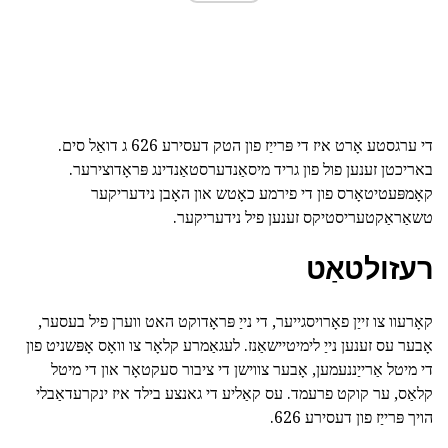
די ערגסטע אָרט איז די פּרייַז פון הטק דעסירע 626 ג דואַל סים.
באריכטן זענען פול פון גריד מיסאַנדערסטאַנדינג פּראָדוצירער.
קאָמפּעטיטאָרס פון די פירמע כאָטש און האָבן נידעריקער
טשאַראַקטעריסטיקס זענען פיל נידעריקער.
רעזולטאַט
קאָרעוו צו זייַן פאָרויסגייער, די נייַ פּראָדוקט האט ווערן פיל בעסער,
אָבער עס זענען נייַ לימיטיישאַנז. לעגאַמרע קלאָר צו וואָס אָפּשניט פון
די מיטל אַרייַננעמען, אָבער צווישן די ציבור סעקטאָר און די מיטל
קלאַס, ער קוקט פרעמד. עס קאַליע די גאנצע בילד איז ינקרעדאַבלי
הויך פּרייַז פון דעסירע 626.