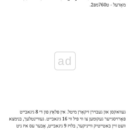
מאָדעל - ט760מפּ2.
ad
געוואקסן און געבוירן זיקאָרן מיטל. אין פּלאַץ פון די 8 גיגאבייט
פאָרויסגייער געקומען צו ווי פיל ווי 16 גיגאבייט. געוויינטלעך, בנימצא
וועט זיין באטייטיק ווייניקער, בלויז 9 גיגאבייט, אָבער עס איז ניט