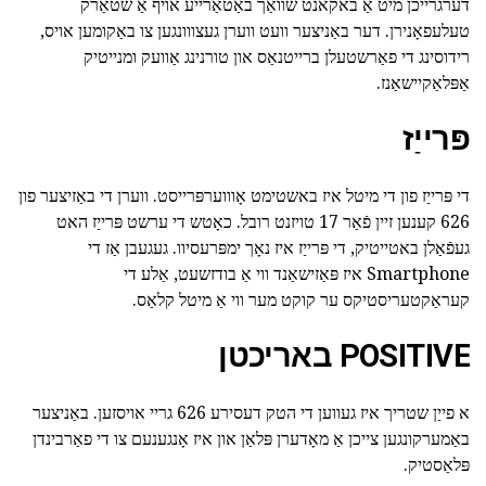
דערגרייכן מיט אַ באקאנט שוואַך באַטאַרייע אויף אַ שטאַרק
טעלעפאָנירן. דער באַניצער וועט ווערן געצווונגען צו באַקומען אויס,
רידוסינג די פאַרשטעלן ברייטנאַס און טורנינג אַוועק ומנייטיק
אַפּלאַקיישאַנז.
פּרייַז
די פּרייַז פון די מיטל איז באשטימט אָוווערפּרייסט. ווערן די באַזיצער פון
626 קענען זיין פֿאַר 17 טויזנט רובל. כאָטש די ערשט פּרייַז האט
געפֿאַלן באטייטיק, די פּרייַז איז נאָך ימפּרעסיוו. געגעבן אַז די
Smartphone איז פּאַזישאַנד ווי אַ בודזשעט, אַלע די
קעראַקטעריסטיקס ער קוקט מער ווי אַ מיטל קלאַס.
POSITIVE באריכטן
א פייַן שטריך איז געווען די הטק דעסירע 626 גריי אויסזען. באַניצער
באַמערקונגען צייכן אַ מאָדערן פּלאַן און איז אָנגענעם צו די פאַרבינדן
פּלאַסטיק.