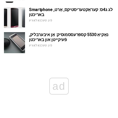
Smartphone לג ג4ס: קעראַקטעריסטיקס, אָרט,
באריכטן
פון טעכנאָלאָגיע
נאָקיאַ 5530 קספּרעססמוסיק: אַן איבערבליק,
פֿעיִקייטן און באריכטן
פון טעכנאָלאָגיע
ad