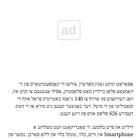
ad
אַפּאַראַט קוקט גאַנץ מאָדערן. צווישן די קאָמפּעטיטאָרס פון די
האַמצאָע פּלאַן כיילייץ מאַט פּלאַסטיק, אַפֿילו אָנגענעם צו קוקן אין.
וואָג רעדוקציע פון אַרויף צו 140 גראַמז באטייטיק פּראַל אויף די
וסאַביליטי פון די מיטל. דער באַניצער קענען ניט מורא אַז די הטק
דעסירע 626 סליפּס אויס פון זיינע הענט.
דילייט און פייע בלומען. די פאַבריקאַנט וועט מעלדונג אַ
Smartphone אין ווייַס, בלוי, טונקל בלוי און לילאַ פֿאַרבן. נומער פון