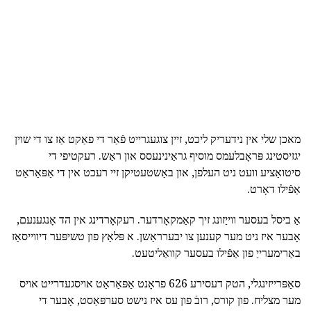
מאכן שלי אין נידעריק ליכט, זיין צוגעגרייט פֿאַר די פאַקט אַז צו די שוין
יגזיסטינג פּראָבלעמס מוסיף גראַינינעסס און ראַש. רעקטיפי די
סיטואַציע וועט ניט העלפן, און באַשטעטיקן זיי רעכט אין די אַפּאַראַט
אַפֿילו דאָרט.
אַ ביסל בעסער ווייַזונג זיך קאַמקאָרדער. רעקאָרדינג אין הד אָנגענעם,
אָבער איז ניט מער קענען צו יבערראַשן. א פּלאַץ פון טשיפּער דיווייסאַז
באַרימערייַ פון אַפֿילו בעסער קוואַליטעט.
סאַפּרייזינגלי, הטק דעסירע 626 פראָנט אַפּאַראַט אויסגעדרייט אויס
מער מצליח. פון קורס, רובֿ פון עס איז נישט סערפּאַסט, אָבער די