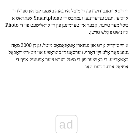
די דיסאַדוואַנטידזשיז פון די מיטל איז גאַנץ באמערקט און ספּוילז די
אויסזען. יענע ענדערונגען געמאכט די Smartphone אַפּאַראַט אַ
ביסל מער טייַער, אָבער אין טערמינען פון די קוואַליטעט פון די Photo
איז נישט פאַלש טוישן.
א ווייטיקדיק אָרט און געווארן אָטאַנאַמאַס מיטל. גאַנץ 2000 מאַה
גענוג פֿאַר אַלע זייַן דאַרף. ווערסאַנז די סיטואַציע און ניט-רימווואַבאַל
באַטאַרייע. די באַזיצער פון די מיטל ווערט זייער אָפענגיק אויף די
אָפּצאָל איבער דעם טאָג.
ad