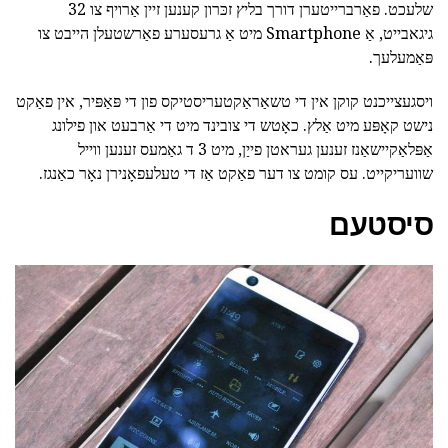
שלעכט. פאַרברייטערן דורך בליץ זכּרון קענען זיין אַרויף צו 32
גיגאבייט, אַ Smartphone מיט אַ גרעסערע פאַרשטעלן הייבט צו
פּאַמעלעך.
ויסגעצייכנט קוקן אין די טשאַראַקטעריסטיקס פון די פּאַפּיר, אין פאַקט
נישט קאָפּע מיט אַלץ. כאָטש די צובינד מיט די אַרבעט און פילונג
אַפּלאַקיישאַנז זענען געראטן פייַן, מיט 3 ד גאַמעס זענען ווייל
שוועריקייט. עס קומט צו דער פאַקט אַז די טעלעפאָנירן נאָר כאַנגז.
סיסטעם