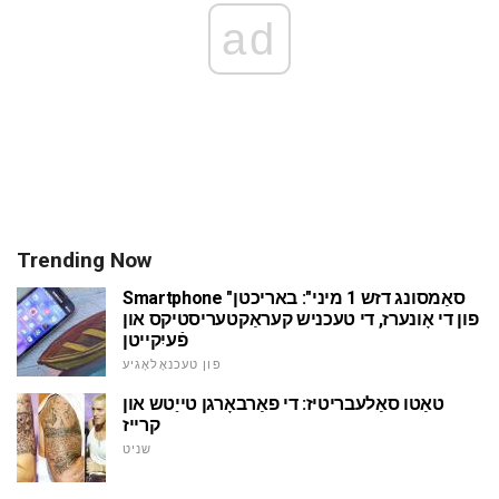
ad
Trending Now
Smartphone "סאַמסונג דזש 1 מיני": באריכטן
פון די אָונערז, די טעכניש קעראַקטעריסטיקס און
פֿעיִקייטן
פון טעכנאָלאָגיע
טאַטו סאַלעבריטיז: די פאַרבאָרגן טייַטש און
קרייז
שניט