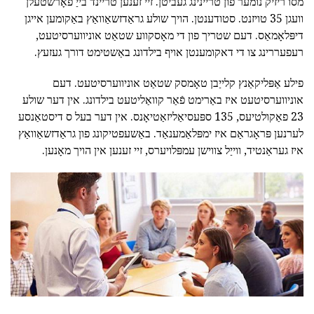
מסו ריזיק נומער פון טריינינג געביטן. זיי זענען טריינד בייַ פאָרשטעלן
וועגן 35 טויזנט. סטודענטן. הויך שולע גראַדזשאַוואַץ באַקומען אייגן
דיפּלאָמאַס. דעם שטריך פון די מאָסקווע שטאַט אוניווערסיטעט,
רעפעררינג צו די דאקומענטן אויף בילדונג באַשטימט דורך געזעץ.
פילע אַפּליקאַנץ קלייַבן טאָמסק שטאַט אוניווערסיטעט. דעם
אוניווערסיטעט איז באַרימט פֿאַר קוואַליטעט בילדונג. אין דער שולע
23 פאַקולטיעס, 135 ספּעסיאַליזאַטיאָנס. אין דער בעל ס דיסטאַנסע
לערנען פּראָגראַם איז ימפּלאַמענאַד. באַשעפטיקונג פון גראַדזשאַוואַץ
איז געראַנטיד, ווייַל צווישן עמפּלויערס, זיי זענען אין הויך מאָנען.