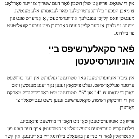
אין די שטאַט. פּריוואַט שולן חשבון פֿאַר דעם שטריך צו זייער פאַרלאַנג
צו מאַכן העכער בילדונג צוטריטלעך פֿאַר לעגאַמרע אַלע מענטשן.
מענטשן וואס קלייַבן עפנטלעך אוניווערסיטעטן, אַ אַנדערש פונט פון
מיינונג. זיי גלויבן אַז דער קליין פעעס פֿאַרבונדן מיט נעבעך קוואַליטעט
פון בילדונג.
פֿאַר סקאַלערשיפּס בייַ
אוניווערסיטעטן
אין ציבור אוניווערסיטעטן פֿאַר סטודענטן געלערנט אין דער בודזשעט
ערטער פעללאָוושיפּס. געלט פּיימאַנץ זענען נאָר יענע מענטשן וואס
פאָרן די יגזאַמז צו "4" און "5". סטודענטן מיט באַפרידיקנדיק מאַרקס
אין די דורכקוק רשימה, סקאַלערשיפּס זענען נישט ענטייטאַלד צו
פאָדערן.
פּריוואַט אוניווערסיטעטן טאָן ניט האָבן די בודזשעט פינאַנסינג.
בילדונגקרייז סערוויסעס צוגעשטעלט צו סטודענטן אויף דער באזע פון
קאַנטראַקץ פֿאַר די טנייַ פון באַצאָלט בילדונגקרייז באַדינונגען. אין קשר