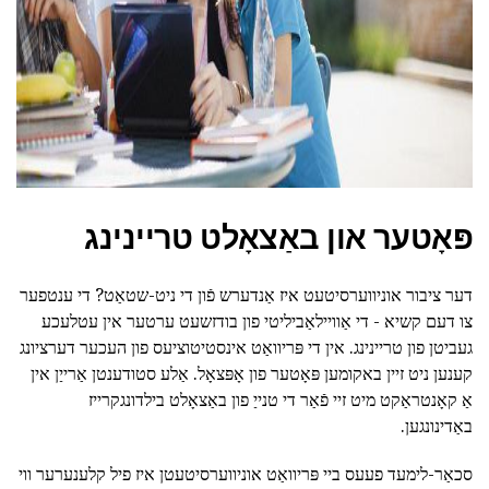
ad
פּאָטער און באַצאָלט טריינינג
דער ציבור אוניווערסיטעט איז אַנדערש פֿון די ניט-שטאַט? די ענטפער
צו דעם קשיא - די אַוויילאַביליטי פון בודזשעט ערטער אין עטלעכע
געביטן פון טריינינג. אין די פּריוואַט אינסטיטוציעס פון העכער דערציונג
קענען ניט זיין באקומען פּאָטער פון אָפּצאָל. אַלע סטודענטן אַרייַן אין
אַ קאָנטראַקט מיט זיי פֿאַר די טנייַ פון באַצאָלט בילדונגקרייז
באַדינונגען.
סכאַר-לימעד פעעס ביי פּריוואַט אוניווערסיטעטן איז פיל קלענערער ווי