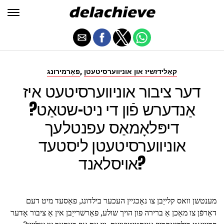
,
קאַלידזשיז און אוניווערסיטעטן
פאָרמירונג
דער ציבור אוניווערסיטעט איז
אַנדערש פֿון די ניט-שטאַט?
דיפּלאָמאַס עפנטלעך
אוניווערסיטעטן ליסטעד
אויסלאנד?
מענטשן וואס קלייַבן צו נאָכגיין העכער בילדונג, פאַסעד מיט דעם
דאַרפֿן צו מאַכן אַ ברירה פון הויך שולע, פאַרשרייַבן אין אַ ציבור אָדער