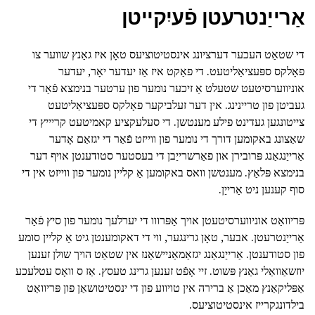
אַרייַנטרעטן פֿעיִקייטן
די שטאַט העכער דערציונג אינסטיטוציעס טאָן איז גאַנץ שווער צו
פאָלקס ספּעציאַליטעט. די פאַקט איז אַז יעדער יאָר, יעדער
אוניווערסיטעט שטעלט אַ זיכער נומער פון ערטער בנימצא פֿאַר די
געביטן פון טריינינג. אין דער זעלביקער פאָלקס ספּעציאַליטעט
צייטונגען געדינט פילע מענטשן. די סעלעקציע קאמיטעט קריייץ די
שאַצונג באקומען דורך די נומער פון ווייזט פֿאַר די יגזאַם אָדער
אַרייַנגאַנג פּרובירן און פאַרשרייַבן די בעסטער סטודענטן אויף דער
בנימצא פּלאַץ. מענטשן וואס באקומען אַ קליין נומער פון ווייזט אין די
סוף קענען ניט אַרייַן.
פּריוואַט אוניווערסיטעטן אויך אַפּרווו די יערלעך נומער פון סיץ פֿאַר
אַרייַנטרעטן. אבער, טאָן גרינגער, ווי די דאקומענטן גיט אַ קליין סומע
פון סטודענטן. אַרייַנגאַנג יגזאַמאַניישאַנז אין שטאַט הויך שולן זענען
יוזשאַוואַלי גאַנץ פּשוט. זיי אָפֿט זענען גרינג טעסץ. אַז ס וואָס עטלעכע
אַפּליקאַנץ מאַכן אַ ברירה אין טויווע פון די ינסטיטושאַן פון פּריוואַט
בילדונגקרייז אינסטיטוציעס.