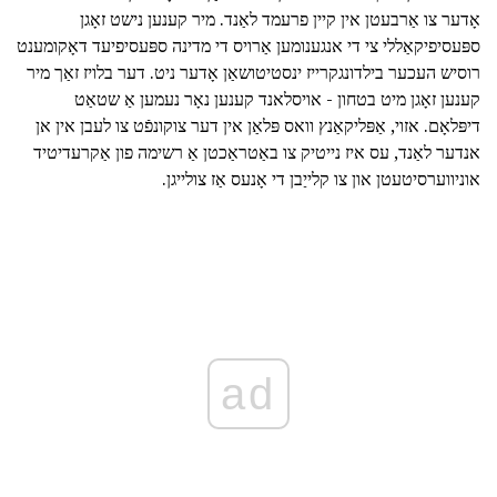
אָדער צו אַרבעטן אין קיין פרעמד לאַנד. מיר קענען נישט זאָגן
ספּעסיפיקאַללי צי די אנגענומען אַרויס די מדינה ספּעסיפיעד דאָקומענט
רוסיש העכער בילדונגקרייז ינסטיטושאַן אָדער ניט. דער בלויז זאַך מיר
קענען זאָגן מיט בטחון - אויסלאנד קענען נאָר נעמען אַ שטאַט
דיפּלאָם. אזוי, אַפּליקאַנץ וואס פּלאַן אין דער צוקונפֿט צו לעבן אין אן
אנדער לאַנד, עס איז נייטיק צו באַטראַכטן אַ רשימה פון אַקרעדיטיד
אוניווערסיטעטן און צו קלייַבן די אָנעס אַז צולייגן.
ad