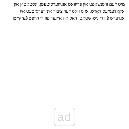
מיט דעם וויסנשאַפט אין פּריוואַט אוניווערסיטעטן, ינסטאַטוץ און
אַקאַדעמיעס דאָרט. אַז ס וואָס דער ציבור אוניווערסיטעט איז
אַנדערש פֿון די ניט-שטאַט. דאס איז איינער פון די הויפּט פֿעיִקייטן.
ad