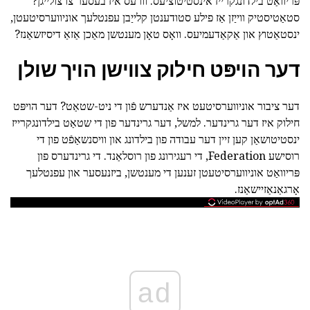
פּריוואַט בילדונגקרייז אינסטיטוציעס. ווו עס איז בעסער צו צולייגן?
סטאַטיסטיק ווייַזן אַז פילע סטודענטן קלייַבן עפנטלעך אוניווערסיטעטן,
ינסטאַטוץ און אַקאַדעמיעס. וואָס טאָן מענטשן מאַכן אַזאַ דיסיזשאַנז?
דער הויפּט חילוק צווישן הויך שולן
דער ציבור אוניווערסיטעט איז אַנדערש פֿון די ניט-שטאַט? דער הויפּט
חילוק איז דער גרינדער. למשל, דער גרינדער פון די שטאַט בילדונגקרייז
ינסטיטושאַן קען זיין דער עבודה פון בילדונג און וויסנשאַפֿט פון די
רוסישע Federation, די רעגירונג פון רוסלאַנד. די גרינדערס פון
פּריוואַט אוניווערסיטעטן זענען די מענטשן, ביזנעסער און עפנטלעך
אָרגאַנאַזיישאַנז.
ad