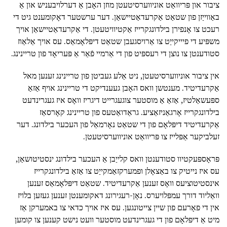
ציבור און פּריוואַט אוניווערסיטעטן מוזן האָבן אַ דערלויבעניש און אַ
באַווייַזן פון שטאַט אַקרעדאַטיישאַן. דער ערשטער דאָקומענט גיט די
רעכט צו אָנפירן בילדונגקרייז אַקטיוויטעטן. די אַקרעדאַטיישאַן אויך
משפּיע די פיייקייַט צו אַרויסגעבן שטאַט דיפּלאָמאַס. עס אויך אַלאַוז
סטודענטן צו נוצן די רעספּיט פון די אַרמיי פֿאַר אַ פּעריאָד פון טריינינג.
אין ציבור אוניווערסיטעטן, ניט אַלע געביטן פון טריינינג זענען מאל
אַקרעדיטיד. מענטשן וואס האָבן געענדיקט די טריינינג אויף אַזאַ
ספּעשאַלטיז, אַזאַ אַ מוסטער צוגעגרייט דיגריז וואָס איז געגרינדעט
בילדונגקרייז אָרגאַניזאַציע. גראַדואַטעס פון טריינינג קאָרסאַז
אַקרעדיטיד דיפּלאָם פון די שטאַט נאָרמאַל פון העכער בילדונג. דער
זעלביקער אַפּלייז צו פּריוואַט אוניווערסיטעטן.
פּראָספּעקטיוו סטודענטן וואס קלייַבן אַ העכער בילדונג ינסטיטושאַן,
עס איז נייטיק צו באַצאָלן ופמערקזאַמקייַט צו אַזאַ בילדונגקרייז
אינסטיטוציעס וואָס זענען אַקרעדיטיד. שטאַט דיפּלאָמאַס זענען
וואַליוד דורך עמפּלויערס. נאָן-רעגירונג דאקומענטן זענען געזען בלויז
אין די פאָרעם פון שיין צייטונגען. עס איז אויך כדאי צו באמערקן אַז
מיט אַ דיפּלאָם פון די געגרינדעט מוסטער וועט נישט קענען צו קומען