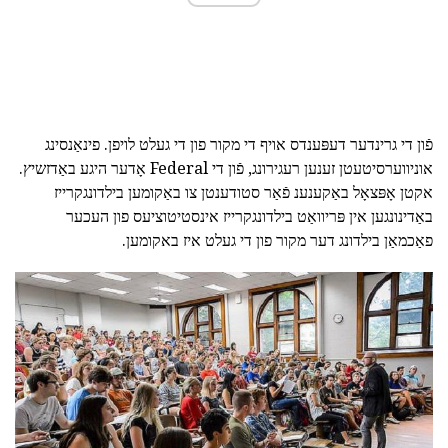
פֿון די גרינדער דעפּענדס אויף די מקור פון די געלט לויפן. פינאַנסינג
אוניווערסיטעטן זענען רעגירונג, פֿון די Federal אָדער היגע באַדזשיץ.
אקטן אָפּצאָל באַקענענ פֿאַר סטודענטן צו באַקומען בילדונגקרייז
באַדינונגען אין פּריוואַט בילדונגקרייז אינסטיטוציעס פון העכער
פאַכמאַן בילדונג דער מקור פון די געלט איז באקומען.