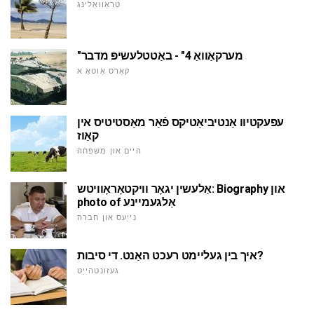
טראַוואַלינג
"מערקאַוואַ 4" - באַטטלעשיפּ מדבר
קאַרס אַוטאָ א
עפעקטיוו אַנטיביאַטיקס פֿאַר מאַסטיטיס אין
קאַוז
היים און משפּחה
אַלעשין יגאָר וויקטאָראָוויטש: Biography און
photo of אַלגעמיינע
נייַעס און חברה
איך בין געליימט רעכט האַנט. די סיבות?
געזונטהייַט