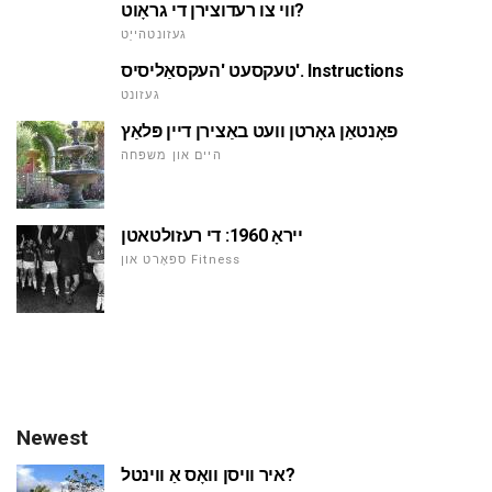
ווי צו רעדוצירן די גראָוט?
געזונטהייַט
טעקסעט 'העקסאַליסיס'. Instructions
געזונט
פאָנטאַן גאָרטן וועט באַצירן דיין פּלאַץ
היים און משפּחה
ייראָ 1960: די רעזולטאטן
ספּאָרט און Fitness
Newest
איר וויסן וואָס אַ ווינטל?