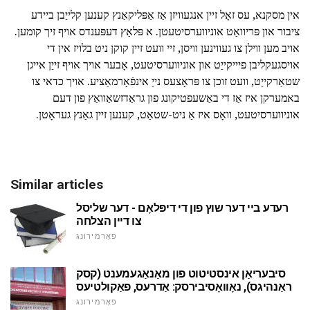
אין מסקנא, עס זאָל זיין אנגעוויזן אַז אַפּליקאַנץ קענען קלייַבן ביידע
ציבור און פּריוואַט אוניווערסיטעטן. א פּלאַץ דעפּענדס אויף זיך קומען.
אויב מען ווילן צו געווינען וויסן, זיי וועט זיין קוקן ניט בלויז אין די
אויסגעקליבן פיייקייַט און אוניווערסיטעט, אָבער אויך אויף זייַן אייגן
שטאַרקייַט, וועט זוכן צו פּראָצעס נייַ אינפֿאָרמאַציע. אויך כדאי צו
באמערקן איז אַז די באַשעפטיקונג פון גראַדזשאַוואַץ פון דעם
אוניווערסיטעט, וואָס איז אַ ניט-שטאַט, קענען זיין גאַנץ געראָטן.
Similar articles
רעדע ביי דער שוץ פון די דיפּלאָם - דער שליסל
צו דיין הצלחה
פאָרמירונג
סיבעריאַן אינסטיטוט פון מאַנאַגעמענט (קסק
ראַנהיגס), נאָוואָסיבירסק: אַדרעס, פאַקולטיעס
פאָרמירונג