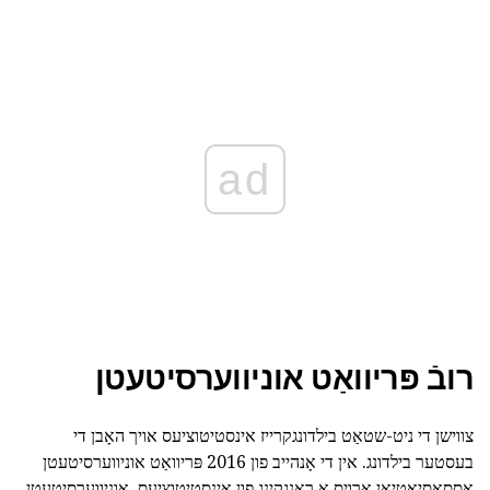
ad
רובֿ פּריוואַט אוניווערסיטעטן
צווישן די ניט-שטאַט בילדונגקרייז אינסטיטוציעס אויך האָבן די
בעסטער בילדונג. אין די אָנהייב פון 2016 פּריוואַט אוניווערסיטעטן
אַססאָסיאַטיאָן ארויס אַ ראַנגקינג פון אינסטיטוציעס, אוניווערסיטעטן