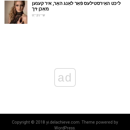
ליכט האַירסטילעס פֿאַר לאַנג האָר, איר קענען
מאַכן זיך
שיינקייַט
ad
Copyright © 2018 yi.delachieve.com. Theme powered by
WordPress.