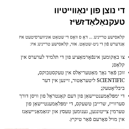
די נוצן פון ינאַווייטיוו
טעקנאַלאַדזשיז
קלאסישע טריינינג ... דאָ ס וואָס די שטאַט אוניווערסיטעט איז
אַנדערש פֿון די ניט-שטאַט. אזוי, קלאסישע טריינינג איז:
צו באַקומען אינפֿאָרמאַציע פון די תּלמיד לערערס אין
קלאַס;
זוכן פֿאַר נאָך מאַטעריאַלס אין טעקסטבוקס,
SCIENTIFIC ליטעראַטור, זיינען אין דער
ביבליאָטעק;
די ימפּלאַמענטיישאַן פון דעם קאָנטראָל פון וויסן דורך
סערווייז, שרייבן טשעקס, די ימפּלאַמענטיישאַן פון
טערמין צייטונגען, גענומען טעסץ און יגזאַמאַניישאַנז
אין מויל פאָרעם פֿאַר טיקיץ.