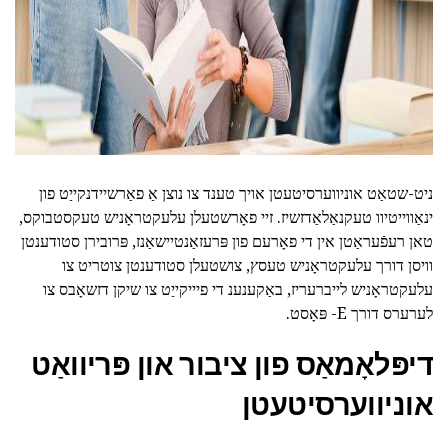
ניט-שטאַט אוניווערסיטעטן אויך טענד צו נוצן אַ פאַרשיידנקייַט פון
ינאַווייטיוו טעקנאַלאַדזשיז. זיי פאָרשטעלן עלעקטראָניש טעקסטבוקס,
טאן רעפֿעראַטן אין די פאָרעם פון פּרעזאַנטיישאַנז, פּרובירן סטודענטן
וויסן דורך עלעקטראָניש טעסץ, צושטעלן סטודענטן צוטריט צו
עלעקטראָניש לייברעריז, באַקענענ די פיייקייַט צו שיקן דזשאָבס צו
לערערס דורך E- פּאָסט.
דיפּלאָמאַס פון ציבור און פּריוואַט
אוניווערסיטעטן