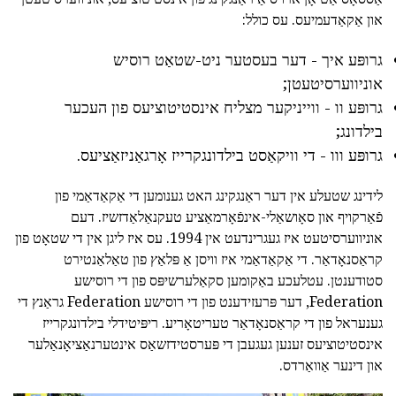
און אַקאַדעמיעס. עס כולל:
גרופּע איך - דער בעסטער ניט-שטאַט רוסיש
אוניווערסיטעטן;
גרופּע וו - ווייניקער מצליח אינסטיטוציעס פון העכער
בילדונג;
גרופּע ווו - די וויקאַסט בילדונגקרייז אָרגאַניזאַציעס.
לידינג שטעלע אין דער ראַנגקינג האט גענומען די אַקאַדאַמי פון
פֿאַרקויף און סאָושאַלי-אינפֿאָרמאַציע טעקנאַלאַדזשיז. דעם
אוניווערסיטעט איז געגרינדעט אין 1994. עס איז ליגן אין די שטאָט פון
קראַסנאָדאַר. די אַקאַדאַמי איז וויסן אַ פּלאַץ פון טאַלאַנטירט
סטודענטן. עטלעכע באַקומען סקאַלערשיפּס פון די רוסישע
Federation, דער פּרעזידענט פון די רוסישע Federation גראַנץ די
גענעראל פון די קראַסנאָדאַר טעריטאָריע. ריפּיטידלי בילדונגקרייז
אינסטיטוציעס זענען געגעבן די פּערסטידזשאַס אינטערנאַציאָנאַלער
און דינער אַוואַרדס.