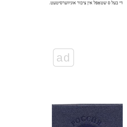
די בעל ס שטאַפּל אין ציבור אוניווערסיטעט.
ad