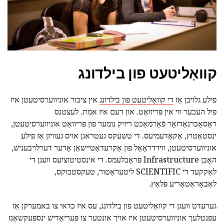
קוואַליטעט פון בילדונג
פילע גלויבן אַז
די קוואַליטעט פון בילדונג
אין ציבור אוניווערסיטעטן איז
פיל העכער ווי אין פּריוואַט. און דעם איז אמת. לעצטנס
ראָסאָברנאַדזאָר פֿאַרמאַכט ריזיק נומער פון פּריוואַט אוניווערסיטעטן,
ינסטאַטוץ, אַקאַדעמיעס. די טשעקס געטראגן אויס געוויזן אַז פילע
אוניווערסיטעטן, ווידדראָאַל פון אַקרעדאַטיישאַן אָדער דערלויבעניש,
האָבן Infrastructure פּראָבלעמס. די אינסטיטוציִעס וועגן די
לאַקקעד די SCIENTIFIC ליטעראַטור, טעקסטבוקס,
לאַבאָראַטאָריע פּלאַץ.
גערעדט וועגן די קוואַליטעט פון בילדונג, עס איז כדאי צו באמערקן אַז
עפנטלעך אוניווערסיטעטן איז אויך אונטער צו פּעריאָדיש ינספּעקשאַנז