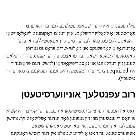
פיל דעפּענדס אויף דער שטאַט. עטלעכע לענדער דאַרפן צו
פאָרשטעלן אַ ליגאַלייזד דיפּלאָם. איין וועג צו דאָקומענט ליגאַלאַזיישאַן
- אַפּאָסטיללע עס. פֿאַר לענדער מיט קיין אַפּאָסטיללע דאַרפֿן צו
אַנדערגאָו אַ קאָמפּלעקס און מאַלטי-שריט פּראָצעס גערופֿן
קאַנסאַלער ליגאַלאַזיישאַן.
דער פּראָצעס פון דערקענונג פון די דיפּלאָם
קענען זיין דערלאנגט און נאָסטריפיקאַטיאָן (למשל, דעם פּראָצעדור
איז required צו גיין צו די מענטשן וואס זענען געגאנגען צו מאַך צו די
טשעכיי).
רובֿ עפנטלעך אוניווערסיטעטן
וואָס איז העכער דערציונג ינסטיטושאַן איז בעסער צו קלייַבן - אַ קשיא
צו וואָס די ענטפֿערן מוזן זיין געפֿונען פֿאַר יעדער אַפּליקאַנט זיך. צווישן
עפנטלעך אוניווערסיטעטן איז באַרימט מאָסקווע שטאַט
אוניווערסיטעט. ער האט אַ לידינג שטעלע אין דער רוסיש ראַנגקינגז.