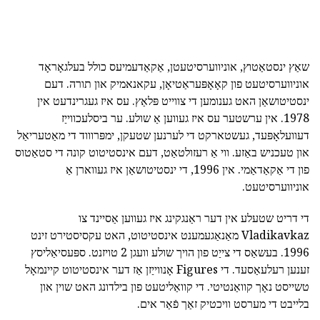
שאַץ ינסטאַטוץ, אוניווערסיטעטן, אַקאַדעמיעס כולל בעלגאָראָד
אוניווערסיטעט פון קאָאָפּעראַטיאָן, עקאנאמיק און תורה. דעם
ינסטיטושאַן האט גענומען די צווייט פּלאַץ. עס איז געגרינדעט אין
1978. אין ערשטער עס איז געווען אַ שולע. ער ביסלעכווייַז
דעוועלאָפּעד, געשטארקט די לערנען שטעקן, ימפּרוווד די מאַטעריאַל
און טעכניש באַזע. ווי אַ רעזולטאַט, דעם אינסטיטוט קונה די סטאַטוס
פון די אַקאַדאַמי. אין 1996, די ינסטיטושאַן איז געווארן אַ
אוניווערסיטעט.
די דריט שטעלע אין דער ראַנגקינג איז געווען אַסיינד צו
Vladikavkaz מאַנאַגעמענט אינסטיטוט, האט עקסיסטירט זינט
1996. בעשאַס די צייַט פון הויך שולע וועגן 2 טויזנט. ספּעסיאַליסץ
זענען רעלעאַסעד. די Figures אָנווייַזן אַז דער אינסטיטוט קיינמאָל
טשייסט נאָך קוואַנטיטי. די קוואַליטעט פון בילדונג האט שוין און
בלייבט די מערסט וויכטיק זאַך פֿאַר אים.