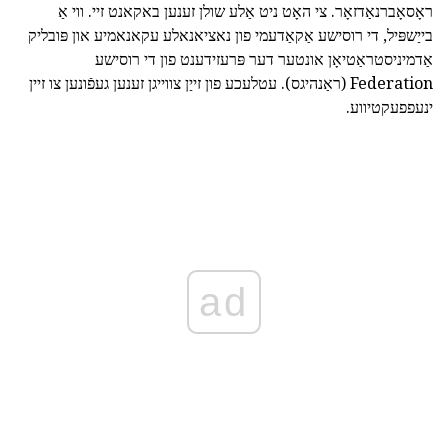
ראָסאָברנאַדזאָר. צי האָט ניט אַלע שולן זענען באקאנט זיי. ווי אַ
בייַשפּיל, די רוסישע אַקאַדעמי פון נאציאנאלע עקאנאמיע און פּובליק
אַדמיניסטראַטיאָן אונטער דער פּרעזידענט פון די רוסישע
Federation (ראַנהיגס). עטלעכע פון זייַן צווייגן זענען געפֿונען צו זיין
ינעפפעקטיווע.
ad