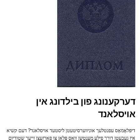
דערקענונג פון בילדונג אין
אויסלאנד
דיפּלאָמאַס עפנטלעך אוניווערסיטעטן ליסטעד אויסלאנד? דעם קשיא
איז געבעטן דורך פילע מענטשן וואס פּלאַן צו פאָרזעצן זייער שטודיום