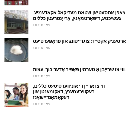
צאָפן אָססעטיאַן שטאַט מעדיקאַל אַקאַדעמיע:
געשיכטע, דיפּאַרטמאַנץ, אַרייַנטרעטן כּללים
פאָרמירונג
אַרסעניק אַקסייד: צוגרייטונג און פּראָפּערטיעס
פאָרמירונג
ווי צו שרייַבן אַ טערמין פּאַפּיר אָדער בוך. עצות.
פאָרמירונג
ווי צו אַרייַן די אוניווערסיטעט כּללים,
רעקווירעמענץ, דאקומענטן און
רעקאַמאַנדיישאַנז
פאָרמירונג