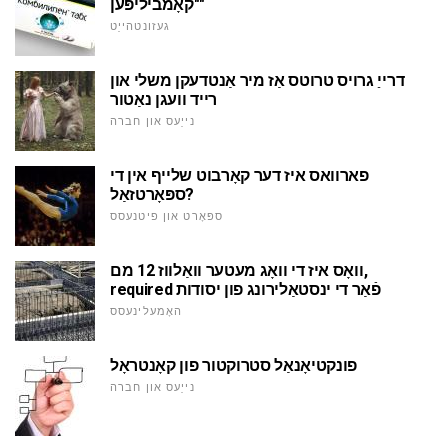
"קאָמביליפּען"
געזונטהייַט
דרייַ גרויס טרוטס אַז מיר אַנטדעקן משלי און
רייד וועגן נאַטור
נייַעס און חברה
פארוואס איז דער קאָרבוט שלייף אין די
ספּאָרטזאַל?
ספּאָרט און פיטנעסס
וואָס איז די וואָג מעטער וואַלווז 12 מם,
required פֿאַר די ינסטאַלירונג פון יסודות
האָמעלינעסס
פונקטיאָנאַל סטרוקטור פון קאָנטראָל
נייַעס און חברה