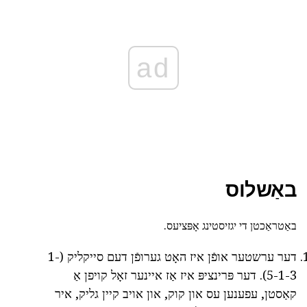
ad
באַשלוס
באַטראַכטן די יגזיסטינג אָפּציעס.
דער ערשטער אופֿן איז האָט גערופֿן דעם סייקליק (1-
5-1-3). דער פּרינציפּ איז אַז איינער זאָל קויפן אַ
קאַסטן, עפענען עס און קוק, און אויב קיין גליק, איר