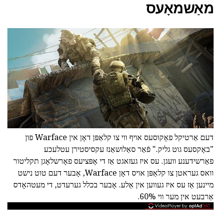
מאַשמאָעס
דעם אַרטיקל פאָקוסעס אויף ווי צו קלאַפּן דאָן אין Warface פון
"באָקסעס גוט גליק." פֿאַר סאַלושאַנז עקסיסטירן עטלעכע
פאַרשידענע וועגן. עס איז געזאגט אַז די אָפּציעס פאָרשלאָגן תקליטור
וואס געראטן צו קלאַפּן אויס דאָן Warface, אָבער דעם טוט נישט
מיינען אַז עס איז געווען אין אַלע. אָבער בכלל גערעדט, די מעטהאָדס
אַרבעט אין מער ווי 60%.