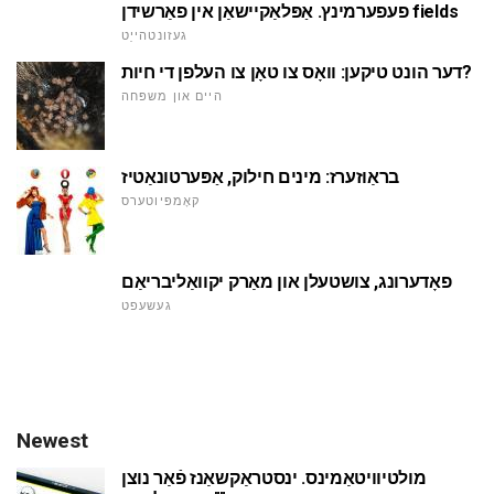
פעפערמינץ. אַפּלאַקיישאַן אין פאַרשידן fields
געזונטהייַט
דער הונט טיקען: וואָס צו טאָן צו העלפן די חיות?
היים און משפּחה
בראַוזערז: מינים חילוק, אַפּערטונאַטיז
קאָמפּיוטערס
פאָדערונג, צושטעלן און מאַרק יקוואַליבריאַם
געשעפט
Newest
מולטיוויטאַמינס. ינסטראַקשאַנז פֿאַר נוצן