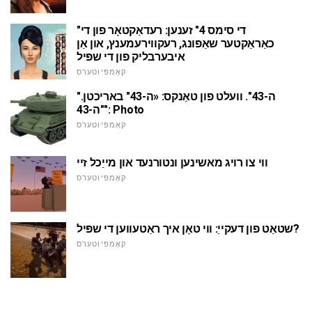
"די סימס 4" זענען: רעדאַקטאָר פון די
כאַראַקטער שאַפונג, רעקווירעמענץ, און אַן
איבערבליק פון די שפּיל
קאָמפּיוטערס
"ה-43". וועלט פון טאַנקס: «ה-43" באריכטן.
"ה-43": Photo
קאָמפּיוטערס
ווי צו רויג מאשינען ונטורנעד און מייַכל זיי
קאָמפּיוטערס
שטאַט פון דעקייַ: ווי טאָן איך ראַטעווען די שפּיל?
קאָמפּיוטערס