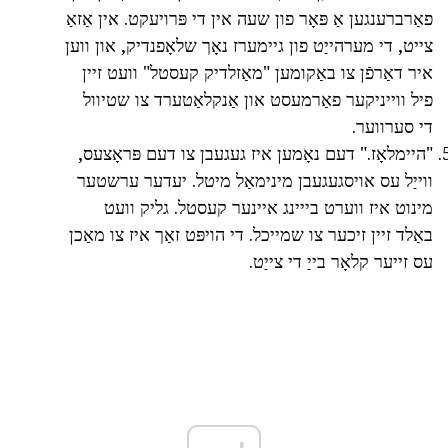
פאַרברענגען אַ פּאָר פון שעה אין די פּרויעקט. אין אַזאַ
צייט, די מערהייַט פון גיימערז נאָך שלאָפנדיק, און ווען
איר דאַרפֿן צו באַקומען "מאַזלדיק קעסטל" וועט זיין
פיל ווייניקער פאַרמעסט און אַנקלאַטערד צו שטיוול
די סערווער.
"היימלאָז." דעם נאָמען איז געגעבן צו דעם פּראָצעס,
ווייַל עס אויסגעגעבן מינימאַל מיטל. יעדער ערשטער
מינוט איז ווערט בייינג איינער קעסטל. גליק וועט
באַלד זיין זיכער צו שמייכל. די הויפּט זאַך איז צו מאַכן
עס זייער קלאָר בייַ די צייַט.