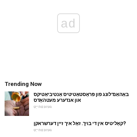
ad
Trending Now
באַהאַנדלונג פון פּראָסטאַטיטיס אַנטיביאַטיקס
און אנדערע מעטהאָדס
געזונטהייַט
קאָליטיס אין די בויך. זאָל איך זיין דערשראקן?
געזונטהייַט