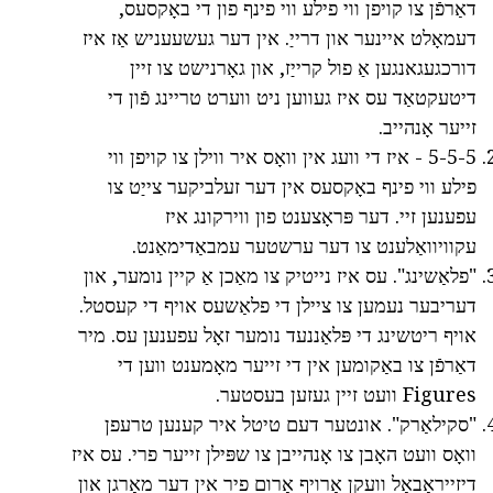
דאַרפֿן צו קויפן ווי פילע ווי פינף פון די באָקסעס,
דעמאָלט איינער און דרייַ. אין דער געשעעניש אַז איז
דורכגעגאנגען אַ פול קרייַז, און גאָרנישט צו זיין
דיטעקטאַד עס איז געווען ניט ווערט טריינג פֿון די
זייער אָנהייב.
5-5-5 - איז די וועג אין וואָס איר ווילן צו קויפן ווי
פילע ווי פינף באָקסעס אין דער זעלביקער צייַט צו
עפענען זיי. דער פּראָצענט פון ווירקונג איז
עקוויוואַלענט צו דער ערשטער עמבאַדימאַנט.
"פלאַשינג". עס איז נייטיק צו מאַכן אַ קיין נומער, און
דעריבער נעמען צו ציילן די פלאַשעס אויף די קעסטל.
אויף ריטשינג די פּלאַננעד נומער זאָל עפענען עס. מיר
דאַרפֿן צו באַקומען אין די זייער מאָמענט ווען די
Figures וועט זיין געזען בעסטער.
"סקילאַרק". אונטער דעם טיטל איר קענען טרעפן
וואָס וועט האָבן צו אָנהייבן צו שפּילן זייער פרי. עס איז
דיזייראַבאַל וועקן אַרויף אַרום פיר אין דער מאָרגן און