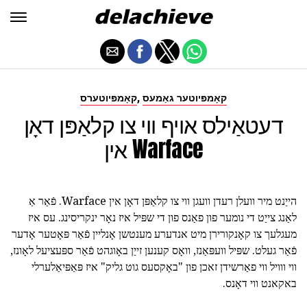
,
קאָמפּיוטער גאַמעס
קאָמפּיוטערס
דעטאַילס אויף ווי צו קלאַפּן דאָן
אין Warface
הייַנט מיר וועלן רעדן וועגן ווי צו קלאַפּן דאָן אין Warface. פֿאַר אַ
לאַנג צייַט די נומער פון פאַנס פון די שפּיל איז נאָר ינקריסינג. עס איז
מעגלעך צו קאָנקורירן מיט אנדערע מענטשן אָנליין פֿאַר פּאָטער אָדער
פֿאַר געלט. שפּיל וועפּאַנז, וואָס קענען זייַן באָוגהט פֿאַר ספּעציעל לאָונז,
ווי ווויל ווי פאַרשידן זאכן פון "באָקסעס גוט גליק" איז פּאַפּיאַלערלי
באקאנט ווי דאָנס.