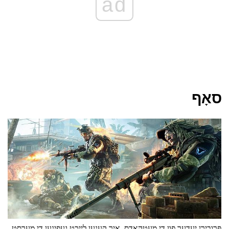
ad
סאָף
פּרובירן יעדער פון די מעטהאָדס, איר קענען לייכט געפינען די מערסט