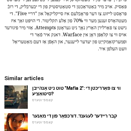
פּאַסיק. אויב מיר באַטראַכטן די סטאַטיסטיק פון די יבערבליק, די רובֿ
פּראָסט לייזונג צו דער פּראָבלעם איז סייקליקאַל און "דריי Five". די
מעטהאָדס זענען מער ווי 70% פון אַלע תקליטור. די הויפּט זאַך איז
נישט צו פאַרלירן האַרץ נאָך ניט געראָטן Attempts. אַזוי מיר פיגורעד
אויס ווי צו קלאַפּן דאָן אין Warface. דאנק איר פֿאַר די
ופמערקזאַמקייַט פון יעדער לייענער, און האָפֿן אַז דעם מאַטעריאַל
וועט העלפן איר.
Similar articles
טוט ניט אָנהייבן "Mafia 2": ווי צו פאַרריכטן די
סיטואַציע?
קאָמפּיוטערס
קבר ריידער לעגענד. דורכפאָר פון די מאַנער
קאָמפּיוטערס