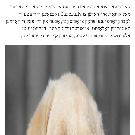
קאַרינג פֿאַר אַזאַ אַ הונט איז גרינג. עס איז נייטיק צו קאַם אַ פּאָר פון
מאל אַ וואָך. איר דאַרפֿן צו Carefully נאָכפאָלגן די דיעטע ווי
לאַבראַדאָרס זענען פּראָון צו אַביסאַטי, אָבער אין קיין פאַל די קאָרמען
האט צו זיין באַלאַנסט. אן אנדער וויכטיק פונט: די הינט זענען
אַלערדזשיק. דעם אָפּרוף קענען אָנמאַכן קיין פון די פּראָדוקטן.