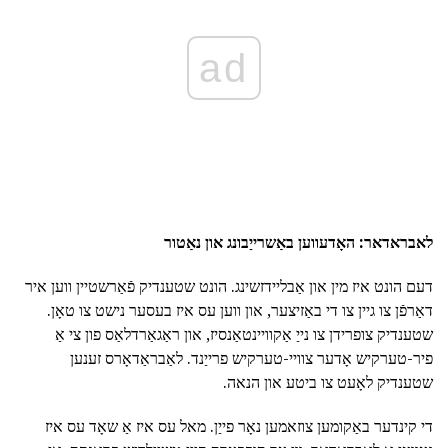
ad
לאבראדאר: האָדעווען באַשרייַבונג און נאַטור
דעם הונט איז מין און אַבליידזשינג. הונט שטענדיק פֿאַרשטיין ווען איר
דאַרפֿן צו גיין צו די באַזיצער, און ווען עס איז בעסער נישט צו טאָן.
שטענדיק צופרידן צו נייַ אַקוויינטאַנסיז, און ראַגאַרדלאַס פון צי אַ
פיר-טערקיש אָדער צוויי-טערקיש פרייַנד. לאַבראַדאָרס זענען
שטענדיק לאָעט צו ביטע און הנאה.
די קינדער באַקומען צוזאמען נאָר פייַן. מאל עס איז אַ שאָד עס איז