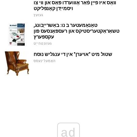
וואָס איז פייַן פֿאַר אָוווערדו פּאַס און ווי צו
ויסמייַדן קאָנפליקט
געזעץ
טאָנאָמעטער ב נו: באַשרייַבונג,
טשאַראַקטעריסטיקס און רעספּאָנסעס פון
עקספּערץ
געזונטהייַט
שטול מיט "אויערן" אין די ענגליש נוסח
האָמעלינעסס
ad