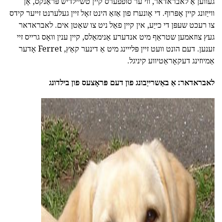
געווען אַ לאבראדאר, ווי ער סופפערס קיין טשיילדיש פּראַנקס, אָן
ווייַזונג קיין אָפּרוף. די אָונערז פון אַזאַ הינט זאָל זיין געלערנט זייער קידס
צו רעכט שעפּן די כייַע, אין קיין פאַל ניט צו שאַטן אים. לאבראדאר
געץ צוזאמען שטראַף מיט אנדערע אַנימאַלס, קיין ענין וואָס גרייס זיי
זענען. דעם הונט וועט זיין פּלייינג מיט אַ דינער קאַץ, Ferret אָדער
אַמיוזינג דעקאָראַטיווע קיניגל.
לאבראדאר: אַ באַשרייַבונג פון דעם פּראָצעס פון בילדונג