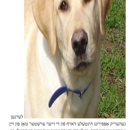
ad
לערנען
געהעריק אָפּפירונג הינטעלע דארף פֿון די זייער ערשטער טאָג פון זייַן