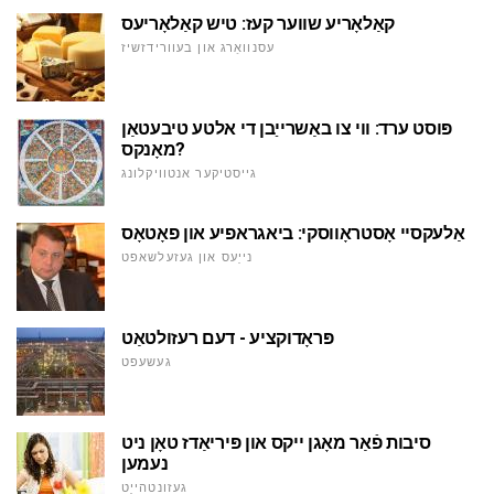
קאַלאָריע שווער קעז: טיש קאַלאָריעס
עסנוואַרג און בעוורידזשיז
פּוסט ערד: ווי צו באַשרייַבן די אלטע טיבעטאַן
מאָנקס?
גייסטיקער אנטוויקלונג
אַלעקסיי אָסטראָווסקי: ביאגראפיע און פאָטאָס
נייַעס און געזעלשאפט
פּראָדוקציע - דעם רעזולטאַט
געשעפט
סיבות פֿאַר מאָגן ייקס און פּיריאַדז טאָן ניט
נעמען
געזונטהייַט