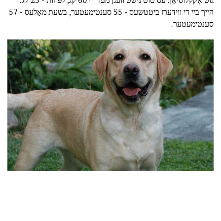
גוט אָקקלוסיאָן. עס טוט נישט וועגן מער ווי 60 קג, לפּחות - 25 קג.
הייך ביי די ווידערז ביטטשעס - 55 סענטימעטער, בשעת מאַלעס - 57
סענטימעטער.