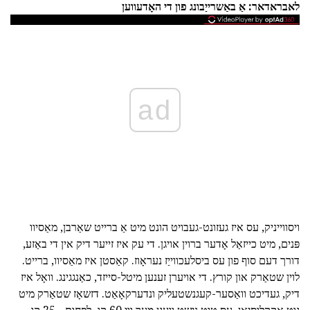
לאבראדאר: אַ באַשרייַבונג פון די האָדעווען
ad
ויסווייניק, עס איז געזונט-געבויט הונט מיט אַ ברייט שאַרבן, מאַסיוו
פּנים, מיט כייזאַל אָדער ברוין אויגן. די עק איז זייער דיק אין די באַזע,
דורך דעם סוף פון עס ביסלעכווייַז נעראָוז. קאַסטן איז מאַסיוו, ברייט.
לוין שטאַרק און קורץ. די אויערן זענען מיטל-סייזד, כאַנגגינג. וואָל איז
דיק, געדיכט וואַסער-קעגנשטעליק ונדערקאָאַט. דזשאָז שטאַרק מיט