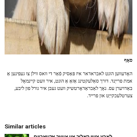
סאָף
האָדעווען הונט לאבראדאר איז פּאַסיק פֿאַר די וואס ווילן צו געפינען אַ
אמת פרייַנד. דורך סאַלעקטינג אַזאַ אַ הונט, איר וועט קיינמאָל
באַדויערן עס. נאָך לאַבראַדאָרטשיק וועט געבן איר גורל פון ליבע,
צערטלעכקייַט און פרייד.
Similar articles
לאַבע צוויי קאָליר אין אייער אַקוואַריום