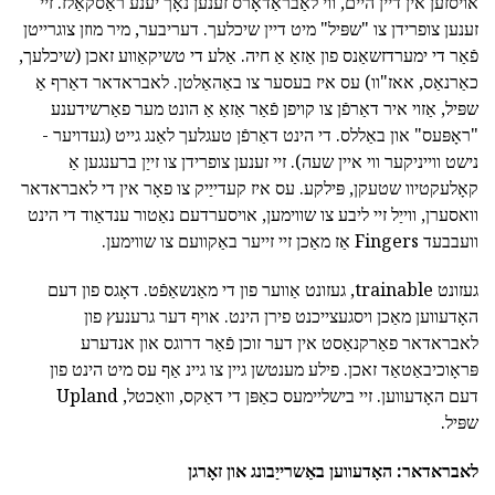
אויסזען אין דיין היים, ווי לאַבראַדאָרס זענען נאָך יענע ראַסקאַלז. זיי
זענען צופרידן צו "שפּיל" מיט דיין שיכלעך. דעריבער, מיר מוזן צוגרייטן
פֿאַר די ימערדזשאַנס פון אַזאַ אַ חיה. אַלע די טשיקאַווע זאכן (שיכלעך,
כאַרנאַס, אאז"וו) עס איז בעסער צו באַהאַלטן. לאבראדאר דאַרף אַ
שפּיל, אַזוי איר דאַרפֿן צו קויפן פֿאַר אַזאַ אַ הונט מער פאַרשידענע
"ראָפּעס" און באַללס. די הינט דאַרפֿן טעגלעך לאַנג גייט (געדויער -
נישט ווייניקער ווי איין שעה). זיי זענען צופרידן צו זייַן ברענגען אַ
קאָלעקטיוו שטעקן, פּילקע. עס איז קעדייַיק צו פאָר אין די לאבראדאר
וואסערן, ווייַל זיי ליבע צו שווימען, אויסערדעם נאַטור ענדאַוד די הינט
וועבבעד Fingers אַז מאַכן זיי זייער באַקוועם צו שווימען.
געזונט trainable, געזונט אַווער פון די מאַנשאַפֿט. דאָגס פון דעם
האָדעווען מאַכן ויסגעצייכנט פירן הינט. אויף דער גרענעץ פון
לאבראדאר פאַרקנאַסט אין דער זוכן פֿאַר דרוגס און אנדערע
פּראָוכיבאַטאַד זאכן. פילע מענטשן גיין צו גיינ אַף עס מיט הינט פון
דעם האָדעווען. זיי בישליימעס כאַפּן די דאַקס, וואַכטל, Upland
שפּיל.
לאבראדאר: האָדעווען באַשרייַבונג און זאָרגן