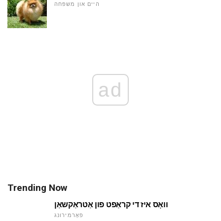
היים און משפּחה
ad
Trending Now
וואָס איז די קראַפט פון אַטראַקשאַן
פאָרמירונג