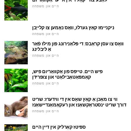
היים און משפּחה
ניקניימז קאַץ גערלז, וואָס נאָמען צו קלייַבן
היים און משפּחה
וואָס צו עסן קראַבס: די פּלאַנירונג פון מילז פֿאַר
אַ ליבלינג
היים און משפּחה
פיש היים. טייפּס פון אַקוואַריום פיש,
קאַמפּאַטאַבילאַטי און צופרידן
היים און משפּחה
ווי צו מאַכן אַ קאַץ שאָס אין די ווידערז: שריט
דורך שריט ינסטראַקשאַנז און רעקאַמאַנדיישאַנז
היים און משפּחה
ספּיטז קאַרליק אין דיין היים