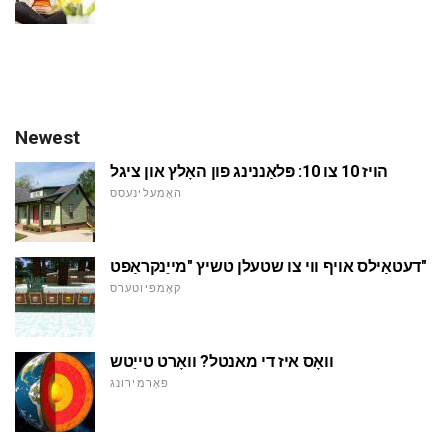
Newest
הויז 10 צו 10: פּלאַננינג פון האָלץ און ציגל
האָמעלינעסס
דעטאַילס אויף ווי צו שטעלן טשיץ "מייַנקראַפט"
קאָמפּיוטערס
וואָס איז די מאנטל? וואָרט טייַטש
פאָרמירונג