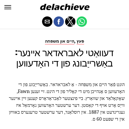
,
פּעץ
היים און משפּחה
דעוואַטי לאבראדאר איינער:
באַשרייַבונג פון די האָדעווען
הונט פֿאַר היים און משפּחה - אַ לאבראדאר. באַשרייַבונג פון די
האָדעווען ס אָנהייבן מיט די קאָליר פון די הינט. זיי זענען Fawn,
שאָקאָלאַד און שוואַרץ. ביי פינצטער לאַבראַדאָרס קענען זיין איינער
ווייַס אָרט אויף די קאַסטן. דער ערשטער האָדעווען נאָרמאַל איז
געגרינדעט אין 1887. אין רוסלאַנד, דער ערשטער טרעגערס באוויזן
אין די שפּעט 60 ס.