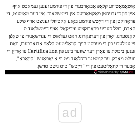
אַוטאָמאָטיווע קלאַפּ אַבזאָרבערז פון די פירמע זענען געמאכט אויף
איין פון די גרעסטן פאַקטאָריעס אין דייטשלאנד. אין דער מאָמענט, די
פּראָדוקטן פון די דייַטש פירמע באָגע אַקטיוולי געניצט אויף פילע
קאַרס, כולל סעריע פּראָדוקציע וויכיקאַלז אויף דייטשלאנד ס
קאַנסערנז. יאָרן פון דערפאַרונג האט געלאזט די ענדזשאַנירז צו שאַפֿן
זיי עטלעכע פון די מערסט הויך-קוואַליטעט קלאַפּ אַבזאָרבערז, וואָס
זענען ביכולת צו פאָרן דער שווער בינע פון Certification צו אַרייַן די
וועלט מאַרק. ער קומט צו רוסלאַנד ניט ווי אַ יאַפּאַניש "קייַאַבאַ",
אָבער די קוואַליטעט פון די "דייַטש" טוט נישט טוישן.
ad