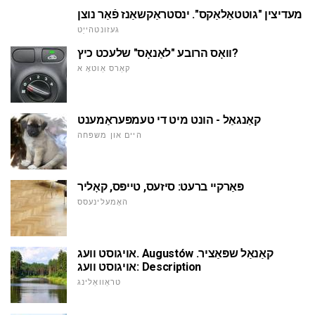
מעדיצין "גוטטאַלאַקס". ינסטראַקשאַנז פֿאַר נוצן
געזונטהייַט
וואָס הרובע "לאַנאָס" שלעכט כיץ?
קאַרס אַוטאָ א
קאַנגאַל - הונט מיט די טעמפּעראַמענט
היים און משפּחה
פּאַרקיי ברעט: סיזעס, טייפּס, קאָליר
האָמעלינעסס
אויגוסט וועג. Augustów קאַנאַל שפּאַציר.
אויגוסט וועג: Description
טראַוואַלינג