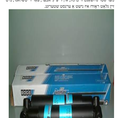
זייַן גלאַט ראָודז איז נישט אַ ערנסט שטערונג.