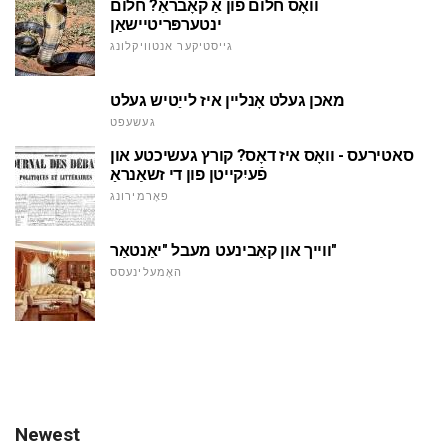
וואָס חלום פון אַ קאָבראַ? חלום
ינטערפּריטיישאַן
גייסטיקער אנטוויקלונג
מאכן געלט אָנליין איז לייַטיש געלט
געשעפט
סאטירעס - וואָס איז דאָס? קורץ געשיכטע און
פֿעיִקייטן פון די זשאַנראַ
פאָרמירונג
ווייך און קאַבינעט מעבל "יאַנטאַר"
האָמעלינעסס
Newest