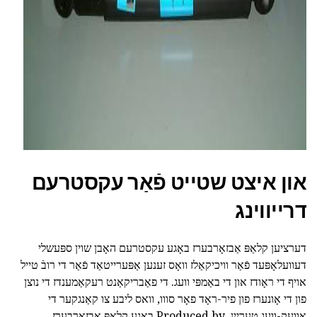
ad
און איצט שטייט פֿאַר עקסטרעם
דרייווינג
דערציען קלאַפּ אַבזאָרבערז באָגע עקסטרעם האָבן שוין ספּעשלי
דעוועלאָפּעד פֿאַר וויכיקאַלז וואָס זענען אַפּערייטאַד פֿאַר די רובֿ טייל
אויף די ראָודז און די באַמפּי וועג. די פאַבריקאַנט רעקאַמענדז די נוצן
פון די אָונערז פון פיר-ראָד פאָר סווו, וואס ליבע צו קאַנגקער די
אַוועק-וועג טעריין. Produced by באָגע קלאַפּ אַבזאָרבערז