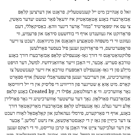
זאל ס אָנהייבן מיט ייל קעגנשטעליק. פראָנט און דערציען קלאַפּ
אַבזאָרבערז באָגע אָטאַמאַטיק איז ידעאַל פֿאַר כמעט יעדער מאַשין,
צי עס איז ימפּאָרטיד "במוו" אָדער דינער ווהאַ. באַסיקאַללי, דעם
פּראָדוקט איז געווענדט אויף די בודזשעט סידאַנז און פּרעמיע, ווי
געזונט ווי די משפּחה סטאַנציע וואַגאָנס און מיניוואַנס. רעכט צו זייער
פּראָפּערטיעס, די פּראָדוקטן זענען פיל בעסער פאַרלעשן
פלוקטואַטיאָנס ווי דורך גאַז-אָנגעפילט קלאַפּ אַבזאָרבערז דורך באָגע
טורבאָ סעריע. אָבער, זיי האָבן זייער אַדוואַנידזשיז. למשל, דער הויפּט
מייַלע פון די גאַז-אָנגעפילט דאַמפּערז טורבאָ איז זייער קעגנשטעל צו
אָוווערכיטינג, און דעריבער זענען פּרעפעראַבלי שטעלן אויף ספּאָרט
קאַרס. מיט אַזאַ אַ שטייגער פון דרייווינג די פליסיק אין די ייל דיווייסאַז
נאָר אָוווערכיט. ווי אַ רעזולטאַט, אַפֿילו די, Created by באָגע קלאַפּ
אַבזאָרבערז פאַרלאָזן. נאָך דער ערשטער אָוווערכיטינג זיי גאָר פאַרלירן
אַלע זייער געלט. גאַז אָנגעפילט קלאַפּ אַבזאָרבערז מאַרקאַטאַד דורך
באָגע, אויף די פאַרקערט, פירמלי געהאלטן און קאָלאָסאַל לאָודז רעכט
צו דער בייַזייַן פון גאַז ין די קאַנסטראַקשאַן, איז נישט "מליען." אָבער
אין דער זעלביקער צייַט איר האָבן צו קרבן טרייסט, ווי די ראַקס זענען
מער סטרינדזשאַנט ווי בוימל, אין די פּיץ. אבער, פֿאַר דייטשלאנד, מיט