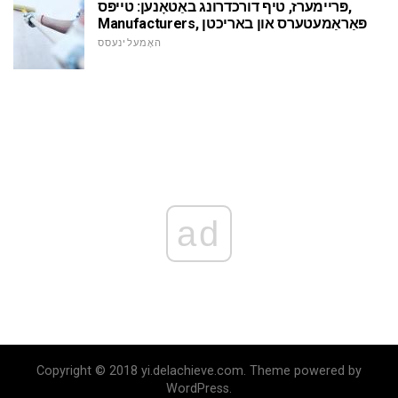
פּריימערז, טיף דורכדרונג באַטאָנען: טייפּס,
Manufacturers, פּאַראַמעטערס און באריכטן
האָמעלינעסס
ad
Copyright © 2018 yi.delachieve.com. Theme powered by
WordPress.