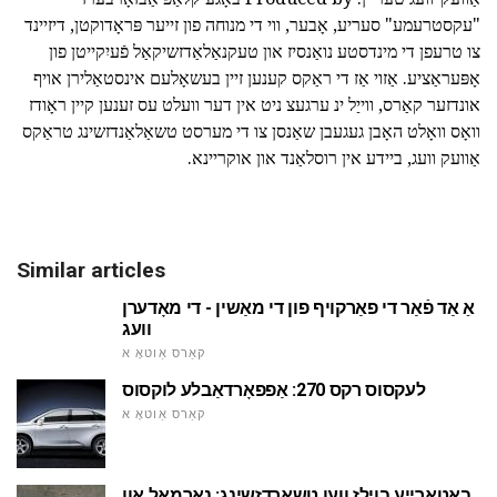
"עקסטרעמע" סעריע, אָבער, ווי די מנוחה פון זייער פּראָדוקטן, דיזיינד
צו טרעפן די מינדסטע נואַנסיז און טעקנאַלאַדזשיקאַל פֿעיִקייטן פון
אָפּעראַציע. אַזוי אַז די ראַקס קענען זיין בעשאָלעם אינסטאַלירן אויף
אונדזער קאַרס, ווייַל ינ ערגעצ ניט אין דער וועלט עס זענען קיין ראָודז
וואָס וואָלט האָבן געגעבן שאַנסן צו די מערסט טשאַלאַנדזשינג טראַקס
אַוועק וועג, ביידע אין רוסלאַנד און אוקריינא.
Similar articles
אַ אַד פֿאַר די פאַרקויף פון די מאַשין - די מאָדערן
וועג
קאַרס אַוטאָ א
לעקסוס רקס 270: אַפפאָרדאַבלע לוקסוס
קאַרס אַוטאָ א
באַטאַרייע בוילז ווען טשאַרדזשינג: נאָרמאַל און