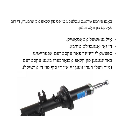
באָגע פירמע טראגט עטלעכע טייפּס פון קלאַפּ אַבזאָרבערז, די רובֿ
פאָלקס פון וואָס זענען:
אָיל געשטעל אָטאַמאַטיק.
די גאַז-אָנגעפילט טורבאָ.
ספּעשאַלי דיזיינד פֿאַר עקסטרעם אַפּערייטינג
באדינגונגען פון קלאַפּ אַבזאָרבערז באָגע עקסטרעם
(מיר וועלן רעדן וועגן זיי אין די סוף פון די אַרטיקל).