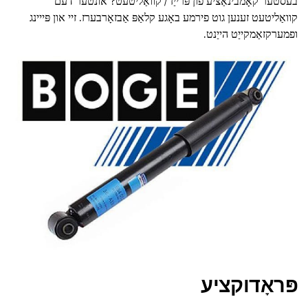
בעסטער קאָמבינאַציע פון פּרייַז / קוואַליטעט? אונטער דעם
קוואַליטעט זענען גוט פירמע באָגע קלאַפּ אַבזאָרבערז. זיי און פּייינג
ופמערקזאַמקייַט הייַנט.
פּראָדוקציע