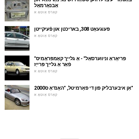
אַבנאָרמאַל
קאַרס אַוטאָ א
פּעוגעאָט 308, באריכטן און פֿעיִקייטן
קאַרס אַוטאָ א
"פּריאָראַ וניווערסאַל" - אַ גלייַך קאָמפּראָמיס
פֿאַר אַ גלייַך פּרייַז
קאַרס אַוטאָ א
אַן איבערבליק פון די פאָרמיטל, "האָנדאַ ס2000"
קאַרס אַוטאָ א