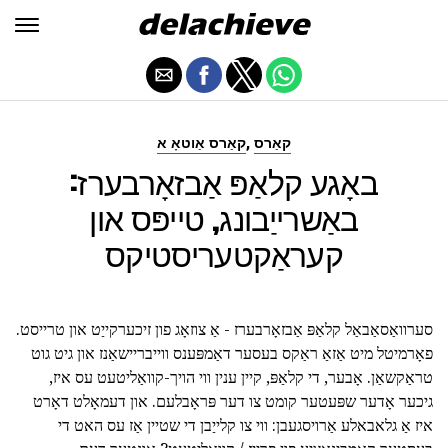
,
קאַרס
קאַרס אַוטאָ א
באָגע קלאַפּ אַבזאָרבערז:
באַשרייַבונג, טייפּס און
קעראַקטעריסטיקס
סערוואַסאַבאַל קלאַפּ אַבזאָרבערז - אַ צוזאָג פון זיכערקייַט און טרייסט.
פאָרמיטל מיט אַזאַ ראַקס בעסער דאַמפּענס ווייבריישאַנז און גיט גוט
טראַקשאַן. אָבער, די קלאַפּ, קיין ענין ווי הויך-קוואַליטעט עס איז,
גיכער אָדער שפּעטער קומט צו דער פּראָבלעם. און דעמאָלט דאָרט
איז אַ גלאבאלע אַרויסגעבן: ווי צו קלייַבן די שטיין אַז עס האט די