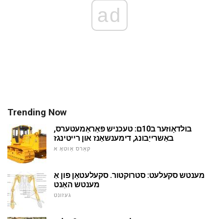
ad
Trending Now
בולדאָוזער ב10ם: טעכניש פּאַראַמעטערס,
באַשרייַבונג, דימענשאַנז און רייטינגז
קאַרס אַוטאָ א
מענטש סקעלעט: סטרוקטור. סקעלעטאָן פון אַ
מענטש האַנט
געזונט