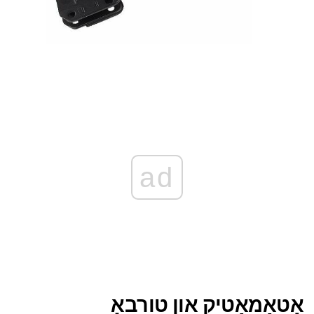
ad
אָטאַמאַטיק און טורבאָ