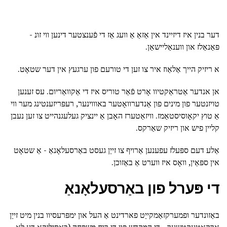
דער בנין איז דיזיינד אין אַזאַ אַ וועג אַז די פֿענצטער דינען ווי זונ -
פּאַנאַלז און ווענאַליישאַן.
א ריזיק הייך אַלאַוז איר צו זען די טורעם פון ערגעץ אין דער שטאָט.
אן אנדער אַטראַקטיוו אָרט פֿאַר טוריס איז די אַקוואַריום. עס זענען
טויזנטער פון מינים פון אַנדערוואָטער באוווינער, רעפּריזענטינג מער ווי
אַ טוץ יקאָוסיסטאַמז. וויזאַטערז האָבן אַ יינציק געלעגנהייט צו זען נעבן
קליין פיש און ריזיק שאַרקס.
אַלע דעם ספּעלז עפענען אַרויף צו זייַן געסט באַרסעלאָנאַ - אַ שטאָט
אין ספּאַין, וואָס איז ווערט אַ באַזוכן.
די פּערל פון באַרסעלאָנאַ
באַזונדער ופמערקזאַמקייַט פארדינט אַ העל און ימפּרעסיוו בנין מיט זייַן
אַרקאַטעקטשער - די המקדש פון די רוח משפּחה (באַסיליקאַ דע לאַ