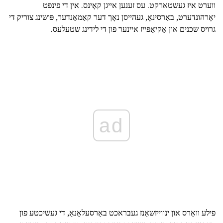
ווערט איז געשטארקט. עס זענען אייגן קאָינס. אין די פינפט
יאָרהונדערט, באַרסינאָ, געהייסן נאָך דער קאַמאַנדער, פּושינג צוריק די
גרויס שכנים און אַקיאַפּייז איינער פון די לידינג שטעלעס.
ad
פילע וואַרס און ינווייזשאַנז געבראכט באַרסעלאָנאַ, די געשיכטע פון