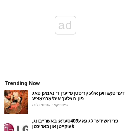
ad
Trending Now
דער טאָג ווען אַלע קריסטן פייַערן די נאָמען טאָג
פון: נוצלעך אינפֿאָרמאַציע
גייסטיקער אנטוויקלונג
פרידזשידער לג גאַ ע409סעראַ: באַשרייַבונג,
פֿעיִקייטן און באריכטן