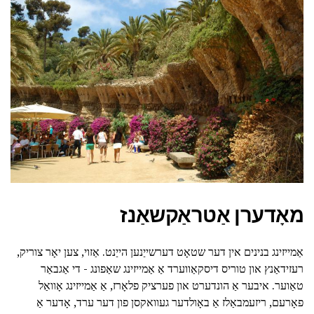
מאָדערן אַטראַקשאַנז
אַמייזינג בנינים אין דער שטאָט דערשייַנען הייַנט. אַזוי, צען יאָר צוריק,
רעזידאַנץ און טוריס דיסקאַווערד אַ אַמייזינג שאַפונג - די אַגבאַר
טאַוער. איבער אַ הונדערט און פערציק פלאָרז, אַ אַמייזינג אָוואַל
פאָרעם, ריזעמבאַלז אַ באָולדער געוואקסן פון דער ערד, אָדער אַ