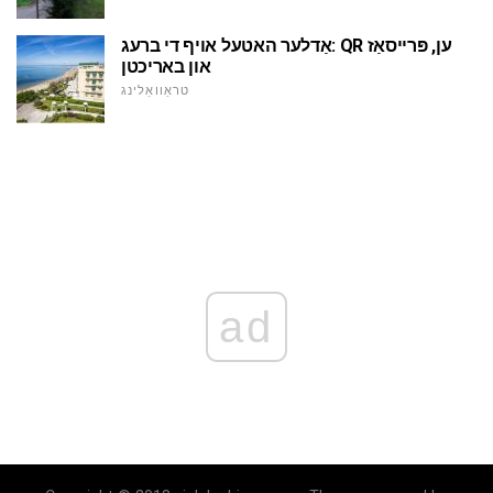
אַדלער האטעל אויף די ברעג: QR ען, פּרייסאַז
און באריכטן
טראַוואַלינג
ad