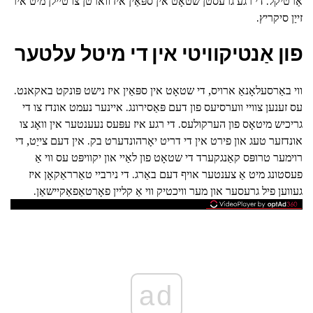
אַרטיקל. די רגע גרעסטן שטאָט אין ספּאַין איז ווארטן צו טיילן מיט איר
זייַן סיקריץ.
פון אַנטיקוויטי אין די מיטל עלטער
ווי באַרסעלאָנאַ ארויס, די שטאָט אין ספּאַין איז נישט פּונקט באקאנט.
עס זענען צוויי ווערסיעס פון דעם פּאַסירונג. איינער נעמט אונדז צו די
גריכיש מיטאָס פון הערקולעס. די רגע איז עפּעס נעענטער אין וואָג צו
אונדזער טעג און פירט אין די דריט יאָרהונדערט בק. אין דעם צייַט, די
רוימער טרופּס קאַנגקערד די שטאָט פון לאַיי און יקוויפּט עס ווי אַ
פעסטונג מיט אַ צענטער אויף דעם באַרג. די נירביי טאַרראַקאָן איז
געווען פיל גרעסער און מער וויכטיק ווי אַ קליין פאָרטאַפאַקיישאַן.
ad