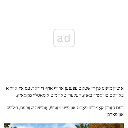
ad
א שיין מיינונג פון די שטאָט עפענען אַרויף אויף די דאַך. עס איז אויך אַ
באַוווסט טוויסטיד באַנק, דעקערייטאַד מיט אַ מאָטליי מאָסאַיק.
דעם פּאַרק קאַמביינז פאַקט און פייע מאַגיש, אַמייזינג שאַפּעס, ריליפס
און פארבן.