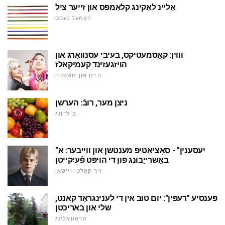
אַליינ לאַקינג קלאַמפּס און זייער ציל
האָמעלינעסס
וווין: קאָסמעטיקס, בעיבי עסנוואַרג און
הויזגעזינד קעמיקאַלז
היים און משפּחה
ניצן מער, רובֿ: הערשן
בילדונג:
"יעסענין" - סאָציאָטיפּ מענטשן און ווייבער: אַ
באַשרייַבונג פון די הויפּט פֿעיִקייטן
זיך-קאַלטיוויישאַן
פּענסיע "רעפּין": יום טוּב אין די לענינגראַד קאנט,
שלי און באריכטן
טראַוואַלינג