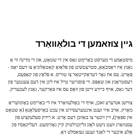
גיין צוזאמען די בולאַוואַרד
מיסטאָמע די מערסט באַרימט גאַס אין די שטאָט, און די מדינה ווי אַ
גאַנץ איז ראַמבאַאַ, סטרעטשינג פון פּלאַזאַ קאַטאַלוניאַ צו דעם יאַמ -
פּאָרט. עס איז גאָר דעדאַקייטאַד צו טוריס. א פּלאַץ פון קאַפעס,
רעסטראַנץ און שאַפּס. די פוסגייער טייל איז ליגן אין דעם צענטער פון
דער גאַס, אויף ביידע זייטן פון וואָס עס איז פאַרקער, גאַנץ לעבעדיק.
צווישן אנדערע זאכן, אויף די באָולעוואַרד איז די באַרימט באָקוועריאַ
מאַרק. אויב איר זענט אינטערעסירט אין עכט באַרסעלאָנאַ (אַ שטאָט
אין ספּאַין), זיין זיכער צו באַזוכן דעם אָרט. א ריזיק סעלעקציע פון
עסנוואַרג וועט נישט לאָזן גלייַכגילטיק קיין גאָורמעט. דעליקאַסיז פון
אַלע איבער די לאַנד זענען געזאמלט דאָ.