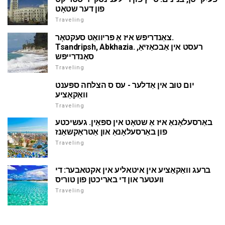
פון דער שטאָט
Traveling
צאַנדריפּש איז אַ פּריוואַט סעקטאָר.
Tsandripsh, Abkhazia. רעסט אין אַבכאַזיאַ,
סאַנדרייפּש
Traveling
יום טוּב אין אַדלער - עס ס הצלחה ספּענט
וואַקאַציע
Traveling
באַרסעלאָנאַ איז אַ שטאָט אין ספּאַין. געשיכטע
פון באַרסעלאָנאַ און אַטראַקשאַנז
Traveling
ברעג וואַקאַציע אין איטאליע אין אקטאבער: די
וועטער און די באריכטן פון טוריס
Traveling