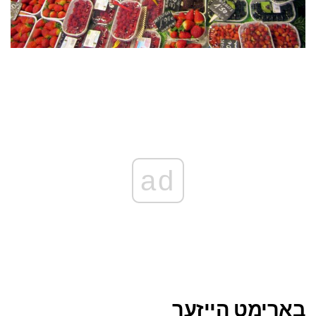
ad
באַרימט הייזער