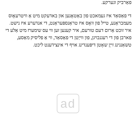
פאַרביק וגערקע.
די פאַסאַד איז געמאכט פון באַטאָנען און באדעקט מיט אַ וויטרעאָוס
מעמבראַנע, טייל פון וואָס איז טראַנספּעראַנט, די אנדערע איז נישט.
איר זוכט אַרום דעם טורעם, איר קענען זען ווי עס שימערז מיט אַלע די
פארבן פון די רעגנבויגן, פון ווייַטן די פאַסאַד, ווי אַ פליסיק מאַסע,
טשאַנגינג זייַן שאָטן דיפּענדינג אויף די אינצידענט ליכט.
ad