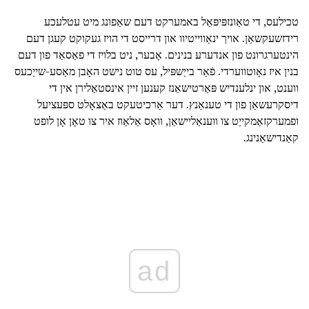
טכילעס, די טאַונזפּיפּאַל באמערקט דעם שאַפונג מיט עטלעכע
רידזשעקשאַן. אויך ינאַווייטיוו און דרייסט די הויז געקוקט קעגן דעם
הינטערגרונט פון אנדערע בנינים. אָבער, ניט בלויז די פאַסאַד פון דעם
בנין איז נאָוטווערדי. פֿאַר בייַשפּיל, עס טוט נישט האָבן מאַסע-שייַכעס
ווענט, און ינלענדיש פּאַרטישאַנז קענען זיין אינסטאַלירן אין די
דיסקרעשאַן פון די טענאַנץ. דער אַרכיטעקט באַצאָלט ספּעציעל
ופמערקזאַמקייַט צו ווענאַליישאַן, וואָס אַלאַוז איר צו טאָן אָן לופט
קאַנדישאַנינג.
ad