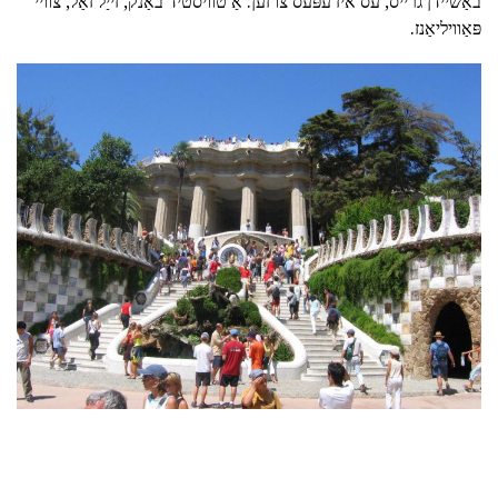
באַשיידן גרייס, עס איז עפּעס צו זען: אַ טוויסטיד באַנק, זייַל זאַל, צוויי
פּאַוויליאַנז.