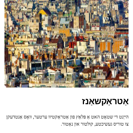
ad
אַטראַקשאַנז
הייַנט די שטאָט האט אַ פּלאַץ פון אַטראַקטיוו ערטער, וואָס אַנטדעקן
צו טוריס געשיכטע, קולטור און נאַטור.