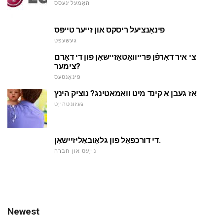
האָמעלינעסס
פינאַנציעל ריסקס און זייער טייפּס
געשעפט
צי איר דאַרפֿן פּרייוואַטאַזיישאַן פון די דאָרם
צימער?
פינאַנסעס
אַז געבן אַ קינד מיט וואַמאַטינג? נוציק הינץ
געזונטהייַט
די דורכפאַל פון גלאָובאַליזיישאַן.
נייַעס און חברה
Newest