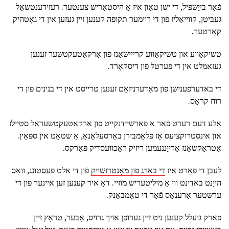
פֿאַר בייַשפּיל, די ישן טאַון איז אַ היסטאָריש צענטער. רעזידענטשאַל
געביטן, קווייאַליז פון די רוימער תקופה קענען זיין געזען אין די גאָטהיק
קאָרטער.
טשיקאַווע און טשיקאַווע קרייישאַנז פון אַרקאַטעקטשער זענען
געזאמלט אין די פערטל פון דיסקאָרד.
די באדערפענישן פון מאַדערניזאַם זענען טרייסט אין די בנינים פון די
רוח קראָס.
אַלע דעם רעדט פֿאַר אַ פאַרשיידנקייַט פון אַרקאַטעקטשעראַל סטיילז
און אינסטרוקציעס אַז פּלאָמבירן באַרסעלאָנאַ, אַ שטאָט אין ספּאַין.
אַטראַקשאַנז אַרייַננעמען ריזיק ראַכוועסדיק פּאַרקס.
לעבן די פּאָרט איז
די באַרג פון מאָנטדזשויק
פֿון די אַלט פעסטונג, וואָס
הייַנט באדינט ווי אַ מיליטעריש מוזיי. דאָ איר קענען זען איינער פון די
ערשטער אַרענאַס פֿאַר די טאָמבאַנק.
פּאַרק גועלל קענען ניט זיין גערופן אויך גרויס, אָבער, טראָץ זייַן