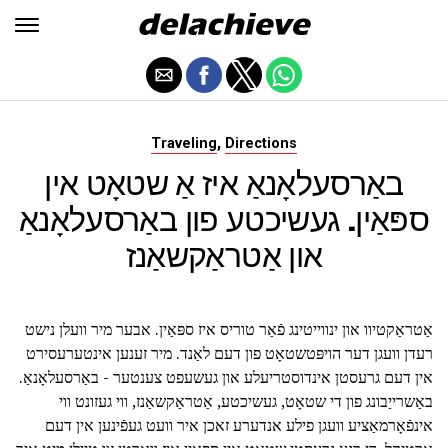
,
Traveling
Directions
באַרסעלאָנאַ איז אַ שטאָט אין
ספּאַין. געשיכטע פון באַרסעלאָנאַ
און אַטראַקשאַנז
אַטראַקטיוו און ינווייטינג פֿאַר טוריס איז ספּאַין. אבער מיר וועלן נישט
רעדן וועגן דער הויפּטשטאָט פון דעם לאַנד. מיר זענען אינטערעסירט
אין דעם גרעסטן אינדוסטריעלע און געשעפט צענטער - באַרסעלאָנאַ.
באַשרייַבונג פון די שטאָט, געשיכטע, אַטראַקשאַנז, ווי געזונט ווי
אינפֿאָרמאַציע וועגן פילע אנדערע זאכן איר וועט געפֿינען אין דעם