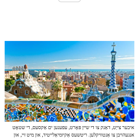
איבער צייַט, דאַנק צו די שיין פּאָרט, עפענען ים אַקסעס, די שטאָט
אנגעהויבן צו אַנטוויקלען. ריטשעס אַקיומיאַלייטיד, און מיט זיי, און