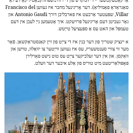
סאַגראַדאַ פאַמיליאַ). דער אָריגינעל מחבר איז געווען Francisco del
Villar, שפּעטער אַרבעט איז פארבליבן דורך Antonio Gaudi און
גאָר געביטן דעם אָריגינעל פּרויעקט. איך אָטעמען נייַ לעבן אין דעם
טעמפּל און האט עס אַ ספּעציעל טייַטש.
א יינציק שטריך פון דער בנין איז די צייַט פון זייַן קאַנסטראַקשאַן. פֿאַר
מער ווי צוויי סענטשעריז, עס איז געווען ווייַטער צו יוואַלוו, טוישן און
וואַקסן. און אין דער זעלביקער צייַט עס טוט נישט פאַרלירן
פּאָפּולאַריטעט מיט טוריס פון אַלע איבער דער וועלט.