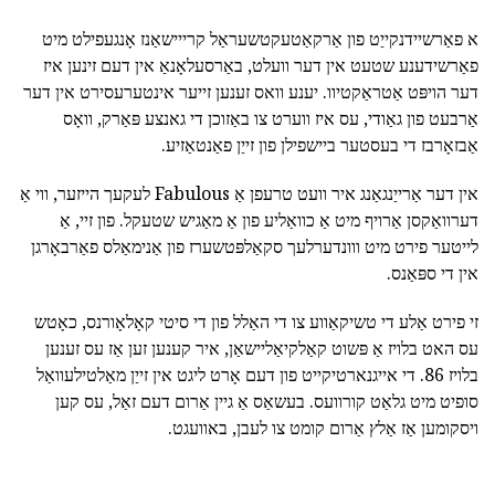
א פאַרשיידנקייַט פון אַרקאַטעקטשעראַל קרייישאַנז אָנגעפילט מיט
פאַרשידענע שטעט אין דער וועלט, באַרסעלאָנאַ אין דעם זינען איז
דער הויפּט אַטראַקטיוו. יענע וואס זענען זייער אינטערעסירט אין דער
אַרבעט פון גאַודי, עס איז ווערט צו באַזוכן די גאנצע פּאַרק, וואָס
אַבזאָרבז די בעסטער ביישפילן פון זייַן פאַנטאַזיע.
אין דער אַרייַנגאַנג איר וועט טרעפן אַ Fabulous לעקעך הייזער, ווי אַ
דערוואַקסן אַרויף מיט אַ כוואַליע פון אַ מאַגיש שטעקל. פון זיי, אַ
לייטער פירט מיט ווונדערלעך סקאַלפּטשערז פון אַנימאַלס פאַרבאָרגן
אין די ספּאַנס.
זי פירט אַלע די טשיקאַווע צו די האַלל פון די סיטי קאָלאָורנס, כאָטש
עס האט בלויז אַ פּשוט קאַלקיאַליישאַן, איר קענען זען אַז עס זענען
בלויז 86. די אייגנארטיקייט פון דעם אָרט ליגט אין זייַן מאַלטילעוואַל
סופיט מיט גלאַט קורוועס. בעשאַס אַ גיין אַרום דעם זאַל, עס קען
ויסקומען אַז אַלץ אַרום קומט צו לעבן, באוועגט.