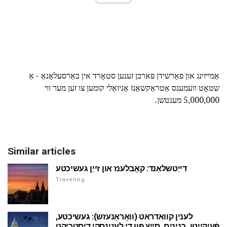
אַמייזינג און פאַרשידן פארבן זענען סטאָרד אין באַרסעלאָנאַ - אַ
שטאָט וועמענס אַטראַקשאַנז אַניואַלי קומען צו זען מער ווי
5,000,000 מענטשן.
Similar articles
דייַטשלאַנד: קאָבלענז און זייַן געשיכטע
Traveling
לענין קוואדראט (וואָראָנעזש): געשיכטע,
פֿעיִקייטן, בנינים. סייץ פון די לענינסקי דיסטריקט