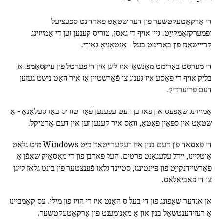
די אַרקאַטעקטשער פון דער שטאָט פארדינט ספּעציעל
ופמערקזאַמקייַט. גיין אויף די גאסן, טוריס קענען זען די אַמייזינג
קרייישאַנז פון באַרימט בעל - אַנטאָניאָ גאַודי.
די מערסט באַרימט מאַנשאַן איז ליגן אין די פערטל פון עיקסאַמפּ. א
בליק אויף די פאַסע איז גענוג צו פֿאַרשטיין אַז איר האָט נישט געזען
דעם פריערדיק.
אַמייזינג שאַפּעס און פארבן וועט עפענען פֿאַר טוריס באַרסעלאָנאַ - אַ
שטאָט אין ספּאַין פאָטאָ, וואָס איר קענען זען אין דעם אַרטיקל.
די פאַסאַד פון דעם בנין איז דעקערייטאַד מיט Windows מיט גלאַט
אַוטליינז, יידל עלעגאַנט פרטים. העל פארבן פון די מאָסאַיק שאַפֿן אַ
פאַרשיידנקייַט פון פּיינטינגז, סטיינד גלאז פֿענצטער פון בונט גלאז לייגן
צו די פאַביאַלאַס.
אן אנדער שאַפונג פון די בעל ס האַנט איז די הויז פון מילי. עס קאַמביינז
אַ רעזידענטשאַל בנין און אַ מאָנומענט פון אַרקאַטעקטשער.