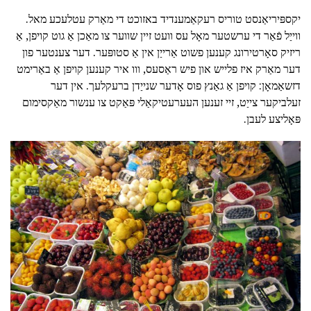
יקספּיריאַנסט טוריס רעקאַמענדיד באזוכט די מאַרק עטלעכע מאל.
ווייַל פֿאַר די ערשטער מאָל עס וועט זיין שווער צו מאַכן אַ גוט קויפן, אַ
ריזיק סאָרטירונג קענען פשוט אַרייַן אין אַ סטופּער. דער צענטער פון
דער מאַרק איז פלייש און פיש ראַסעס, ווו איר קענען קויפן אַ באַרימט
דזשאַמאָן: קויפן אַ גאַנץ פוס אָדער שנייַדן ברעקלעך. אין דער
זעלביקער צייַט, זיי זענען העערעטיקאַלי פּאַקט צו ענשור מאַקסימום
פּאָליצע לעבן.