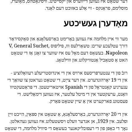
דער שטאָט איז געווען דייווערס און יקסייטינג. וויסיגאָטהס, מאָוערז,
מוסלימס, פראַנקס - זיי אַלע באזוכט דעם לאַנד.
מאָדערן געשיכטע
מער ווי איין מלחמה איז געווען באַרימט באַרסעלאָנאַ און סאַקסידאַד
דורך עטלעכע שרים: טשאַרלעס ווו, פיליפוס V, General Suchet,
Napoleon. בעשאַס דעם מאָל עס איז שווער צו זאָגן אַז די שטאָט
האט אַ סטאַביל אַנטוויקלונג און וווילטאָג.
רובֿ פון די ענטערפּריסעס ארויס אין די אינדוסטריעלע רעוואָלוציע -
אין די 19 יאָרהונדערט. אין דער צייַט, די שטאָט געראטן צו שוואַך די
ענערגיע קאָנטראָל פון די Spanish אויטאריטעטן. די פּראַטעקטיוו
וואַנט, ערעקטעד אין די מיטל עלטער, איז געווען דימאַלישט. די
פעסטונג פארקערט אין אַ שיין שטאָט פּאַרק.
אין די 20 יאָרהונדערט, באַרסעלאָנאַ, אַ שטאָט אין ספּאַין, הייבט זייַן
ופלעב. אין 1929, אן אנדער וועלט ויסשטעלונג איז געווען געהאלטן.
נאָך די כאַפּן פון די רעפובליקאנער בעשאַס די סיוויל מלחמה, די שטאָט