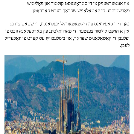
איז אונטערטעניק צו די סטראָנגעסט קולטור און פּאָליטיש
פאַרשטיקונג. די קאַטאַלאַניש שפּראַך ווערט פאַרבאָטן.
נאָך די דיסאַפּיראַנס פון דיקטאַטאָריאַל ינפלואַנסיז, די שטאָט טורנס
אין אַ הויפּט קולטור צענטער. די פאַרוואַלטונג פון באַרסעלאָנאַ זוכט צו
ופלעבן די קאַטאַלאַניש שפּראַך, און ביסלעכווייַז עס קערט צו וואָכעדיק
לעבן.