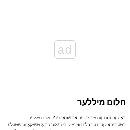
ad
חלום מיללער
וואָס אַ חלום אַז מיין מוטער איז שוואַנגער? חלום מיללער
ינטערפּראַטאַד דער חלום ווי גייט: די זעאונג פון אַ טשיקאַווע שטעלע