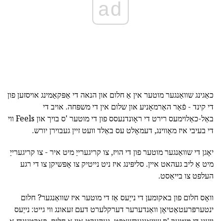
ad
כאַגינג שוואַנגער מוטער אין אַ חלום און הנאה די אַפּקאַמינג אויסזען פון
די קינד - פֿאַר האַרמאָניע און שלום אין די משפּחה. אויב די
באַל-כאַלוימעס רירט די ראָונדנעסס פון די מוטער 'ס בויך און Feels ווי
די בעיבי איז מאָווינג, דעמאָלט עס באַלד וועט זיין געבוירן יורש.
יאָגן די שוואַנגער מוטער פון די הויז, צו קריגערייַ מיט איר - צו קריגערייַ
מיט אַ ליב געהאט איין. סליפּינג איז ניט נייטיק צו אָפּשיקן צו די רגע
העלפט צו בייאַסט.
וואָס חלום פון באקומען די נייַעס אַז די מוטער איז שוואַנגער? חלום
ינטערפּרעטאַטיאָן וואַנדערער דערקלערט דעם זעאונג ווי גייט: נייַעס