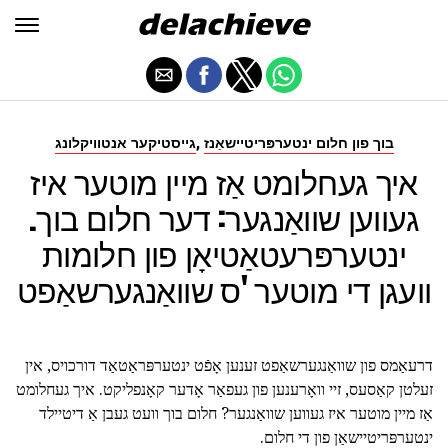
,
בוך פון חלום ינטערפּריטיישאַנז
גייסטיקער אנטוויקלונג
איך געחלומט אַז מיין מוטער איז
געווען שוואַנגער: דער חלום בוך.
ינטערפּרעטאַטיאָן פון חלומות
וועגן די מוטער 'ס שוואַנגערשאַפט
דרעאַמס פון שוואַנגערשאַפט זענען אָפֿט ינטערפּראַטאַד דורכויס, אין
זעלטן קאַסעס, זיי וואָרענען פון געפאַר אָדער קאָנפליקט. איך געחלומט
אַז מיין מוטער איז געווען שוואַנגער? חלום בוך וועט געבן אַ דיטיילד
ינטערפּריטיישאַן פון די חלום.