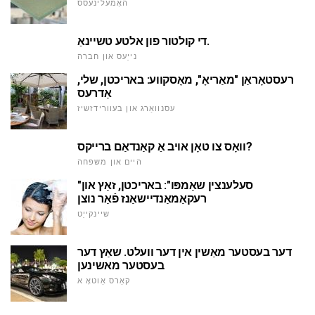
האָמעלינעסס
די קולטור פון אלטע טשיינאַ.
נייַעס און חברה
רעסטאָראַן "מאַריאָ", מאָסקווע: באריכטן, שלי,
אַדרעס
עסנוואַרג און בעוורידזשיז
וואָס צו טאָן אויב אַ קאַנדאַם ברייקס?
היים און משפּחה
"סעלענצין שאַמפּו": באריכטן, זאַץ און
רעקאַמאַנדיישאַנז פֿאַר נוצן
שיינקייַט
דער בעסטער מאַשין אין דער וועלט. שאַץ דער
בעסטער מאשינען
קאַרס אַוטאָ א