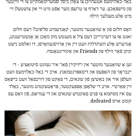
באַל-כאַלוימעס אנגעהויבן צו צאָלן ביסל ופמערקזאַמקייַט צו די ווייַטער
פון מישפּאָכע. ער דאַרף צו טרעפן מער אָפֿט מיט זיי און צושטעלן זיי
מיט אַלע מעגלעך הילף.
וואָס חלום פון אַ שוואַנגער מוטער, קאַנדעמינג סליפּינג? דעם חלום
זאגט אַז צו דערגרייכן דעם ציל אַ מענטש מוזן מאַכן אַן אָנשטרענגונג,
אַנדערש אַלע השתדלות וועט זיין אין אַרויסגעוואָרפן. דו זאלסט נישט
קוקן פֿאַר הילף פון Friends און אַקוויינטאַנסיז.
זען אַ שוואַנגער מוטער אין ריזיקירן פֿאַר איר געזונט סיטואַציע - די
ייַנבראָך פון האָפּעס און דיסאַפּוינטמאַנץ. אויב די באַל-כאַלוימעס וועט
העלפן איר און באַשיצן פֿון שונאים, די פאַקט פון דורכפאַל וועט בייפּאַס
זיין פּאַרטיי. אויב די שלאָפן אַפפעקטעד, פּראַטעקטינג מוטער, באַלד
עס איז מסתּמא צו פּנים פאַקטיש שונאים און די ענוויאַס, פֿון וואָס עס
קומט אויס defeated.