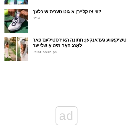
ווי צו קלייַבן אַ גוט טעניס שיכלעך?
שניט
טשיקאַווע געדאנקען: חתונה האַירסטילעס פֿאַר
לאַנג האָר מיט אַ שלייער
Relationships
ad