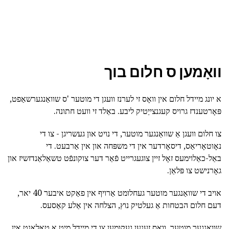
וואָמען ס חלום בוך
א יונג מיידל חלום אין וואָס זי לערנז וועגן די מוטער 'ס שוואַנגערשאַפט,
פּאָרטענדז גרויס קעגנצייַטיק ליבע. באַלד זי וועט חתונה.
צו חלום וועגן אַ שוואַנגער מוטער, די נויט און געשריגן - צו די
נאָוטאָריאַס, דיסאָרדער אין די משפּחה און אין אַרבעט. די
באַל-כאַלוימעס זאָל זיין צוגעגרייט פֿאַר דער צוקונפֿט טשאַלאַנדזשיז און
גאָרנישט צו פּלאַן.
אויב די שוואַנגער מוטער געחלומט אַרויף אין פאַקט איבער 40 יאר,
דעם חלום הבטחות אַ געלטיק נוץ, הצלחה אין אַלע קאַסעס.
שוואַנגער מוטער, וואס זענען געקומען צו די מיידל מיט אַ טאַלאַנט אין