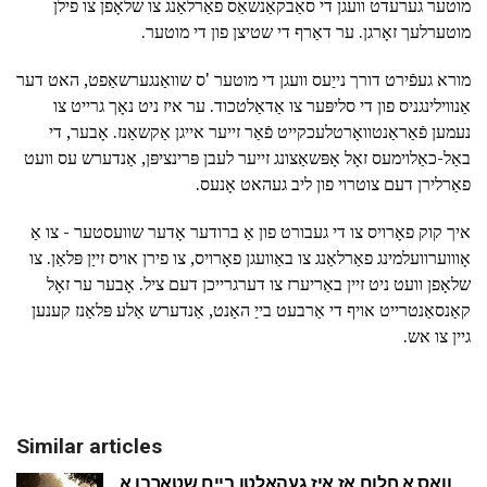
מוטער גערעדט וועגן די סאַבקאַנשאַס פאַרלאַנג צו שלאָפן צו פילן
מוטערלעך זאָרגן. ער דאַרף די שטיצן פון די מוטער.
מורא געפֿירט דורך נייַעס וועגן די מוטער 'ס שוואַנגערשאַפט, האט דער
אַנווילינגניס פון די סליפּער צו אַדאַלטכוד. ער איז ניט נאָך גרייט צו
נעמען פֿאַראַנטוואָרטלעכקייט פֿאַר זייער אייגן אַקשאַנז. אָבער, די
באַל-כאַלוימעס זאָל אָפּשאַצונג זייער לעבן פּרינציפּן, אַנדערש עס וועט
פאַרלירן דעם צוטרוי פון ליב געהאט אָנעס.
איך קוק פאָרויס צו די געבורט פון אַ ברודער אָדער שוועסטער - צו אַ
אָוווערוועלמינג פאַרלאַנג צו באַוועגן פאָרויס, צו פירן אויס זייַן פּלאַן. צו
שלאָפן וועט ניט זיין באַריערז צו דערגרייכן דעם ציל. אָבער ער זאָל
קאַנסאַנטרייט אויף די אַרבעט בייַ האַנט, אַנדערש אַלע פּלאַנז קענען
גיין צו אש.
Similar articles
וואָס אַ חלום אַז איז געהאלטן ביים שטארבן אַ