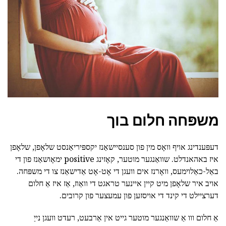
משפּחה חלום בוך
דעפּענדינג אויף וואָס מין פון סענסיישאַנז יקספּיריאַנסט שלאָפן, שלאָפן
איז באהאנדלט. שוואַנגער מוטער, קאָזינג positive ימאָושאַנז פון די
באַל-כאַלוימעס, וואָרנז אים וועגן די אָט-אָט אַדישאַנז צו די משפּחה.
אויב איר שלאָפן מיט קיין איינער טראגט די וואַוז, אַז איז אַ חלום
דערציילט די קינד די אויסזען פון עמעצער פון קרובים.
אַ חלום ווו אַ שוואַנגער מוטער גייט אין אַרבעט, רעדט וועגן נייַ