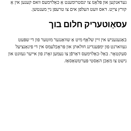
געדאנקען און פּלאַנז צו ינסטרומענט אַ כאַלוימעס וואס קענען אין אַ
קורץ צייַט. דאס וועט העלפן אים צו טרעפן נייַ מענטשן.
עסאָוטעריק חלום בוך
באַגעגעניש אין זיין שלאָף מיט אַ שוואַנגער מוטער פון די שפּעט
געווארנט פון ימפּענדינג חולאתן און פּראָבלעמס אין די פינאַנציעל
סעקטאָר. באַל-כאַלוימעס דאַרפֿן צו נעמען זאָרג פון אייער געזונט און
נישט צו מאַכן האַסטי פּערטשאַסאַז.