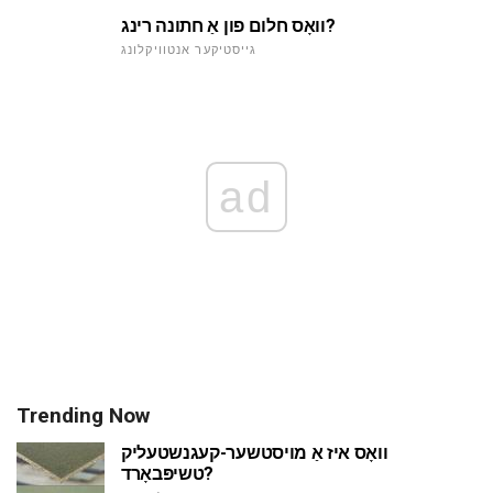
וואָס חלום פון אַ חתונה רינג?
גייסטיקער אנטוויקלונג
ad
Trending Now
וואָס איז אַ מויסטשער-קעגנשטעליק
טשיפּבאָרד?