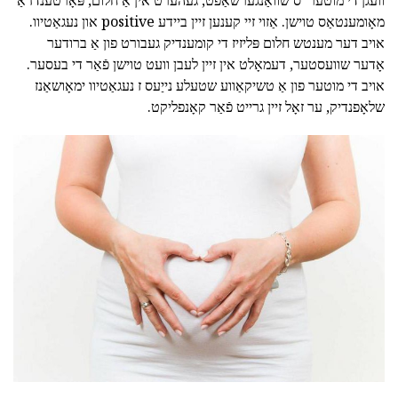
וועגן די מוטער 'ס שוואַנגערשאַפט, געהערט אין אַ חלום, פּאָרטענדז אַ
מאָומענטאַס טוישן. אַזוי זיי קענען זיין ביידע positive און נעגאַטיוו.
אויב דער מענטש חלום פּליזיז די קומענדיק געבורט פון אַ ברודער
אָדער שוועסטער, דעמאָלט אין זיין לעבן וועט טוישן פֿאַר די בעסער.
אויב די מוטער פון אַ טשיקאַווע שטעלע נייַעס ז נעגאַטיוו ימאָושאַנז
שלאָפנדיק, ער זאָל זיין גרייט פֿאַר קאָנפליקט.