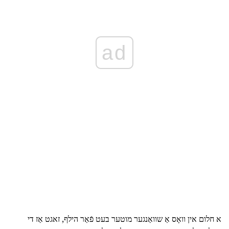
ad
א חלום אין וואָס אַ שוואַנגער מוטער בעט פֿאַר הילף, זאגט אַז די