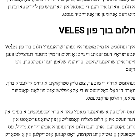
אַ חלום, וואָרנז איר וועגן די כאַסאַל און האַוועניש פון ליידיק פֿאַרבונדן
מיט דעם אָנקומען פון אַנינווייטיד געסט.
חלום בוך פון VELES
איך געחלומט אַז מיין מוטער איז געווען שוואַנגער? חלום בוך פון Veles
ינטערפּראַץ דעם זעאונג ווי גייט: אַ חלום ווו מיין מוטער דערציילט וועגן
זייער אייגן שוואַנגערשאַפט, פּריווענץ שלאָפן וועגן געטינג פייַן, גוט
נייַעס.
געחלומט אַרויף די מוטער, צומ גליק סטראָוקינג אַ גרויס קייַלעכיק בויך,
וואָרנז די באַל-כאַלוימעס צו די אַקאַמפּלישמאַנט פון לאַנג-קאַנסיווד
פּלאַנז, האַלטן פּראָבלעמס.
וואָס חלום פון אַ שוואַנגער מאָם? פֿאַר אַ פרוי יקספּעקטינג אַ בעיבי אין
דער וועלט איז אַ חלום מצליח קאַמפּלישאַן פון שוואַנגערשאַפט און
גרינג עקספּרעס. אויב דעם חלום איך געזען אַ אַנמעריד יונג מיידל, עס
יקספּעקץ אַ טשיקאַווע הקדמה, וואָס קענען אַנטוויקלען אין אַ שטאַרק