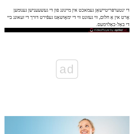
די ינטערפּריטיישאַן געמאכט אין מיינונג פון די געשעענישן גענומען
אָרט אין אַ חלום, ווי געזונט ווי די ימאָושאַנז געפֿירט דורך די זעאונג ביי
די באַל-כאַלוימעס.
ad