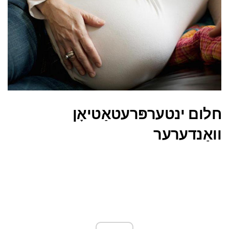
חלום ינטערפּרעטאַטיאָן
וואַנדערער