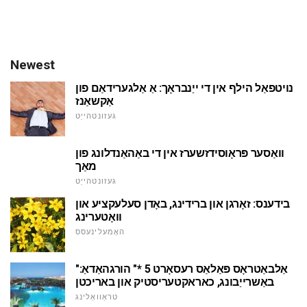
Newest
נויטפאַל הילף אין די ייַנבראָך: אַ אַלגערידאַם פון
אַקשאַנז
געזונטהייַט
וואַסער פּראָוסידזשערז אין די באַהאַנדלונג פון
מאַך
געזונטהייַט
בידענס: זאָרגן און ברידינג, באָדן סעלעקציע און
וואָטערינג
האָמעלינעסס
"אַלבאַטראָס פּאַלאַס רעסאָרט 5 *" הורגהאַדאַ:
באַשרייַבונג, כאראקטעריסטיק און באריכטן
טראַוואַלינג