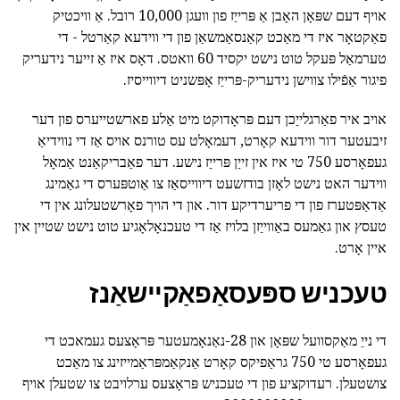
אויף דעם שפּאָן האָבן אַ פּרייַז פון וועגן 10,000 רובל. אַ וויכטיק
פאַקטאָר איז די מאַכט קאַנסאַמשאַן פון די ווידעא קאַרטל - די
טערמאַל פּעקל טוט נישט יקסיד 60 וואטס. דאָס איז אַ זייער נידעריק
פיגור אַפֿילו צווישן נידעריק-פּרייַז אָפּשניט דיווייסיז.
אויב איר פאַרגלייַכן דעם פּראָדוקט מיט אַלע פארשטייערס פון דער
זיבעטער דור ווידעא קאָרט, דעמאָלט עס טורנס אויס אַז די נווידיאַ
געפאָרסע 750 טי איז אין זייַן פּרייַז נישע. דער פאַבריקאַנט אַמאָל
ווידער האט נישט לאָזן בודזשעט דיווייסאַז צו אַוטפּערס די גאַמינג
אַדאַפּטערז פון די פריערדיקע דור. און די הויך פאָרשטעלונג אין די
טעסץ און גאַמעס באַווייַזן בלויז אַז די טעכנאָלאָגיע טוט נישט שטיין אין
איין אָרט.
טעכניש ספּעסאַפאַקיישאַנז
די נייַ מאַקסוועל שפּאָן און 28-נאַנאָמעטער פּראָצעס געמאכט די
געפאָרסע טי 750 גראַפיקס קאָרט אַנקאַמפּראַמייזינג צו מאַכט
צושטעלן. רעדוקציע פון די טעכניש פּראָצעס ערלויבט צו שטעלן אויף