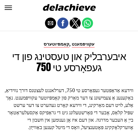
,
עקוויפּמענט
קאָמפּיוטערס
איבערבליק און טעסטינג פון די
געפאָרסע טי 750
ווידעא אַדאַפּטער געפאָרסע טי 750, דערלאנגט לעצטנס דורך נווידיאַ,
באַקענענ אַ צעמישונג צו דער מאַרק פון קאָמפּיוטער עקוויפּמענט. נאָך
אַלע, לויט דעם מאַרקינג, די ווידעא קאָרט געהערט צו דער ערשט
שפּיל קלאַס, אָבער די פאָרשטעלונג גיט די גראַפיקס אַקסעלעראַטאָר
בייַ אַ העכער מדרגה. און דעם איז אָן גענומען אין חשבון די
אָווערקלאָקקינג פּאָטענציעל, וואָס די מיטל קענען באַווייַזן.