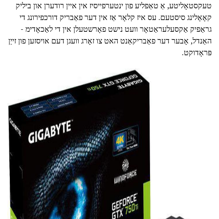
טעקסטאָליטע, אַ טאַפליע פון ינטערפייסיז אין איין רודערן און ביליק
קאָאָלינג סיסטעם. עס איז קלאָר אַז אין דער פאַבריק דורכפירונג די
גראַפיק אַקסעלעראַטאָר וועט נישט פאָרשטעלן אין די לאַכאָדימ -
האַנדל, אָבער דער פאַבריקאַנט האט צו זאָרג וועגן דעם אויסזען פון זייַן
פּראָדוקט.