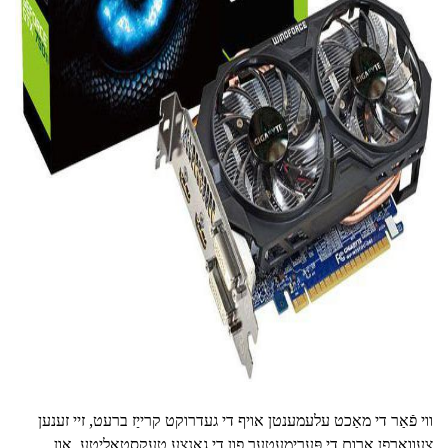
ad
ווי פֿאַר די מאַכט עלעמענטן אויף די געדרוקט קרייַז ברעט, זיי זענען
צעוואָרפן אַרום די פּערימעטער פון די גאנצע טעקסטאָליטע, און