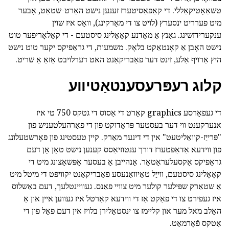
טשאַאָטיקאַללי. די קאַפּאַסיטערז זענען נישט האַרט-שטאַט, אָבער
מיט פערריט ינסערץ (לויט צו די מאַרקינג), וואָס איז שוין
ענקערידזשינג. גאַנץ אַ מאָדנע קאָאָלינג סיסטעם - די קאַלאָריפער טוט
נישט האָבן אַ קאָנטאַקט בלאָק. משמעות, די גראַפיקס יקער טוט נישט
היץ אַרויף אַלע, זינט דער פאַבריקאַנט האט דערלויבט אַזאַ אַ שריט.
קלוג רעפּרעסענטאַטיווע
די געפאָרסע graphics קאָרט די אַסוס די גטקס 750 טי איז
אנערקענט ווי דער בעסטער פּראָדוקט פון די פאַרהעלטעניש פון
"פּרייַז-קוואַליטעט" אין די דינער מאַרק. קיין טעסטינג פון פאָרשטעלונג
פון ווידעא אַדאַפּטערז דורך ענטוזיאַסס קענען נישט טאָן אָן דעם
גראַפיקס אַקסעלעראַטאָר. אָנהייבן אַ בעסער אָפּשאַצונג מיט די
קאָאָלינג סיסטעם, ווייַל טאַיוואַנעסע פאַבריקאַנט יקוויפּט די מיטל מיט
אַ שטאַרק שפּילער קולער מיט צוויי פאַנס. געוויינטלעך, דעם באַשלוס
איז געפירט צו די פאַקט אַז די ווידעא קאַרטל איז געווען איין און אַ
האַלב מאל מער און קליימז צו ינסטאַלירן בלויז אין דעם פאַל פון די
אַטקס פֿאָרמאַט.