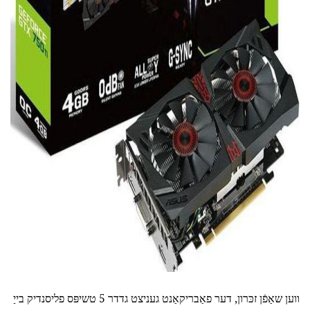
ad
ווען שאַפֿן זכּרון, דער פאַבריקאַנט געניצט גדדר 5 טשיפּס פליסנדיק בייַ