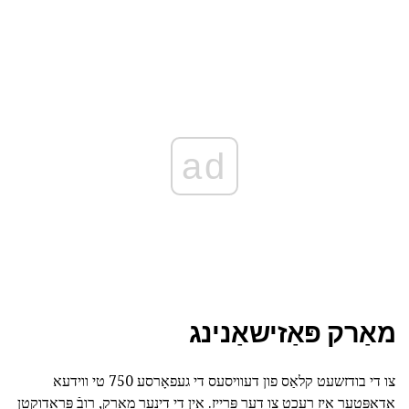
ad
מאַרק פּאַזישאַנינג
צו די בודזשעט קלאַס פון דעוויסעס די געפאָרסע 750 טי ווידעא
אַדאַפּטער איז רעכט צו דער פּרייַז. אין די דינער מאַרק, רובֿ פּראָדוקטן