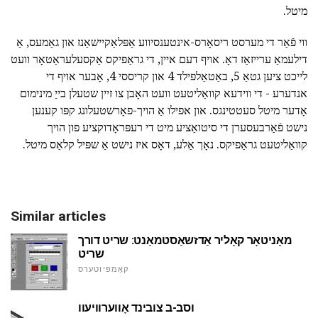
מיטל.
ווי פֿאַר די מערסט ריסאָרס-אינטענסיווע אַפּלאַקיישאַנז און גאַמעס, אַ
דילעמאַ ערייזאַז דאָ. אויף דעם איין, די גראַפיקס אַקסעלעראַטאָר וועט
לייכט ציען גטאַ 5, באַטאַלפילד 4 און קריססי 4, אָבער אויף די
אנדערע - די ווידעא קוואַליטעט וועט האָבן צו זיין שטעלן בייַ מינימום
אָדער מיטל סעטטינגס. און אפילו אַ הויך-פאָרשטעלונג קפּו קענען
נישט פֿאַרבעסערן די סיטואַציע מיט די רעפּראָדוקציע פון הויך
קוואַליטעט גראַפיקס. נאָך אַלע, דאָס איז נישט אַ שפּיל קלאַס מיטל.
Similar articles
מאָניטאָר קאָליר אַדזשאַסטמאַנט: שריט דורך
שריט
קאָמפּיוטערס
וסב-ב צובינד אָווערוויעוו