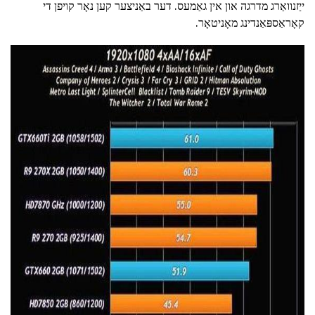
ייַזנוואַרג מדרגה און אין גאַמעס. דער באַניצער קען נאָר קויפן די
קאָראַספּאַנדינג מאָניטאָר.