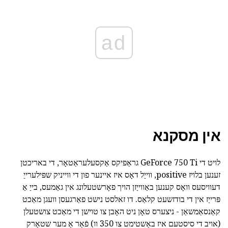
ad
אין מסקנא
לויט די GeForce 750 Ti גראַפיקס אַקסעלעראַטאָר, די באריכטן
זענען בלויז positive, ווייַל דאָס איז איינער פון די ווייניק שפּילערייַ
דעוויסעס וואָס קענען באַווייַזן הויך פאָרשטעלונג אין גאַמעס, בייַ אַ
פּרייַז אין די בודזשעט קלאַס. דו זאלסט נישט פאַרגעסן וועגן מאַכט
קאַנסאַמשאַן - ניצערס טאָן ניט האָבן צו טוישן די מאַכט צושטעלן
(אויב די סיסטעם איז באַשטימט צו 350 וו) פֿאַר אַ מער שטאַרק