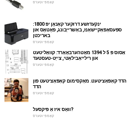
קאָמפּיוטערס
ינקעדזשע דרוקער קאַנאָן יפּ 1800:
ספּעסאַפאַקיישאַנז, באַשרייַבונג, פאָטאָס און
באריכטן
קאָמפּיוטערס
אַסוס פּ 5 ל 1394 מאָטהערבאָאַרד: קוואַליטעט
און רילייאַבילאַטי, צייַט-טעסטעד
קאָמפּיוטערס
הדד קאַפּאַציטעט. מאַקסימום קאַפּאַציטעט פון
הדד
קאָמפּיוטערס
וואָס איז אַ פּיקסעל?
קאָמפּיוטערס