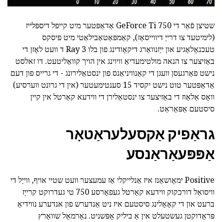
שטיצן פֿאַר די GeForce Ti 750 אַדאַפּטער מיט קייפל דיספּלייז
(לימיטעד צו דרייַ דיווייסאַז), קאַמפּאַטאַבילאַטי מיט פיסקס
טעכנאָלאָגיע און ייַזנוואַרג דיקאָודינג פון בלו Ray 3 ד וועט לאָזן די
באַזיצער צו הנאה מולטימעדיאַ וויוינג אין הויך קוואַליטעט. דו זאלסט
נישט פאַרגעסן וועגן די קאַנוויניאַנס פון ינסטאַלירונג - די גרייס פון דעם
אַדאַפּטער טוט נישט יקסיד 15 סענטימעטער (אין די גרונט ווערסיע)
וואָס אַלאַוז די באַזיצער צו ינסטאַלירן די ווידעא קאַרטל אין קיין
סיסטעם אַפּאַראַט.
גראַפיק אַקסעלעראַטאָר
אַפּפּעאַראַנסע
Positive ימאָושאַנז איז אַנלייקלי אַז עמעצער וועט שטיי אויף, ווייַל די
וויסואַל דורכקוק ווידעא קאַרטל געפאָרסע 750 טי געדרוקט קרייַז
ברעט און די קאָאָלינג סיסטעם איז ניט אַנדערש פון אנדערע נווידיאַ
פּראָדוקטן געשטעלט אין אַ ביליק אָפּשניט. נאָרמאַל שוואַרץ