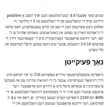
שטיצן פֿאַר אָפּענגל 4.4 ינסטראַקשאַנז וועט אויך האָבן אַ positive
ווירקונג אויף די קוואַליטעט פון די רעזולטאַט פון 3 ד בילדער. דו
זאלסט נישט פאַרגעסן וועגן די נוצן פון קודאַ טעכנאָלאָגיע, וואָס אַלאַוז
די גראַפיקס האַרץ צו נעמען אין באַטראַכטונג טאַסקס אַסיינד צו די
קפּו. דער ווידעא אַדאַפּטער קאַמיונאַקייץ מיט די קאָמפּיוטער דורך די
פּסיעקס 16 3.0 ויטאָבוס, אָבער טוט נישט שטיצן קייפל דעוויסעס אין
סלי מאָדע.
נאָך פֿעיִקייטן
גראַפיקס אַקסעלעראַטאָר נווידיאַ געפאָרסע 750 טי איז יקוויפּט מיט
דרייַ דיגיטאַל ינטערפייסיז, אָבער בייַ די ייַזנוואַרג מדרגה עס איז מעגלעך
צו פאַרבינדן אַ אַנאַלאָג מיטל מיט אַ דווידאַ ווגאַ אַדאַפּטער. דער
צוקונפֿט אָונערז וועט אויך ווי די מאַקסימום דיגיטאַל האַכלאָטע אַז די
4096 קס 2160 גראַפיקס קאָרט קענען באַווייַזן. יאָ, דאָס איז אַ 4 ק
פֿאָרמאַט, דער ווידעא אַדאַפּטער שטיצט דעם האַכלאָטע אין די