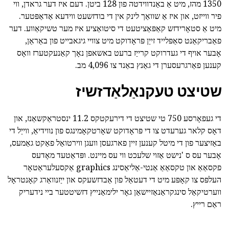
1350 מהז, מיט אַ באַנדווידטה פון 128 ביטן. דעם איז דער גראדן, ווי
פיר ווייזט, און איז אַ שוואַך לינק אין די בודזשעט ווידעא אַדאַפּטער.
מיט אַ סטאָרידזש קאַפּאַציטעט די סיטואַציע איז מער טשיקאַווע. דער
פאַבריקאַנט סאַפּלייד זייַן פּראָדוקט מיט צוויי גיגאבייט פון באַראַן,
אָבער אויף די געדרוקט קרייַז ברעט באשאפן נאָך קאַנעקטערז וואָס
קענען פאַרגרעסערן די גאַנץ באַנד צו 4,096 מב.
שטיצט טעקנאַלאַדזשיז
די געפאָרסע 750 טי שטיצט די דירעקטקס 11.2 ינסטראַקשאַנז, און
דאָס קלאר גערעדט צו די פּראָדוקט שאָרטקאָמינגס פון נווידיאַ, ווייַל די
באַזיצער פון די מיטל קענען זיין פארגעסן וועגן ווירטואַל פאַקט גאַמעס,
אָבער עס ס 'נישט אַזוי שלעכט ווי עס מיינט. ופּדאַטעד מאָדעס
פקסאַאַ און טקסאַאַ אַנטי-אַליאַסינג graphics אַקסעלעראַטאָר
העלפּס צו קאָפּע מיט די דעטאַל פון אַבדזשעקס און ייַזנוואַרג קאָנטראָל
ווערטיקאַל סינגקראַנאַזיישאַן גאָר ילימאַנייץ דזשיטטער ביי נידעריק
ראַם רייץ.