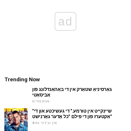
ad
Trending Now
גאַרסיניאַ שטאַרק אין די באַהאַנדלונג פון
אַביסאַטי
געזונטהייַט
"שיינקייט אין טורמע." די געשיכטע און די
אַקטערז פון די פילם "כל אָדער גאָרנישט"
Arts און ובידור