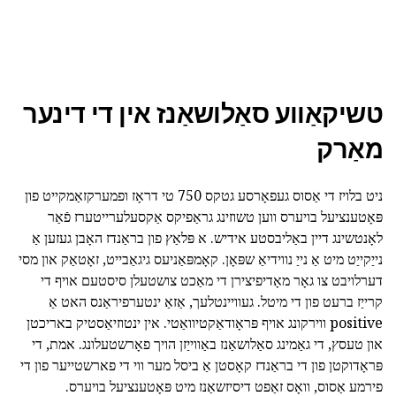
טשיקאַווע סאַלושאַנז אין די דינער
מאַרק
ניט בלויז די אַסוס געפאָרסע גטקס 750 טי דראָז ופמערקזאַמקייט פון
פּאָטענציעל בויערס ווען טשוזינג גראַפיקס אַקסעלערייטערז פֿאַר
לאָנטשינג דיין באַליבסטע אידיש. א פּלאַץ פון בראַנדז האָבן געזען אַ
נייַקייַט מיט אַ נייַ נווידיאַ שפּאָן. קאָמפּאַניעס גיגאַבייט, זאָטאַק און מסי
דערלויבט צו גאָר מאָדיפיצירן די מאַכט צושטעלן סיסטעם אויף די
קרייַז ברעט פון די מיטל. געוויינטלעך, אַזאַ ינטערפיראַנס האט אַ
positive ווירקונג אויף פּראָודאַקטיוואַטי. אין ינטוזיאַסטיק באריכטן
און טעסץ, די גאַמינג סאַלושאַנז באַווייַזן הויך פאָרשטעלונג. אמת, די
פּראָדוקטן פון די בראַנדז קאָסטן אַ ביסל מער ווי די פארשטייער פון די
פירמע אַסוס, וואָס זאַפט דיסיזשאַנז מיט פּאָטענציעל בויערס.