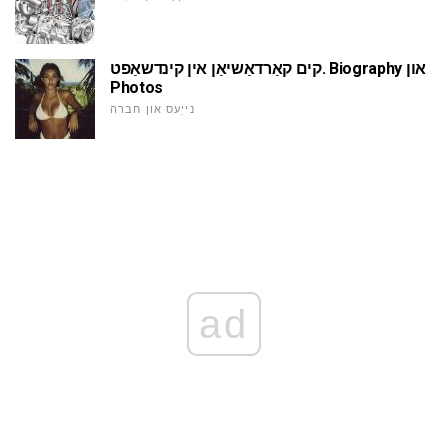
קים קאַרדאַשיאַן אין קינדשאַפט. Biography און
Photos
נייַעס און חברה
ad