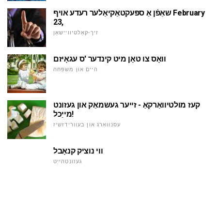
שאַפֿן אַ ספּעקטאַקיאַלער רעדע אויף February
23,
זיך-קאַלטיוויישאַן
וואָס צו טאָן מיט קינדער 'ס עגאָיזם
היים און משפּחה
קעז מולטיוואַרקאַ - זייער געשמאַק און געזונט
מייַכל!
עסנוואַרג און בעוורידזשיז
ווי נוציק קנאָבל
געזונטהייַט