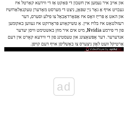
און אויב איר נעמען אין חשבון די פאַקט אַז די ווידעא קאַרטל איז
געבויט אויף אַ גאָר נייַ שפּאָן, ניצט די מערסט מאָדערן טעקנאַלאַדזשיז
און האט אַ פּרייַז וואָס איז אַפאָרדאַבאַל צו פילע וסערס, דער
רעזולטאַט איז בלויז איין. אַ טשיקאַווע פּראָדוקט איז געווען באקומען
פון די פירמע Nvidia, מיט אים איר מוזן באשטימט וויסן יעדער
אנדערער. דער אָפּשאַצונג און טעסטינג פון די ווידעא קאָרט אין דעם
אַרטיקל וועט לאָזן ניצערס צו באַשליסן אויף דעם קויפן.
ad