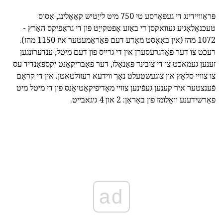
פּראַוויידינג די געפאָרסע טי 750 מיט לייַטיש קאָאָלינג, אַסוס
טעכנאָלאָגיע געוואקסן די באַזע אָפטקייַט פון די גראַפיקס האַרץ -
1072 מהז (אין באָאָסט מאָדע דעם פּאַראַמעטער איז 1150 מהז).
רעכט צו דער פאַרגרעסערן אין די גרייס פון דעם מיטל, ענדערונגען
זענען געמאכט צו די צובינד פּאַנאַלז, דער פאַבריקאַנט יקספּאַנדיד עס
צו צוויי סלאָץ און צוגעשטעלט נאָך ווידעא רעזולטאטן. אין די קראָם
פֿענצטער איר קענען געפֿינען צוויי מאָדיפיקאַטיאָנס פון די מיטל מיט
פאַרשידענע וואָלומז פון באַראַן: 2 און 4 גיגאבייט.
ad