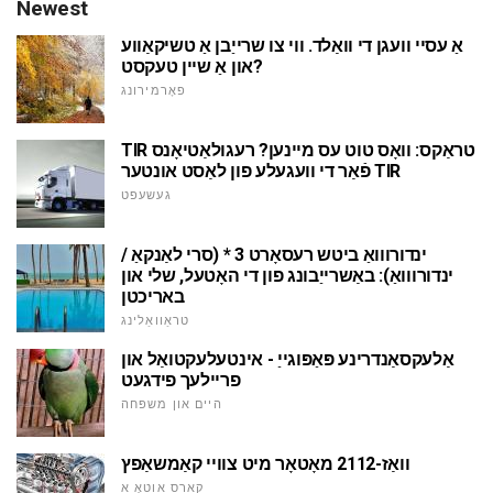
Newest
אַ עסיי וועגן די וואַלד. ווי צו שרייַבן אַ טשיקאַווע
און אַ שיין טעקסט?
פאָרמירונג
TIR טראַקס: וואָס טוט עס מיינען? רעגולאַטיאָנס
פֿאַר די וועגעלע פון לאַסט אונטער TIR
געשעפט
ינדורווואַ ביטש רעסאָרט 3 * (סרי לאַנקאַ /
ינדורווואַ): באַשרייַבונג פון די האָטעל, שלי און
באריכטן
טראַוואַלינג
אַלעקסאַנדרינע פּאַפּוגייַ - אינטעלעקטואַל און
פריילעך פידגעט
היים און משפּחה
וואַז-2112 מאָטאָר מיט צוויי קאַמשאַפץ
קאַרס אַוטאָ א