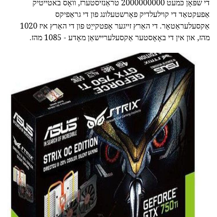
די שפּאָן כּמעט 2000000000 טראַנזיסטערז, וואָס באטייטיק
אַפעקטאַד די קוילעלדיק פאָרשטעלונג פון די גראַפיקס
אַקסעלעראַטאָר. די האַרץ זייגער אָפטקייַט פון די האַרץ איז 1020
מהז, און אין די באָאָסטער אַקסעלעריישאַן מאָדע - 1085 מהז.