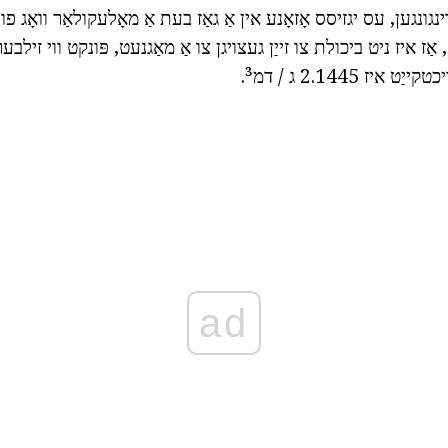
אַז איז ניט ביכולת צו זייַן געצויגן צו אַ מאַגנעט, פּונקט ווי זילבע
יז 2.1445 ג / דמ³.
ad