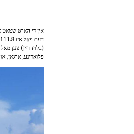
אין די האַרט שטאַט אָז
(בלויז ריין) צען מא
פלואָרינע, אַרגאַן, א