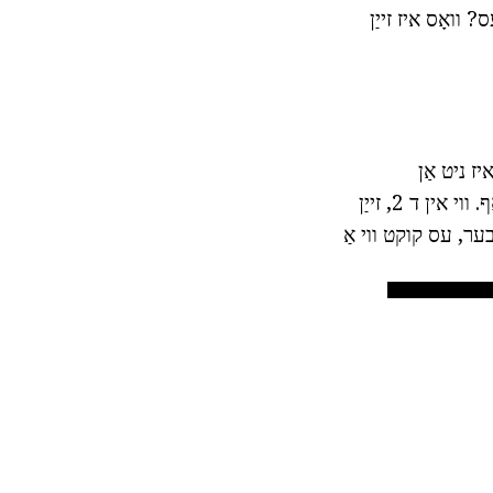
 וואָס איז זייַן
יז ניט אַן
עלעמענט. אָזאָנע - עס אַללאָטראָפּיק מאָדיפיקאַטיאָן אָדער ווערייישאַן פון זויערשטאָף. ווי אין ד 2, זייַן
בער, עס קוקט ווי אַ