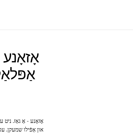
אָזאָנע 
אַפּלאַ
אָזאָנע - אַ גאַז. ני
און אַפֿילו שמעקן. עס