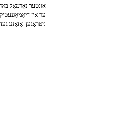
ער איז דיאַמאַגנעטיק, 
ניטראָגען. אָזאָנע געדיכטקייַט א