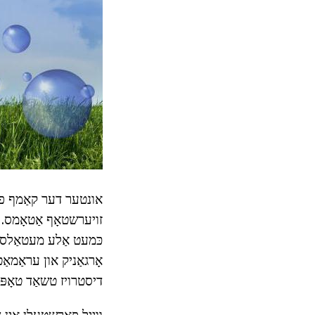
אונטער דער קאַמף פון
זויערשטאָף אַטאָמס. ק
כּמעט אַלע מעטאַלס. זי
דיסטרויז טשאַד טאָפּל
ווייל פאָרשטעלן אין די