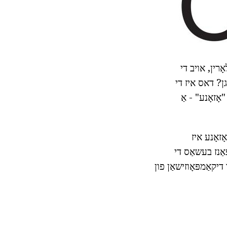
רין, אויב די
ן? דאס איז די
אָזאָנע" - אַ
ַר אַטאָמס דערין זענען קאָננעקטעד אין אַ ווינקל פון 116,78 °. אָזאָנע איז
אַפּאַנז בעשאַס די
דיקאַמפּאָוזישאַן פון