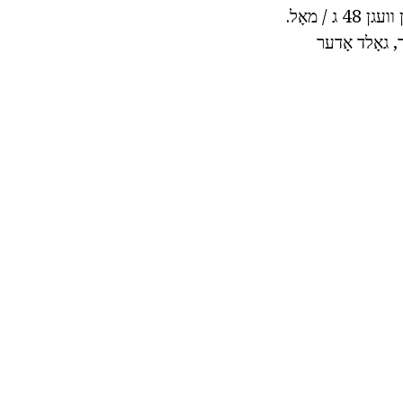
אונטער נאָרמאַל באדינגונגען, עס יגזיסס אָזאָנע אין אַ גאַז בעת אַ מאָלעקולאַר וואָג פון וועגן 48 ג / מאָל.
ר, גאָלד אָדער