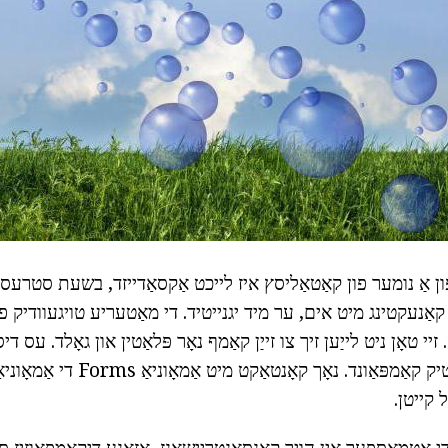
 אַ נומער פון קאַטאַליסץ איז לייכט אַקסאַדייזד, בשעת סטרעסי
אַנעקטינג מיט אים, ער מיד יגנייטיד. די מאַטעריע טויגעוודיק פון
י טאָן ניט לייַען זיך צו זייַן קאַמף נאָר פּלאַטין און גאָלד. עס ד
אָרגאַניק און עראַמאַטיק קאַמפּאַונד. נאָך קאָנ
 קייטן.
 אַטמאָספער אין הויך קאַנסאַנטריישאַנז, אָזאָנע דיקאַמפּאָוזיז ספ