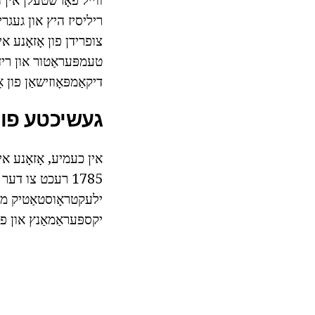
דיקאַמפּאָוזישאַן פון אָ3
געשיכטע פון
אין כעמיע, אָזאָנע אי
יקספּעראַמאַנץ און פא