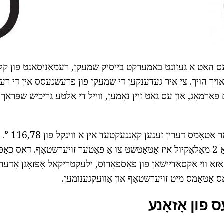
. עס האט אַ געזונט באמערקט בייַסיק שמעקן, רעמאַניסאַנט פון קלאָ
 אויך הויך. צי איר געדענקען די שמעקן פון פרעשנעסס אין די רעג
אַרמאָג, און עס גאַט זייַן נאָמען, ווייַל די אלטע גריכיש שפּראַך "
גאַז מאַלאַקיול פּאָליא
Produced ווען די אָ 2 מאַלאַקיול איז אַטאַטשט צו אַ פּאָטער זויערשטאָף. דאס כ
ַזאַ ווי אַקסאַדיישאַן פון פאָספאָרוס, ילעקטריקאַל אָפּזאָגן אָדער 
ָס אַטאָמס מיט זויערשטאָף און אַוועקגענומען.
 פון אָזאָנע