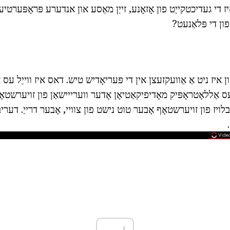
יז די געדיכטקייַט פון אָזאָנע, זייַן מאַסע און אנדערע פּראָפּערטיעס?
ון די פּלאַנעט?
ון איז ניט אַ אַוועקזעצן אין די פּעריאָדיש טיש. דאס איז ווייַל עס א
ויז פון זויערשטאָף אָבער טוט נישט פון צוויי, אָבער דרייַ. דערי