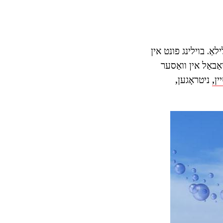
אַ. בוילינג פונט אין
ַליאַבאַל אין וואַסער
ן,
ניטראָגען,