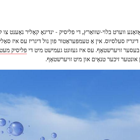
אָנע ווערט בלוי-שוואַרץ, די פליסיק - ינדיגאָ קאָליר נאָענט צו ליל
דעם פאַל איז 111.8 דיגריז סעלסיוס. אין אַ טעמפּעראַטור פון נול דיגריז עס איז סא
ל בעסער זויערשטאָף. עס איז געזונט געמישט מיט די
פליסיק מעטיי
ון אונטער זיכער טנאָים און מיט זויערשטאָף.