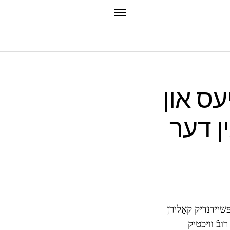
יעס און
ין דער
ּשיידנדיק קאָלירן
ובֿ וויכטיק