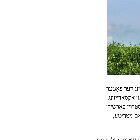
נג דער פּאָטער
 אַקסאַדייזינג
יסטרויז פאַרשידן
טאַקט מיט אַמאָוניאַ Forms די אַמאָוניאַם ניטריטע,
ּאַנטייניאַסלי. דעם