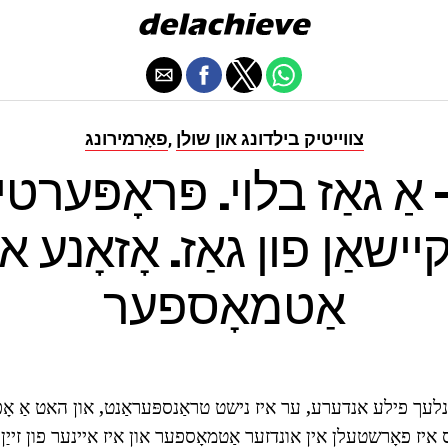
צווייטיק בילדונג און שולן
פאָרמירונג
,
- אַ גאַז בלוי. פּראָפּערט
קיישאַן פון גאַז. אָזאָנע א
אַטמאָספער
ט ענלעך פילע אנדערע, ער איז נישט טראַנספּעראַנט, און האט אַ אָפ
 איז פאָרשטעלן אין אונדזער אַטמאָספער און איז איינער פון זייַן ר