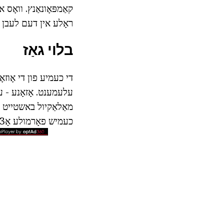
קאַמפּאָונאַנץ. וואָס א
ראָלע אין דעם לעבן פ
בלוי גאַז
די כעמיע פון די אָוזאָ
מאַלאַקיול באשטייט בל
כעמיש פאָרמולע אָ3.