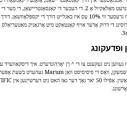
ריליסיז היץ און געגרינדעט מאַלאַקיול אָ 2. די העכער די קאַנסאַנטריישאַן,
צופרידן פון אָזאָנע איז גרעסער ווי 10% עס איז באגלייט דורך די יקספּלאָוזשאַ
.
 ופדעקונג
ז געווען ניט געקענט צו די ^ ךן יאָרהונדערט. איך דיסקאַווערד עס
1785 רעכט צו דער שמעקן, וואָס די פיסיסיסט וואַן Marum געהער
ילעקטראָוסטאַטיק מאַשין. אַפֿילו 0
ָרשונג.