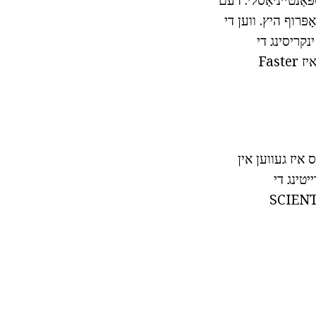
 די מער די אָפּרוף היץ. ווען די
ן. דורך ינקריסינג די
טעמפּעראַטור און רידוסינג די דרוק אָדער אויף קאָנטאַקט מיט אָרגאַניק מאַטעריאַלס איז Faster
 איז געווען אין
ט בשעת אַפּערייטינג די
5 יאר נאָך דער גאַז האט ניט דערשייַנען אין SCIENTIFIC