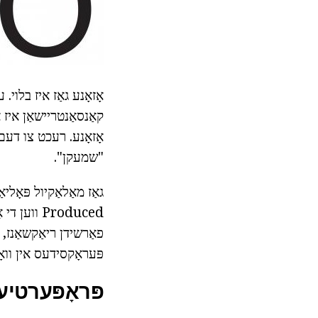
אָזאָנע גאַז איז בלוי
קאַנסאַנטריישאַן איז
אָזאָנע. רעכט צו דעם פ
"שמעקן".
פאַרשידן ריאַקשאַנז, א
פּעראָקסידעס אין ווא
פּראָפּערטיעס