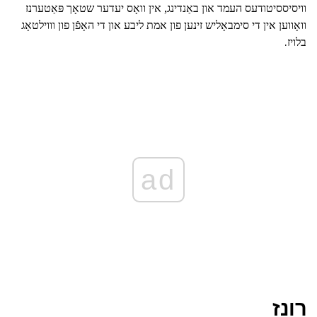
וויסיססיטודעס העמד און באַנדינג, אין וואָס יעדער שטאָך פּאַטערנז
וואָווען אין די סימבאָליש זינען פון אמת ליבע און די האָפֿן פון וווילטאָג
בלויז.
ad
רונז