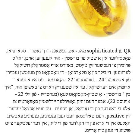
QR ען sophisticated מאַסקאַט, געשאַפֿן דורך נאַטור - סקאָרפּיאָן,
פאָססיליזעד אין אַ שטיק פון בורשטין - איר קענען זען אויבן. זאל ס
פּרובירן צו דעסיפער זייַן טייַטש, באזירט אויף אַסטראַלאַדזשיקאַל
לערנונגען. די בילד פון אַ סקאָרפּיאָן - די מאַסקאַט פון מענטשן געבוירן
פון אקטאבער 24 - נאוועמבער 22. סקאָרפּיאָ - עס איז אַ געפאַר
אַרומיק אים דערשראָקן. ער איז שטענדיק דאָרט צו באַשיצן איר, "איך
בין." בורשטין - אַ שטיין-מאַסקאַט לעאָ (בערטדייז - פֿון יולי 23 -
אויגוסט 23). אבער דעם זוניק נאַטירלעך יידלשטיין סאַפּאָרטיוו צו
אַלע די וואונדער פון די זאָדיאַק, אָן ויסנעם - עס וועט אָפּצאָל יעדער
זייַן positive. דעם טאַליסמאַן וועט געבן ענערגיע, ענערגיע פּאַטשינג
האָלעס אין די אָראַ פון די האָלדער פון די לייגן, אין דער זעלביקער צייַט
פּושינג די נעגאַטיוו אַרויס.