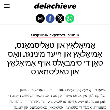
,
מיסטיק
גייסטיקער אנטוויקלונג
אַמיאַלאַץ און טאַליסמאַנס,
אַמיאַלאַץ און זייער מינינגז. וואָס
טאָן די סימבאָלס אויף אַמיאַלאַץ
און טאַליסמאַנס
טשאַרמז, אַמיאַלאַץ, טאַליסמאַנס ... זייער מאַגיש איז געווען
ומלייקנדלעך אין אלטע צייטן, און עס האט נישט דימינישט הייַנט. די
זאכן זענען פאַרייניקט זייער ערשטיק ציל - צו באַשיצן די ווערער פון
כאַזערדז. אבער די טשאַרמז, אַמיאַלאַץ, טאַליסמאַנס און קענען