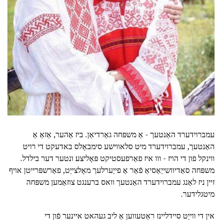
עמברוידערד האַנטעך - אַ משפּחה גאַרדיאַן. ביז אַהער, אַזאַ אַ
האַנטעך, עמברוידערד מיט סלאווישע סימבאָלס באדעקט די רויט
ווינקל פון די הויז - ווו איז פאַרפעסטיקט פּאָליצע ונטער דער בילדל.
משפּחה סאַדיוושייַאַסיאַ פֿאַר אַ פייַערלעך מאָלצייַט, פאַרשפּרייטן אויף
זיין ניז לאַנג עמברוידערד האַנטעך וואס ברענגט צוזאַמען משפּחה
מיטגלידער.
אין די ווייַט סיידליינז ראַטעווען אַ ליב געהאט איינער פֿון די