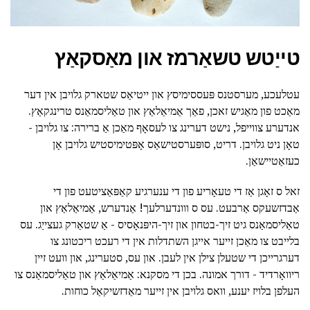
טייַטש טשאַרמז און מאַסקאַץ
עטלעכע, מערסטנס פּעססימיסץ און ייטיאַס שטארק גלויבן אין דער
מאַכט פון מאַגיש זאכן, פאַך אַמיאַלאַץ און טאַליסמאַנס טרינגקאַץ.
אנדערע צווייפל, נישט דערינג צו לעסאָף מאַכן אַ ברירה: צו גלויבן -
טאָן ניט גלויבן. דריט, סופּערסטישאַס אָפּטימיסטיש גלויבן אָן
כעזאַטיישאַן.
זאל ס זאָגן אַז די טעאָריע פון די ענערגיע קאַפּאַציטעט פון די
אַבדזשעקס אַרבעט. עס ס ווונדערלעך! אַנדערש, אַמיאַלאַץ און
טאַליסמאַנס גיט זיך-בטחון און זיך-היפּנאָסיס - אַ שטאַרק געצייַג. עס
בלייבט צו מאַכן זייער אייגן השתדלות אין די רעכט ריכטונג צו
דערגרייכן די שטעלן צילן אין לעבן. און עס, סטערינג, און וועט זיין
ריוואָרדיד - דורך אמונה. בכן די מסקנא: אַמיאַלאַץ און טאַליסמאַנס צו
העלפן בלויז יענע, וואס גלויבן אין זייער מאַדזשיקאַל כוחות.