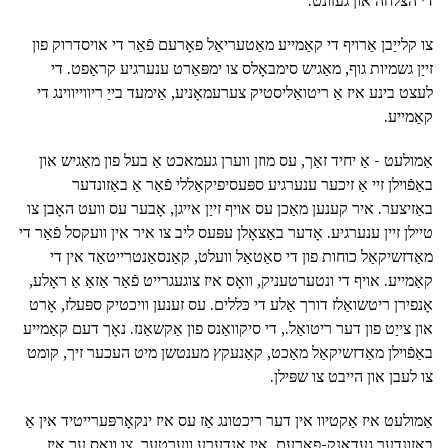
די הצלחה און געזונט.
צו קלייַבן אַרויף די קאַמייע מאַטעריאַל פאָרעם פֿאַר די אויסדרוק פון
זייַן גשמיות גוף, מאַגיש סימבאָלס צו ימפּאַרט ענערגיע קראַפט. די
לעצט בינע איז אַ ריטואַליסטיק צערעמאָניע, אַימעד בייַ ריווייווינג די
קאַמייע.
אַמולעט - אַ יחיד זאַך, עס מוזן ווערן געמאכט אַ בעל פון מאַגיש און
באַפֿוילן זיי אַ זיכער ענערגיע ספּעסיפיקאַללי פֿאַר אַ באַזונדער
באַזיצער. איר קענען מאַכן עס אויף זייַן אייגן, אָבער עס וועט האָבן צו
טיילן זיין ענערגיע. אָדער באַצאָלן עפּעס ליב צו איר אין וועקסל פֿאַר די
מאַדזשיקאַל כוחות פון די סאַטאַל וועלט, קאַנסאַנטרייטאַד אין די
קאַמייע. אויף די ונטערטעניק, וואָס איז צוגעגרייט פֿאַר אַזאַ אַ ראָלע,
אָנפירן ריטשואַלז דורך אַלע די כּללים. עס זענען וויכטיק ספּעלז, אָרט
און צייַט פון דער ריטואַל., די סיקוואַנס פון אַקשאַנז. נאָך דעם קאַמייע
באַפֿוילן מאַדזשיקאַל מאַכט, קאַנעקץ מענטשן מיט העכער זיך, קומט
צו לעבן און הייבט צו שפּילן.
אַמולעט איז אַקטיוו אין דער ריכטונג אַז עס איז ינקאָרפּערייטיד אין אַ
באַזונדער געדאַנק-פאָרעם, אין אנדערע ווערטער, צו וואָס ער איז