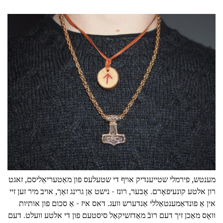
מענטש, פירמלי שטייענדיק אויף די שטעלעס פון מאַטעריאַליסם, זאגט
רון אלטע קונעיפאָרם. אָבער, רונז - נישט אַן גרינג זאַך, אויב מיר זען זיי
אין אַ פונדאַמענטאַללי אַנדערש וועג. דאס איז - אַ סכום פון אותיות
וואָס מאַכן זיך דעם רובֿ מאַדזשיקאַל סיסטעם פון די אלטע וועלט. דעם