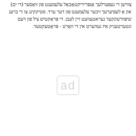
צווישן די געפערלעך אַנפּרידיקטאַבאַל עלעמענט פון וואַסער (די ים)
און אַ לעפיערעך זיכער עלעמענט פון דער ערד. סטיקקינג צו די ברעג
שיפּוורעקקעד געראטעוועט זיין לעבן. די פּראַקטיש ציל פון דעם
ונטערטעניק איז געהערט אין די וואָרט - פּראָטעקטעד.
ad