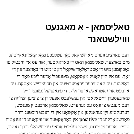
טאַליסמאַן - אַ מאַגנעט
וווילשטאנד
דעם פּאָזיציע ווערט מאַדזשיקאַל נאָך עטלעכע מאָל קאַמיונאַקייטינג
מיט באַזיצער. טאַליסמאַן האט די כאַראַקטער, אַזוי עס איז וויכטיק צו
נאָכקומען מיט די אַסטראַלאַדזשיקאַל דאַטן מיט די באַזיצער פון די
זאַך. עס איז קיין לאָגיק מאַסקאַט, מיטגעפיל אָדער ליבע פֿאַר די
באַזיצער. עס האט זיכער פּראָפּערטיעס און ספּעציפיש טאַסקס. עס
אַרבעט אויף אַטראַקשאַן פון גליק, די פינאַנציעל געזונט-ווייל,
פאַרבעסערן ווייטאַלאַטי און געשלעכט אַפּעלירן צו צוציען הצלחה צו
דעם מענטש צו וואָס עס געהערט. טאַליסמאַן אַרבעט ין מענטש,
דערעקטינג זייַן געדאנקען און אַקשאַנז אין די רעכט ריכטונג דורך
פֿאַרשטאַרקונג די positive אין כאַראַקטער און וויקאַנינג די נעגאַטיוו
טרייץ. אבער נייַ מידות, נישט געלייגט אַראָפּ ערידזשנאַלי דורך נאַטור,
ער קענען נישט אַנטוויקלען. רובֿ אָפֿט, די מאַסקאַץ זענען געמס.