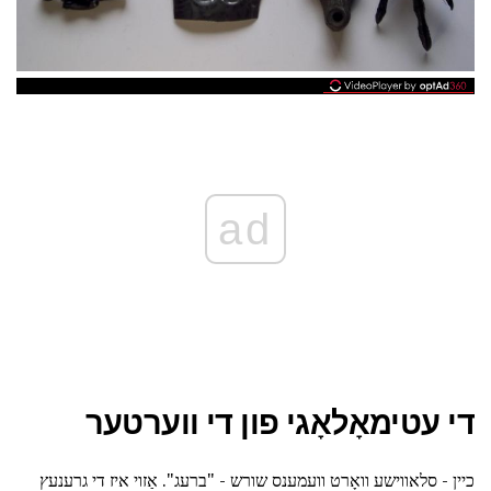
ad
די עטימאָלאָגי פון די ווערטער
כיין - סלאווישע וואָרט וועמענס שורש - "ברעג". אַזוי איז די גרענעץ