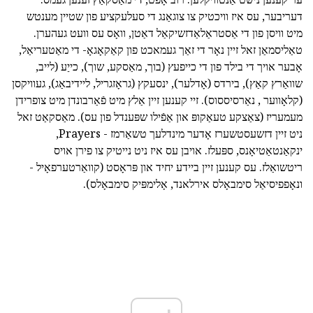
דעריבער, עס איז וויכטיק צו צוגאַנג די סעלעקציע פון שטיין מענטש
מיט וויסן פון די אַסטראַלאַדזשיקאַל דאַטן, וואָס עס וועט געהערן.
טאַליסמאַן זאל זיין נאָר די זאַך געמאכט פון קאַקאָגאָ- די מאַטעריאַל,
אָבער אויך די בילד פון די כייפעץ (בוך, מאַסקע, שוך), כייַע (לייב,
שוואַרץ קאַץ), בירדס (אָדלער), ינסעקץ (גראָזגריל, ליידיבאַג), געוויקסן
(קלאָווער , נאַרסיססוס). זיי קענען זיין אַלץ מיט פֿאַרבונדן מיט צופרידן
מעמעריז (צאַצקע טעאַקופּ און אַפֿילו שפּענדל פון עס). מאַסקאַט זאל
ניט זיין דזשעסטשערז אָדער מינדלעך טשאַרמז - Prayers,
ינקאַנטאַטיאָנס, ספּעלז. אויבן עס איז ניט נייטיק צו פירן אויס
ריטשואַלז. עס קענען זיין ביידע יחיד און פּראָסט (קוואַרטערפאָיל -
ונאָפפיסיאַל סימבאָלס אירלאנד, אָלימפּיק סימבאָלס).