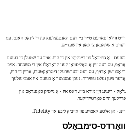
רויט ווולאַן פאָדעם טייד ביי דעם האַנטגעלענק פון די לינקס האַנט, עס
ווערט אַ שלאַבאַן צו לאָזן אין שעדיקן.
בעזעם - אַ סימבאָל פון ריינקייַט אין די הויז. אויב ער שטעלן די בעזעם
אַראָפּ, עס וועט זיין אַ טאַליסמאַן קעגן קוואָראַלז אין די משפּחה. אויב
די אָפּווישן-אַרויף, עס וועט יבערשרעקן דיטראַקטערז, אריין די הויז,
אָדער ציען געלט עשירות. געבן עמעצער אַ בעזעם איז אוממעגלעך.
גלאָק - רינגינג זייַן מורא בייז. דאס איז - אַ נייטיק סאַנעראַס און
פריילעך היים פאַרטיידיקער.
רינג - אַן אלטע קאַמייע פון אייביק ליבע און Fidelity.
וואַרדס-סימבאָלס