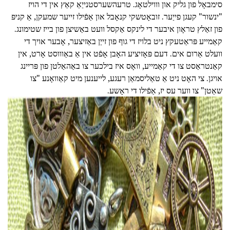
סימבאָל פון גליק און וווילטאָג. טרעהשערסטנייַאַ קאַץ אין די הויז
"ינשור" קעגן פייַער. זובאָטשקי קנאָבל און אַפֿילו זייער שמעקן, אַ קניפּ
פון זאַלץ טראָון איבער די לינקס אַקסל וועט באַשיצן פון בייז שטימונג.
קאַמייע פּראַטעקץ ניט בלויז די גוף פון זייַן באַזיצער, אָבער אויך די
וועלט אַרום אים. דעם פּאָזיציע האָבן אָפֿט אין אַ באַוווסט אָרט, אין
קאַנטראַסט צו די קאַמייע, וואָס איז בילכער צו באַהאַלטן פון פּריינג
אויגן. צי האָט ניט אַ טאַליסמאַן רעגע, לייענען מיט קאַוואָנע "צו
שאַטן" צו ווער עס יז, אַפֿילו די ראָשע.