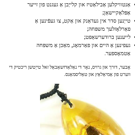
אַנטוויקלען אַבילאַטיז און קלייַבן אַ געגנט פון זייער
אַפּלאַקיישאַן;
טייַנען סדר אין געדאַנק און אַקט, צו געפֿינען אַ
פאַרלאָזלעך משפּחה;
לייענען ברודערשאַפט;
געפינען אַ היים און פאַרמאָג, מאַכן אַ משפּחה
אַטמאָספער.
אָבער, דורך און גרויס, נאָר די נאַלאַדזשאַבאַל זאל טייַטשן ריכטיק די
ווערט פון אַמיאַלאַץ און טאַליסמאַנס.