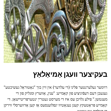
בעקיצער וועגן אַמיאַלאַץ
רוימער געלערנטער פּליני (די עלדער) אין זיין בוך "נאַטוראַל געשיכטע"
געגעבן דעם דעפֿיניציע פון קאַמייע: "ענין, אַווערץ ומגליק פון די
מענטשן." פילע גלויבן עס איז די מערסט געטרייַ ינטערפּריטיישאַן. די
קאַמייע פּראַטעקץ קעגן נעגאַטיוו ינפלוענסעס אַז קען אַדווערסלי ווירקן