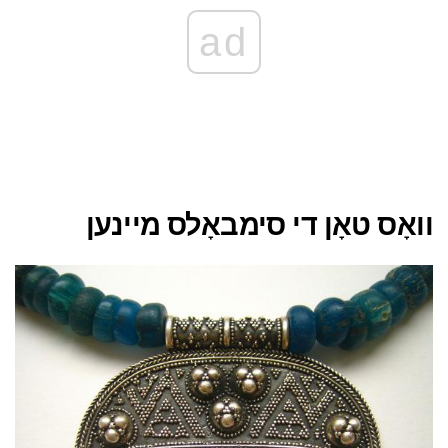
ad
וואָס טאָן די סימבאָלס מיינען