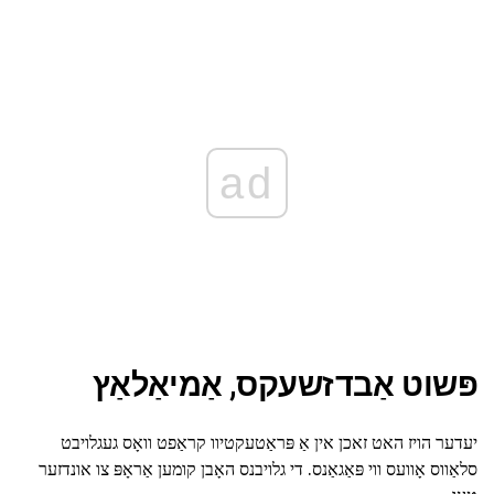
ad
פּשוט אַבדזשעקס, אַמיאַלאַץ
יעדער הויז האט זאכן אין אַ פּראַטעקטיוו קראַפט וואָס געגלויבט
סלאַווס אָוועס ווי פּאַגאַנס. די גלויבנס האָבן קומען אַראָפּ צו אונדזער