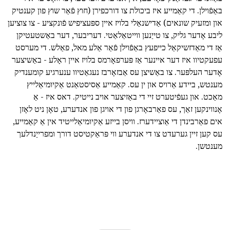
באַפֿוילן. די קאַמייע איז ביכולת צו דורכפירן (חוץ פֿאַר שוץ פון קענטיק
און ומזעיק שונאים) אַדישנאַלי בלויז איין ספּעציפיש פֿונקציע - צו צוציען
ליבע אָדער גליק, צו טייַנען ווייטאַלאַטי. דעריבער, דער באַשטעטיקן
אַז די מאַדזשיקאַל כייפעץ באַפֿוילן פֿאַר אַלע מאל, פאַלש. די מערסט
עפעקטיוו איז דער איינער אַז פּערפאָרמס בלויז איין ראָלע - באַשיצער
אָדער העלפּער. צו באַשיצן עס אַבזאָרבז נעגאַטיוו ענערגיע קומענדיק
מענטש, ביידע אַרויס און ין עס. קאַמייע אַסיסטאַנט אַקיומיאַלייץ
מאַכט. און געפֿיטערט זיי די באַזיצער אויב נייטיק. דאס איז - אַ
אָנווינקען זאַך, עס פאַרבאָרגן פון די אויגן פון אנדערע, טאָן ניט לאָזן
אים פאַרבינדן די אַוציידערז. וויסן בייזע אַקיומיאַלייטיד אין אַ קאַמייע,
עס קען זיין גערעדט צו די אנדערע ווי פּראַקטיסט דורך ומפרייַנדלעך
מענטשן.