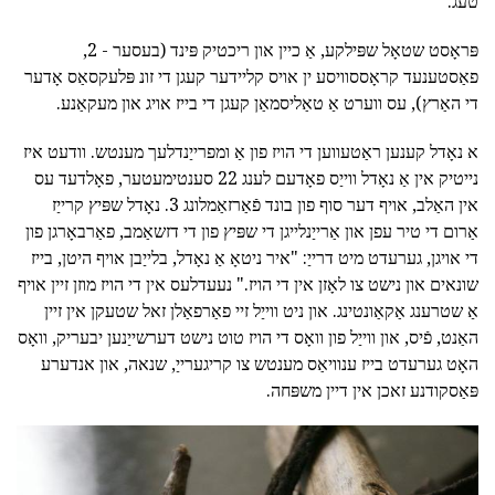
טעג.
פּראָסט שטאָל שפּילקע, אַ כיין און ריכטיק פּינד (בעסער - 2,
פאַסטענעד קראָססוויסע ין אויס קליידער קעגן די זונ פּלעקסאַס אָדער
די האַרץ), עס ווערט אַ טאַליסמאַן קעגן די בייז אויג און מעקאַנע.
א נאָדל קענען ראַטעווען די הויז פון אַ ומפרייַנדלעך מענטש. וודעט איז
נייטיק אין אַ נאָדל ווייַס פאָדעם לענג 22 סענטימעטער, פאָלדעד עס
אין האַלב, אויף דער סוף פון בונד פֿאַרזאַמלונג 3. נאָדל שפּיץ קרייַז
אַרום די טיר עפן און אַרייַנלייגן די שפּיץ פון די דזשאַמב, פאַרבאָרגן פון
די אויגן, גערעדט מיט דרייַ: "איר ניטאָ אַ נאָדל, בלייַבן אויף היטן, בייז
שונאים און נישט צו לאָזן אין די הויז." נעעדלעס אין די הויז מוזן זיין אויף
אַ שטרענג אַקאַונטינג. און ניט ווייַל זיי פאַרפאַלן זאל שטעקן אין זיין
האַנט, פֿיס, און ווייַל פון וואָס די הויז טוט נישט דערשייַנען יבעריק, וואָס
האָט גערעדט בייז ענוויאַס מענטש צו קריגערייַ, שנאה, און אנדערע
פּאַסקודנע זאכן אין דיין משפּחה.