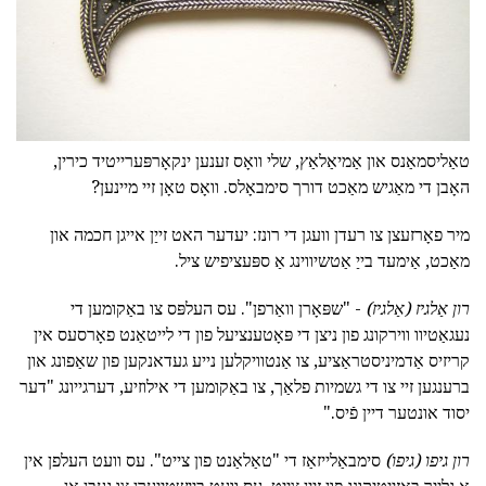
טאַליסמאַנס און אַמיאַלאַץ, שלי וואָס זענען ינקאָרפּערייטיד כירין,
האָבן די מאַגיש מאַכט דורך סימבאָלס. וואָס טאָן זיי מיינען?
מיר פאָרזעצן צו רעדן וועגן די רונז: יעדער האט זייַן אייגן חכמה און
מאַכט, אַימעד בייַ אַטשיווינג אַ ספּעציפיש ציל.
רון אַלגיז (אַלגיז)
- "שפּאָרן וואַרפן". עס העלפּס צו באַקומען די
נעגאַטיוו ווירקונג פון ניצן די פּאָטענציעל פון די לייטאַנט פאָרסעס אין
קריזיס אַדמיניסטראַציע, צו אַנטוויקלען נייע געדאנקען פון שאַפונג און
ברענגען זיי צו די גשמיות פלאַך, צו באַקומען די אילוזיע, דערגייונג "דער
יסוד אונטער דיין פֿיס."
רון גיפו (גיפו)
סימבאַלייזאַז די "טאַלאַנט פון צייט". עס וועט העלפן אין
אַ גלייַך באַזייַטיקונג פון זייַן צייַט, עס וועט ביישטייערן צו געבן אָן