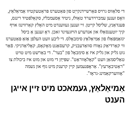
די סלאַווס גרויס פאַרשיידנקייַט פון פּאַטערנז פּראַטעקטיוו אַמיאַלאַץ,
וואָס זענען עמברוידערד טאַולז, ניטיד אַסעמבליז, סקאַלפּטיד רינגס,
פּענדאַנץ, שליסל קייטן. זיי זענען געווענדט מיט האָלץ קאַרווינגז אויף
קיך יוטענסאַלז און אנדערע הויזגעזינד זאכן. דאָ זענען אַ ביסל
יגזאַמפּאַלז פון אַמיאַלאַץ סימבאָלס. די ליבע וועט העלפן אַזאַ פּאַטערנז
ווי קאַרדיאַק נאָודז סוואַדעבניק, קרעסאַנט מאָקאָס, קאָליאַדניקי. פֿאַר
גוט גליק און גליק איז אַ סימבאָל פון "בער". די באַרשט מיט טויט
טאַליסמאַן וועט "קאָלאָווראַט". שפּייַזן די מוט און מוט איז ביכולת צו
"ראַטיבאָרעץ". אַראָפּנעמען קיין קרענק מיט גוף און נשמה
"אָוווערקאַמינג-גראָז".
אַמיאַלאַץ, געמאכט מיט זיין אייגן
הענט