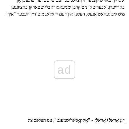
באַדויערן, אָבער טאָן ניט קרבן יממעאַסוראַבלי שטארקן באציונגען
מיט ליב געהאט אָנעס, העלפן אין דעם דיאַלאָג מיט דיין העכער "איך".
ad
רון אָדאַל
(אָדאַל)
- "אַקקאָמפּלישמענט", עס העלפּס צו: