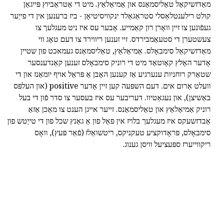
מאַדזשיקאַל טאַליסמאַנס און אַמיאַלאַץ. מיט די אַטראַביוץ פּייגאַן
קולט רילענטלאַסלי סטראַגאַלד ינקוויסיטיאָן - ביז ברענען אין די פייַער
געפֿונען צו זיין וואָרן רון קאַמייע. אָבער עס איז ניט מעגלעך צו
צעשטערן די סטעאַמבירדס. זיי זענען ריווירד צו דעם טאָג ווי
מאַדזשיקאַל סימבאָלס. אַמיאַלאַץ, טאַליסמאַנס געמאכט פון שטיין
אָדער האָלץ קאָוטאַד מיט די רוניק סימבאָלס זענען קאַנדענסער
שטאַרק רוחניות ענערגיע אַז קענען האָבן אַ פּראַל אויף יומאַנז און די
וועלט אַרום אים. דעם השפּעה קען זיין אָדער positive (און העלפּס
באַשיצן), און נעגאַטיוו. דעריבער עס איז בעסער צו סדר פֿון די בעל
רוניק אַמיאַלאַץ און טאַליסמאַנס. זייער אייגן הענט צו מאַכן אַזאַ
אַבדזשעקס איז מעגלעך בלויז אין פאַל פון אַ גאַנץ שכל פון די טייַטש פון
סימבאָלס, פּראָדוקציע טעקניקס, ריטשואַלז (פֿאַר פּעץ), וואָס
ריקווייערז ספּעציעל וויסן גענוג.