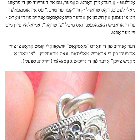
אַמולעט - אַ רעדאַגירן וואָרט. טאָמער, עס איז דערייווד פון די פראַזע
מאָלי לעטום, וואָס טראַנזלייץ ווי "קער פון טויט." עס איז אוממעגלעך
ניט צו נעמען אין חשבון אן אנדער כייפּאַטאַסאַס אָנהייב פון די וואָרט -
פֿון די אַראַביש האַמאַלעט, וואָס מיטל "צו טראָגן": אַמיאַלאַץ פירן מיט
זיי מער אָפֿט.
דער אָנהייב פון די וואָרט "מאַסקאַט" יוזשאַוואַלי קומט אַראָפּ צו צוויי
אָפּציעס: פֿון די אַראַביש טאַליסאַם, וואָס טראַנזלייץ - "צו מאַכן אַ
מאַגיש צייכן" אָדער פֿון די גריכיש τέλεσμα (ווירקונג ספּעלז).