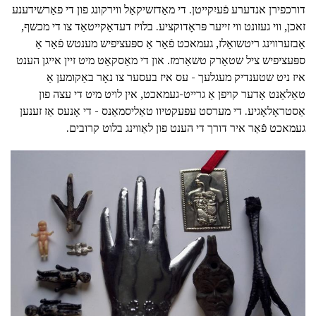
דורכפירן אנדערע פֿעיִקייטן. די מאַדזשיקאַל ווירקונג פון די פאַרשידענע
זאכן, ווי געזונט ווי זייער פּראָדוקציע. בלויז דעדאַקייטאַד צו די מכשף,
אַבזערווינג ריטשואַלז, געמאכט פֿאַר אַ ספּעציפיש מענטש פֿאַר אַ
ספּעציפיש ציל שטאַרק טשאַרמז. און די מאַסקאַט מיט זיין אייגן הענט
איז ניט שטענדיק מעגלעך - עס איז בעסער צו נאָר באַקומען אַ
טאַלאַנט אָדער קויפן אַ גרייט-געמאכט, אין לויט מיט די עצה פון
אַסטראָלאָגיע. די מערסט עפעקטיוו טאַליסמאַנס - די אָנעס אַז זענען
געמאכט פֿאַר איר דורך די הענט פון לאַווינג בלוט קרובים.