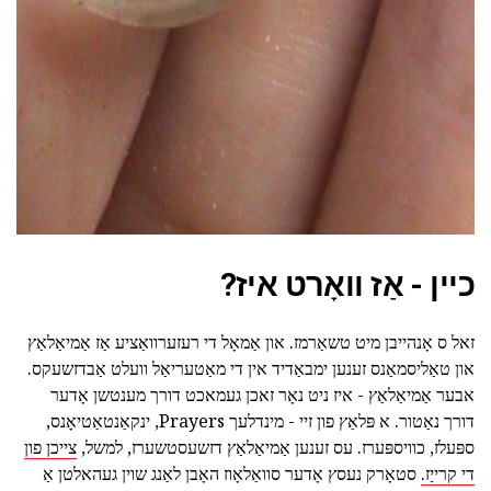
ad
כיין - אַז וואָרט איז?
זאל ס אָנהייבן מיט טשאַרמז. און אַמאָל די רעזערוואַציע אַז אַמיאַלאַץ
און טאַליסמאַנס זענען ימבאַדיד אין די מאַטעריאַל וועלט אַבדזשעקס.
אבער אַמיאַלאַץ - איז ניט נאָר זאכן געמאכט דורך מענטשן אָדער
דורך נאַטור. א פּלאַץ פון זיי - מינדלעך Prayers, ינקאַנטאַטיאָנס,
ספּעלז, כוויספּערז. עס זענען אַמיאַלאַץ דזשעסטשערז, למשל,
צייכן פון
די קרייַז.
סטאָרק נעסץ אָדער סוואַלאָוז האָבן לאַנג שוין געהאלטן אַ