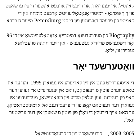
קאָונסיל. אין יענע יאָרן, און הייבט זייַן אַרבעט אונטער די פירערשאַפט
פון ך ך פּוטינאַ - דמיטרי אַנאַטאָליעוויטש אַרבעט מומחה אין די
קאַמיטי פון פרעמד באַציונגען פון די סט Petersburg מייער ס ביוראָ.
Biography פון מעדוועדעוואַ דמיטרייאַ אַנאַטאָלעוויטשאַ אין די 96-
יאָר ריפּלענישט פריידיק געשעעניש - אין זייער חתונה סוועטלאַנאַ
געבוירן זון, יליאַ.
וואַטערשעד יאָר
די אויסגעדרייט פונט אין זייַן קאַריערע איז געווארן 1999, ווען ער איז
טאקע ווערט פּוטין ס דעפּוטאַט, וואס אין יענער צייט איז געווען דער
קאָפּ פון רעגירונג. ווען יעלצין מודיע זיין רעזאַגניישאַן, מעדוועדעוו איז
געווארן דער דעפּוטאַט קאָפּ פון די פּרעסידענטיאַל אַדמיניסטראַטיאָן.
ער האט אויך דירעקץ די וואַלן פון פּוטין ס שטעקן אין דער ערשטער
וואַלן.
2003-2005 ,. - פירערשאַפט פון די פּרעזאַדענטשאַל