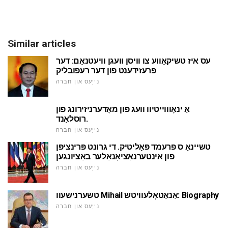
Similar articles
עס איז טשיקאַווע צו וויסן וועגן וויעטנאַם: דער
פּרעזידענט פון דער רעפּובליק
נייַעס און חברה
אַ ינאָוווייטיוו וועג פון מאָדערניזירונג פון
רוסלאַנד.
נייַעס און חברה
טשיינאַ ס פרעמד פּאָליטיק. די גרונט פּרינציפּן
פון אינטערנאַציאָנאַלער באַציונגען
נייַעס און חברה
טשערנישעוו Mihail אַנאַטאָלעוויטש: Biography
נייַעס און חברה