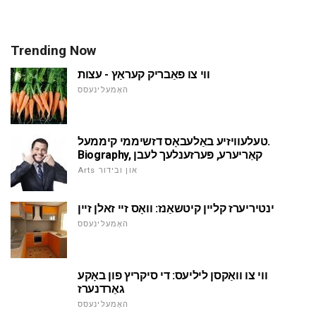
Trending Now
ווי צו פאַבריק קעראַץ - עצות
האָמעלינעסס
טעלעוויזיע באַלעבאָס דזשיממי קיממעל.
Biography, קאַריערע, פּערזענלעך לעבן
Arts און ובידור
ינטיריערז קליין קיטשאַנז: וואָס זיי זאלן זיין
האָמעלינעסס
ווי צו וואַקסן ליליעס: די סיקריץ פון באָקע
גאַרדנערז
האָמעלינעסס