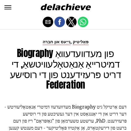
,
פּאָליטיק
נייַעס און חברה
Biography פון מעדוועדעוואַ
דמיטרייאַ אַנאַטאָלעוויטשאַ, די
דריט פּרעזידענט פון די רוסישע
Federation
דעם אַרטיקל גיט Biography מעדוועדעוו דמיטרי אַנאַטאָליעוויטש -
דער דריט און די יאַנגגאַסט אין דער געשיכטע פון די רוסישע
פּרעזידענט. PhD, ערשטע טשערמאַן פון "גאַזפּראָם" ריז פון דעם
ברעט פון דירעקטאָרס, אַן אַקטיוו פּאָליטיקער - דעם מענטש קענען