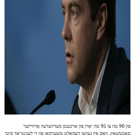
ad
פון 90 טה צו 95 טה יאָרן פון ארבעטן מעדוועדעוו אַדווייזער
סאָבטשאַק, וואס איז געווען דעמאָלט טשערמאַן פון די לענינגראַד סיטי