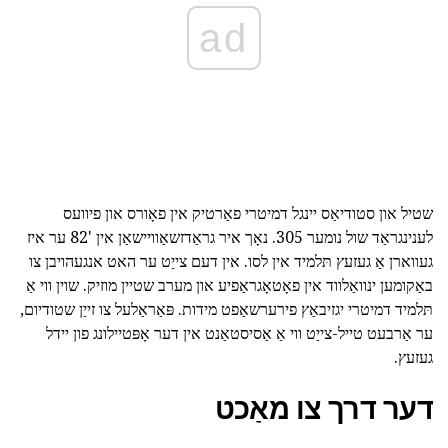
ad
שטיל און סטודיאַס יינגל דמיטרי פאַרטיק אין פאָורס און פיוועס
לענינגראַד שול נומער 305. נאָך איר גראַדזשאַוויישאַן אין '82 ער איז
געווארן אַ געזעץ תּלמיד אין לסו. אין דעם צייַט ער האט אנגעהויבן צו
באַקומען ינוואַלווד אין פאָטאָגראַפיע און מערב שטיין מוזיק. שוין ווי אַ
תּלמיד דמיטרי יגזיבאַץ פירערשאַפט מידות. פּאַראַלעל צו זייַן שטודיום,
ער אַרבעט טייל-צייַט ווי אַ אַסיסטאַנט אין דער אָפּטיילונג פון יידל
געזעץ.
דער דרך צו מאַכט