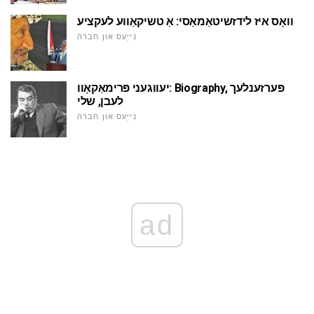
וואָס איז לידזשיטאַמאַסי: אַ טשיקאַווע לעקציע
נייַעס און חברה
יעווגעני פּרימאַקאָוו: Biography, פּערזענלעך
לעבן, שלי
נייַעס און חברה
ad