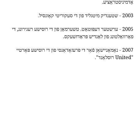
אַדמיניסטראַציע.
2003 - שטענדיק מיטגליד פון די סעקוריטי קאָונסיל.
2005 - ערשטער דעפּוטאַט. טשערמאַן פון די רוסישע רעגירונג, די
פאַרוואַלטונג פון לאַנדיש פּראַדזשעקס.
2007 - נאַמאַניישאַן פֿאַר די פּרעזאַדאַנסי פון די רוסישע פּאַרטיי
"United רוסלאַנד".