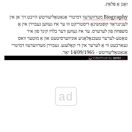
זאָגן אַ פּלאַץ.
Biography מעדוועדעוו
דמיטרי אַנאַטאָליעוויטש הייבט זיך אן אין
לענינגראַד קופּטשינאָ דיסטריקט ווו ער איז געווען געבוירן אין אַ
משפּחה פון לערערס. ער איז געווען דער בלויז קינד פון איר
טאַטע-לערער טעכנאָלאָגיע אוניווערסיטעט און אַ מוטער וואס
געארבעט ווי אַ לערער אין די קאָלעגע. געבוירן מעדוועדעוו דמיטרי
אַנאַטאָליעוויטש - 14/09/1965 יאָר.
ad