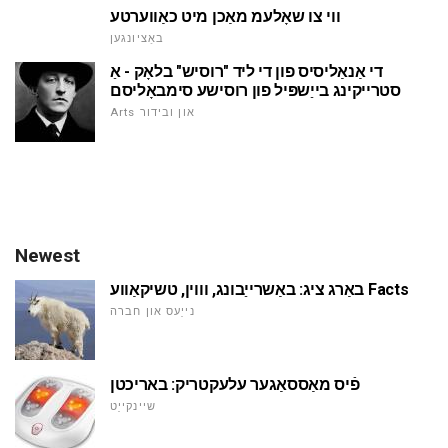
ווי צו שאָלעמ מאַכן מיט כאַווערטע
באַציונגען
די אַנאַליסיס פון די ליד "רוסיש" בלאָק - אַ
סטרייקינג בייַשפּיל פון רוסישע סימבאָליסם
Arts און ובידור
Newest
באַרג ציג: באַשרייַבונג, וווין, טשיקאַווע Facts
נייַעס און חברה
פֿיס מאַססאַגער עלעקטריק: באריכטן
שיינקייַט