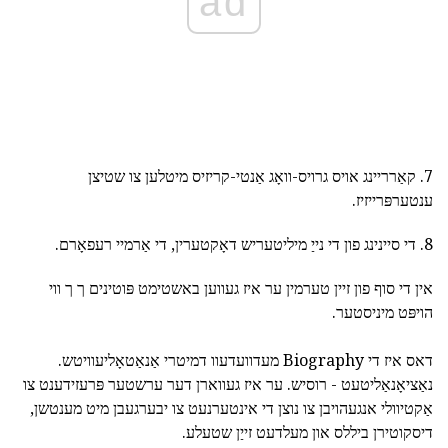
ad
7. קאַרריינג אויס גרויס-וואָג אַנטי-קריזיס מיטלען צו שטיצן
ענטערפּרייזיז.
8. די סיינינג פון די נייַ מיליטעריש דאָקטערין, די אַרמיי רעפאָרם.
אין די סוף פון זיין טערמין ער איז געווען באשטימט פּוטינים ך ך ווי
הויפּט מיניסטער.
דאס איז די Biography מעדוועדעוו דמיטרי אַנאַטאָליעוויטש.
נאַציאָנאַליטעט - רוסיש. ער איז געווארן דער ערשטער פּרעזידענט צו
אַקטיוולי אנגעהויבן צו נוצן די אינטערנעט צו יבערגעבן מיט מענטשן,
דיסקוטירן ביללס און מעלדעט זייַן שטעלע.