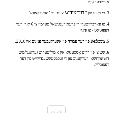
אַ בילכערקייַט.
3. די באַזע פון SCIENTIFIC צענטער "סקאָלקאָוואָ".
4. צו פאַרברייטערן די פּרעזאַדענטשאַל טערמין צו 6 יאר, דער
דעפּוטאַט - צו פינף.
5. Reform פון דער עבודה פון אינערלעכער ענינים אין 2010.
6. שטיצן פון דרום אָססעטיאַ אין אַ מיליטעריש געראַנגל מיט
דזשאָרדזשאַ. דערקענונג פון די זעלבסטשטענדיקייַט פון דער
רעפּובליק.