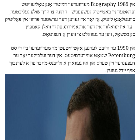
אין 1989 Biography מעדוועדעוו דמיטרי אַנאַטאָליעוויטש
ופּדאַטעד נייַ באַטייַטיק געשעעניש - חתונה צו הויך שולע געליבטער,
סוועטלאַנאַ לינניק. אַז יאָר איז געווען דער ערשטער פּרווון אין פּאָליטיק
- ער איז ינוואַלווד אין דער אָרגאַניזירונג פון
די וואַלן קאַמפּיין
סאָבטשאַק, ווען ער געוואלט צו ווערן אַ דעפּוטאַט.
אין 1990 ער הייבט לערנען אַקטיוויטעטן מר מעדוועדעוו ביי די סט
Petersburg שטאַט אוניווערסיטעט. אין דער זעלביקער יאָר ער
דעפענדעד זייַן טעזיס און איז געווארן אַ גלויבנס-מחבר פון אַ לערנבוך
אויף יידל געזעץ.