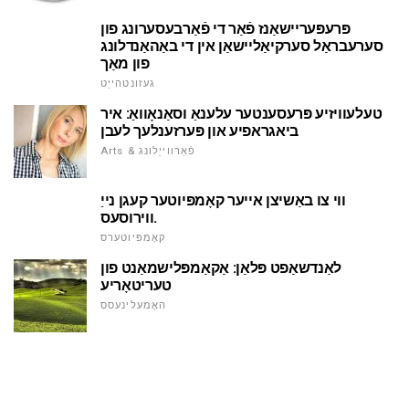
פּרעפּעריישאַנז פֿאַר די פֿאַרבעסערונג פון
סערעבראַל סערקיאַליישאַן אין די באַהאַנדלונג
פון מאַך
געזונטהייַט
טעלעוויזיע פּרעסענטער עלענאַ וסאַנאָוואַ: איר
ביאגראפיע און פּערזענלעך לעבן
Arts & פֿאַרווייַלונג
ווי צו באַשיצן אייער קאָמפּיוטער קעגן נייַ
ווירוסעס.
קאָמפּיוטערס
לאַנדשאַפט פּלאַן: אַקאַמפּלישמאַנט פון
טעריטאָריע
האָמעלינעסס