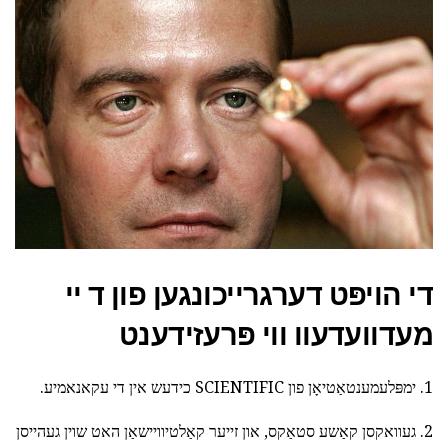
די הויפּט דערגרייכונגען פון ד
יי
מעדוועדעוו
ווי פּרעזידענט
1. ימפּלעמענטאַטיאָן פון SCIENTIFIC כידעש אין די עקאנאמיע.
2. געוואקסן קאַשע סטאַקס, און זייער קאַלטיוויישאַן האט שוין געהייסן