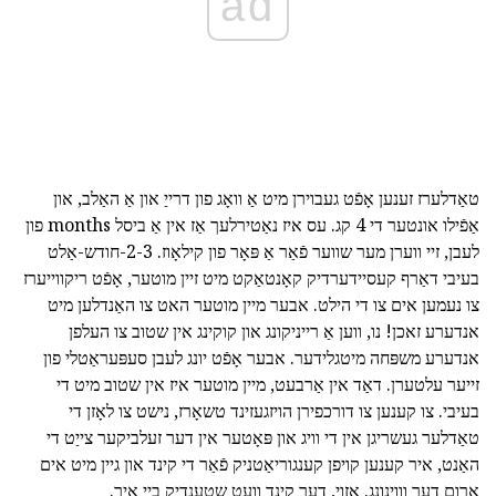
ad
טאַדלערז זענען אָפֿט געבוירן מיט אַ וואָג פון דרייַ און אַ האַלב, און
אַפֿילו אונטער די 4 קג. עס איז נאַטירלעך אַז אין אַ ביסל months פון
לעבן, זיי ווערן מער שווער פֿאַר אַ פּאָר פון קילאָוז. 2-3-חודש-אַלט
בעיבי דאַרף קעסיידערדיק קאָנטאַקט מיט זיין מוטער, אָפֿט ריקווייערז
צו נעמען אים צו די הילט. אבער מיין מוטער האט צו האַנדלען מיט
אנדערע זאכן! נו, ווען אַ רייניקונג און קוקינג אין שטוב צו העלפן
אנדערע משפּחה מיטגלידער. אבער אָפֿט יונג לעבן סעפּעראַטלי פון
זייער עלטערן. דאַד אין אַרבעט, מיין מוטער איז אין שטוב מיט די
בעיבי. צו קענען צו דורכפירן הויזגעזינד טשאָרז, נישט צו לאָזן די
טאַדלער געשריגן אין די וויג און פּאָטער אין דער זעלביקער צייַט די
האַנט, איר קענען קויפן קענגוריאַטניק פֿאַר די קינד און גיין מיט אים
אַרום דער וווינונג. אזוי, דער קינד וועט שטענדיק בייַ איר.