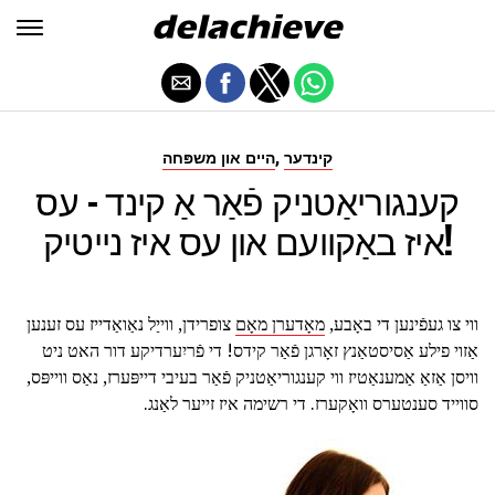
,
קינדער
היים און משפּחה
קענגוריאַטניק פֿאַר אַ קינד - עס
איז באַקוועם און עס איז נייטיק!
ווי צו געפֿינען די באָבע,
מאָדערן מאָם
צופרידן, ווייַל נאַואַדייז עס זענען
אַזוי פילע אַסיסטאַנץ זאָרגן פֿאַר קידס! די פֿריִערדיקע דור האט ניט
וויסן אַזאַ אַמענאַטיז ווי קענגוריאַטניק פֿאַר בעיבי דייפּערז, נאַס ווייפּס,
סווייד סענטערס וואָקערז. די רשימה איז זייער לאַנג.