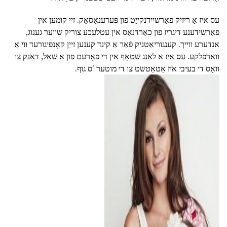
עס איז אַ ריזיק פאַרשיידנקייַט פון פּערענאָסאָק. זיי קומען אין
פאַרשידענע דיגריז פון כאַרדנאַס אין עטלעכע צוריק שווער גענוג,
אנדערע ווייך. קענגוריאַטניק פֿאַר אַ קינד קענען זייַן קאָנפיגורעד ווי אַ
וואַרפלקע. עס איז אַ לאַנג שטאָף אין די פאָרעם פון אַ שאַל, דאַנק צו
וואָס די בעיבי איז אַטאַטשט צו די מוטער 'ס גוף.