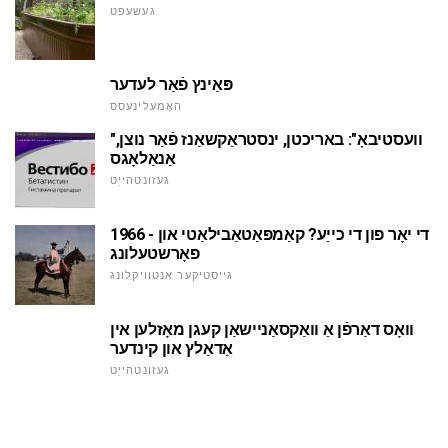
געשעפט
פּאַינץ פֿאַר לעדער
האָמעלינעסס
"וועסטיבאָ": באריכטן, ינסטראַקשאַנז פֿאַר נוצן,
אַנאַלאָגס
געזונטהייַט
1966 - די יאָר פון די כייַע? קאַמפּאַטאַבילאַטי און
פאָרשטעלונג
גייסטיקער אנטוויקלונג
וואָס דאַרפֿן אַ וואַקסאַניישאַן קעגן מאָזלען אין
אַדאַלץ און קינדער
געזונטהייַט