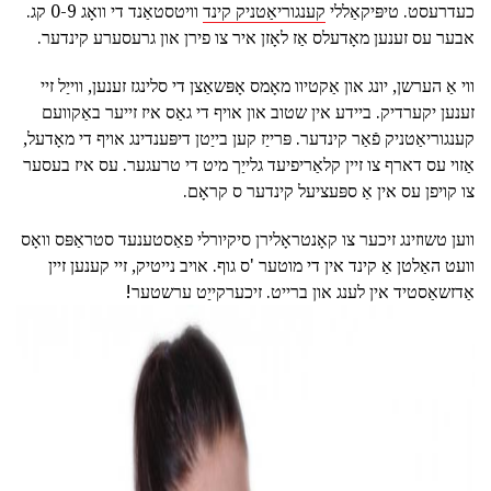
כעדרעסט. טיפּיקאַללי
קענגוריאַטניק קינד
וויטסטאַנד די וואָג 0-9 קג.
אבער עס זענען מאָדעלס אַז לאָזן איר צו פירן און גרעסערע קינדער.
ווי אַ הערשן, יונג און אַקטיוו מאָמס אָפּשאַצן די סלינגז זענען, ווייַל זיי
זענען יקערדיק. ביידע אין שטוב און אויף די גאַס איז זייער באַקוועם
קענגוריאַטניק פֿאַר קינדער. פּרייַז קען בייַטן דיפּענדינג אויף די מאָדעל,
אַזוי עס דארף צו זיין קלאַריפיעד גלייַך מיט די טרעגער. עס איז בעסער
צו קויפן עס אין אַ ספּעציעל קינדער ס קראָם.
ווען טשוזינג זיכער צו קאָנטראָלירן סיקיורלי פאַסטענעד סטראַפּס וואָס
וועט האַלטן אַ קינד אין די מוטער 'ס גוף. אויב נייטיק, זיי קענען זיין
אַדזשאַסטיד אין לענג און ברייט. זיכערקייַט ערשטער!