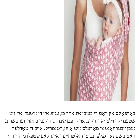
ad
באַקפּאַקס אין וואָס די בעיבי איז אויך כאַנגגינג אין די מוטער, איז ניט
שטענדיק וווילטויק ווירקונג אויף דעם קינד 'ס רוקנביין, אַזוי ווען טשוזינג
געבן ייבערהאַנט צו מאָדעלס מיט אַ האַרט צוריק. אויב די טאַדלער
האט נישט נאָך געלערנט צו האַלטן זייער אייגן קאָפּ שטעלן מוזן זיין די