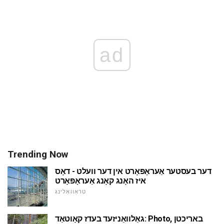
ad
Trending Now
דער בעסטער אַעראָפּאָרט אין דער וועלט - דאָס
איז האָנג קאָנג אַעראָפּאָרט
טראַוואַלינג
גאַלוואַניזעד בעדז קאָוטאַד: Photo, באריכטן