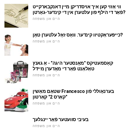
ווי אַזוי קען איך אויסדריקן מיין דאנקבארקייט
פֿאַר די הילף פון עלטערן אין די קינדער-גאָרטן?
היים און משפּחה
כייפּעראַקטיוו קינדער. וואָס זאָל עלטערן טאָן?
היים און משפּחה
קאָסמעטיקס "מאָנסטער היגה" - אַ גאנץ
טאַלאַנט פֿאַר די מאָדערן מיידל
היים און משפּחה
שטאַם מאַשין Francesco בערנאָוללי פֿון
"קאַרס 2" קאַרטון
היים און משפּחה
בעיבי סוועטער פֿאַר יינגלעך
היים און משפּחה