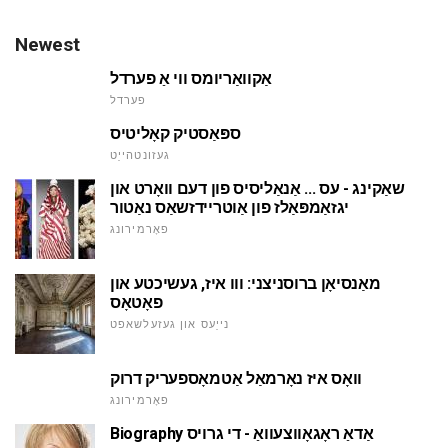
Newest
אַקוואַריומס ווי אַ פערדל
פערדל
ספּאַסטיק קאָליטיס
געזונטהייַט
שאַקינג - עס ... אַנאַליסיס פון דעם וואָרט און
יגזאַמפּאַלז פון אַוטריידזשאַס נאַטור
פאָרמירונג
מאַנסיאָן ברוסניצני: ווו איז, געשיכטע און
פאָטאָס
נייַעס און געזעלשאפט
וואָס איז נאָרמאַל אַטמאָספעריק דרוק
פאָרמירונג
Biography אַדאַ ראָגאָווצעוואַ - די גרויס