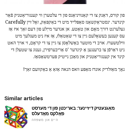
פון קורס, דאַנק צו די קאַנוויניאַנס פון די עלטערן ווי קענגוריאַטניק פֿאַר
קינדער. ינסטראַקשאַנז סאַפּלייד מיט די באַקפּאַק, זאָל זיין Carefully
געלערנט דורך מאָם און טאַטע. אן אנדער מייַלע פון דעם זאַך איז אַז
עס קענען בעשאָלעם גיין צו די שאַטאַלז, אַז איז ניט מעגלעך מיט
ווילטשערז. אויב די מוטער באַשלאָסן צו גיין צו די קראָם, זי אויך האט
ניט דאַרפֿן צו ברענגען אַ קינדער 'ס אַריבערפירן, גענוג צו שטעלן די
קינד אין קענגוריאַטניק און מאַכן נייטיק פּערטשאַסאַז.
נאָך מאַזלדיק אונדז מאַפּע וואס הנאה אַזאַ אַ באַקוועם זאַך!
Similar articles
מאַגנעטיק דיזיינער: באריכטן פון די מערסט
פאָלקס מאָדעלס
היים און משפּחה