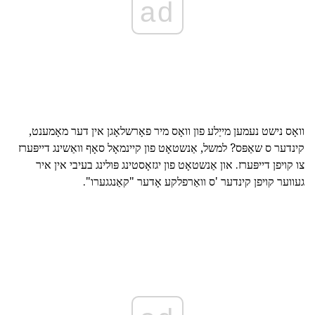
ad
וואָס נישט נעמען מייַלע פון וואָס מיר פאָרשלאָגן אין דער מאָמענט,
קינדער ס שאַפּס? למשל, אַנשטאָט פון קיינמאָל סאָף וואַשינג דייפּערז
צו קויפן דייפּערז. און אַנשטאָט פון יגזאָסטינג פּולינג בעיבי אין איר
געווער קויפן קינדער 'ס וואַרפלקע אָדער "קאַנגגערו".