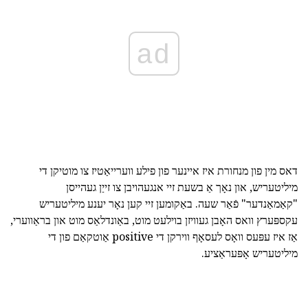
ad
דאס מין פון מנחורת איז איינער פון פילע ווערייאַטיז צו מוטיקן די
מיליטעריש, און נאָך אַ בשעת זיי אנגעהויבן צו זייַן געהייסן
"קאַמאַנדער" פֿאַר שעה. באַקומען זיי קען נאָר יענע מיליטעריש
עקספּערץ וואס האָבן געוויזן בוילעט מוט, באַונדלאַס מוט און בראַווערי,
אַז איז עפּעס וואָס לעסאָף ווירקן די positive אַוטקאַם פון די
מיליטעריש אָפּעראַציע.