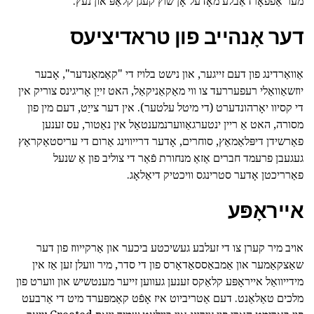
מער אַפפאָרדאַבלע מאָדעל אָן שוץ קעגן קלאַפּ און נעץ.
דער אָנהייב פון טראדיציעס
אַוואַרדינג פון דעם זייגער, און נישט בלויז די "קאַמאַנדער", אָבער
יוזשאַוואַלי רעפעררעד צו ווי מאַקאַניקאַל, האט זייַן אָריגינס צוריק אין
די קסיוו יאָרהונדערט (די מיטל עלטער). אין דער צייַט, דעם מין פון
מסורה, האט אַ ריין ינטערגאַווערנמענטאַל אין נאַטור, עס זענען
פאַרשידן דיפּלאַמאַץ, סוחרים, אָדער דרייווינג אַרום די עריסטאַקראַץ
געגעבן פרעמד חברים אַזאַ מנחורת פֿאַר די צוליב פון אַ שנעל
פאַרריכטן אָדער סטרינגס וויכטיק דיאַלאָג.
אייראָפּע
אויב מיר קערן צו די זעלבע געשיכטע ביכער און אַרקייווז פון דער
שאַצקאַמער און אַמבאַססאַדאָרס פון די סדר, מיר וועלן זען אַז אין
מידייוואַל אייראָפּע קלאַקס זענען געווען זייער מענטשיש און ווערט פון
מלכים טאַלאַנט. דעם אַטריביוט איז אָפֿט קאַמפּערד מיט די אַרבעט