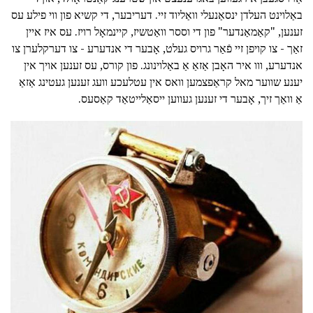
באַלוינט העלדן ינסאַנעלי וואַליוד זיי. דעריבער, די קשיא פון ווי פילע עס
זענען, "קאַמאַנדער" פון די וססר וואַטשיז, קיינמאָל רויז. עס איז איין
זאַך - צו קויפן זיי פֿאַר גרויס געלט, אָבער די אנדערע - צו דערקלערן צו
אנדערע, ווו איר האָבן אַזאַ אַ באַלוינונג. פון קורס, עס זענען אויך אין
יענע שווער מאל קראַפצמען וואס אין עטלעכע וועג זענען געטינג אַזאַ
אַ וואַך זיך, אָבער די זענען געווען ייסאַלייטאַד קאַסעס.