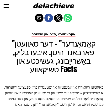
,
אַקסעסעריז
היים און משפּחה
"קאַמאַנדער" - דער סאוועטן
פארבאנד היטן. איבערבליק,
באַשרייַבונג, געשיכטע און
טשיקאַווע Facts
באַקומען ריוואָרדז און ינסענטיווז איז שטענדיק פייַן, ספּעציעל דיזערווד.
א אָפּשיידנדיק שטריך פון די צייטן פון די סאוועטן פארבאנד איז געווען
אַוואָרדיד פֿאַר בוילעט מעשים און סאַקסעסאַז שעה, און דער הויפּט
פּערסטידזשאַס געהאלטן ריסט "קאַמאַנדער" וואַך. וססר האט