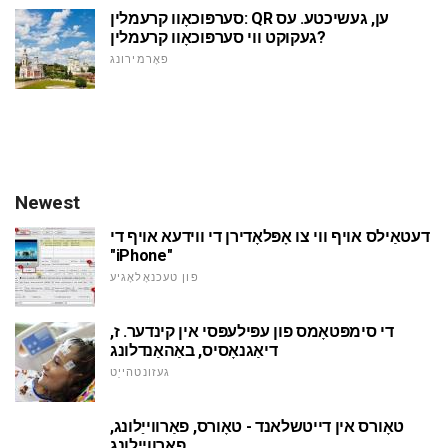
סערפּוכאָוו קרעמלין: QR ען, געשיכטע. עס
געקוקט ווי סערפּוכאָוו קרעמלין?
פאָרמירונג
Newest
דעטאַילס אויף ווי צו אָפּלאָדירן די ווידעא אויף די
"iPhone"
פון טעכנאָלאָגיע
די סימפּטאָמס פון עפּילעפּסי אין קינדער. ז,
דיאַגנאָסיס, באַהאַנדלונג
געזונטהייַט
טאָורס אין דייטשלאנד - טאָורס, פאַרווייַלונג,
פאַרווייַלונג.