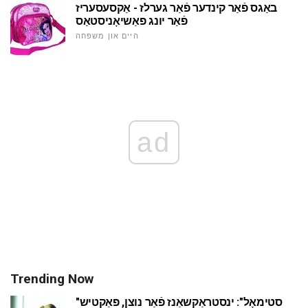
באַגס פֿאַר קינדער פֿאַר גערלז - אַקסעסעריז
פֿאַר יונג פאַשיאָניסטאַס
היים און משפּחה
ad
Trending Now
"סטימאָל": ינסטראַקשאַנז פֿאַר נוצן, פאַקטיש