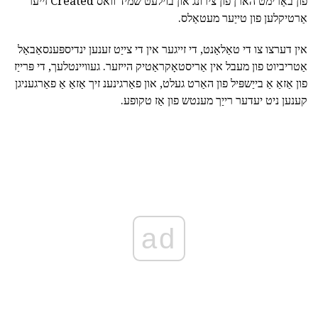
פון באַרימט הארן פון צירונג און בוילעט שמיד וואס Created זייער
אַרטיקלען פון טייַער מעטאַלס.
אין דערצו צו די טאַלאַנט, די זייגער אין די צייַט זענען ינדיספּענסאַבאַל
אַטריביוט פון מעבל אין אַריסטאָקראַטיק הייזער. געוויינטלעך, די פּרייַז
פון אַזאַ אַ בייַשפּיל פון האַרט געלט, און פאַרגינענ זיך אַזאַ אַ פאַרגעניגן
קענען ניט יעדער רייַך מענטש פון אַז טקופע.
ad