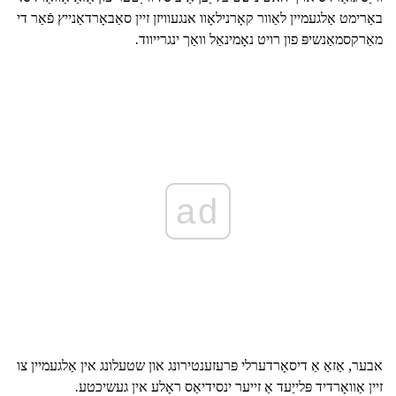
באַרימט אַלגעמיין לאַוור קאָרנילאָוו אנגעוויזן זיין סאַבאָרדאַנייץ פֿאַר די
מאַרקסמאַנשיפּ פון רויט נאָמינאַל וואַך ינגרייווד.
ad
אבער, אַזאַ אַ דיסאָרדערלי פּרעזענטירונג און שטעלונג אין אַלגעמיין צו
זיין אַוואָרדיד פּלייַעד אַ זייער ינסידיאַס ראָלע אין געשיכטע.