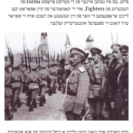
פילע. עס איז געווען איינער פון די מערסט פּראָסט Forms פון
העכערונג פון Fighters, אַזוי די קאַמאַנדער פון קיין אַפּאַראַט קען
לייכט אַראָפּנעמען די וואַך פֿון זייַן קעשענע און רעכט אויף די פּאַראַד
ערד האַנט זיי ספּעציעל אונטערשיידן זעלנער.
ווייַס גואַרדס אויך האט נישט בלייַבן אַ ביסל ווייַטער פון אַזאַ אַוואַרדס.