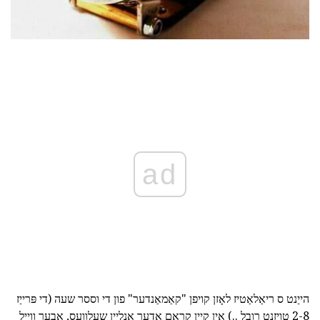
ad
הייַנט ס ריאַלאַטיז לאָזן קויפן "קאַמאַנדער" פון די וססר שעה (די פּרייַז
2-8 טויזנט רובל ..) אין קיין קראָם אָדער אָנליין שעלוועס, אָבער ווייַל