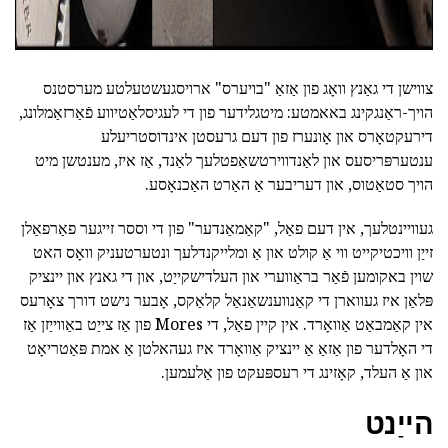
צווישן די גאַנץ וואָג פון אַזאַ "בויערס" ארויסגעשטעלטע מערסטנס
הויך-ראַנגקינג באאמטע: מיטגלידער פון די לעגיסלאַטיווע פֿאַרזאַמלונג,
דירעקטאָרס און אָונערז פון דעם גרעסטן אינדוסטריעלע
ענטערפּריסעס און לאַנדווירטשאַפטלעך לאַנד, אַז איז, מענטשן מיט
הויך סטאַטוס, און דעריבער אַ האַרט האַכנאָסע.
געוויינטלעך, אין דעם פאַל, "קאַמאַנדער" פון די וססר זייגער פאַרפאַלן
זייַן וויכטיקייט ווי אַ קולט און אַ ומלייקנדלעך ונטערטעניק וואָס האט
שוין באקומען פֿאַר בראַווערי און העלדישקייַט, און די גאנץ און יינציק
פּלאַן איז געווארן די קאַנווענשאַנאַל קלאַקס, אָבער נישט דורך צאָרעס
אין קאַמבאַט אַוואָרד. אין קיין פאַל, די Mores פון אַז צייַט באַווייַזן אַז
די האָלדער פון אַזאַ אַ יינציק אַוואָרד איז געהאלטן אַ אמת פּאַטריאָט
און אַ העלד, קאָזינג די רעספּעקט פון אַלעמען.
הייַנט