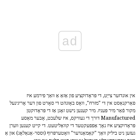
ad
אין אונדזער צייַט, די פּראָדוקציע פון אַזאַ אַ וואַך פירמע איז
פאַרקנאַסט אין די "מזרח", וואָס באָוגהט די סאָרט פון דער אָריגינעל
מקור פֿאַר מיר פּעניז. מיר קענען נישט זאָגן אַז די פּראָדוקטן
Manufactured דורך די געוויקס, איז שלעכט, אָבער מאַסע
פּראָדוקציע איז נאָך אַפפעקטעד די קוואַליטעט. די קייט קענען ווערן
געזען ניט ביליק וואַך "קאַמאַנדער" וואָטערפּרוף (וססר-אַנאַלאָג) און אַ