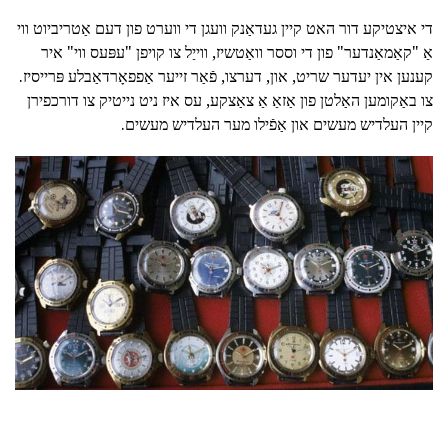
די איצטיקע דור האט קיין געדאַנק וועגן די ווערט פון דעם אַטריביוט ווי
אַ "קאַמאַנדער" פון די וססר וואַטשיז, ווייַל צו קויפן "עפּעס ווי" איר
קענען אין יעדער שריט, און, דערצו, פֿאַר זייער אַפפאָרדאַבלע פּרייסיז.
צו באַקומען האַלטן פון אַזאַ אַ צאַצקע, עס איז ניט נייטיק צו דורכפירן
קיין העלדיש מעשים און אַפֿילו מער העלדיש מעשים.