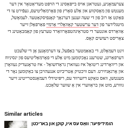
צערעמאָניע, געטראגן אויס בייפּאַסינג די הויפּט מעדיאַטאָר אין דער
מענטש פון מאָסקווע און אַלע סאָרץ פון פאָרמאַליטיעס, געפֿירט צו די
פאַקט אַז רובֿ פון די שעה זענען דערנאָך קאָנפיסקאַטעד. לעמאָשל,
מיטגלידער פון
דער ערשטער קאַוואַלרי אַרמיי
פאַרפאַלן זייער
אַוואַרדס אונטער די סטראַיגהטפאָרוואַרד טערעץ פון קאַמבאַטינג די
צאַריסט רעזשים קאָס.
זינט דעמאָלט, די באַאַמטער באַפֿעל, צו דערמאָנען אָן די שלעכט
דערפאַרונג, שטרענג נאָכקומען מיט אַלע די פאָרמאַליטיעס פון ינסיניווז
און ריוואָרדינג ריטואַל איז געווארן גראַדזשואַל - איז טראָגעדיק געוואָרן
און אָרגאַניזירט. דעם וויכטיק אַטריביוט אנגעהויבן צו באַקומען נאָר די
מענטשן, וואס טאַקע דיזערווד עס, ריפּיטידלי דעמאַנסטרייטינג זייער
גווורע, מוט און בראַווערי אין אַ שווער שלאַכט.
Similar articles
הומידיפיער: וואָס עס איז, קוקן און באריכטן