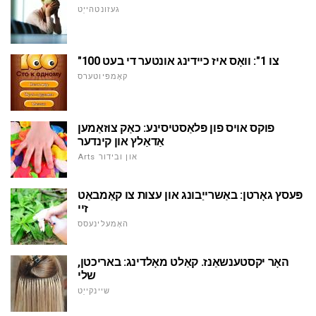
געזונטהייַט
"100 צו 1": וואָס איז כיידינג אונטער די בעט
קאָמפּיוטערס
פוקס אויס פון פּלאַסטיסינע: כאַק צוזאַמען
אַדאַלץ און קינדער
Arts און ובידור
פּעסץ גאָרטן: באַשרייַבונג און עצות צו קאַמבאַט
זיי
האָמעלינעסס
האָר יקסטענשאַנז. קאַלט מאָלדינג: באריכטן,
שלי
שיינקייַט