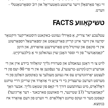
זיי גאָר פאַרפאַלן זייער ערשטע מאַטעריאַל און רובֿ ימפּאָרטאַנטלי -
ווערט.
טשיקאַווע FACTS
עטלעכע יאר צוריק, אַ פאַירלי געזונט-באקאנט היסטאריקער וויקטאָר
יסייַעוו אין זייער אייגן קרייזן פאַרקנאַסט און ימפּאַרשאַל ויספאָרשונג
אין די סקאַם און שווינדל מיט פאַרשידענע אַוואַרדס, און היטן
"קאַמאַנדער" פון די וססר האָבן שוין געהאלטן ווי אַ בילכערקייַט.
לויט צו די דאַטן געזאמלט און סערווייז גלייַך ינוואַלווד ביידע איין און די
אנדערע זייַט (קוינע-טרעגער), ער געפֿונען אַז אין די פרי 90-יעס פון די
לעצטע יאָרהונדערט עס איז געווען מעגלעך צו באַקומען האַלטן פון די
מערסט דערעכ-ערעצדיק ביי די צייַט די אַוואָרד אין שרייבן דריי טויזנט
דאָללאַרס, מיט געחתמעט דורך די קאָפּ פון שטאַט גלייַך. אבער וואַך
"קאַמאַנדער" (17 שטיינער, די סאוועטן פארבאנד - דער אָריגינעל)
קאָסטן מער ווי זעקס טויזנט דאָללאַרס. די ווערט פון דעם אַוואָרד איז
בנימצא.