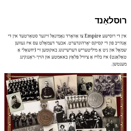
רוסלאַנד
אין די רוסישע Empire צו אַוואָרד נאָמינאַל זייגער סטאַרטעד אין די
אָנהייב פון די קסיקס יאָרהונדערט. אבער דעמאָלט עס איז געווען
שמאָל און ניט אַ מיליטעריש דערשיינונג באקומען זיי (יוזשאַלי אַ
טאַלאַנט) איז בלויז אַ ציוויל פּלאַץ באאמטע און הויך-ראַנגקינג
מענטשן.