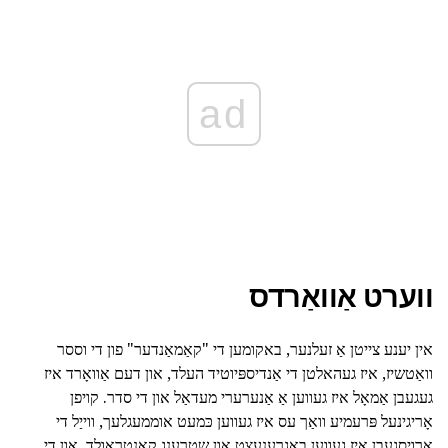
ad
ווערט אַוואַרדס
אין יענע צייטן אַ זעלנער, באקומען די "קאַמאַנדער" פון די וססר
וואַטשיז, איז געהאלטן די אַנדיספּיוטיד העלד, און דעם אַוואָרד איז
געגעבן אַמאָל איז געווען אַ אַנערערי מעדאַל און די סדר. קויפן
אָריגינעל פּרעמיע וואַך עס איז געווען כּמעט אוממעגלעך, ווייַל די
אַרויסגעבן איז געווען באגרענעצט און שטרענג קאַנטראָולד, און די