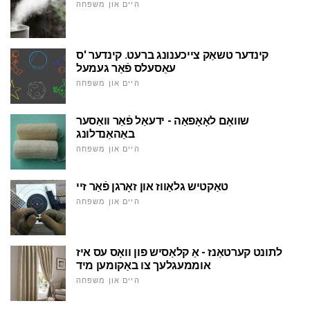
היים און משפּחה
קינדער טשאַק צייכענונג ברעט. קינדער 'ס
עאַסעלס פֿאַר געמעל
היים און משפּחה
שוואָם לאָאָפאַה - ידעאַל פֿאַר וואַסער
באַהאַנדלונג
היים און משפּחה
טאַקטיש גלאַווז און זאָרגן פֿאַר זיי
היים און משפּחה
לתונט קערטאַנז - אַ קלאַסיש פון וואָס עס איז
אוממעגלעך צו באַקומען מיד
היים און משפּחה