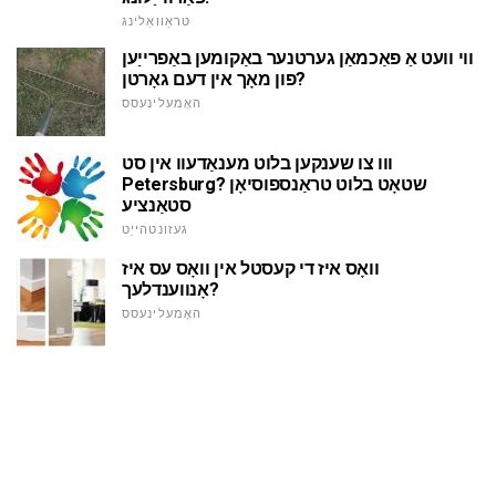
טראַוואַלינג
ווי וועט אַ פאַכמאַן גערטנער באַקומען באַפרייַען
פון מאָך אין דעם גאָרטן?
האָמעלינעסס
ווו צו שענקען בלוט מענאַדעוו אין סט
Petersburg? שטאָט בלוט טראַנספוסיאָן
סטאַנציע
געזונטהייַט
וואָס איז די קעסטל אין וואָס עס איז
אָנווענדלעך?
האָמעלינעסס