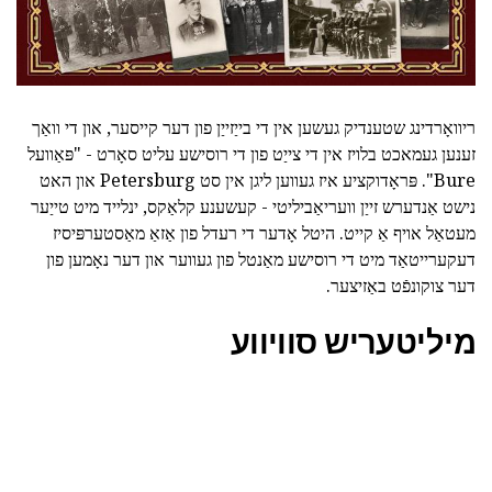
ריוואָרדינג שטענדיק געשען אין די בייַזייַן פון דער קייסער, און די וואַך
זענען געמאכט בלויז אין די צייַט פון די רוסישע עליט סאָרט - "פּאַוועל
Bure". פּראָדוקציע איז געווען ליגן אין סט Petersburg און האט
נישט אַנדערש זייַן וועריאַביליטי - קעשענע קלאַקס, ינלייד מיט טייַער
מעטאַל אויף אַ קייט. היטל אָדער די רעדל פון אַזאַ מאַסטערפּיסיז
דעקערייטאַד מיט די רוסישע מאַנטל פון געווער און דער נאָמען פון
דער צוקונפֿט באַזיצער.
מיליטעריש סוויווע