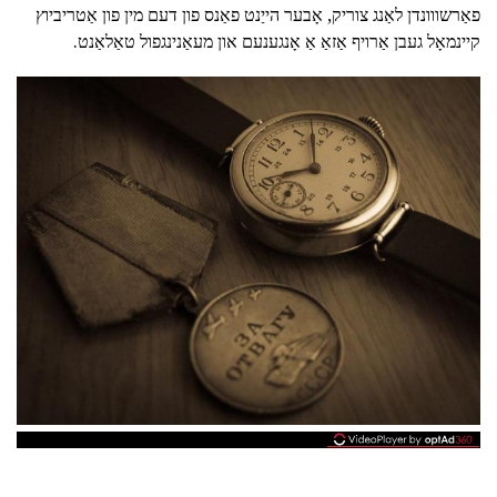
פאַרשווונדן לאַנג צוריק, אָבער הייַנט פאַנס פון דעם מין פון אַטריביוץ
קיינמאָל געבן אַרויף אַזאַ אַ אָנגענעם און מעאַנינגפול טאַלאַנט.