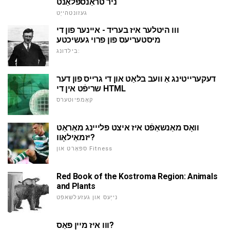
ניר טראַנספּלאַנט
געזונטהייַט
ווו היטלער איז בעריד - איינער פון די
מיסטעריעס פון פרוי געשיכטע
בילדונג:
דעקערייטינג אַ וועב בלאַט און די גרייס פון דער
שריפֿט אין די HTML
קאָמפּיוטערס
וואָס מאַנשאַפֿט איז איצט פּלייינג מאַראַט
יזמאַילאָוו?
ספּאָרט און Fitness
Red Book of the Kostroma Region: Animals
and Plants
נייַעס און געזעלשאפט
ווו איז מיין פּאַס?