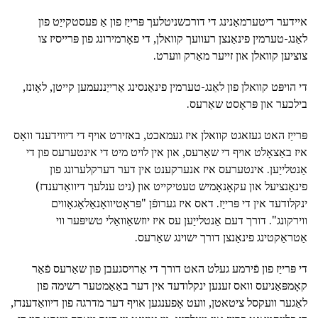
איידער דיטערמאַנינג די דורכשניטלעך פּרייַז פון אַ פעסטקייַט פון
לאַנג-טערמין פינאַנצן רעוועך קוואלן, די פאָרמירונג פון פּרייסיז צו
צוציען קוואלן און זייער מאַרק ווערט.
די הויפּט קוואלן פון לאַנג-טערמין פינאַנסינג אַרייַננעמען קייטן, לאָונז,
בילכער און פּראָסט שאַרעס.
פּרייַז האט געזאגט קוואלן איז געמאכט, באזירט אויף די דיווידענד וואָס
איז באַצאָלט אויף די שאַרעס, און אין לויט מיט די אינטערעס פון די
אַנטלייַען. אינטערעס איז אנערקענט אין דער דערקלערונג פון
פינאַנציעל און עקאָנאָמיש טעטיקייט און (ניט ענלעך דיוואַדענדז)
ינקלודעד אין די פּרייַז. דאס איז גערופֿן "פּראָטיוואָנאַלאָגאָווים
ווירקונג". דורך דעם אַנטלייַען עס איז יוזשאַוואַלי טשיפּער ווי
אַטראַקטינג פינאַנצן דורך ישוינג שאַרעס.
די פּרייַז פון פֿירמע געלט האט דורך די אַרויסגעבן פון שאַרעס פֿאַר
קאָמפּאַניעס וואס זענען ינקלודעד אין דער באַאַמטער רשימה פון
לאַגער וועקסל ציטאטן, וועט אָפענגען אויף דער מדרגה פון דיוואַדענדז,