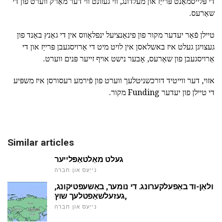
די פּלייסמאַנט פּרייַז און מעלדונג, ווי געזונט ווי דער מאַרק ווערט פון די
שאַרעס.
טיילן פֿאַר יעדער מקור פון פינאַנציעל ינפלאָווס אין די גאַנץ באַנד פון
געצויגן געלט איז באשלאסן אין לויט מיט די אַרויסגעבן פּרייַז און די
אַרויסגעבן פון שאַרעס, אָבער נישט אויף זייער פּנים ווערט.
אזוי, דער ווייטיד דורכשניטלעך ווערט פון פֿירמע רעסורסן איז משפּיע
די טיילן פון יעדער Funding מקור.
Similar articles
געלט מאַלטאַפּלייער
נייַעס און חברה
ולאַן-וד באַפעלקערונג. די נומער, באַשעפטיקונג,
געזעלשאַפטלעך שוץ,
נייַעס און חברה