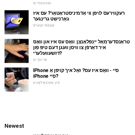
געזונטהייַט
רעקווירעס לויפן ווי אַדמיניסטראַטאָר? עס איז
גאָרנישט גרינגער
קאָמפּיוטערס
טראַנסדערמאַל ייַנפלאַנצן: וואָס עס איז און וואָס
איר דאַרפֿן צו וויסן וועגן דעם טיפּ פון
דזשעוועלערי?
שיינקייַט
IPhone סיי - וואָס איז עס? זאָל איך קויפן אַ
iPhone סיי?
פון טעכנאָלאָגיע
Newest