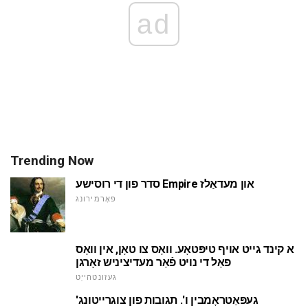
ad
Trending Now
סדר פון די רוסישע Empire און מעדאַלז
פאָרמירונג
א קינד גייט אויף טיפּטאָע. וואָס צו טאָן, אין וואָס
פאַל די נויט פֿאַר מעדיציניש זאָרגן
געזונטהייַט
'געפּאַטראָמבין ו'. תגובות פון צוגרייטונג