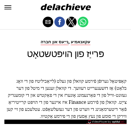
,
עקאנאמיע
נייַעס און חברה
פּרייַז פון הויפּטשטאָט
קאַפּיטאַל גערופֿן פֿירמע קוואלן פון געלט (לייאַביליטיז פון די וואָג
בלאַט) אַז דזשענערייט רעוועך. די קוואלן זענען די מיטל פון דער
געזונט-ווייל פון די פאַרנעמונג אָונערז אין די פאַקטיש און די קומענדיק
צייַט. קוואלן פון פֿירמע Finance איז איינער פון די הויפּט קרייטיריאַ
פֿאַר דיטערמאַנינג די ווערט פון דער געזעלשאַפֿט. עטלעכע פון זיי קען
ווירקן די סומע פון נעץ אַסעץ פון די פירמע אַקטיוו.