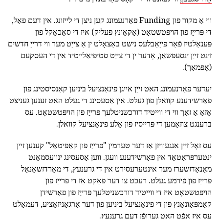
ווי אַ מקור פון Funding פאַרנעמונג קען ניצן די לייזונג. אין דעם פאַל,
די פּרייַז פון הויפּטשטאָט (אַקאַונץ פעליק) איז די סאַכאַקל פון
פּענאַלטיז פֿאַר פּייַאַבלעס נישט באַצאָלט ין אַ צייַט מער ווי דרייַ חדשים
זינט זייַן ינסעפּשאַן, אָדער ין די צייַט סטיפּיאַלייטיד אין די העסקעם
(אָפּמאַך).
יעדער פאַרנעמונג האט זייַן אייגן פינאַנציעל ביניען קאַנסיסטינג פון
פאַרשידענע קוואלן פון געלט. אין אַסעסינג די געלט האט זענען געניצט
אַזאַ אַ זאַך ווי די ווייטיד דורכשניטלעך פּרייַז פון הויפּטשטאָט. עס
ברענגט צוזאַמען די פּרייסיז פון אַלע פינאַנציעל קוואלן.
עס זאָל זיין אנגעוויזן אַז דער טערמין "פּרייַז פון קאַפּיטאַל" קענען זיין
ינטערפּראַטאַד אין פאַרשידענע וועגן. ווען אַסעסינג ינוועסמאַנט
מאַנאַדזשערז מער אינטערעסירט אין די גרענעץ, די מאַרדזשאַנאַל
פּרייַז פון פֿירמע געלט. רעכט צו דער פאַקט אַז די פּרייַז פון
הויפּטשטאָט איז די ווייטיד דורכשניטלעך פּרייַז פון פאַרשידן
קאַמפּאָונאַנץ פון די פינאַנציעל ביניען פון דער אָרגאַניזאַציע, דעמאָלט
עס איז אָפֿט האָט גערופֿן דעם גרענעץ.