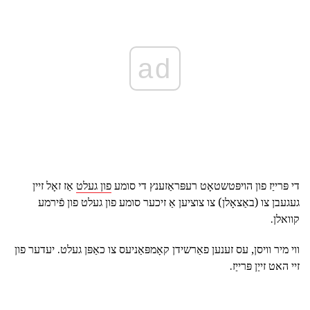
ad
די פּרייַז פון הויפּטשטאָט רעפּראַזענץ די סומע
פון געלט
אַז זאָל זיין
געגעבן צו (באַצאָלן) צו צוציען אַ זיכער סומע פון געלט פון פֿירמע
קוואלן.
ווי מיר וויסן, עס זענען פאַרשידן קאָמפּאַניעס צו כאַפּן געלט. יעדער פון
זיי האט זייַן פּרייַז.