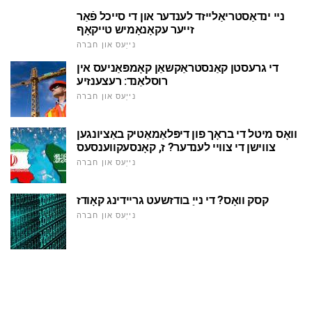
ניי ינדאַסטריאַלייזד לענדער און די סייכל פֿאַר
זייער עקאָנאָמיש טייקאָף
נייַעס און חברה
די גרעסטן קאַנסטראַקשאַן קאָמפּאַניעס אין
רוסלאַנד: רעצענזיע
נייַעס און חברה
וואָס מיטל די בראָך פון דיפּלאַמאַטיק באַציונגען
צווישן די צוויי לענדער? ז, קאָנסעקווענסעס
נייַעס און חברה
קסק וואָס? די נייַ בודזשעט גריידינג קאָודז
נייַעס און חברה