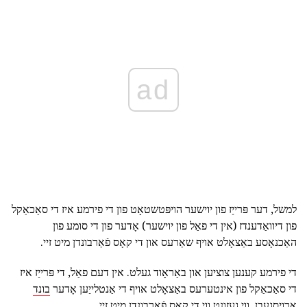
ad
למשל, דער פּרייַז פון יוישער הויפּטשטאָט פון די פירמע איז די סאַכאַקל
פון דיוואַדענדז (אין די פאַל פון יוישער) אָדער פון די סומע פון
האַכנאָסע באַצאָלט אויף שאַרעס און די קאָס פֿאַרבונדן מיט זיי.
די פירמע קענען צוציען און באַראָוד געלט. אין דעם פאַל, די פּרייַז איז
די סאַכאַקל פון אינטערעס באַצאָלט אויף די אַנטלייַען אָדער
בונד
אַרויסגעבן,
ווי געזונט ווי די קאָס פֿאַרבונדן מיט זיי.