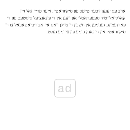
אויב עס זענען זיכער טייפּס פון סיקיוראַטיז, זייער פּרייַז זאָל זיין
קאַלקיאַלייטיד סעפּעראַטלי און וועגן אין די פינאַנציעל סיסטעם פון די
פאַרנעמונג, גענומען אין חשבון די טיילן וואָס איז אַטריביאַטאַבאַל צו די
סיקיוראַטיז אין די גאַנץ סומע פון פֿירמע געלט.
ad