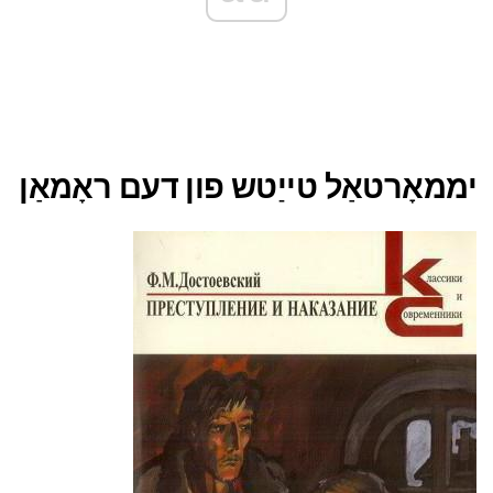
יממאָרטאַל טייַטש פון דעם ראָמאַן