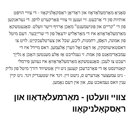
סאָניאַ מאַרמעלאַדאָוו און ראָדיאָן ראַסקאָלניקאָוו - די צוויי הויפּט
אותיות פון די אַרבעט. זיי זענען ווי צוויי פאַרקערט לויפן. די געדאנקען
פון די "קריים און פּונישמענט" מאַכן אַרויף זייער וועלט. סאָנעטשקאַ
מאַרמעלאַדאָוואַ איז די מאָראַליש ידעאַל פון די שרייַבער. דעם מיטל
פון אמונה, האָפֿן, רחמנות, ליבע, שכל און צערטלעכקייַט. לויט צו
דאסטאיעווסקין, אַז דאָס זאָל ווערן אַלעמען. דאס מיידל איז די
עמבאַדימאַנט פון אמת. זי געגלויבט אַז אַלע מענטשן האָבן אַ גלייַך
רעכט צו לעבן. סאָנעטשקאַ מאַרמעלאַדאָוואַ איז געווען פירמלי
קאַנווינסט אַז די פאַרברעכן קענען ניט זיין אַטשיווד דורך מיטל פון גליק
- ניט עמעצער אַנדערש ס, נישט זיין. זינד איז שטענדיק זינד. ניט קיין
ענין וואס געמאכט עס, און אין דעם נאָמען.
צוויי וועלטן - מאַרמעלאַדאָוו און
ראַסקאָלניקאָוו