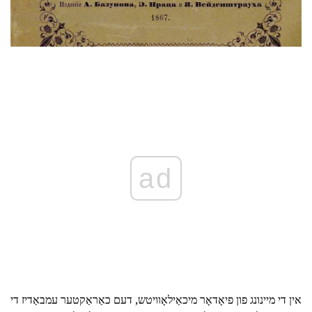
ad
אין די מיינונג פון פיאָדאָר מיכאַילאָוויטש, דעם כאַראַקטער עמבאַדיז די