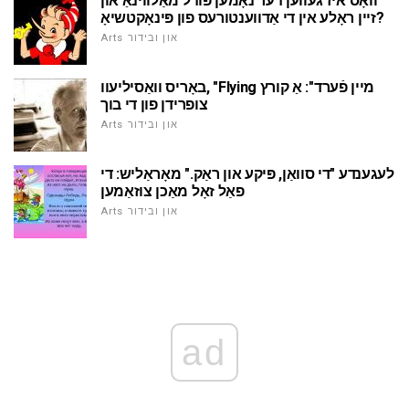
וואָס איז געווען דער נאָמען פּודל מאַלווינאַ און
זיין ראָלע אין די אַדווענטורעס פון פּינאָקטשיאָ?
Arts און ובידור
באָריס וואַסיליעוו, "Flying מיין פֿערד": אַ קורץ
צופרידן פון די בוך
Arts און ובידור
לעגענדע "די סוואַן, פּיקע און ראַק." מאָראַליש: די
פאַל זאָל מאַכן צוזאַמען
Arts און ובידור
ad