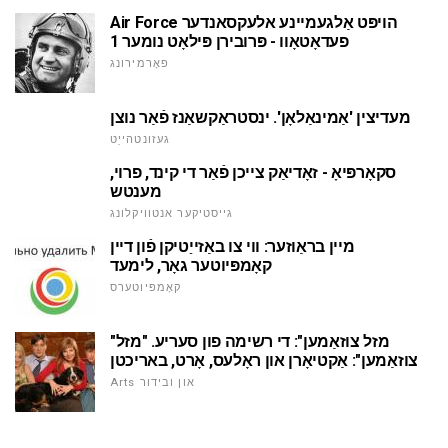
Air Force הויפּט אַלגעמיינע אלעקסאנדער
פעדאָטאָוו - פּרובירן פּילאָט נומער 1
פאָרמירונג
מעדיצין 'אַמינאַלאָן'. ינסטראַקשאַנז פֿאַר נוצן
געזונטהייַט
סקאָרפּיאָ - זאָדיאַק צייכן פֿאַר די קינד, פרוי,
מענטש
גייסטיקער אנטוויקלונג
מיין בראַוזער: ווי צו באַזייַטיקן פֿון דיין
קאָמפּיוטער גאָר, לימעד
קאָמפּיוטערס
"מזל צוזאַמען": די רשימה פון סעריע. "מזל
צוזאַמען": אַקטיאָרן און ראָלעס, אָרט, באריכטן
Arts און ובידור