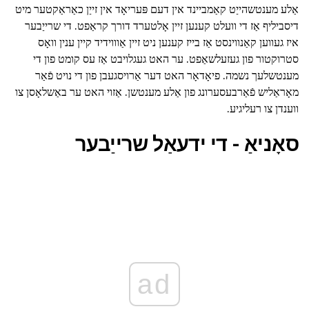
אַלע מענטשהייַט קאַמביינד אין דעם פּעריאָד אין זייַן כאַראַקטער מיט
דיסביליף אַז די וועלט קענען זיין אָלטערד דורך קראַפט. די שרייַבער
איז געווען קאַנווינסט אַז בייז קענען ניט זיין אַוווידיד קיין ענין וואָס
סטרוקטור פון געזעלשאַפט. ער האט געגלויבט אַז עס קומט פון די
מענטשלעך נשמה. פיאָדאָר האט דער אַרויסגעבן פון די נויט פֿאַר
מאָראַליש פֿאַרבעסערונג פון אַלע מענטשן. אַזוי האט ער באַשלאָסן צו
ווענדן צו רעליגיע.
סאָניאַ - די ידעאַל שרייַבער
ad