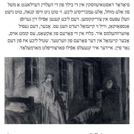
פיאָדאָר דאסטאיעווסקין אין די בילד פון די העלדין דערלאנגט אַ משל
פון אַלע-מוחל, אַלע-עמברייסינג ליבע. זי טוט ניט וויסן קנאה, טוט נישט
וועלן עפּעס אין צוריקקומען. דעם ליבע קענען אַפֿילו זייַן גערופֿן
אַנספּאָוקאַן, ווייַל זי קיינמאָל רעדט וועגן עס. אָבער, דעם געפיל
אָווערווהעלמס איר. בלויז אין די פאָרעם פון אַקשאַנז, עס קומט אויס,
אָבער קיינמאָל אין דער פאָרעם פון ווערטער. שטיל ליבע איז פֿון דעם
נאָר פייַן. איידער איר קנעעלס אַפֿילו פאַרצווייפלט מאַרמעלאַד.