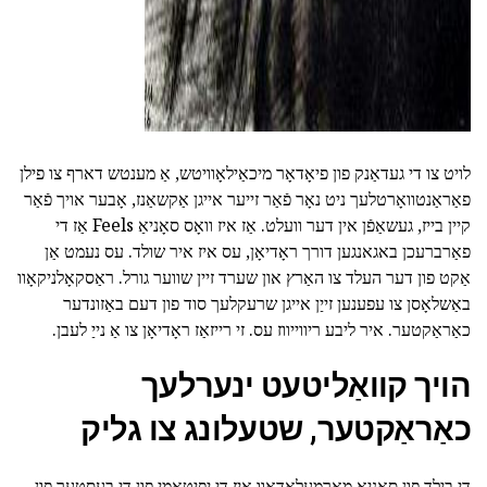
לויט צו די געדאַנק פון פיאָדאָר מיכאַילאָוויטש, אַ מענטש דארף צו פילן
פאַראַנטוואָרטלעך ניט נאָר פֿאַר זייער אייגן אַקשאַנז, אָבער אויך פֿאַר
קיין בייז, געשאַפֿן אין דער וועלט. אַז איז וואָס סאָניאַ Feels אַז די
פאַרברעכן באגאנגען דורך ראָדיאָן, עס איז איר שולד. עס נעמט אַן
אַקט פון דער העלד צו האַרץ און שערד זיין שווער גורל. ראַסקאָלניקאָוו
באַשלאָסן צו עפענען זייַן אייגן שרעקלעך סוד פון דעם באַזונדער
כאַראַקטער. איר ליבע ריווייווז עס. זי רייזאַז ראָדיאָן צו אַ נייַ לעבן.
הויך קוואַליטעט ינערלעך
כאַראַקטער, שטעלונג צו גליק
די בילד פון סאָניאַ מאַרמעלאַדאָוו איז די יפּיטאַמי פון די בעסטער פון