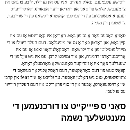
רוסישע עלעמענט, פאָלק אָנהייב: אַניוועס און געדולד, ליבע צו גאָט און
צו מענטש. קלאַש פון סאָני און ראָדיאָן זייער אַפּאָוזינג וואָרלדוויעווס
זענען אַ אָפּשפּיגלונג פון די ינערלעך קאַנטראַדיקשאַנז פון די שרייַבער,
צו שטערן זיין נשמה.
סאָניאַ האָפּעס פֿאַר אַ נס פון גאָט. ראָדיאָן איז קאַנווינסט אַז עס איז
קיין גאָט, און וואַרטן פֿאַר אַ נס איז מינינגלאַס. דעם העלד ריווילז צו די
מיידל פוטיליטי פון איר ילוזשאַנז. ראַסקאָלניקאָוו זאגט אַז עס איז
אַרויסגעוואָרפן רחמנות, און איר ומזיסט קרבן. עס איז ניט ווייַל פון די
שענדלעך פאַך איז אַ זינדיקער סאָנעטשקאַ מאַרמעלאַדאָוואַ.
קוואַליטעט פון דעם כאַראַקטער, דעם ראַסקאָלניקאָוו בעשאַס די
צונויפשטויס, טוט ניט האַלטן וואַסער. ער גלויבט אַז איר feat און קרבן
אין אַרויסגעוואָרפן, אָבער אין די סוף פּראָדוקט איז דעם העלדין ריווייווז
עס צו לעבן.
סאָני ס פיייקייַט צו דורכנעמען די
מענטשלעך נשמה