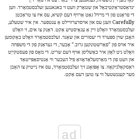
ינדאַסטראַקטיבאַל און שטאַרק וועט זי באגאנגען זעלבסטמאָרד. ווען
די פראָנט פון די מיידל גאַט אַרויף דעם קשיא, עס איז צו טראַכטן
Carefully וועגן עס און אויסדערוויילט אַ ענטפער. אין איר שטעלע,
זעלבסטמאָרד וואָלט זיין אַ עגאָיסטיש אַקט. דאַנק צו אים, זי וואָלט
האָבן שוין ספּערד די יעסורים און שאַנד. זעלבסטמאָרד וואָלט באַקומען
איר אויס פון "פאַרשטונקען גרוב." אָבער, די געדאַנק פון די משפּחה
וואָלט ניט לאָזן איר באַשליסן אויף דעם שריט. די מאָס פון פעסטקייַט
און וועט פון די מאַרמעלאַדאָוואַ פיל העכער ווי אַנטיסאַפּייטאַד
ראַסקאָלניקאָוו. צו אָפּזאָגנ זיך זעלבסטמאָרד, עס איז נייטיק צו האָבן
מער קעגנשטעל ווי צו טוען דעם אַקט.
ad