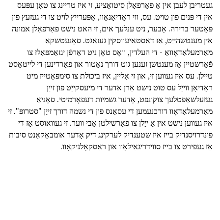
געטריבן לעבן אין אַ פאַרפאַלן סיטואַציע, זי איז טריינג צו טאָן עפּעס
אין די פּנים פון טויט. עס, ווי ראָדיאָנאָוו, אַפּערייץ לויט צו די געזעץ פון
פּאָטער ברירה. אָבער, ניט ענלעך אים, זי האט נישט פאַרפאַלן אמונה
אין מענטשהייַט, אַז דאסטאיעווסקין געזאגט. סאָנעטשקאַ
מאַרמעלאַדאָוואַ - די העלדין, וואָס טאָן ניט דאַרפֿן יגזאַמפּאַלז צו
פֿאַרשטיין אַז מענטשן זענען גוט דורך נאַטור און פאַרדינען די לייטאַסט
טיילן. עס איז געווען זי, און זי אַליין, איז ביכולת צו סימפּאַטייז מיט
ראָדיאָן ווייַל עס טוט נישט אַרן אדער די מיעסקייַט פון זייַן
געזעלשאַפטלעך צוקונפט, אָדער גשמיות דעפאָרמיטי. סאָניאַ
מאַרמעלאַדאָוו דורכנעמען די עסאַנס פון די נשמה דורך זייַן "סטרופּ". זי
איז געווען נישט אין אַ ייַלן צו פאַרשילטן אַבי ווער. זי געוואוסט אַז די
פונדרויסנדיק בייז איז שטענדיק לערקינג דיק אָדער אומבאַקאַנט סיבות
אַז געפֿירט צו בייז סווידריגאַילאָוו און ראַסקאָלניקאָוו.