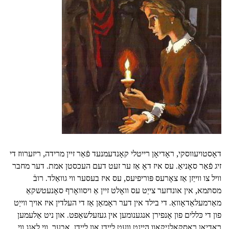
דאָסטויעווסקי, ראָדיאָן רייטלי קאָנדעמנעד פֿאַר זיין מרידה, ריזערווז די
זיג פֿאַר סאָניאַ. עס איז דאָ אַז ער זעט דעם העכסטן אמת. דער מחבר
וויל צו ווייַזן אַז צאָרעס פּוריפיעס, עס איז בעסער ווי גוואַלד. רובֿ
מסתּמא, אין אונדזער צייַט עס וואָלט זיין אַ ויסוואָרף סאָנעטשקאַ
מאַרמעלאַדאָוואַ. די בילד אין דער ראָמאַן אַז די העלדין איז אויך ווייַט
פון די כּללים פון אָנפירן אנגענומען אין געזעלשאַפט. און ניט אַלעמען
ראָדיאָן ראַסקאָלניקאָוו הייַנט וועט לייַדן און לייַדן. אָבער, ווי לאַנג ווי