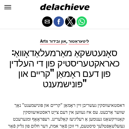
,
ליטעראַטור
Arts און ובידור
סאָנעטשקאַ מאַרמעלאַדאָוואַ:
כאראקטעריסטיק פון די העלדין
פון דעם ראָמאַן "קריים און
פּונישמענט"
דאסטאיעווסקין געשריבן זיין ראָמאַן "קריים און פּונישמענט" נאָך
שווער אַרבעט. עס איז געווען אין דעם צייַט דאסטאיעווסקין
קאַנוויקשאַנז גענומען אַ רעליגיעז קאַלערינג. רעפּראָאָף ומגערעכט
געזעלשאַפטלעך סיסטעם, די זוכן פֿאַר אמת, דער חלום פון גליק פֿאַר