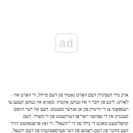
ad
אויב מיר דעפינירן דעם וואָרט נאַטור פון דעם מיידל, די וואָרט איז -
לאַווינג. ליבע פון חבר זי איז געווען אַקטיוו. סאָניאַ איז געווען קענען צו
רעספּאָנד צו די ווייטיק פון אן אנדער מענטש. דעם איז דער הויפּט
קענטיק אין די עפּיזאָד ראָדיאָן דערקענונג פון די מאָרד. דעם
קוואַליטעט מאכט די בילד פון די "ידעאַל". די זאַץ פּראַנאַונסט דורך
דעם מחבר פון דעם ראָמאַן פֿון דער פּערספּעקטיוו פון דעם ידעאַל.