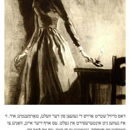
דאס מיידל שטייט אַרויס די געזעצן פון דער וועלט, טאָרמענטינג איר. זי
איז געווען ניט אינטערעסירט אין געלט. עס אויף זייער אייגן, וואַנינג צו
קאָרמען זיין משפּחה, געגאנגען צו די באַר. עס איז פֿאַר זייַן