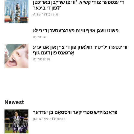
די ענטפער צו די קשיא: "ווי צו שרייַבן באריכטן
פון די ביכער?"
Arts און ובידור
פּשוט וועגן אויף ווי צו פאַרגרעסערן די ניילז
שיינקייַט
ווי ינטעררילייטיד חולאתן פון די ציין און אנדערע
אָרגאַנס פון דעם גוף
געזונטהייַט
Newest
פראנצויזיש סטרייקער וויססאַם בן יעדדער
ספּאָרט און Fitness