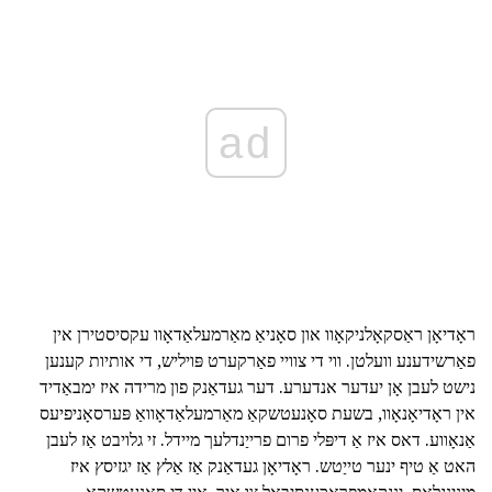
ad
ראָדיאָן ראַסקאָלניקאָוו און סאָניאַ מאַרמעלאַדאָוו עקסיסטירן אין
פאַרשידענע וועלטן. ווי די צוויי פאַרקערט פּויליש, די אותיות קענען
נישט לעבן אָן יעדער אנדערע. דער געדאַנק פון מרידה איז ימבאַדיד
אין ראָדיאָנאָוו, בשעת סאָנעטשקאַ מאַרמעלאַדאָוואַ פּערסאָניפיעס
אַנאָווע. דאס איז אַ דיפּלי פרום פרייַנדלעך מיידל. זי גלויבט אַז לעבן
האט אַ טיף ינער טייַטש. ראָדיאָן געדאַנק אַז אַלץ אַז יגזיסץ איז