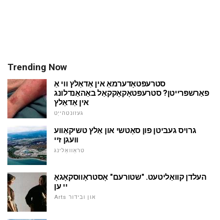
Trending Now
סטרעפּטאָדערמאַ אין אַדאַלץ ווי אַ
פאַרשפּרייטן? סטרעפּטאָקאָקקאַל באַהאַנדלונג
אין אַדאַלץ
געזונטהייַט
גרויס געביטן פון סאָטשי און אַלץ טשיקאַווע
וועגן זיי
טראַוואַלינג
העלדן קוואַליטעט. "שטורעם" אָסטראָווסקאָגאָ
יי ען
Arts און ובידור