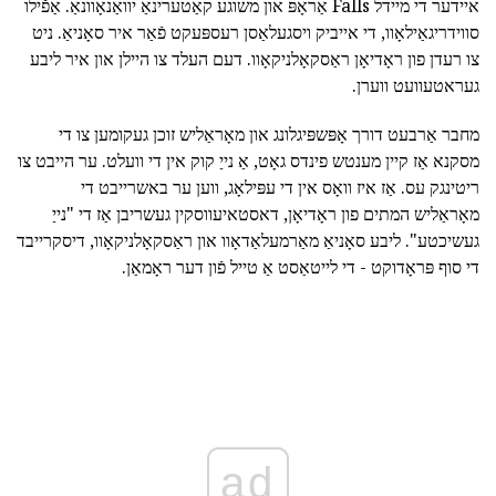
איידער די מיידל Falls אַראָפּ און משוגע קאַטערינאַ יוואַנאָוונאַ. אַפֿילו
סווידריגאַילאָוו, די אייביק ויסגעלאַסן רעספּעקט פֿאַר איר סאָניאַ. ניט
צו רעדן פון ראָדיאָן ראַסקאָלניקאָוו. דעם העלד צו היילן און איר ליבע
געראטעוועט ווערן.
מחבר אַרבעט דורך אָפּשפּיגלונג און מאָראַליש זוכן געקומען צו די
מסקנא אַז קיין מענטש פינדס גאָט, אַ נייַ קוק אין די וועלט. ער הייבט צו
ריטינגק עס. אַז איז וואָס אין די עפּילאָג, ווען ער באשרייבט די
מאָראַליש המתים פון ראָדיאָן, דאסטאיעווסקין געשריבן אַז די "נייַ
געשיכטע". ליבע סאָניאַ מאַרמעלאַדאָוו און ראַסקאָלניקאָוו, דיסקרייבד
די סוף פּראָדוקט - די לייטאַסט אַ טייל פֿון דער ראָמאַן.
ad