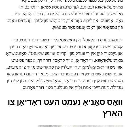
מינינגלאַס, ינגקאַמפּראַכענסיבאַל צו איר. אין די סאָנעטשקאַ
מאַרמעלאַדאָוואַ זעט געטלעך פּרעדעסטינאַטיאָן. זי גלויבט אַז
גאָרנישט דעפּענדס אויף מענטש. דער אמת פון דעם כאַראַקטער -
גאָט, אַניוועס, און ליבע. פֿאַר איר, די טייַטש פון לעבן - אַ גרויס מאַכט
פון עמפּאַטי און ראַכמאָנעס פֿאַר מענטשן.
דיססענטערס רוטלאַסלי און פּאַשאַנאַטלי ריכטער דער וועלט. ער
קענען נישט דערלאָזן אומרעכט. עס איז פון דאָ קומט זייַן פאַרברעכן
און גייַסטיק פּייַן אין די ווערק פון "קריים און פּונישמענט". סאָנעטשקאַ
מאַרמעלאַדאָוואַ, ווי ראָדיאָן, אויך קראָסיז דורך זיך, אָבער עס טוט
אַזוי ניט ווי ראַסקאָלניקאָוו. די העלדין פון סאַקריפיסינג זיך צו אנדערע,
אָבער טוט נישט טייטן זיי. דעם מחבר האט ימבאַדיד דעם געדאַנק אַז
מענטש האט קיין רעכט צו פּריוואַט, עגאָיסטיש גליק. איר מוזן לערנען
געדולד. דערגרייכן אמת גליק איז מעגלעך בלויז דורך צאָרעס.
וואָס סאָניאַ נעמט העט ראָדיאָן צו
האַרץ