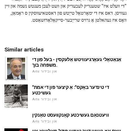
"די וועלט איז" שטענדיק לעבעדיק און וועט לעבן מענטש נשמה און זיין
געוויסן. דאס איז די ימאָרטאַל טייַטש פון דאסטאיעווסקין ס ראָמאַן,
וואָס איז געהאלטן אַ גרויס שרייַבער-סייקאַלאַדזשאַסט.
Similar articles
אַנאַטאָלי געאָרגיעוויטש אַלעקסין - בעל פון די
משפּחה בוך.
Arts און ובידור
"די טינדער באָקס": אַ קיצער פון די אמת
געשיכטע
Arts און ובידור
וויעטנאַם געשיכטע קאָנקוועסט טאָנקין
Arts און ובידור