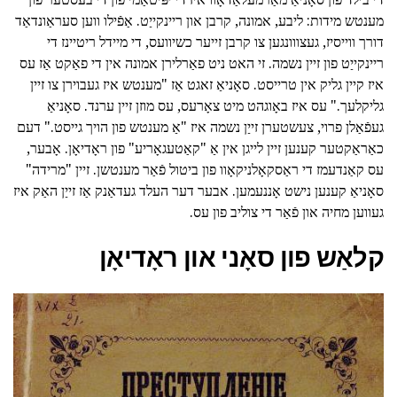
מענטש מידות: ליבע, אמונה, קרבן און ריינקייַט. אַפֿילו ווען סעראַונדאַד
דורך ווייסיז, געצווונגען צו קרבן זייער כשיוועס, די מיידל ריטיינז די
ריינקייַט פון זיין נשמה. זי האט ניט פאַרלירן אמונה אין די פאַקט אַז עס
איז קיין גליק אין טרייסט. סאָניאַ זאגט אַז "מענטש איז געבוירן צו זיין
גליקלעך." עס איז באָוגהט מיט צאָרעס, עס מוזן זיין ערנד. סאָניאַ
געפֿאַלן פרוי, צעשטערן זייַן נשמה איז "אַ מענטש פון הויך גייסט." דעם
כאַראַקטער קענען זיין לייגן אין אַ "קאַטעגאָריע" פון ראָדיאָן. אָבער,
עס קאַנדעמז די ראַסקאָלניקאָוו פון ביטול פֿאַר מענטשן. זיין "מרידה"
סאָניאַ קענען נישט אָננעמען. אבער דער העלד געדאַנק אַז זייַן האַק איז
געווען מחיה און פֿאַר די צוליב פון עס.
קלאַש פון סאָני און ראָדיאָן