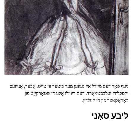
ניעף פֿאַר דעם מיידל איז געווען מער ביטער ווי טויט. אָבער, אַניוועס
יקסקלודז זעלבסטמאָרד. דעם ריווילז אַלע די שטאַרקייַט פון
כאַראַקטער פון די העלדין.
ליבע סאָני