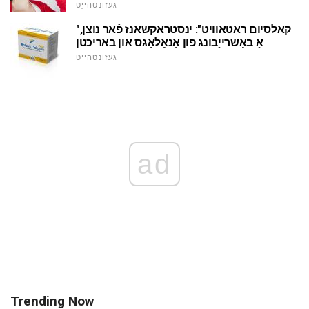
געזונטהייַט
"קאַלסיום ראָטאַוויט": ינסטראַקשאַנז פֿאַר נוצן,
אַ באַשרייַבונג פון אַנאַלאָגס און באריכטן
געזונטהייַט
ad
Trending Now