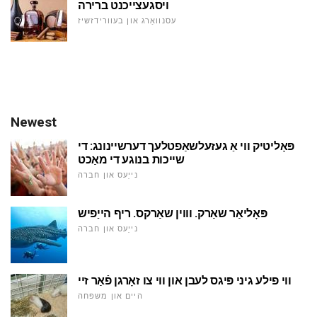
ויסגעצייכנט ברירה
עסנוואַרג און בעוורידזשיז
Newest
פּאָליטיק ווי אַ געזעלשאַפטלעך דערשיינונג: די
שייכות בנוגע די מאַכט
נייַעס און חברה
פּאָליאַר שאַרק. וווין שאַרקס. ריף הייַפיש
נייַעס און חברה
ווי פילע גיני פּיגס לעבן און ווי צו זאָרגן פֿאַר זיי
היים און משפּחה