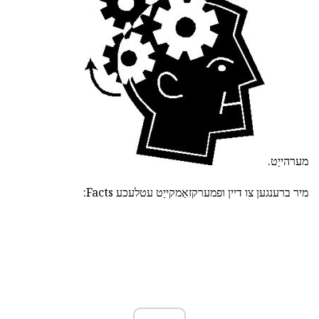
מערהייַט.
מיר ברענגען צו דיין ופמערקזאַמקייַט עטלעכע Facts: