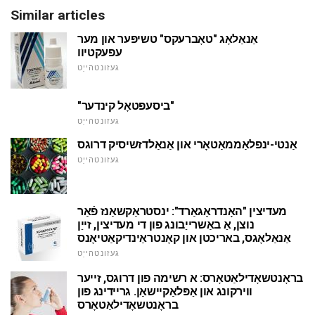
Similar articles
אַנאַלאָג "טאָברעקס" טשיפּער און מער
עפעקטיוו
געזונטהייַט
"ביסעפּטאָל קינדער"
געזונטהייַט
אַנטי-ינפלאַממאַטאָרי און אַנאַלדזשיסיק דרוגס
געזונטהייַט
מעדיצין "האָנדראָגאַרד": ינסטראַקשאַנז פֿאַר
נוצן, אַ באַשרייַבונג פון די מעדיצין, זייַן
אַנאַלאָגס, באריכטן און קאָנטראַינדיקאַטיאָנס
געזונטהייַט
בראָנטשאָדילאַטאָרס: א רשימה פון דרוגס, זייער
ווירקונג און אַפּלאַקיישאַן. גריידינג פון
בראָנטשאָדילאַטאָרס