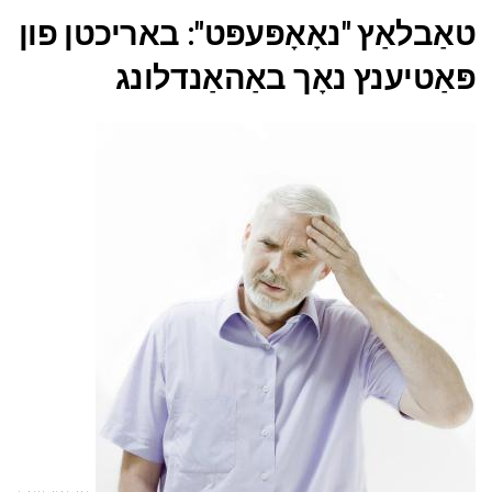
טאַבלאַץ "נאָאָפּעפּט": באריכטן פון
פּאַטיענץ נאָך באַהאַנדלונג