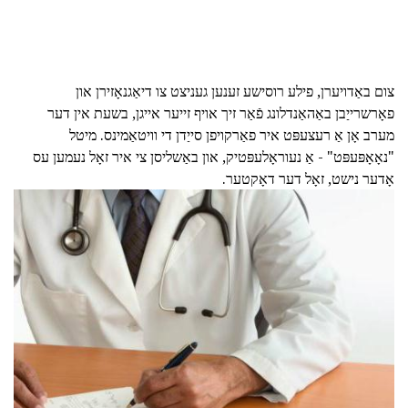
צום באַדויערן, פילע רוסישע זענען געניצט צו דיאַגנאָזירן און
פאָרשרייַבן באַהאַנדלונג פֿאַר זיך אויף זייער אייגן, בשעת אין דער
מערב אָן אַ רעצעפּט איר פאַרקויפן סייַדן די וויטאַמינס. מיטל
"נאָאָפּעפּט" - אַ נעוראָלעפּטיק, און באַשליסן צי איר זאָל נעמען עס
אָדער נישט, זאָל דער דאָקטער.