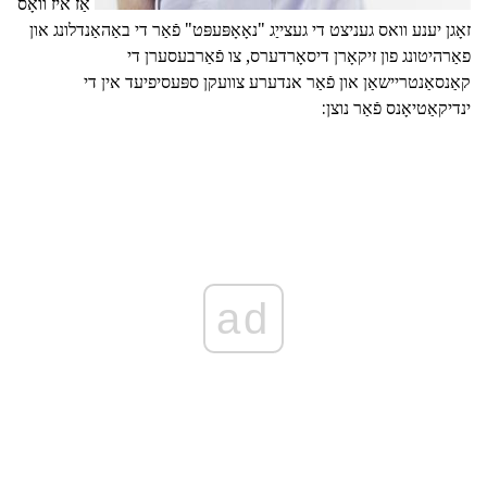
אַז איז וואָס
זאָגן יענע וואס געניצט די געצייַג "נאָאָפּעפּט" פֿאַר די באַהאַנדלונג און
פאַרהיטונג פון זיקאָרן דיסאָרדערס, צו פֿאַרבעסערן די
קאַנסאַנטריישאַן און פֿאַר אנדערע צוועקן ספּעסיפיעד אין די
ינדיקאַטיאָנס פֿאַר נוצן:
ad