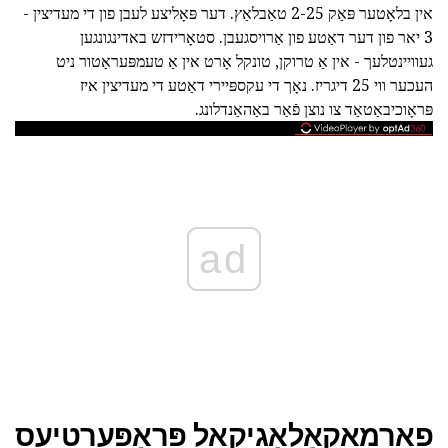
אין בלאָטער פּאַק 2-25 טאַבלאַץ. דער פּאָליצע לעבן פון די מעדיצין -
3 יאר פון דער דאַטע פון אַרויסגעבן. סטאָרידזש באדינגונגען
געוויינטלעך - אין אַ טרוקן, טונקל אָרט אין אַ טעמפּעראַטור ניט
העכער ווי 25 דיגריז. נאָך די עקספּיירי דאַטע די מעדיצין איז
פּראָוכיבאַטאַד צו נוצן פֿאַר באַהאַנדלונג.
ad
פאַרמאַקאָלאָגיקאַל פּראָפּערטיעס