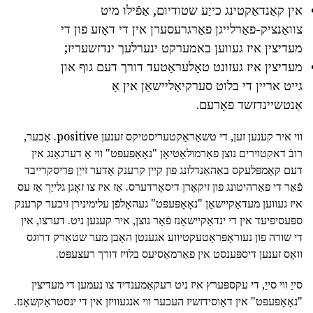
אין קאַנדאַקטינג כייַע שטודיום, אַפֿילו מיט
צוואַנציק-פאַרלייגן פאַרגרעסערן אין די דאָזע פון די
מעדיצין איז געווען באמערקט ינערלעך ינדזשעריז;
מעדיצין איז געזונט טאָלעראַטעד דורך דעם גוף און
גייט אריין די בלוט סערקיאַליישאַן אין אַ
אַנטשיינדזשד פאָרעם.
ווי איר קענען זען, די טשאַראַקטעריסטיקס זענען positive. אָבער,
רובֿ דאקטוירים נוצן פאָרמולאַטיאָן "נאָאָפּעפּט" ווי אַ דערגאַנג אין
דעם קאָמפּלעקס באַהאַנדלונג פון קיין קרענק אָדער זייַן פּריסקרייבד
פֿאַר די פאַרהיטונג פון זיקאָרן דיסאָרדערס. אַז איז צו זאָגן גלייַך אַז עס
איז געווען מעדאַקיישאַן "נאָאָפּעפּט" געהאָלפֿן עלימינירן זיכער קרענק
ספּעסיפיעד אין די ינדאַקיישאַנז פֿאַר נוצן, איר קענען ניט. דערצו, אין
די שורה פון נעוראָפּראָטעקטיווע אגענטן האָבן מער שטאַרק דרוגס
וואָס זענען דיספּענסט אין פאַרמאַסיעס בלויז דורך רעצעפּט.
סייַ ווי סייַ, די עקספּערץ איז ניט רעקאַמענדיד צו נעמען די מעדיצין
"נאָאָפּעפּט" אין דאָוסידזשיז העכער ווי אנגעוויזן אין די ינסטראַקשאַנז.