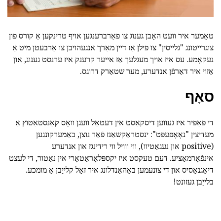
טאָמער איר וועט האָבן גענוג צו פאַרברענגען אויף טרינקען אַ קורס פון
צוגרייטונג "גלייסין" צו פילן אַז דיין מאַרך אנגעהויבן צו אַרבעטן מיט אַ
נעקאָמע. עס איז אויך מעגלעך אַז אייער קרענק איז ערנסט גענוג, און
אַזוי איר דאַרפֿן אנדערע, מער שטאַרק דרוגס.
סאָף
די פּאַפּיר איז געווען דיסקאַסט אין דעטאַל וועגן וואָס קאַנסטאַטוץ אַ
מעדיצין "נאָאָפּעפּט": ינסטראַקשאַנז פֿאַר נוצן, באַמערקונגען
(positive און נעגאַטיוו), ווי ווויל ווי רידינגז און אנדערע
אינפֿאָרמאַציע. דעם טעקסט איז יקספּלאָראַטאָרי אין נאַטור, די לעצט
דיאַגנאָסיס און די צונעמען באַהאַנדלונג איר זאָל קלייַבן אַ מומכע.
בלייַבן געזונט!