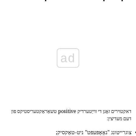
ad
דאקטוירים זאָגן די ווייַטערדיק positive טשאַראַקטעריסטיקס פון
דעם מעדיצין:
צוגרייטונג "נאָאָפּעפּט" ניט-טאַקסיק;