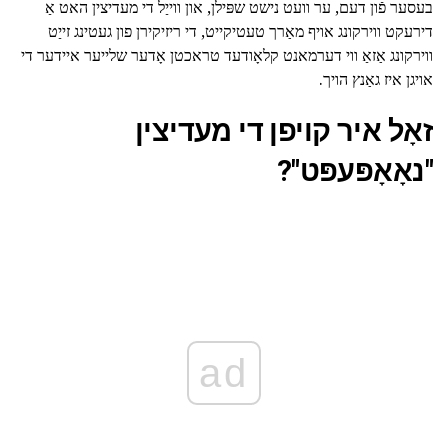
בעסער פֿון דעם, ער וועט נישט שפּילן, און ווייַל די מעדיצין האט אַ
דירעקט ווירקונג אויף מאַרך טעטיקייט, די ריזיקירן פון געטינג זייַט
ווירקונג אַזאַ ווי דערמאנט קלאָודעד טראכטן אָדער שלייער איידער די
אויגן איז גאַנץ הויך.
זאָל איר קויפן די מעדיצין
"נאָאָפּעפּט"?
ad