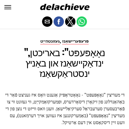
,
פּרעפּעריישאַנז
געזונטהייַט
"נאָאָפּעפּט": באריכטן,
ינדאַקיישאַנז און באַניץ
ינסטראַקשאַנז
די מעדיצין "נאָאָפּעפּט" - נאָאָטראָפּיק אַגענט וואָס איז געניצט פֿאַר די
באַהאַנדלונג פון זיקאָרן דיסאָרדערס, ופמערקזאַמקייַט, ווי געזונט ווי צו
פֿאַרבעסערן סערעבראַל סערקיאַליישאַן. וועגן וואס ווייזט די נוצן פון די
מעדיצין "נאָאָפּעפּט" (באַמערקונגען איז געווען אויך דערמאנט), עס
וועט זיין דיסקאַסט אין דעם אַרטיקל.