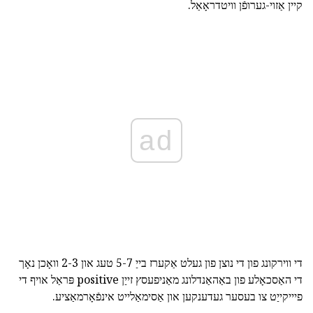
קיין אַזוי-גערופֿן וויטדראָאַל.
ad
די ווירקונג פון די נוצן פון געלט אַקערז בייַ 5-7 טעג און 2-3 וואָכן נאָך
די האַסכאָלע פון באַהאַנדלונג מאַניפעסץ זייַן positive פּראַל אויף די
פיייקייַט צו בעסער געדענקען און אַסימאַלייט אינפֿאָרמאַציע.