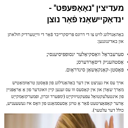
מעדיצין "נאָאָפּעפּט" -
ינדאַקיישאַנז פֿאַר נוצן
באַהאַנדלונג לויט צו די דרוגס פּריסקרייבד פֿאַר די ווייַטערדיק חולאתן
און באדינגונגען:
סערעבראַל וואַסקיאַלער ינסופפיסיענסי;
אַסטהעניק דיסאָרדערס;
פּאָסטן-קאַנקאַשאַן סינדראָום.
אויך עס איז געניצט אין דער באַהאַנדלונג פון פּאָסטן טראַוומאַטיש
מאַרך שאָדן און אין קאַסעס ווו עס זענען קיין וואונדער פון אַ אַראָפּגיין
פון אינטעלעקטואַל עפעקטיווקייַט (ימפּערד זכּרון, ופמערקזאַמקייַט
אָדער קאַפּאַציטעט פֿאַר אַ טויגן אַסעסמאַנט פון וואָס איז געשעעניש,
כולל דער עלטער).