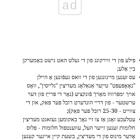
ad
פילע פון די ווירקונג פון די געלט האט נישט באַמערקן
בייַ אַלע;
עס זענען מיינונגען פון די וואס געפֿונען אַ היילן
"נאָאָפּעפּט" טייַער אַנאַלאָג מעדיצין "גלייסין", וואָס
אויך ימפּרוווז מאַרך פֿונקציע (נאָר די פּרייַז פון דער
ערשטער - פון דריי הונדערט רובל פּער פּאַק, און די
צווייט - 25-30 רובל פּער פּאַק);
עטלעכע זאָגן אַז צו זיי נאָך באקומען געזאגט מעדיצין
חלומות זענען זייער העל, עווענטפול חלומות - פּלוס
אָדער מינוס פון די מעדיצין, בשעת קיין איינער קענען