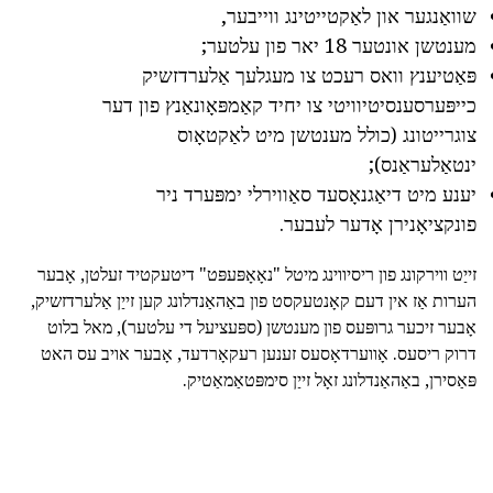
שוואַנגער און לאַקטייטינג ווייבער,
מענטשן אונטער 18 יאר פון עלטער;
פּאַטיענץ וואס רעכט צו מעגלעך אַלערדזשיק
כייפּערסענסיטיוויטי צו יחיד קאַמפּאָונאַנץ פון דער
צוגרייטונג (כולל מענטשן מיט לאַקטאָוס
ינטאַלעראַנס);
יענע מיט דיאַגנאָסעד סאַווירלי ימפּערד ניר
פונקציאָנירן אָדער לעבער.
זייַט ווירקונג פון ריסיווינג מיטל "נאָאָפּעפּט" דיטעקטיד זעלטן, אָבער
הערות אַז אין דעם קאָנטעקסט פון באַהאַנדלונג קען זייַן אַלערדזשיק,
אָבער זיכער גרופּעס פון מענטשן (ספּעציעל די עלטער), מאל בלוט
דרוק ריסעס. אָווערדאָסעס זענען רעקאָרדעד, אָבער אויב עס האט
פּאַסירן, באַהאַנדלונג זאָל זייַן סימפּטאַמאַטיק.