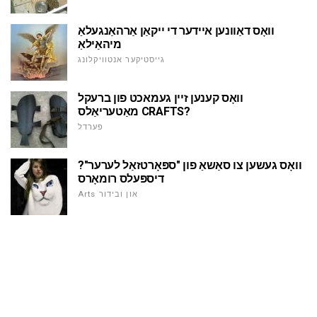
וואָס דאַוונען איידער די ייקאַן אַרהאַנגעלאַ
מיהאַילאַ
גייסטיקער אנטוויקלונג
וואָס קענען זיין געמאכט פון ברעקל
מאַטעריאַלס CRAFTS?
פערדל
וואָס געשען צו סאַשאַ פון "ספּאָרטזאַל לערער"?
דיספּעלס רומאָרס
Arts און ובידור