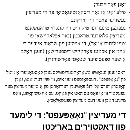
זאָגן פֿאַר זיכער;
פילע זאָגן אַז נאָך דיסקאָנטינואַטיאָן פון די מעדיצין
געשווינד פּאַסיז זייַן ווירקונג;
געפֿונען מינערווערטיק זייַט ווירקונג ווי טראַנזשאַנט
מעדיצין קלאָודעד טראכטן (נאָך אַפּלאַקיישאַן פון
צוויי לוחות אַמאָל), די אויסזען פון שראַוד איידער די
אויגן און אכטונג פּאַרטיייש דיספּערזשאַן (וועגן האַלב
אַ שעה ספּעסיפיעד שטאַטן פאַרשווינדן).
דאס זענען נעגאַטיוו טשאַראַקטעריסטיקס געבן קאַסטאַמערז אַ מיטל
פון "נאָאָפּעפּט". רעספּאָנסעס וועגן אים, ווי שוין דערמאנט, גאַנץ
קאָנטראָווערסיאַל. רובֿ פּאַטיענץ דערוואַרטן פון אַ טייַער מעדיצין מער
עפעקטיוו ווי אַז וואָס עס האט אין פאַקט. עס איז טשיקאַווע, וואָס
מיינונג האָבן וועגן דעם מעדיצין ספּעשאַלאַסץ.
די מעדיצין "נאָאָפּעפּט": די לימעד
פון דאקטוירים באריכטן