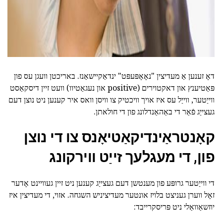
דאָ זענען אַ מעדיצין "נאָאָפּעפּט" ינדאַקיישאַנז. באריכטן וועגן עס פון
פּאַטיענץ און דאקטוירים (positive און נעגאַטיוו) וועט זיין דיסקאַסט
ווייַטער, ווייַל עס איז אויך וויכטיק צו וויסן וואס איר קענען ניט נוצן דעם
געצייַג פֿאַר די באַהאַנדלונג פון די חולאתן.
קאָנטראַינדיקאַטיאָנס צו די נוצן
פון, די מעגלעך זייַט ווירקונג
די ווייַטער גרופּע פון מענטשן דעם געצייַג קענען ניט זיין געוויינט אָדער
זאָל ווערן געניצט בלויז אונטער מעדיציניש השגחה. אזוי, די מעדיצין איז
יוזשאַוואַלי ניט פּריסקרייבד: