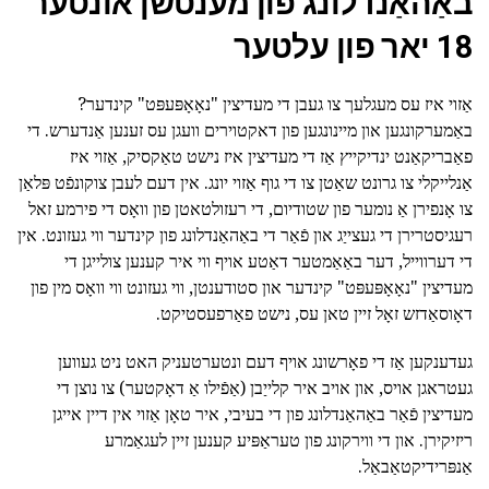
באַהאַנדלונג פון מענטשן אונטער
18 יאר פון עלטער
אַזוי איז עס מעגלעך צו געבן די מעדיצין "נאָאָפּעפּט" קינדער?
באַמערקונגען און מיינונגען פון דאקטוירים וועגן עס זענען אַנדערש. די
פאַבריקאַנט ינדיקייץ אַז די מעדיצין איז נישט טאַקסיק, אַזוי איז
אַנלייקלי צו גרונט שאַטן צו די גוף אַזוי יונג. אין דעם לעבן צוקונפֿט פּלאַן
צו אָנפירן אַ נומער פון שטודיום, די רעזולטאטן פון וואָס די פירמע זאל
רעגיסטרירן די געצייַג און פֿאַר די באַהאַנדלונג פון קינדער ווי געזונט. אין
די דערווייל, דער באַאַמטער דאַטע אויף ווי איר קענען צולייגן די
מעדיצין "נאָאָפּעפּט" קינדער און סטודענטן, ווי געזונט ווי וואָס מין פון
דאָוסאַדזש זאָל זיין טאן עס, נישט פאַרפעסטיקט.
געדענקען אַז די פאָרשונג אויף דעם ונטערטעניק האט ניט געווען
געטראגן אויס, און אויב איר קלייַבן (אַפֿילו אַ דאָקטער) צו נוצן די
מעדיצין פֿאַר באַהאַנדלונג פון די בעיבי, איר טאָן אַזוי אין דיין אייגן
ריזיקירן. און די ווירקונג פון טעראַפּיע קענען זיין לעגאַמרע
אַנפּרידיקטאַבאַל.