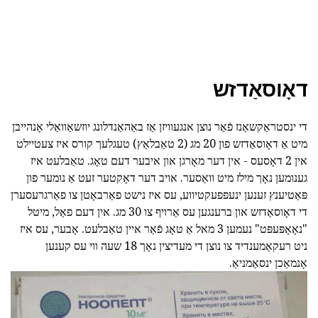
דאָוסאַדזש
די ינסטראַקשאַנז פֿאַר נוצן אנגעוויזן אַז באַהאַנדלונג יוזשאַוואַלי אָנהייבן
מיט אַ דאָוסאַדזש פון 20 מג (2 טאַבלאַץ) טעגלעך קורס איז צעטיילט
אין 2 דאָסעס - אין דער מאָרגן און איבער דעם טאָג. טאַבלעט איז
גענומען נאָך מילז מיט וואַסער. אויב דער דאָקטער זעט אַ נומער פון
פּאַטיענץ זענען ינעפפעקטיווע, עס איז נישט פאַרבאָטן צו פאַרגרעסערן
די דאָוסאַדזש און ברענגען עס אַרויף צו 30 מג. אין דעם פאַל, מיטל
"נאָאָפּעפּט" נעמען 3 מאל אַ טאָג פֿאַר איין טאַבלעט. אָבער, עס איז
ניט רעקאַמענדיד צו נוצן די מעדיצין נאָך 18 שעה ווי עס קענען
אָנמאַכן ינסאַמניאַ.