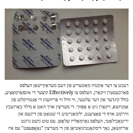
רעכט צו דער אַקטיוו מאַטעריע פון דעם מעדאַקיישאַן העלפּס
פֿאַרבעסערן זיקאָרן, העלפּס צו Effectively קיצער די אינפֿאָרמאַציע,
כולל קינדער און דער עלטער, ווי ווויל ווי פּריווענץ די אַנטוויקלונג פון
אַמניזשאַ, זיקאָרן גיט אַ אָפּזוך. די מעדיצין אויך האט אַ מילד באַרועכץ
ווירקונג אויף די פּאַציענט, ילימאַנייטינג די שטאַט פון דייַגעס און
יריטאַבילאַטי, העלפּס נאָרמאַלייז שלאָפן. עס טוט נישט גרונט
אַדיקשאַן, נאָך דיסקאָנטינואַטיאָן פון די מעדיצין "נאָאָפּעפּט" עס איז