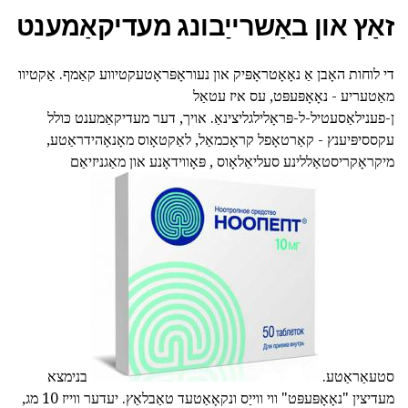
זאַץ און באַשרייַבונג מעדיקאַמענט
די לוחות האָבן אַ נאָאָטראָפּיק און נעוראָפּראָטעקטיווע קאַמף. אַקטיוו
מאַטעריע - נאָאָפּעפּט, עס איז עטאַל
ן-פענילאַסעטיל-ל-פּראָלילגליצינאַ. אויך, דער מעדיקאַמענט כּולל
עקססיפּיענץ - קאַרטאָפל קראָכמאַל, לאַקטאָוס מאָנאָהידראַטע,
מיקראָקריסטאַללינע סעליאַלאָוס , פּאָווידאָנע און מאַגניזיאַם
סטעאַראַטע.
בנימצא
מעדיצין "נאָאָפּעפּט" ווי ווייַס ונקאָאַטעד טאַבלאַץ. יעדער ווייז 10 מג,