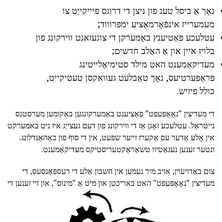
נאָך אַ ביסל טעג פון ניצן די דרוגס פיייקייַט צו
מעמערייז אינפֿאָרמאַציע ימפּרוווד;
עטלעכע פּאַטיענץ באַמערקן די צוגעזאגט ווירקונג פון
בלויז איין און אַ האַלב חדשים;
מעדיקאַמענט האט מילד סטימיאַלייטינג
פּראָפּערטיעס, נאָך טאַבלעט געוואקסן טעטיקייט,
כולל פיזיש.
די מעדיצין "נאָאָפּעפּט" פּאַציענט באַמערקונגען באקומען מערסטנס
נייטראַל. עטלעכע זאָגן אַז די ווירקונג פון דעם געצייַג איז ניט באמערקט
אין אַלע אָדער עס אַקערז זייער שפּעט, אין די סוף פון באַהאַנדלונג.
ונטער זענען נעגאַטיוו טשאַראַקטעריסטיקס מעדיקאַמענט.
צום באַדויערן, אויב מיר נעמען אין חשבון אַלע די רעספּאָנסעס, די
מעדיצין "נאָאָפּעפּט" האט באריכטן און מיט אַ "מינוס", און זיי זענען די