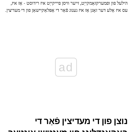
הילעל פון ופמערקזאַמקייַט, זייער וויסן פיייקייַט איז רידוסט - אַז איז,
עס איז אַלע דער זאָגן אַז איז גענוג פֿאַר די אַפּלאַקיישאַן פון די מעדיצין.
ad
נוצן פון די מעדיצין פֿאַר די