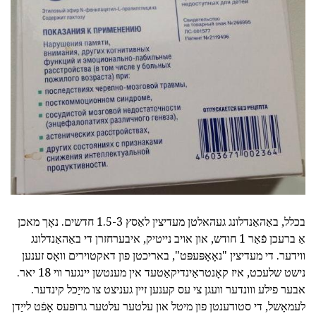
בכלל, באַהאַנדלונג געהאלטן מעדיצין לאַסץ 1.5-3 חדשים. נאָך מאכן
אַ ברעכן פֿאַר 1 חודש, און אויב נייטיק, איבערחזרן די באַהאַנדלונג
ווידער. די מעדיצין "נאָאָפּעפּט", באריכטן פון דאקטוירים וואָס זענען
נישט שלעכט, איז קאָנטראַינדיקאַטעד אין מענטשן יינגער ווי 18 יאר.
אבער פילע ווונדער וועגן צי עס קענען זיין געניצט צו מייַכל קינדער.
לעמאָשל, די סטודענטן פון מיטל און עלטער עלטער גרופּעס אָפֿט לייַדן