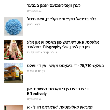
לערן וואָס לענסעס זענען בעסער
געזונטהייַט
בלוי ברידאַל בוקיי: ווי צו קלייַבן, וואָס מיטל
באַציונגען
אַלעקסי, פּאַטריאַרטש פון מאָסקווע און אלע
רוסלאַנד: Biography פון זיין לעבן, שלי
גייסטיקער אנטוויקלונג
בעלאַז-75,710 - די ביגאַסט מאַשין אין די וועלט
קאַרס אַוטאָ א
ווי צו ברענגען די וואָרמס געשווינד און
Effectively
געזונטהייַט
קאָניאַק קאַלעקטער. "אַראַראַט דווין" - אַ