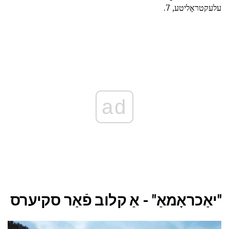
עלעקטראָליטע, 7.
ad
"יאַכראָמאַ" - אַ קלוב פֿאַר סקיערס