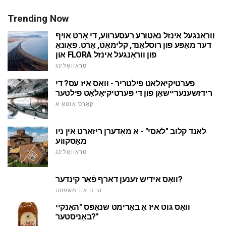
Trending Now
ווראַנגעל אינזל נאַטורע רעסערווע, די אָרט אויף
דער מאַפּע פון רוסלאַנד, קלימאַט, אָרט. פאַונאַ
און FLORA פון ווראַנגעל אינזל
טראַוואַלינג
פּערטיקיאַלאַט פֿילטריר - וואָס איז עס? די
רידזשענעריישאַן פון די פּערטיקיאַלאַט פילטער
קאַרס אַוטאָ א
לאַנד קלוב "לאַסי" - אַ מאָדערן ריזאָרט אין ניו
מאָסקווע
טראַוואַלינג
וואָס אידיש זענען דארף פֿאַר קינדער?
היים און משפּחה
וואָס גוט איז אַ באַרימט שנאַפּס "האַנקיי
באַניסטער?"