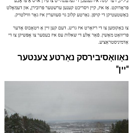
ביליק, דער קונה איז געגעבן די געלעגנהייט צו פירן אויס אַ פּראָבע
פּראָדוקט. אַז איז, קיין ויסריכט קענען ערשטער פּרובירן, און דעמאָלט
באַשטעטיקן די קויפן. נאַרטע קלוב גוי סעווערין איז גאָר וווילטויק.
צו באַקומען צו די ריזאָרט איז גרינג. דעם קען זיין אַ ויטאָבוס אָדער
פּריוואַט מאַשין. פֿאַר אַלע די שאלות עס איז בעסער צו אָפּשיקן צו די
אַדמיניסטראַציע.
נאָוואָסיבירסק נאַרטע צענטער
"יין"