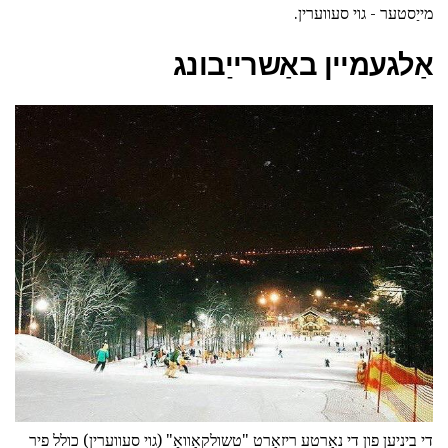
מייַסטער - גוי סעווערין.
אַלגעמיין באַשרייַבונג
די ביניען פון די נאַרטע ריזאָרט "טשולקאָוואָ" (גוי סעווערין) כולל פיר