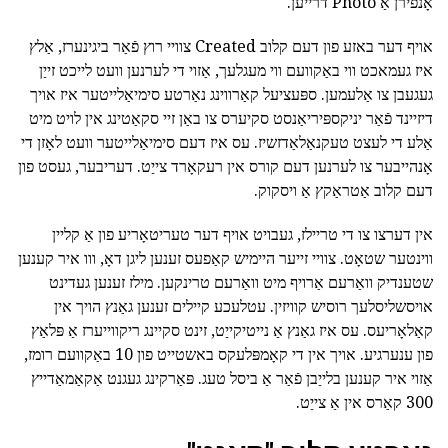
אָנפירן אַ Photo דרייען.
אויף דער באזע פון דעם קלוב Created צוויי רוץ פֿאַר ביגינערז, אַלץ
איז געמאכט ווי באַקוועם ווי מעגלעך, אַזוי די לערנען וועט לייכט זייַן
געגעבן צו אַלעמען. ספּעציעל קאַרווינג נאַרטע סימיאַלייטער איז אויך
דיזיינד פֿאַר יניקספּיריאַנסט סקיערס צו באַן זיי סקאַטינג אין לויט מיט
אַלע די לעצט טעקנאַלאַדזשיז. עס איז דעם סימיאַלייטער וועט לאָזן די
אָנהייבער צו לערנען דעם קורס אין רעקאָרד צייַט. דעריבער, געסט פון
דעם קלוב אַטראַקץ אַ ויסקוק.
אין דערצו צו די טריילז, געבויט אויף דער טעריטאָריע פון אַ קליין
ווינטער שטאָט. צוויי זייער היימיש קאַפעס זענען ליגן דאָ, ווו איר קענען
שטענדיק וואַרעם אַרויף מיט וואַרעם טרינקען. מילז זענען געדינט
אויסשליסלעך רוסיש קוויזין. עטלעכע קיילים זענען גאַנץ הויך אין
קאַלאָריעס. עס איז גאַנץ אַ נייטיקייַט, זינט סקיינג ריקווייערז אַ פּלאַץ
פון ענערגיע. אויך אין די קאָמפּלעקס באשטייט פון 10 באַקוועם רומז,
אַזוי איר קענען בלייַבן פֿאַר אַ ביסל טעג. פּאַרקינג געגנט אַקאַמאַדייץ
300 קאַרס אין אַ צייַט.