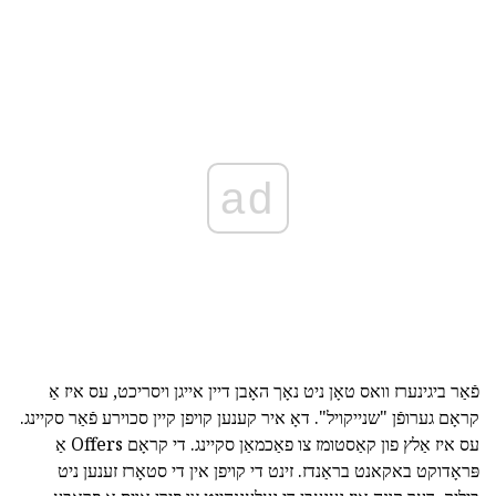
ad
פֿאַר ביגינערז וואס טאָן ניט נאָך האָבן דיין אייגן ויסריכט, עס איז אַ
קראָם גערופֿן "שנייקויל". דאָ איר קענען קויפן קיין סכוירע פֿאַר סקיינג.
עס איז אַלץ פון קאַסטומז צו פאַכמאַן סקיינג. די קראָם Offers אַ
פּראָדוקט באקאנט בראַנדז. זינט די קויפן אין די סטאָרז זענען ניט