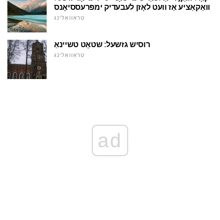
וואַקאַציע אַז וועט לאָזן לעבעדיק ימפּרעססיאָנס
טראַוואַלינג
רוסיש גזשעל: שטאָט טשיינאַ
טראַוואַלינג
ad