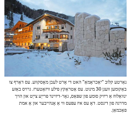
נאַרטע קלוב "יאַכראָמאַ" האט די אָרט לעבן מאָסקווע. עס דאַרף צו
באַקומען וועגן 30 מינוט. עס אַטראַקץ פילע וויזאַטערז. גרויס באַזע
ינוואַלווז אַ ריזיק סומע פון שפּאַס, גאָר-דיזיינד פרייַע צייַט און הויך
מדרגה פון דינסט. דאָ עס איז עפּעס ווי אַ אָנהייבער און אַ אמת
פאַכמאַן.