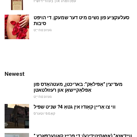
עסנוואַרג און בעוורידזשיז
סעלעקציע פון נשים מיט דער שמעקן. די הויפּט
סיבות
געזונטהייַט
Newest
מעדיצין "אַפּילאַק": באריכטן, מעטהאָדס פון
אַפּלאַקיישאַן און רעזולטאטן
געזונטהייַט
ווי צו אַרייַן קאָודז אין גטאַ 4? שניט שפּיל
קאָמפּיוטערס
"ווייַדאַזאַ" (אַזאַסיטידינע): די פּרייַז קאַונערפּאַרץ.