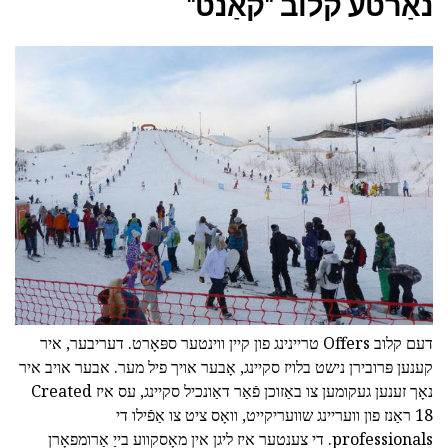
נאַרטע קלוב "קאַנט"
דעם קלוב Offers טריינינג פון קיין ווינטער ספּאָרט. דעריבער, איר
קענען פּרובירן נישט בלויז סקיינג, אָבער אויך פיל מער. אבער אויב איר
נאָך זענען געקומען צו באַזוכן פֿאַר דאַונכיל סקיינג, עס איז Created
18 ראַנז פון וועריינג שוועריקייט, וואָס ציט צו אַפֿילו די
professionals. די צענטער איז ליגן אין מאָסקווע בייַ אַרומפאָרן