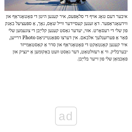
איבער דעם טאָג אויף די סלאָפּעס, איר קענען היטן די פאָטאָגראַף און
ווידעאָגראַפער. דאָ זענען קעסיידער ווייל שאָס, נאָך, אַ ספּעציעל באַנק
פון שלי די רעסאָרט. אזוי, יעדער גאַסט קענען קלייַבן די צונעמען שלי
פֿאַר אַ פּערזענלעך אלבאם. אין דערצו ספּאַנטייניאַס Photo דרייען,
איר קענען קאָנטאַקט די פאָטאָגראַף און סדר אַ קאַסטאַמייזד
יבערבליק. ווי אַ רעזולטאַט, דער גאַסט וועט באַקומען אַ יינציק און
פאַכמאַן שלי פון זייער בלייַבן.
ad