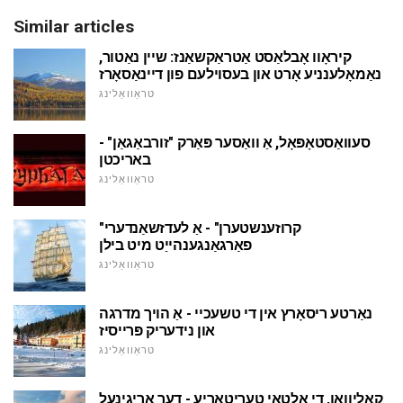
Similar articles
קיראָוו אָבלאַסט אַטראַקשאַנז: שיין נאַטור,
נאַמאָלענניע אָרט און בעסוילעם פון דיינאַסאָרז
טראַוואַלינג
סעוואַסטאָפּאָל, אַ וואַסער פּאַרק "זורבאַגאַן" -
באריכטן
טראַוואַלינג
"קרוזענשטערן" - אַ לעדזשאַנדערי
פאַרגאַנגענהייַט מיט בילן
טראַוואַלינג
נאַרטע ריסאָרץ אין די טשעכיי - אַ הויך מדרגה
און נידעריק פּרייסיז
טראַוואַלינג
קאָליוואַן, די אַלטאַי טעריטאָריע - דער אָריגינעל