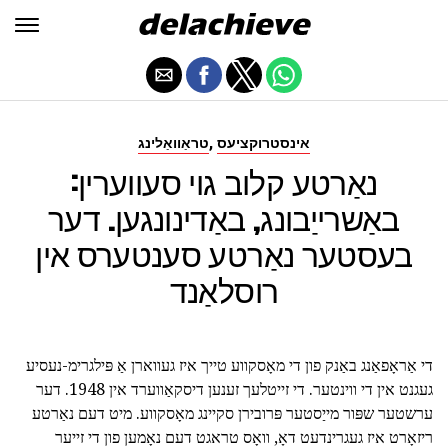
,
אינסטרוקציעס
טראַוואַלינג
נאַרטע קלוב גוי סעווערין:
באַשרייַבונג, באַדינונגען. דער
בעסטער נאַרטע סענטערס אין
רוסלאַנד
די אַראָפאַנג באַנק פון די מאָסקווע טייך איז געווארן אַ פּילגרימ-נעסיע
געגנט אין די ווינטער. די זייטלעך זענען דיסקאַווערד אין 1948. דער
ערשטער שפּור מייַסטער פּרובירן סקיינג מאָסקווע. מיט דעם נאַרטע
ריזאָרט איז געגרינדעט דאָ, וואָס טראגט דעם נאָמען פון די זייער