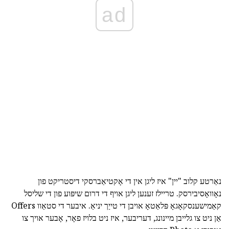
ad
נאַרטע קלוב "יין" איז ליגן אין די אָקטיאַברסקי דיסטריקט פון
נאָוואָסיבירסק. טריילז זענען ליגן אויף די דרום שיפּוע פון די שליסל
קאַמישענסקאָגאָ פּלאַטאָ אויבן די טייַך יניאַ. איבער די סטאַוו Offers
אַן ניט צו גלייבן מיינונג, דעריבער, איז ניט בלויז פאָר, אָבער אויך צו