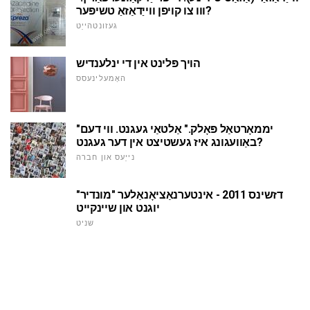
ווו צו קויפן ווייַדאַזאַ טשיפּער?
געזונטהייַט
הויך פּלינט אין די ינלענדיש
האָמעלינעסס
"יממאָרטאַל פּאָלק." אַלטאַי געגנט. ווי דעם
באַוועגונג איז געשטיצט אין דער געגנט?
נייַעס און חברה
דזשינס 2011 - אינטערנאַציאָנאַלער "מונדיר"
יוגנט און שיינקייט
שניט