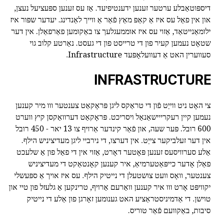
דיספּוטאַבלע ערטער זענען ידענטיפיעד. אַז עס זענען ספּעציעל נעצן,
און אין פאַל עס איז אַ קאַפּ מאַץ פֿאַר אַ ווייך לאַנדינג. יעדער שפּור איז
ילומאַנייטאַד, אַזוי עס איז אוממעגלעך צו באַקומען פאַרפאַלן. אין דער
שטאָט נעמען קעיר פון די טרייסט פון די געסט. נאַרטע קלוב גוי
סעווערין האט אַ דעוועלאָפּעד Infrastructure.
INFRASTRUCTURE
צי האָט ניט ווייַט פֿון די טראַקס ליגן פּראָקאַט צענטער ווו מיר קענען
נעמען קיין רעקרייישאַנאַל ויסריכט. פּראָקאַט דערוואַקסן קיץ ווערט
600 רובל. פּער שעה, און פֿאַר קינדער אַרויף צו 13 יאר - 450 רובל
אין דער זעלביקער צייַט. אין דערצו, די נירביי ליגן מעדיציניש הילף.
אַלע סערוויסעס זענען פּאָטער דאָרט, אַזוי אין די פאַל פון אַ שלעכט
פאַלן אָדער כייפּאַטערמיאַ, איר קענען קאָנטאַקט די מעדיציניש
צענטער, וואָס וועט צושטעלן די נייטיק הילף. עס איז אויך אַ ספּעשלי
יקוויפּט אָרט ווו איר קענען וואַרעם אַרויף, טרינקען אַ גלעזל פון טיי און
טוישן. די אַדמיניסטראַציע האט גענומען זאָרגן פון אַלע די נייטיק
סיבות, באַקוועם פֿאַר טוריס.