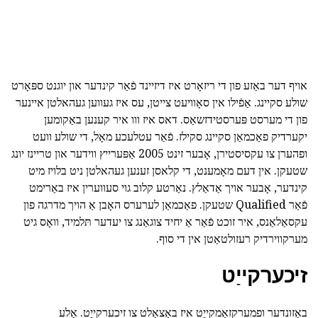
אויף דער באַזע פון די ריזאָרט איז דיזיינד פֿאַר קינדער און יוגנט ספּאָרט
שולע סקיינג. אַפֿילו אין סאָוויעט צייטן, עס איז געווען געהאלטן איינער
פון די מערסט פּערסטידזשאַס. דאס איז ווו איר קענען באַקומען
יקערדיק פאַכמאַן סקיינג סקילז. פֿאַר עטלעכע מאָל, די שולע וועט
ופהערן צו עקסיסטירן, אָבער זינט 2005 אַפּערייץ ווידער און טריינז יונג
שטעקן. אין דעם מאָמענט, די קלאסן זענען געהאלטן ניט בלויז מיט
קינדער, אָבער אויך אַדאַלץ. נאַרטע קלוב גוי סעווערין איז באַרימט
פֿאַר Qualified שטעקן. פאַכמאַן לערערס האָבן אַ הויך מדרגה פון
עקסאַלאַנס, איר זוכט פֿאַר אַ יחיד צוגאַנג צו יעדער תּלמיד, וואָס גיט
מערקווירדיק רעזולטאַטן אין די סוף.
זיכערקייַט
באַזונדער ופמערקזאַמקייַט איז באַצאָלט צו זיכערקייַט. אַלע