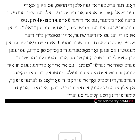
ראַנז. דער ערשטער איז געהאלטן די הויפּט, עס איז אַ שאַרף
ווערטיקאַל קאַפּ, אַראָפאַנג און וויינדינג וועג מאל. דער שפּור איז נישט
בדעה פֿאַר ביגינערז, עס איז דיזיינד פֿאַר professionals. ניט
ווייניקער שווער איז דער צווייט שפּור, וואָס איז גערופֿן "וואַלד". די זאַך
איז אַז די וועג עס איז זייער שווער, אַזוי זי סאַבמיץ בלויז זייער
יקספּיריאַנסט סקיערס. דער שפּור נומער 3 איז דיזיינד פֿאַר קינדער און
מענטשן וואס זענען נאָר מאַסטערינג די באַסיקס פון סקיינג, עס זענען
קיין קאָמפּליצירט טוויסץ און טורנס, אָדער געפערלעך געביטן. די
פערט שפּור איז גערופֿן "טובינג". עס איז אויך אַ טריינינג געגנט ווו איר
קענען אַרבעט אויס מיט אַ פּערזענלעך ינסטראַקטער פֿאַר סקיינג.
דעריבער, די וויכטיק זאַך איז צו האָבן די פאַרלאַנג צו לערנען צו פאָר,
און אַלץ אַנדערש קענען אָרגאַניזירן די שטעקן. איר נאָר דאַרפֿן צו
קומען צו די נאַרטע קלוב גוי סעווערין.