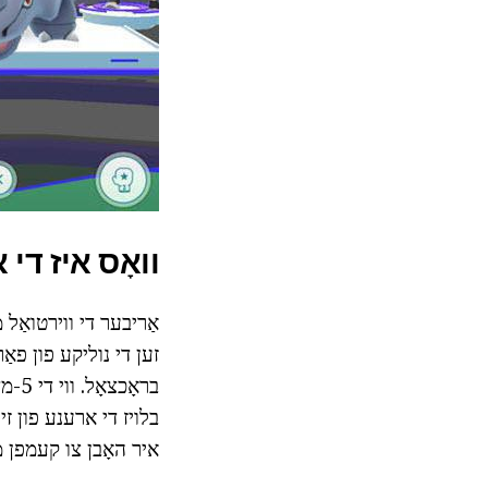
וואָס איז די
זען די נוליקע פון פאַר
בראָ
איר האָבן צו קעמפן מי