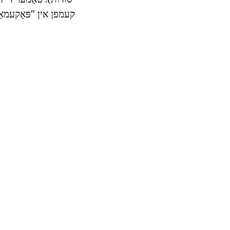
קעמפן אין "פּאָקעמאָן