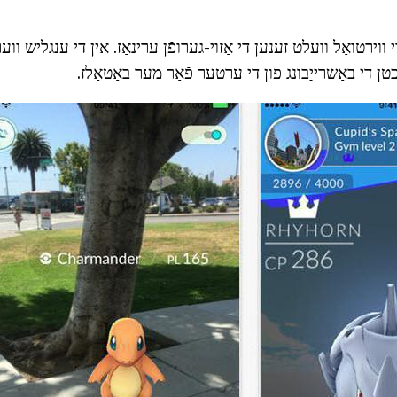
ווירטואַל וועלט זענען די אַזוי-גערופֿן ערינאַז. אין די ענגליש ווער
טן די באַשרייַבונג פון די ערטער פֿאַר מער באַטאַלז.