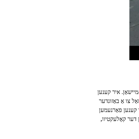
 געוויזן מיט אַנאַמיישאַן. איר קענען
ַל צו אַ באַזונדער
ט איר קענען פאַרנעמען
טגליד פון דער קאָלעקטיוו,