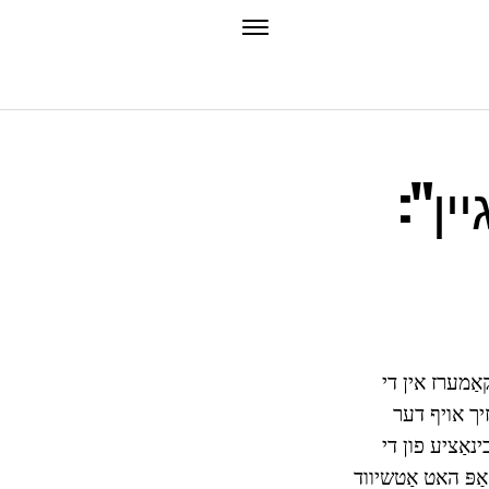
ין":
אַמערז אין די
רמע האט זיך אויף דער
נאַציע פון די
ַפּ האט אַטשיווד