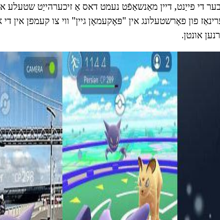
בער די פייַנט, דיין מאַנשאַפֿט נעמט דאס אַ זיכערהייַט שטעלע אין
ערינאַז פון פאָרשטעלונג אין "פּאָקעמאָן גיין" ווי צו קעמפן אין ד
רנען אונטן.