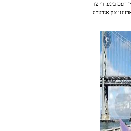
 דעם בינע. ווי צו
י ארענע און אנדערע