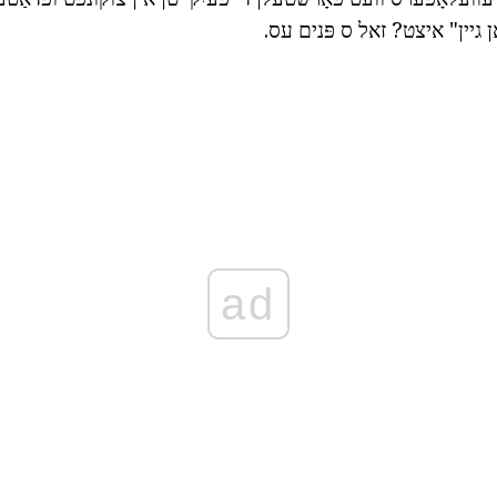
 גיין" איצט? זאל ס פּנים עס.
ad