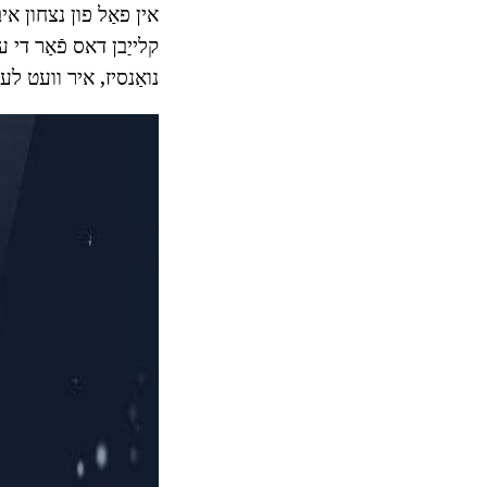
אין פאַל פון נצחון אי
קלייַבן דאס פֿאַר די 
נואַנסיז, איר וועט לע