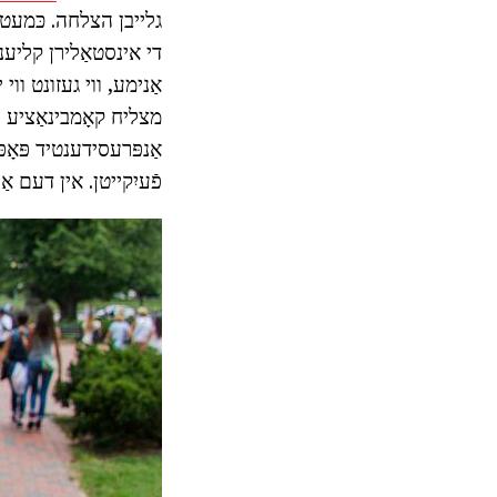
די אינסטאַלירן קליענט
אַנימע, ווי געזונט ווי
מצליח קאָמבינאַציע פו
אַנפּרעסידענטיד פּאָ
פֿעיִקייטן. אין דעם אַ