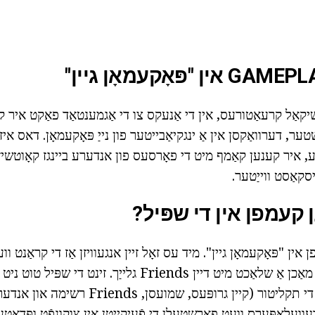
שיקאַל קרעאַטורעס, אין די אַנעקס צו די אַגמענטאַד פאַקט איר ק
טער, דערוואַקסן אין אַ ינגקיאַבייטער פון נייַ פּאָקעמאָן. דאס איז
ע, איר קענען קאַמף מיט די פאָרסעס פון אנדערע ביינגז קאָוטשיז.
סקאַסט ווייַטער.
ן קעמפן אין די שפּיל?
 אין "פּאָקעמאָן גיין". מיד עס זאָל זיין אנגעוויזן אַז די קראַנט ו
אַפּ, איר קענען נישט מאַכן אַ שלאַכט מיט דיין Friends גלייַך. 
קאָמוניקאַציע צווישן די תקליטור (קיין גרופּעס
וועלאָפּערס וועט פאָרשטעלן די פֿעיִקייטן אין צוקונפֿט ופּדאַטע