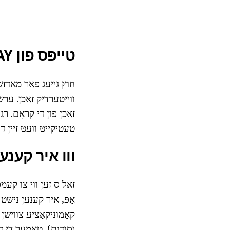
טייפּס פון GAMEPLAY אין "פּאָקעמאָן גיין"
חוץ גייעג פֿאַר מאַדז
ווייַטערדיק זאכן. ערש
זאכן פון די קראָם. רג
טעטיקייט וועט זיין די
ווו איר קענע
זאל ס זען ווי צו קעמפן
יסודות). טאָמער די דע