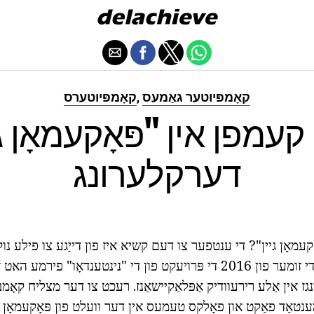
קאָמפּיוטער גאַמעס
קאָמפּיוטערס
,
ו קעמפן אין "פּאָקעמאָן גי
דערקלערונג
ָקעמאָן גיין"? די ענטפער צו דעם קשיא איז פון דייַגע צו פילע נוק
רירעוודיק שפּיל. אין די זומער פון 2016 די פּרויעקט פון די "נינטענדאָו" פי
 אין אַלע רירעוודיק אַפּלאַקיישאַנז. רעכט צו דער מצליח קאָמבי
מענטאַד פאַקט
און פאָלקס טעמעס אין דער וועלט פון פּאָקעמאָן א