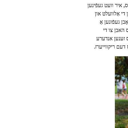
Smartph "אַנדרויד" אָדער יאָס, איר וועט געפֿינען
 די אַלוועלט און
בן געפֿונען אַ
ס האבן צו די
ס זענען אנדערע
ז דעם ריקווייערז.