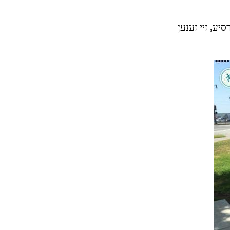
סיע, זיי זענען