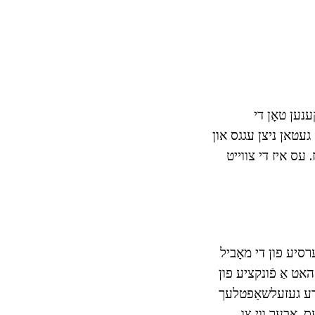
ענען טאָן די
 געטאן ניצן עגגס און
 עס איז די צווייט
וערסיע פון די מאָביל
זינט די שפּיל טוט ניט האט אַ פֿונקציע פון
, שמועסן, Friends רשימה און אנדערע געזעלשאַפטלעך
ס. אבער ווי צו