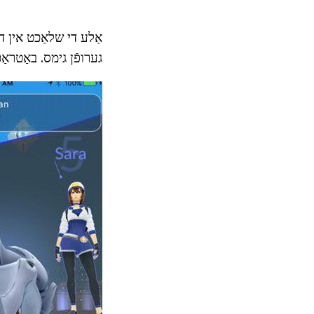
אַלע די שלאַכט אין די 
גערופֿן גימס. באַטראַכ