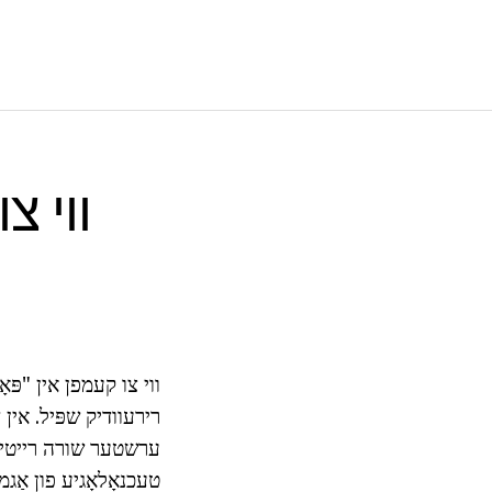
ווי צ
ווי צו קעמפן אין "פּא
ערשטער שורה רייטינגז
טעכנאָלאָגיע
פון אַג