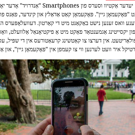
גלייבן הצלחה. כּמעט יעדער אַקטיוו וסערס פון ones
 "פּאָקעמאָן גיין". פּאָקעמאָן קאַט אַדאַלץ און קינדער, פאַנס פון
 יענע וואס זענען נישט באַקאַנט מיט די קאַרטון. דעוועלאָפּערס האָ
ן יקסייטינג אַגמענטאַד פאַקט מיט אַ פיקטיאָנאַל אַלוועלט, וואָ
פּולאַריטעט. אין דערצו צו קאַטשינג קרעאַטורעס אין די שפּיל, ע
רטיקל איר וועט לערנען ווי צו קעמפן אין "פּאָקעמאָן גיין", און אַ