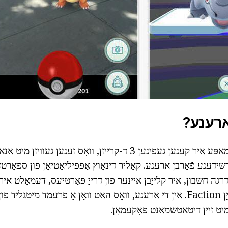
 ארענע?
אַריבער די ווירטואַל מאַפּע איר קענען געפינען 3 ד-קרייזן, וואָס זענען
שידענע פֿאַרבן ארענע. קאָליר דינאָוץ אַפפיליאַטיאָן פון ספּאָרטזא
כצאָל. ווי די 5-מדרגה חשבון, איר קלייַבן איינער פון דרייַ פּאַרטיעס, דעמאָל
בלויז די ארענע פון זייַן Faction. אין די ארענע, וואָס האט וואַן אַ פרעמד מי
ט זיין דיטאַטשמאַנט פּאָקעמאָן.