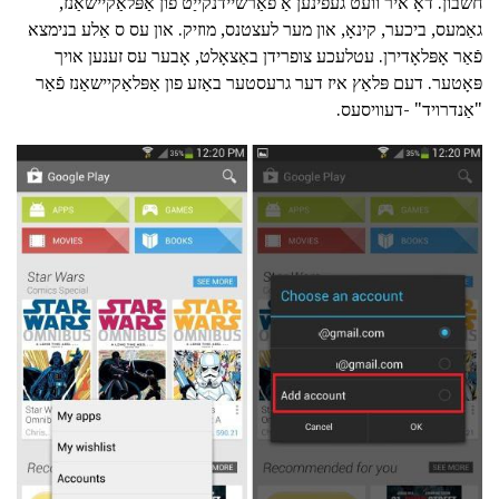
חשבון. דאָ איר וועט געפֿינען אַ פאַרשיידנקייַט פון אַפּלאַקיישאַנז,
גאַמעס, ביכער, קינאָ, און מער לעצטנס, מוזיק. און עס ס אַלע בנימצא
פֿאַר אָפּלאָדירן. עטלעכע צופרידן באַצאָלט, אָבער עס זענען אויך
פּאָטער. דעם פּלאַץ איז דער גרעסטער באַזע פון אַפּלאַקיישאַנז פֿאַר
"אַנדרויד" -דעוויסעס.