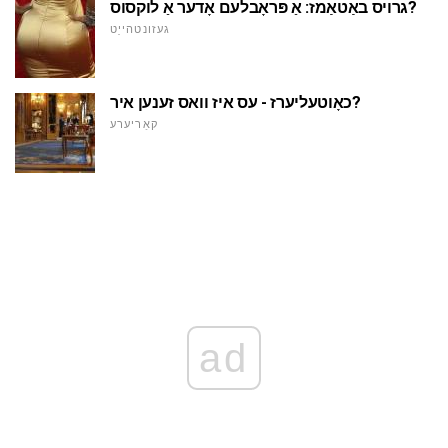
גרויס באַטאַמז: אַ פּראָבלעם אָדער אַ לוקסוס?
געזונטהייַט
כאָוטעליערז - עס איז וואס זענען איר?
קאַריערע
ad