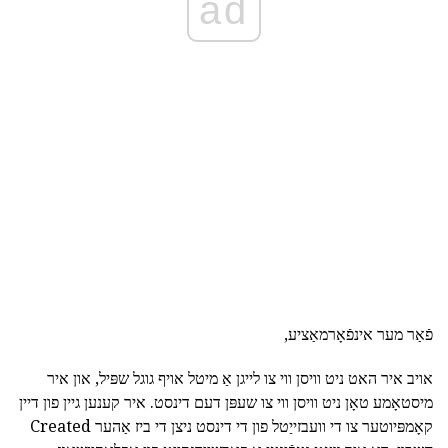
ad
פֿאַר מער אינפֿאָרמאַציע,
אויב איר האט ניט וויסן ווי צו לייגן אַ מיטל אויף גוגל שפּיל, און איר
מיסטאָמע טאָן ניט וויסן ווי צו שעפּן דעם דינסט. איר קענען גיין פון דיין
קאָמפּיוטער צו די וועבזייַטל פון די דינסט ניצן די ביז אַהער Created