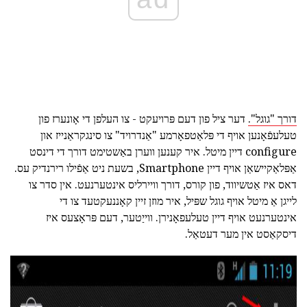
דורך "גוגל".
דער ציל פון דעם פּרויעקט - צו העלפן די אָונערז פון
טעלעפֿאָנען אויף די פּלאַטפאָרמע "אַנדרויד" צו סינגקראַנייז און
configure דיין מיטל. איר קענען ווערן באַשטימט דורך די דינסט
אַפּלאַקיישאַן אויף דיין Smartphone, בשעת ניט אַפֿילו רירנדיק עס.
דאס איז אַטשיווד, פון קורס, דורך וויירליס אינטערנעט. אין סדר צו
לייגן אַ מיטל אויף גוגל שפּיל, איר מוזן זיין קאָננעקטעד צו די
אינטערנעט אויף דיין טעלעפאָנירן. ווייַטער, דעם פּראָצעס איז
דיסקאַסט אין מער דעטאַל.