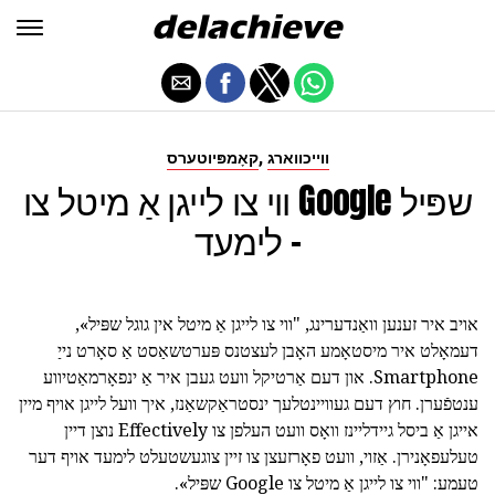
,
ווייכווארג
קאָמפּיוטערס
ווי צו לייגן אַ מיטל צו Google שפּיל
- לימעד
אויב איר זענען וואַנדערינג, "ווי צו לייגן אַ מיטל אין גוגל שפּיל»,
דעמאָלט איר מיסטאָמע האָבן לעצטנס פּערטשאַסט אַ סאָרט נייַ
Smartphone. און דעם אַרטיקל וועט געבן איר אַ ינפאָרמאַטיווע
ענטפֿערן. חוץ דעם געוויינטלעך ינסטראַקשאַנז, איך וועל לייגן אויף מיין
אייגן אַ ביסל גיידליינז וואָס וועט העלפן צו Effectively נוצן דיין
טעלעפאָנירן. אַזוי, וועט פאָרזעצן צו זיין צוגעשטעלט לימעד אויף דער
טעמע: "ווי צו לייגן אַ מיטל צו Google שפּיל».