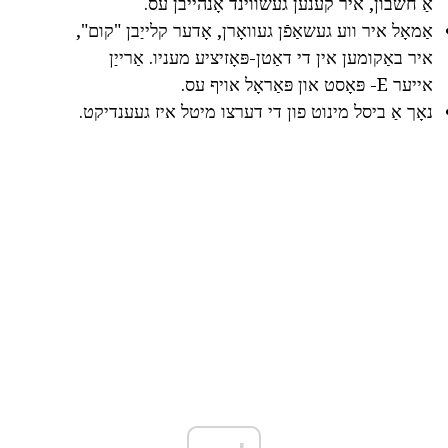
אַ חשבון, איר קענען געשווינד אָנהייבן עס.
אַמאָל איר ווע געשאַפֿן געוואָרן, אָדער קלייַבן "קום",
איר באַקומען אין די דאַטן-פּאָזיציע מעניו. אַרייַן
אייער E- פּאָסט און פּאַראָל אויף עס.
נאָך אַ ביסל מינוט פון די דערצו מיטל איז געענדיקט.