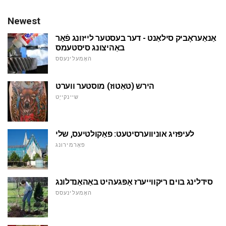
Newest
אַנאַעראָביק סילאַנט - דער בעסטער לייזונג פֿאַר
באַהיצונג סיסטעמס
האָמעלינעסס
הירש (טאַטוז) מוסטער ווערט
שיינקייַט
לעיפּזיג אוניווערסיטעט: פאַקולטיעס, שלי
פאָרמירונג
סידלינג בוים ריקווייערז אָפּגעהיט באַהאַנדלונג
האָמעלינעסס