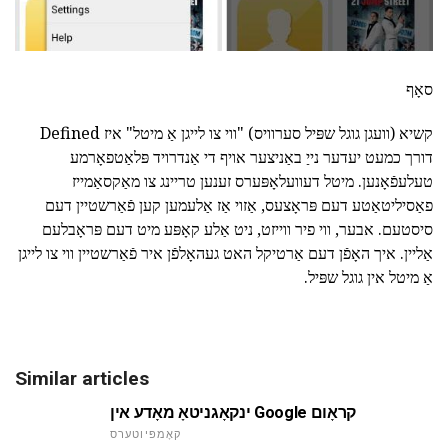
סאָף
קשיא (וועגן גוגל שפּיל סערוויס) "ווי צו לייגן אַ מיטל" איז Defined
דורך כמעט יעדער נייַ באַניצער אויף די אַנדרויד פּלאַטפאָרמע
טעלעפֿאָנען. מיטל דעוועלאָפּערס זענען טריינג צו מאַקסאַמייז
פאַסיליטאַטע דעם פּראָצעס, אַזוי אַז אַלעמען קען פֿאַרשטיין דעם
סיסטעם. אבער, ווי פיר ווייזט, ניט אַלע קאָפּע מיט דעם פּראָבלעם
אַליין. איך האָפֿן דעם אַרטיקל האט געהאָלפֿן איר פֿאַרשטיין ווי צו לייגן
אַ מיטל אין גוגל שפּיל.
Similar articles
ינקאָגניטאָ מאָדע אין Google קראָום
קאָמפּיוטערס