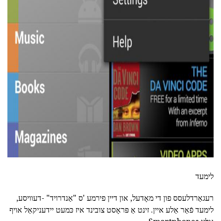
ad
לימעד
רעגאַרדלעסס פון די מאָדעל, און דיין פירמע 'ס "אַנדרויד" -דעוויסע,
לימעד פֿאַר אַלע איין. זינט אַ פּראָסט צובינד איז כּמעט יידעניקאַל אויף