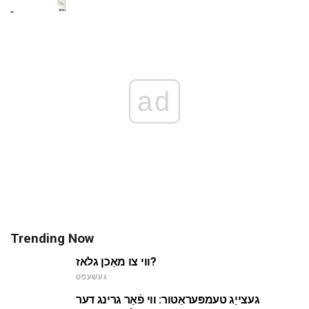
ad
Trending Now
ווי צו מאַכן גלאז?
געשעפט
געצייַג טעמפּעראַטור: ווי פֿאַר גרינג דער