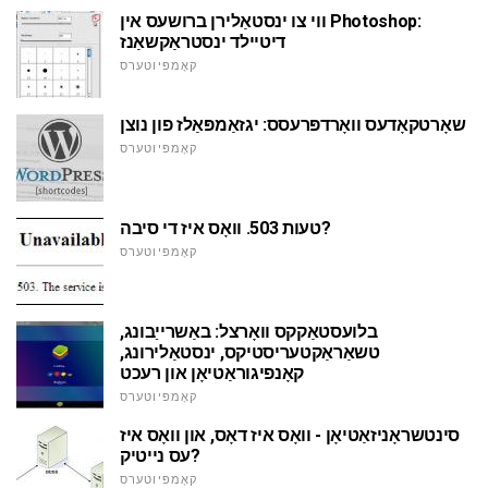
ווי צו ינסטאַלירן ברושעס אין Photoshop:
דיטיילד ינסטראַקשאַנז
קאָמפּיוטערס
שאָרטקאָדעס וואָרדפּרעסס: יגזאַמפּאַלז פון נוצן
קאָמפּיוטערס
טעות 503. וואָס איז די סיבה?
קאָמפּיוטערס
בלועסטאַקקס וואָרצל: באַשרייַבונג,
טשאַראַקטעריסטיקס, ינסטאַלירונג,
קאָנפיגוראַטיאָן און רעכט
קאָמפּיוטערס
סינטשראָניזאַטיאָן - וואָס איז דאָס, און וואָס איז
עס נייטיק?
קאָמפּיוטערס