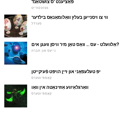
פּאַציענט 'ס צושטאַנד
געזונטהייַט
ווי צו ויסנייען בעלץ וואַלומאַנאַס בילדער
פערדל
אַלוועלט - עס ... וואָס טאָן מיר וויסן וועגן אים?
נייַעס און חברה
יפּ טעלעפאָני און זייַן הויפּט פֿעיִקייטן
קאָמפּיוטערס
וואַרגלאַיווע אַזזינאָטה אין וואַו
קאָמפּיוטערס