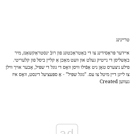
טריינינג
איידער פּראַסידינג צו די באַטראַכטונג פון רובֿ ינסטראַקשאַנז, מיר
באַשליסן די נייטיק געלט און וועט מאַכן אַ קליין ביסל פון קלעריטי.
פילע ניצערס טאָן ניט אַפֿילו וויסן וואָס די גוגל די שפּיל, אָבער אויך ווילן
צו לייגן דיין מיטל צו עס. "גוגל שפּיל" - אַ ספּעציעל דינסט, וואָס איז
געווען Created
ad