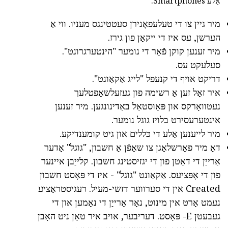
אַלע Smartphones.
מיר גיין צו די טעלעפאָנירן סעטטינגס מעניו. ווי אַ
הערשן, עס איז די ייקאַן פון גירז.
מיר זענען קוקן פֿאַר די נומער "הינטערגרונט".
סעלעקט עס.
דריקט אויף די קנעפּל "לייג אַקאַונט".
איר זאָל זען אַ רשימה פון געזעלשאַפטלעך
נעטוואָרקס און פּאָוסטאַל באַדינונגען. מיר זענען
אינטערעסירט בלויז גוגל נומער.
מיר לייענען אַלע די כּללים און גיט קומענדיקע.
דאָ מיר פאָרשלאָגן צו שאַפֿן אַ חשבון, "גוגל" אָדער
אַרייַן די דאַטן פון די יגזיסטינג חשבון. קלייַבן איינער
פון די אָפּציעס. אַקאַונט "גוגל" - איז די פּאָסט חשבון
Created אין די סערווער דזשי-מעיל. רעגיסטראַציע
נעמט אָרט אין מינוט, נאָר אַרייַן די נאָמען און די
געבעטן E- פּאָסט. דעריבער, אויב איר טאָן ניט האָבן