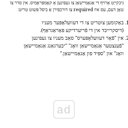
גיכקייַט אַרויף די אַנאַמיישאַן צו געפינען אַ קאָמפּראָמיס. אין סדר צו
טאָן דעם, עס איז required צו דורכפירן אַ ביסל פּשוט טריט:
באַקומען צוטריט צו די דעוועלאָפּער מעניו
(דיסקרייבד אין די פֿריִערדיקע פּאַראַגראַף).
אין "פֿאַר דעוועלאָפּערס" סאַב מעניו צו געפינען
"פֿענצטער אַנאַמיישאַן וואָג" "יבערגאַנג אַנאַמיישאַן
וואָג" און "ספּיד פון אַנאַמיישאַן."
ad