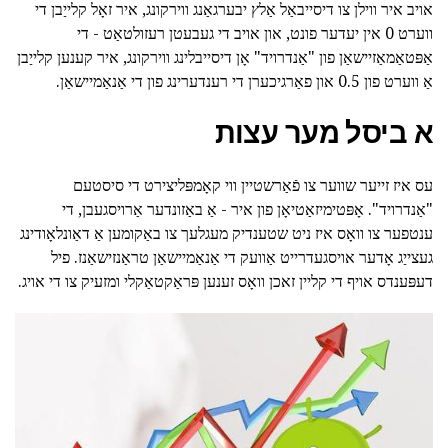
אויב איר ווילן צו דיסייבאַל אַלץ יבערגאַנג ווירקונג, איר זאָל קלייַבן די
ווערט 0 אין יעדער פונט, און אויב די געבעטן רעזולטאַט - די
אַפּטאַמאַזיישאַן פון "אַנדרויד" אָן דיסייבלינג ווירקונג, איר קענען קלייַבן
אַ ווערט פון 0.5 און פאַרגיכערן די רענדערינג פון די אַנאַמיישאַן.
א ביסל מער עצות
עס איז זייער שווער צו פֿאַרשטיין ווי קאָמפּליצירט די סיסטעם
"אַנדרויד". אָפּטימיזאַטיאָן פון איר - אַ באַזונדער אַרויסגעבן, די
ענטפער צו וואָס איז ניט שטענדיק מעגלעך צו באַקומען אַ דאַונלאָודינג
געצייַג אָדער אויסגעדרייט אַוועק די אַנאַמיישאַן טראַנזישאַנז. פיל
דעפּענדס אויף די קליין זאכן וואָס זענען פּראַקטאַקלי ומזעיק צו די אויג.