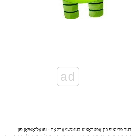
ad
דער פּרינציפּ פון אָפּעראַציע בענטשמאַרקאָוו - עוואַלואַטיאָן פון