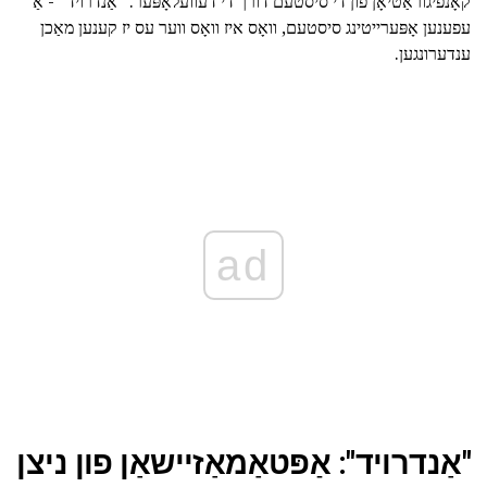
קאָנפיגוראַטיאָן פון די סיסטעם דורך די דעוועלאָפּער. "אַנדרויד" - אַ
עפענען אָפּערייטינג סיסטעם, וואָס איז וואָס ווער עס יז קענען מאַכן
ענדערונגען.
ad
"אַנדרויד": אַפּטאַמאַזיישאַן פון ניצן