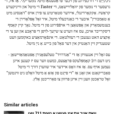
גיכקייַט די דורכפירונג פון זיכער פּראַסעסאַז מיטל נומעריקלי. אַז איז, די
גרעסער די נומער פון יוואַליויישאַנז, די Faster די מיטל און ווייניקערע
קראַשיז. אַקקאָרדינגלי, איידער סטאַרטינג צו פירן אויס "דאַנסינג מיט
אַ טאַמבורין" איבער די כאַנדכעלד מיטל, איר זאָל אָפּלאָדירן די
בענטשמאַרק און אָפּשאַצן די אויפֿפֿירונג פון די מיטל. נאָך קיין קאַמף
דיסקרייבד אויבן, עס איז ווערט צו שייַעך-לויפן די פּראָבע און זען צי די
אַקציע האט געגעבן די רעזולטאַט. די אינפֿאָרמאַציע באקומען וועט
שטענדיק זיין האַנטיק אין דער פאַל פון בייינג אַ נייַ מיטל.
עס זאָל זיין אנגעוויזן אַז די "אַנדרויד" טעלעפאָנירן אַפּטאַמאַזיישאַן -
ניט דעם רובֿ קאָמפּלעקס פּראָצעס, כמעט ווער עס יז קענען אייגן
נעמען אויף עס. אַז איז וואָס איידער איר שווערן דורך די מיטל
פאַבריקאַנט און זאָגן אַז "די פייַנט פון אַזאַ אַ מיטל וואָלט ניט ווינטשן"
זאָל טראַכטן וועגן זיין אייגן פּרווון צו פאַרריכטן אַלץ.
Similar articles
וואָס אויב עס איז געווען אַ טעות 711 ווען