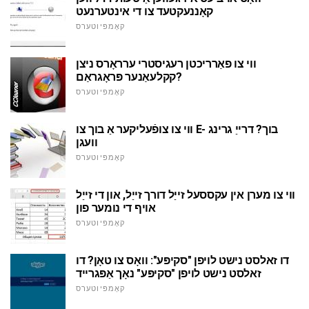
קאָננעקטעד צו די אינטערנעט
קאָמפּיוטערס
ווי צו פאַרריכטן רעגיסטרי ערראָרס ניצן
קקלעאַנער פּראָגראַם?
קאָמפּיוטערס
ווי צו צופֿעליקער אַ בוך צו E- בוך? דרייַ גרינג
וועגן
קאָמפּיוטערס
ווי צו מערן אין עקססעל זייַל דורך זייַל, און די זייַל
אויף די נומער פון
קאָמפּיוטערס
דו זאלסט נישט לויפן "סקיפּע": וואָס צו טאָן? דו
זאלסט נישט לויפן "סקיפּע" נאָך אַפּגרייד
קאָמפּיוטערס