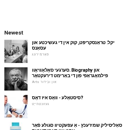
Newest
יקל: טראַנסקריפּט, קוק אין די געשיכטע און
עסאַנס
פאָרמירונג
סערגעי סאָלאָוויאָוו. Biography און
פילמאָגראַפי פון די באַרימט דירעקטאָר
Arts און ובידור
סיסטאָלע - וואָס איז דאָס?
געזונטהייַט
סאַליסיליק שמירעכץ - אַ עפעקטיוו סגולע פֿאַר