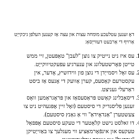
דאָ זענען עטלעכע מומחה עצות און עצה אַז קענען העלפן גיכקייַט
אַרויף די אַרבעט דעווייַסאַ:
עס איז ניט נייטיק צו נוצן "לעבן" טאַפּעטן, זיי ממש
טייטן פאָרשטעלונג און ענערגיע עפעקטיווקייַט.
עס זאָל ויסמייַדן די נוצן פון ווידזשיץ, אָדער, אין
עקסטרעם קאַסעס, קערן אַוועק די אָנעס אַז ביסט
ראַרעלי געניצט.
דיסאַבלינג קאַשט פּראַסעסאַז און פּראָגראַמען וואָס
זענען פליסנדיק די סיסטעם (זאָל זיין אָפּגעהיט ניט צו
צעשטערן "אַנדאָידאַ" ווי אַ גאַנץ סיסטעם).
דו זאלסט נישט קלאַטער די טעקע סיסטעם אָפּפאַל
טעקעס און אינפֿאָרמאַציע ווי מעגלעך צו באַזייַטיקן