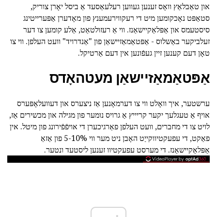
און טאַבלאַץ וואָס זענען געווען רעלעאַסעד אַ ביסל יאָרן צוריק,
סטאַפּט נאָכקומען מיט די רעקווירעמענץ פון מאָדערן אַפּערייטינג
סיסטעמס און אַפּלאַקיישאַנז. ווי אַ רעזולטאַט, אַלע קומען צו דער
זעלביקער באַשלוס - אַפּטאַמאַזיישאַן פון "אַנדרויד" וועט העלפן. ווי צו
טאָן דעם קענען זיין געפֿונען אין דעם אַרטיקל.
אַפּטאַמאַזיישאַן מעטהאָדס
ערשטער, איך וואָלט ווי צו דערמאָנען אַז ניצערס און דעוועלאָפּערס
אויף אַ טעגלעך יקער קריייץ אַ גרויס נומער פון מגילה און מכשירים אַז,
לויט צו די מחברים, וועט העלפן פאַרגיכערן די אויפֿפֿירונג פון מיטל. אין
פאַקט, די עפעקטיווקייַט האָבן ניט מער ווי 5-10% פון אַזאַ
אַפּלאַקיישאַנז. די מערסט עפעקטיוו זענען ליסטעד ונטער.