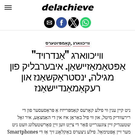
,
ווייכווארג
קאָמפּיוטערס
ווייכווארג "אַנדרויד"
אַפּטאַמאַזיישאַן. איבערבליק פון
מגילה, ינסטראַקשאַנז און
רעקאַמאַנדיישאַנז
ניט קיין ענין ווי פילע קאָרעס קאַמפּרייזיז אַ פּראַסעסער פון די
רירעוודיק מיטל, און ווי פיל באַראַן איז אין די האַמצאָע, איר זאָל
שטענדיק זיין צוגעגרייט פֿאַר די צייַט ווען זייַן פאָרשטעלונג וועט ניט
מער זיין אָפּטימאַל. פילע ניצערס באַקלאָגנ זיך אַז די Smartphones