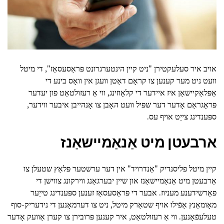
אויב איר סעלעקטירן "ניט קיין הינטערגרונט פּראַסעסאַז", די מיטל
וועט ניט מער קענען צו קראָם דאַטן וועגן אין וואָס בינע די
אַפּלאַקיישאַן איז איידער די קלאָוזינג, ווי אַ רעזולטאַט פון יעדער
פּראָגראַם אָדער דער שפּיל וועט האָבן צו אָנהייבן איבער ווידער,
ספּענדינג צייַט אויף עס.
ארבעטן מיט אַנאַמיישאַנז
קיין מיטל פליסנדיק "אַנדרויד" אין דער ערשטער פּלאַץ שטעלן צו
אַרבעטן מיט אַנאַמיישאַנז און שיין יבערגאַנג ווירקונג צווישן די
פאַרשידענע מעניוז. אבער די פּראַסעסאַז זענען ספּענדינג טייַער
מאָומאַנץ אַפֿילו אויף שטאַרק מיטל, ניט צו דערמאָנען די נידעריק-סוף
טעלעפֿאָנען. ווי אַ רעזולטאַט, איר קענען פּרובירן צו קערן אַוועק אָדער