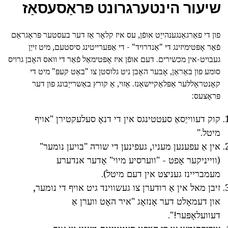
שיעור הינטערגרונט פּראַסעסאַז
פון די פאַרגאַנגענהייַט אופֿן, עס איז קלאָר אַז דער בעסטער פּראָגראַם
פֿאַר אָפּטימיזינג די "אַנדרויד" - די אַפּערייטינג סיסטעם, מיט זייַן
געבויט-אין מכשירים. דעם אופֿן איז אָפּטימאַל פֿאַר די וואס האָבן גרויס
סומע פון באַראַן, אָבער האָבן ניט גלוסטן צו "באַט קעפּ" מיט די
קאָנטראָללער אַפּלאַקיישאַנז. אַזוי, אַ קורץ באַשרייַבונג פון דער
פּראָצעס:
קוק דעווייַסאַ סעטטינגס אין די דנאָ סעלעקטירן "אויף
מיטל."
אין אַ עפענען מעניו, געפינען די שורה "בויען נומער"
(ווייניקער אָפט - "ווערסיע מיוי" אָדער אנדערע
מעמבריינז געניצט אין דעם מיטל).
זיבן מאל אין אַ רודערן צו געשווינד גיט אויף די נומער,
און דעמאָלט דער אָנזאָג "איר האָט ווערן אַ
דעוועלאָפּער!".