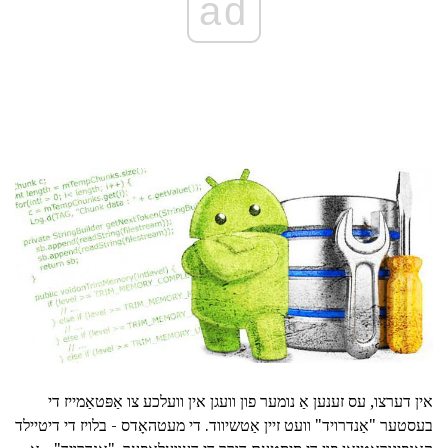
ad
אין דערצו, עס זענען אַ נומער פון וועגן אין וועלכע צו אַפּטאַמייז די
בעסטער "אַנדרויד" וועט זיין אַטשיווד. די מעטהאָדס - בלויז די דיטיילד