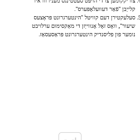
צוריקקומען צו די הויפּט סעטטינגס מעניו ווו איר
קלייַבן "פֿאַר דעוועלאָפּערס".
סעלעקטירן דעם קוויטל "הינטערגרונט פּראָצעס
שיעור", וואָס זאָל אָנווייַזן די מאַקסימום ערלויבט
נומער פון פליסנדיק הינטערגרונט פּראַסעסאַז.