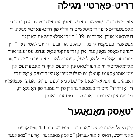
דריט-פּאַרטיי מגילה
אזוי, מיט די דיספּאַטשער פֿאַרשטאַנען. עס איז צייַט צו רעדן וועגן די
אַקסעלעריישאַן פון די מיטל מיט די הילף פון דריט-פּאַרטיי מגילה. ווי
דערמאנט אויבן, אַרויף צו 10% פון די אַפּלאַקיישאַנז האָבן צו
אַפּטאַמייז עפעקטיווקייַט. די פאַקט אַז רובֿ פון די יוטילאַטיז נאָר "ריין"
ווינדאָוז טאַסק מאַנאַגער, און אַז די פונקטיאָנאַל ענדס. עס זענען אויך
מער ראַדיקאַל מיטל אַז, למשל, קענען קלאָר די אַס פון די "מיסט" אַז
אַקיומיאַלייטיד ווי אַ רעזולטאַט פון אַרבעט אויף די אינטערנעט און
מיט אומבאַקאַנט קוואלן. צו סעלעקטירן אַ נוצן ריכטיק אַנאַלייז די
ראַנגקינג פון אַפּלאַקיישאַנז אין שפּיל מאַרקעט. פּראָגראַם צו אַפּטאַמייז
די "אַנדרויד" מיט די בעסטער גראדן פון די נומער פון דאַונלאָודז,
רייטינגז און באַניצער באריכטן - וואָס איר דאַרפֿן.
"טאַסק מאַנאַגער"
קיין מיטל פליסנדיק אַס "אַנדרויד", זינט ווערסיע 4.0 אייז קרעם
סאַנדוויטש, האט אַ אַזוי-גערופֿן "טאַסק מאַנאַגער" אָדער "מאַנאַגער