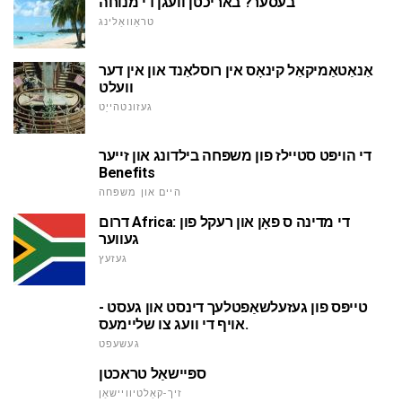
בעסער? באריכטן וועגן די מנוחה
טראַוואַלינג
אַנאַטאַמיקאַל קינאָס אין רוסלאַנד און אין דער
וועלט
געזונטהייַט
די הויפּט סטיילז פון משפּחה בילדונג און זייער
Benefits
היים און משפּחה
דרום Africa: די מדינה ס פאָן און רעקל פון
געווער
געזעץ
טייפּס פון געזעלשאַפטלעך דינסט און געסט -
אויף די וועג צו שליימעס.
געשעפט
ספּיישאַל טראכטן
זיך-קאַלטיוויישאַן