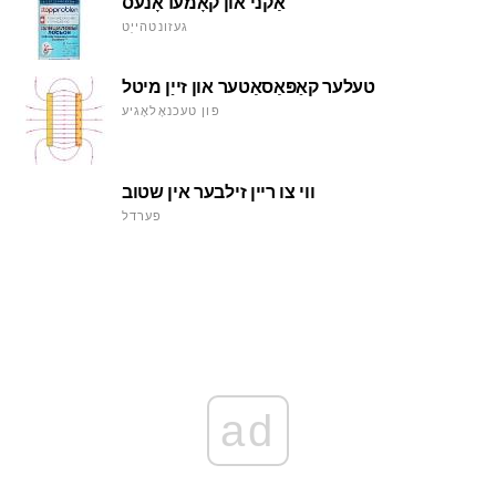
אַקני און קאָמעדאָנעס
געזונטהייַט
טעלער קאַפּאַסאַטער און זייַן מיטל
פון טעכנאָלאָגיע
ווי צו ריין זילבער אין שטוב
פערדל
ad