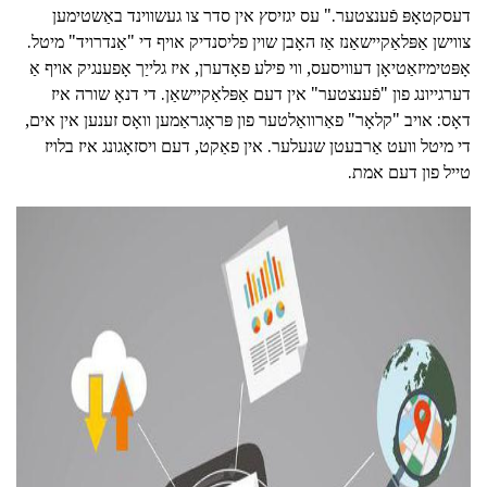
דעסקטאָפּ פֿענצטער." עס יגזיסץ אין סדר צו געשווינד באַשטימען
צווישן אַפּלאַקיישאַנז אַז האָבן שוין פליסנדיק אויף די "אַנדרויד" מיטל.
אָפּטימיזאַטיאָן דעוויסעס, ווי פילע פאָדערן, איז גלייַך אָפענגיק אויף אַ
דערגייונג פון "פֿענצטער" אין דעם אַפּלאַקיישאַן. די דנאָ שורה איז
דאָס: אויב "קלאָר" פאַרוואַלטער פון פּראָגראַמען וואָס זענען אין אים,
די מיטל וועט אַרבעטן שנעלער. אין פאַקט, דעם ויסזאָגונג איז בלויז
טייל פון דעם אמת.