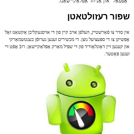
"אָפּפאַל" און אַניוזד אַפּלאַקיישאַנז.
שפּור רעזולטאטן
אין סדר צו פֿאַרשטיין, העלפן אויב קיין פון די אויסגעקליבן אַקשאַנז זאָל
אָפּשיקן צו די ספּעציעל נוצן. די מכשירים זענען גערופֿן בענטשמאַרקי
און קענען זיין דאַונלאָודיד פון די שפּיל מאַרק אַפּלאַקיישאַן. רובֿ אָפֿט זיי
זענען פּאָטער.