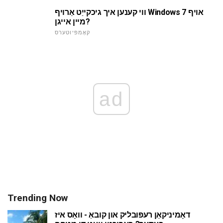
ווי קענען איך גיכקייַט אַרויף Windows 7 אויף
מיין אייגן?
קאָמפּיוטערס
ad
Trending Now
דאָמיניקאַן רעפּובליק און קובאַ - וואָס איז