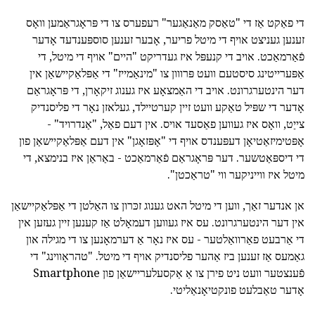
די פאַקט אַז די "טאַסק מאַנאַגער" רעפערס צו די פּראָגראַמען וואָס
זענען געניצט אויף די מיטל פריער, אָבער זענען סוספּענדעד אָדער
פֿאַרמאַכט. אויב די קנעפּל איז געדריקט "היים" אויף די מיטל, די
אַפּערייטינג סיסטעם וועט פּרווון צו "מינאַמייז" די אַפּלאַקיישאַן אין
דער הינטערגרונט. אויב די האַמצאָע איז גענוג זיקאָרן, די פּראָגראַם
אָדער די שפּיל טאַקע וועט זיין קערטיילד, געלאזן נאָר די פליסנדיק
צייַט, וואָס איז געווען פאַסעד אויס. אין דעם פאַל, "אַנדרויד" -
אָפּטימיזאַטיאָן דעפּענדס אויף די "אָפּזאָגן" אין דעם אַפּלאַקיישאַן פון
די דיספּאַטשער. דער פּראָגראַם פֿאַרמאַכט - באַראַן איז בנימצא, די
מיטל איז ווייניקער ווי "טראַכטן".
אן אנדער זאַך, ווען די מיטל האט גענוג זכּרון צו האַלטן די אַפּלאַקיישאַן
אין דער הינטערגרונט. עס איז געווען דעמאָלט אַז קענען זיין געזען אין
די אַרבעט פאַרוואַלטער - עס איז נאָר אַ דערמאָנען צו די מגילה און
גאַמעס אַז זענען ביז אַהער פליסנדיק אויף די מיטל. "טהראָווינג" די
פֿענצטער וועט ניט פירן צו אַ אַקסעלעריישאַן פון Smartphone
אָדער טאַבלעט פונקטיאָנאַליטי.