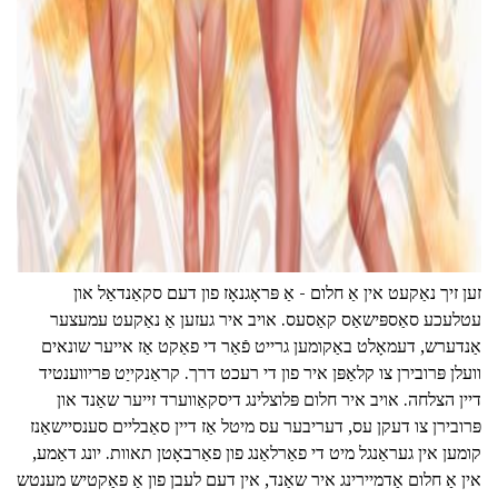
זען זיך נאַקעט אין אַ חלום - אַ פּראָגנאָז פון דעם סקאַנדאַל און
עטלעכע סאַספּישאַס קאַסעס. אויב איר געזען אַ נאַקעט עמעצער
אַנדערש, דעמאָלט באַקומען גרייט פֿאַר די פאַקט אַז אייער שונאים
וועלן פּרובירן צו קלאַפּן איר פון די רעכט דרך. קראַנקייַט פּריווענטיד
דיין הצלחה. אויב איר חלום פּלוצלינג דיסקאַווערד זייער שאַנד און
פּרובירן צו דעקן עס, דעריבער עס מיטל אַז דיין סאַבליים סענסיישאַנז
קומען אין געראַנגל מיט די פאַרלאַנג פון פאַרבאָטן תאוות. יונג דאַמע,
אין אַ חלום אַדמיירינג איר שאַנד, אין דעם לעבן פון אַ פאַקטיש מענטש