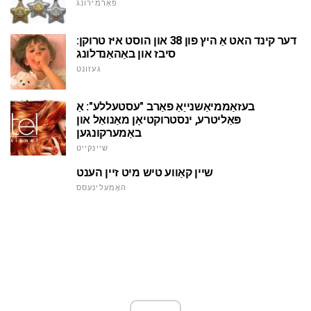
פאָרמירונג
דער קינד האט אַ היץ פון 38 און הוסט איז טרוקן:
סיבז און באַהאַנדלונג
געזונט
בעזאַממיאַשנייַאַ פאַרב "עסטעללע": אַ
פּאַליטרע, ינסטרוקטיאָן מאַנואַל און
באַמערקונגען
שיינקייט
שיין קאַווע טיש מיט זיין הענט
האָמעלינעסס