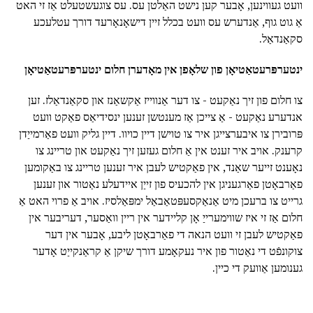
וועט געווינען, אָבער קען נישט האַלטן עס. עס צוגעשטעלט אַז זי האט
אַ גוט גוף, אַנדערש עס וועט בכלל זיין דישאָנאָרעד דורך עטלעכע
סקאַנדאַל.
ינטערפּרעטאַטיאָן פון שלאָפן אין מאָדערן חלום ינטערפּרעטאַטיאָן
צו חלום פון זיך נאַקעט - צו דער אַנווייז אַקשאַנז און סקאַנדאַלז. זען
אנדערע נאַקעט - אַ צייכן אַז מענטשן זענען ינסידיאַס פאַקט וועט
פּרובירן צו איבערצייגן איר צו טוישן דיין כויוו. דיין גליק וועט פאַרמייַדן
קרענק. אויב איר זענט אין אַ חלום געזען זיך נאַקעט און טריינג צו
נאָענט זייער שאַנד, אין פאַקטיש לעבן איר זענען טריינג צו באַקומען
פאַרבאָטן פאַרגעניגן אין להכעיס פון זייַן איידעלע נאַטור און זענען
גרייט צו ברעכן מיט אַנאַקסעפּטאַבאַל ימפּאַלסיז. אויב אַ פרוי האט אַ
חלום אַז זי איז שווימערייַ אָן קליידער אין ריין וואַסער, דעריבער אין
פאַקטיש לעבן זי וועט הנאה די פאַרבאָטן ליבע, אָבער אין דער
צוקונפֿט די נאַטור פון איר נעקאָמע דורך שיקן אַ קראַנקייַט אָדער
גענומען אַוועק די כיין.