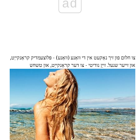
ad
צו חלום פון זיך נאַקעט אין די וואַנע (וואַנע) - פּלוצעמדיק קראַנקייַט,
און זייער שנעל. זייַן נודיטי - צו דער קראַנקייַט, און טשוזש