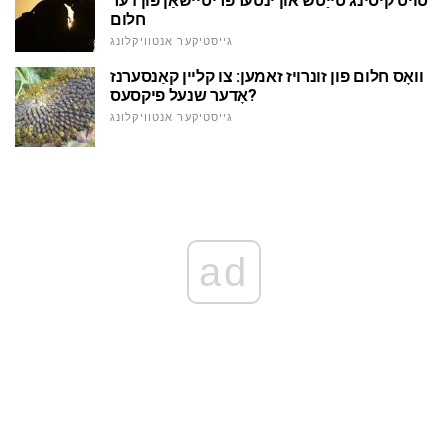
טויט קיסינג טייַטש און ינטערפּריטיישאַן פון דער
חלום
גייסטיקער אנטוויקלונג
וואָס חלום פון זונרויז זאמען: צו קליין קאַנסערנז
אָדער שנעל פיקסעס?
גייסטיקער אנטוויקלונג
ad