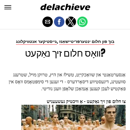
,
בוך פון חלום ינטערפּריטיישאַנז
גייסטיקער אנטוויקלונג
וואָס חלום זיך נאַקעט?
אַנסערטאַנטי און שוואַכקייַט, טשילז און היץ, טרוקן מויל, שטרענג
סוועטינג, דיגעסטיווע דיסאָרדערס - די זענען די סימפּטאָמס וואָס אין
פאַקטיש לעבן קענען אָנמאַכן שלאָפן וועגן נודיטי.
צו חלום פון זיך נאַקעט - אַ וויכטיק געשעעניש