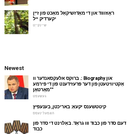
ראָוזוווד און די מאַדזשיקאַל מאַכט פון זייַן
יקערדיק ייל
שיינקייַט
Newest
ברוקס אלעקסאנדער וו .: Biography און
אַקטיוויטעטן פון דער פּרעזידענט פון די פירמע
"מאָרטאָן"
געשעפט
קיטטשענס יקעאַ: באריכטן, בענעפיץ
האָמעלינעסס
דעם סדר פון כבוד ווו גראַד. באַלוינט די סדר פון
כבוד