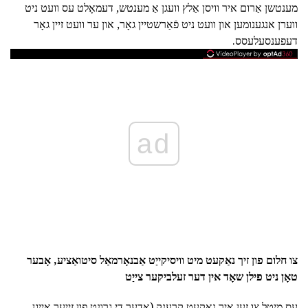
מענטשן אַרום איר וויסן אַלץ וועגן אַ מענטש, דעמאָלט עס וועט ניט
ווערן אנגענומען און וועט ניט פֿאַרשטיין גאָר, און ער וועט זיין גאָר
דעפענסעלעסס.
ad
צו חלום פון זיך נאַקעט מיט וויסיקייַט אַבנאָרמאַל סיטואַציע, אָבער
טאָן ניט פילן שאָד אין דער זעלביקער צייַט
עס מיטל צו זען איר נאַקעט קרענק (אָדער די גרונט פון זייער אייגן