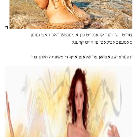
די
צווייט - צו דער קראַנקייַט פון אַ מענטש וואס האט געזען.
סאַסעפּטאַבילאַטי צו הויט קרענק.
ינטערפּרעטאַטיאָן פון שלאָפן אויף די משפּחה חלום בוך