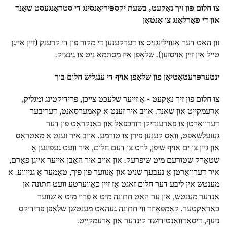
צו חלום פון זיך נאַקעט, בשעת יקספּיריאַנסינג די סטראָנגעסט שאַנד
און די פאַרלאַנג צו אָנטאָן
זון האט דער אַנווילינגניס צו דערקענען די מקור פון די קרענק (זייַן אייגן
טייל אין זייַן אויסזען). שלאָפן איז מסתּמא ניט צו גינציק.
ינטערפּרעטאַטיאָן פון שלאָפן אויף די ענגליש חלום בוך
צו חלום פון זיך נאַקעט - אַ זייער שלעכט צייכן, פּרידיקטינג ומגליק,
אָרעמקייַט און שאַנד. אויב איר זענט אַ קאָמערסאַנט, דעריבער
דערוואַרטן צו פאַרענדיקן דורכפאַל און באַנקראָט פון דער
געזעלשאַפֿט, וואָס קענען פירן צו טורמע. אויב איר זענט אַ מאַטראָס
און גיין צו ים אויף שיפֿן, לויט צו דעם חלום, איר וועט געפֿינען אַ
שטאַרק שטורעם מיט שיפּרעק. און אויב איר האָבן אייער אייגן פאַרם,
איר דערוואַרטן אַ נעבעך שניט און אָנווער פון פיך, טאָמער אַ גנייווע. א
מענטש אין ליבע דער חלום זאגט אַז זיין כאַווערטע וועט חתונה אן
אנדער מענטש, און ער האט חתונה מיט אַ פֿרוי מיט אַ שווער
כאַראַקטער. קאַמפּאָוזד ווי חתונה געהאט מענטשן שלאָפן פּרידיקס
ניעף, דיסאַדוואַנטידזשד קינדער און אָרעמקייַט.