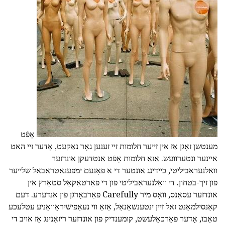
אָפֿט
מענטשן זאָגן אַז אין זייער חלומות זיי זענען גאָר נאַקעט, אָדער זיי האט
איינער ונטערוועש. אַזאַ חלומות אָפֿט אַנטדעקן אונדזער
וואַלנעראַביליטי, כיידינג אונטער די אַ פּאָנעם ימפּענאַטראַבאַל שלייער
פון זיך-בטחון. די וואַלנעראַביליטי פון די פּאַרטאַקאַל סטאַרץ אין
אונדזער עסאַנס, וואָס מיר Carefully פאַרבאָרגן פון אנדערע. דעם
קאַנסילמאַנט זאל זיין ינטענשאַנאַל, אַזאַ ווי נעאַפישיראָוואַניע עטלעכע
טאַבו, אָדער פאַרכאַלעשט, קומענדיק פון אונדזער ריזאַנינג אַז אויב די