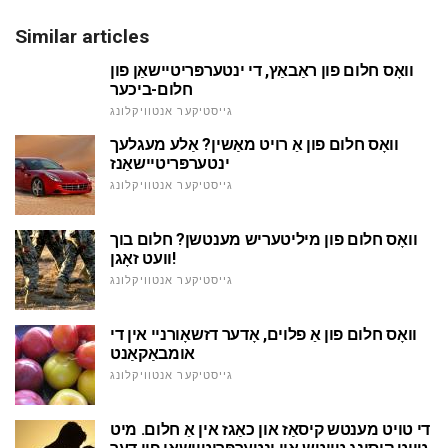
Similar articles
וואָס חלום פון ראַבאַץ, די ינטערפּריטיישאַן פון
חלום-ביכער
גייסטיקער אנטוויקלונג
וואָס חלום פון אַ רויט מאַשין? אַלע מעגלעך
ינטערפּריטיישאַנז
גייסטיקער אנטוויקלונג
וואָס חלום פון מיליטעריש מענטשן? חלום בוך
וועט זאָגן!
גייסטיקער אנטוויקלונג
וואָס חלום פון אַ פלוים, אָדער דזשאָורניי אין די
אומבאַקאַנט
גייסטיקער אנטוויקלונג
די טויט מענטש קיסאַז און כאַגז אין אַ חלום. מיט