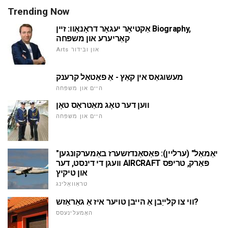
Trending Now
אַקטיאָר יעגאָר דראָנאָוו: זיין Biography,
קאַריערע און משפּחה
Arts און ובידור
מעשוגאַס אין קאַץ - אַ פאַטאַל קרענק
היים און משפּחה
ווען דער טאָג מאַטראָס טאָן
היים און משפּחה
"יאַמאַל" (ערליין): פּאַסאַנדזשערז באַמערקונגען
וועגן די דינסט, דער AIRCRAFT פּאַרק, טריפּס
און טיקיץ
טראַוואַלינג
ווי צו קלייַבן אַ הייבן טויער איז אַ גאַראַזש?
האָמעלינעסס