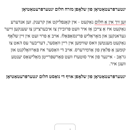
ינטערפּרעטאַטיאָן פון שלאָפן מזרח חלום ינטערפּרעטאַטיאָן
זען זיך אין אַ חלום
נאַקעט - אין קאָנפליקט און קרענק. זען אנדערע
נאַקעט איז אַ צייכן אַז איר וועט פּרובירן צו איבערצייגן צו שענקען זייער
געדאנקען און מאָראַליש פּרינסאַפּאַלז. אויב אַ פרוי זעט אין זיין שלאָף
נאַקעט מענטשן וואס שווימען אין ריין וואַסער, דעריבער עס האט צו
קומען אַ פּלאַץ פון אַדמירערס. אויב די וואַסער איז פאַרוואָלקנט און
גראָב - איינער פון איר סוטערז וועט פאַרשפּרייטן מאַלישאַס יענטע
וועגן איר.
ינטערפּרעטאַטיאָן פון שלאָפן אויף די נואַסט חלום ינטערפּרעטאַטיאָן