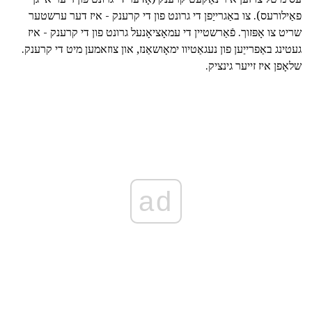
פאַילורעס). צו באַגרייַפן די גרונט פון די קרענק - איז דער ערשטער
שריט צו אָפּזוך. פֿאַרשטיין די עמאָציאָנעל גרונט פון די קרענק - איז
געטינג באַפרייַען פון נעגאַטיוו ימאָושאַנז, און צוזאמען מיט די קרענק.
שלאָפן איז זייער גינציק.
ad