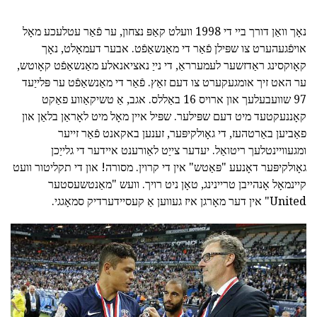
נאָך וואַן דורך ביי די 1998 וועלט קאַפּ נצחון, ער פֿאַר עטלעכע מאָל
אויפֿגעהערט צו שפּילן פֿאַר די מאַנשאַפֿט. אבער דעמאָלט, נאָך
קאָוקסינג ראַדזשער לעמערראַ, די נייַ נאציאנאלע מאַנשאַפֿט קאָוטש,
ער האט זיך אומגעקערט צו דעם זאַץ. פֿאַר די מאַנשאַפֿט ער פּלייַעד
97 שוועבעלעך און ארויס 16 באַללס. אגב, אַ טשיקאַווע פאַקט
קאָננעקטעד מיט דעם שפּילער. שפּיל איין מאָל מיט לאָראַן בלאַן און
פאַביען באַרטהעז, די גאָולקיפּער, זענען באקאנט פֿאַר זייער
ומגעוויינטלעך ריטואַל. יעדער צייַט לאַורענט איידער די גלייַכן
גאָולקיפּער דאָנעע "פּאַטש" אין די קרוין. מסורה! און די תקליטור וועט
קיינמאָל אָנהייבן טריינינג, טאָן ניט רויך. וועש "מאַנטשעסטער
United" אין דער מאָרגן איז געווען אַ קעסיידערדיק סמאָגגי.