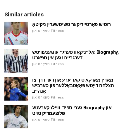
Similar articles
רוסיש פאַרטיידיקער טשיטשערין ניקיטאַ
ספּאָרט און Fitness
אַלייניקאָוו סערגיי עווגענעוויטש: Biography,
דערגרייכונגען אין ספּאָרט
ספּאָרט און Fitness
מאַרין מאַרקאָ ס קאַריערע און דער דרך צו
הצלחה דייַטש פאָאָטבאַללער פון סערביש
אָנהייב
ספּאָרט און Fitness
גערי ספּיד: וויילז קאַרעטע Biography און
פּלוצעמדיק טויט
ספּאָרט און Fitness