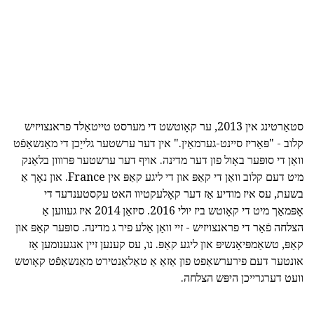
סטאַרטינג אין 2013, ער קאָוטשט די מערסט טייטאַלד פראנצויזיש
קלוב - "פּאַריז סיינט-גערמאַין." אין דער ערשטער גלייַכן די מאַנשאַפֿט
וואַן די סופּער באָול פון דער מדינה. אויף דער ערשטער פּרווון בלאַנק
מיט דעם קלוב וואַן די קאַפּ און די ליגע קאַפּ אין France. און נאָך אַ
בשעת, עס איז מודיע אַז דער קאָלעקטיוו האט עקסטענדעד די
אָפּמאַך מיט די קאָוטש ביז יולי 2016. סיזאַן 2014 איז געווען אַ
הצלחה פֿאַר די פראנצויזיש - זיי וואַן אַלע פיר ג מדינה. סופּער קאַפּ און
קאַפּ, טשאַמפּיאָנשיפּ און ליגע קאַפּ. נו, עס קענען זיין אנגענומען אַז
אונטער דעם פירערשאַפט פון אַזאַ אַ טאַלאַנטירט מאַנשאַפֿט קאָוטש
וועט דערגרייכן היפּש הצלחה.