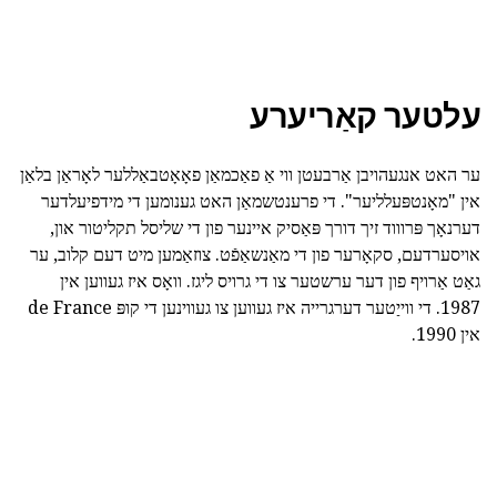
עלטער קאַריערע
ער האט אנגעהויבן אַרבעטן ווי אַ פאַכמאַן פאָאָטבאַללער לאָראַן בלאַן
אין "מאָנטפּעלליער". די פרענטשמאַן האט גענומען די מידפיעלדער
דערנאָך פּרוווד זיך דורך פּאַסיק איינער פון די שליסל תקליטור און,
אויסערדעם, סקאָרער פון די מאַנשאַפֿט. צוזאַמען מיט דעם קלוב, ער
גאַט אַרויף פון דער ערשטער צו די גרויס ליגז. וואָס איז געווען אין
1987. די ווייַטער דערגרייה איז געווען צו געווינען די קופּ de France
אין 1990.