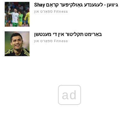
Shay גיווען - לעגענדע גאָולקיפּער קראָם
ספּאָרט און Fitness
באַרימט תקליטור אין די מענטשן
ספּאָרט און Fitness
ad