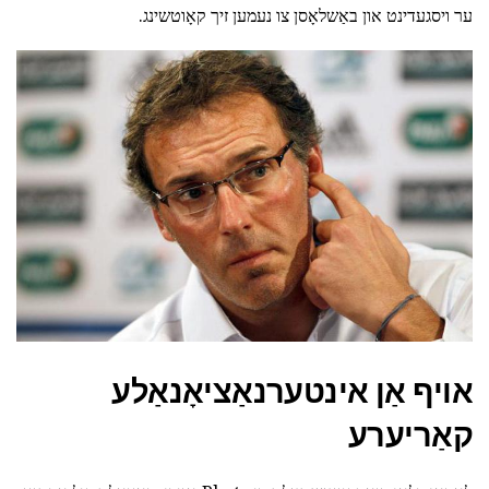
ער ויסגעדינט און באַשלאָסן צו נעמען זיך קאָוטשינג.
אויף אַן אינטערנאַציאָנאַלע
קאַריערע