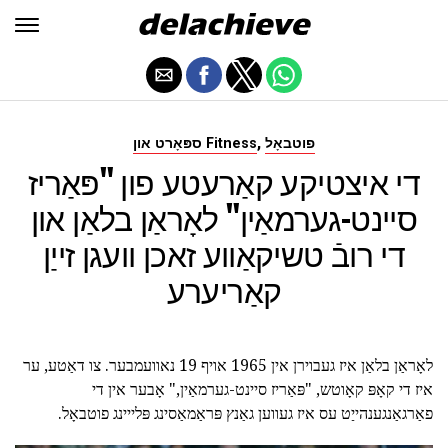
,
פוטבאָל
ספּאָרט און Fitness
די איצטיקע קאַרעטע פון "פּאַריז
סיינט-גערמאַין" לאָראַן בלאַן און
די רובֿ טשיקאַווע זאכן וועגן זייַן
קאַריערע
לאָראַן בלאַן איז געבוירן אין 1965 אויף 19 נאוועמבער. צו דאַטע, ער
איז די קאָפּ קאָוטש, "פּאַריז סיינט-גערמאַין," אָבער אין די
פאַרגאַנגענהייַט עס איז געווען גאַנץ פּראַמאַסינג פּלייינג פוטבאָל.