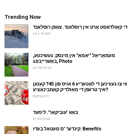
Trending Now
די קאָולדאַסט אָרט אין רוסלאַנד. צאָפן רוסלאַנד
פאָרמירונג
מעמאָריאַל "יאַמאַ" אין מינסק: געשיכטע,
באַשרייַבונג, Photo
טראַוואַלינג
ווי צו געווינען די לאָטעריע 6 אויס פון 45? קענען
איך טרעפן די מאַזלדיק קאָמבינאַציע?
פינאַנסעס
באַאַ 'עוביקאָר'. לימעד
געזונטהייַט
קינדער 'ס מעטאַל בעדז: Benefits