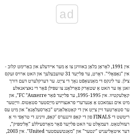
ad
אין 1991, לאָראַן בלאַן באווויגן צו אַ מער איידעלע און באַרימט קלוב -
אין "נאַפּאָלי". דאָרט, ער פּלייַעד 31 שוועבעלעך און האט ארויס זעקס
צילן. ער לינקס די מאַנשאַפֿט נאָך די צייַט. ער דערקלערט דעם דורך
זאגן אַז ער האט אַ שטאַרק פאַרלאַנג צו שפּילן פֿאַר די נאציאנאלע
קאָלעקטיוו. אין 1995-1995, ער פּלייַעד פֿאַר FC "Auxerre", און
מיט אים געמאכט אַ אַנערערי פראנצויזיש מייַסטער סטאַטוס. ווייַטער
ער סטאַרטעד זיין צייַט אין די קאַטאַלאַניש "באַרסעלאָנאַ" און מיט עס
ריטשט די FINALS פון די קאַפּ וויננערס 'קאַפּ, ווינינג די טראָפי ווי אַ
רעזולטאַט. דעמאָלט ער האט פּלייַעד פֿאַר מאַרסעיללע "אָלימפּיק",
דער איטאַליעניש "ינטער" און "מאַנטשעסטער United". אין 2003,