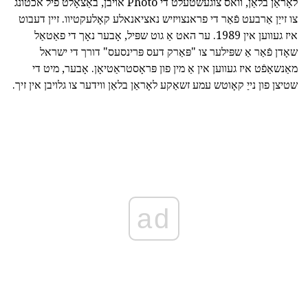
לאָראַן בלאַן, וואס צוגעשטעלט די Photo אויבן, באַצאָלט פיל אכטונג
צו זייַן אַרבעט פֿאַר די פראנצויזיש נאציאנאלע קאָלעקטיוו. זיין דעבוט
איז געווען אין 1989. ער האט אַ גוט שפּיל, אָבער נאָך די פאַטאַל
שאָדן פֿאַר אַ שפּילער צו "פּאַרק דעס פּרינסעס" דורך די ישראל
מאַנשאַפֿט איז געווען אין אַ מין פון פּראָסטראַטיאָן. אָבער, מיט די
שטיצן פון נייַ קאָוטש עמע זשאַקע לאָראַן בלאַן ווידער צו גלויבן אין זיך.
ad