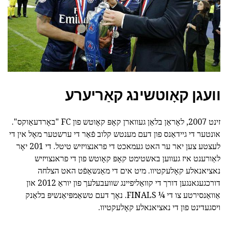
וועגן קאָוטשינג קאַריערע
זינט 2007, לאָראַן בלאַן געווארן קאָפּ קאָוטש פון FC "באָרדעאַוקס".
אונטער די גיידאַנס פון דעם מענטש קלוב פֿאַר די ערשטער מאָל אין די
לעצטע צען יאר ער האט געמאכט די פראנצויזיש טיטל. די 201 יאָר
לאַורענט איז געווען באשטימט קאָפּ קאָוטש פון די פראנצויזיש
נאציאנאלע קאָלעקטיוו. מיט אים די מאַנשאַפֿט האט הצלחה
דורכגעגאנגען דורך די קוואַליפיינג שוועבעלעך פון יוראַ 2012 און
אַוואַנסירטע צו די ¼ FINALS. נאָך דעם טשאַמפּיאַנשיפּ בלאַנק
ויסגעדינט פון די נאציאנאלע קאָלעקטיוו.