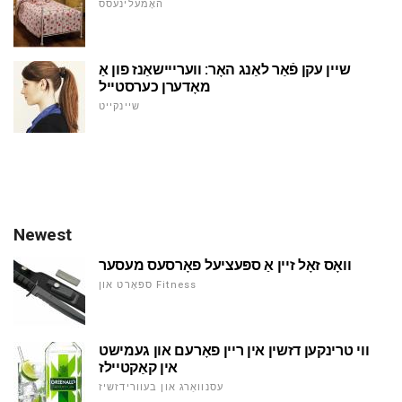
האָמעלינעסס
שיין עקן פֿאַר לאַנג האָר: ווערייישאַנז פון אַ
מאָדערן כערסטייל
שיינקייט
Newest
וואָס זאָל זיין אַ ספּעציעל פאָרסעס מעסער
ספּאָרט און Fitness
ווי טרינקען דזשין אין ריין פאָרעם און געמישט
אין קאַקטיילז
עסנוואַרג און בעוורידזשיז