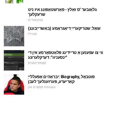
גלאַובער 'ס זאַלץ - פאַרשטאָפּונג איז ניט
שרעקלעך
געזונטהייַט
שאַל: שטריקערייַ דיאַגראַמע (באַשרייַבונג)
פערדל
ווי צו עפענען אַ טריידינג פּלאַטפאָרמע אין די
"ינסעניוו": דערקלערונג
קאָמפּיוטערס
יבראַהים אַפעללייַ: Biography, פוטבאָל
קאַריערע, פּערזענלעך לעבן
ספּאָרט און Fitness