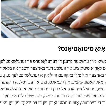
 אַזאַ סיטואַטיאָנס?
קשיא מוזן ערשטער פרעגן די דעוועלאָפּערס פון געזעלשאַפטלעך
 לאָזן אַ סיטואַציע אין וועלכע דער באַניצער חשבון איז בלאקירט
 באַניצער זאָל פילן באַקוועם ווייל אין אַ געזעלשאַפטלעך נעץ, גא
ָרמאַל קאָמוניקאַציע. און דעמאָלט, מיט אַ וועבזייַטל, איר קענען א
- ניט, עס זאָל ניט זאָרג. אַלע פון דעם ווערק איז אַ געזעלשאַפטל
נעץ איז שפּירעוודיק צו ווירוס מגילה, עס מיטל בלויז איין זאַך - א
י ווייכווארג, אַזוי גענומען זאָרגן פון די זיכערקייַט פון זייַן ניצע