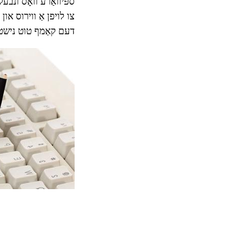
ספּיוואַרע וואָס ונבע
דעם קאַמף טוט נישט גא