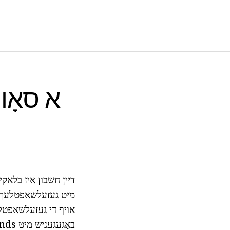
א סאָונ
דיין חשבון איז בלאקי
מיט געזעלשאַפטלעך נע
אויף די געזעלשאַפטלע