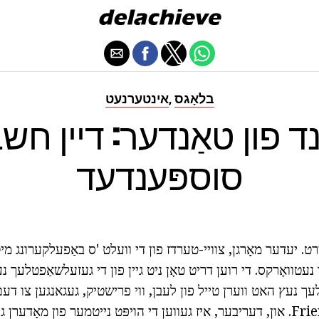
בלאָגס
אינטערנעט
,
ד פון טאַנדער: דיין חשב
סוספּענדעד
רט. יעדער מאָרגן, צוויי-טערדז פון די וועלט 'ס באַפעלקערונג מ
טוואָרקס. די רוען דריט טאָן ניט גיין פון די געזעלשאַפטלעך נע
ך נעץ האט ווערן טייל פון לעבן, ווי פרישטיק, געגאנגען צו דעם
באַגעגעניש מיט Friends. און, דעריבער, איז געווען די הויפּט נייטמער פון מאָ