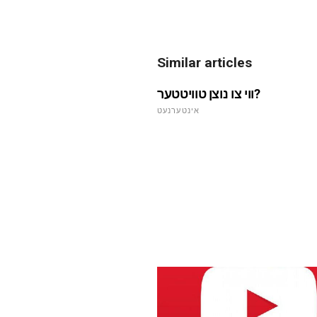
Similar articles
ווי צו נוצן טוויטטער?
אינטערנעט