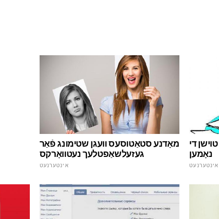
טוישן די
מאָדנע סטאַטוסעס וועגן שטימונג פֿאַר
נאָמען
געזעלשאַפטלעך נעטוואָרקס
אינטערנעט
אינטערנעט