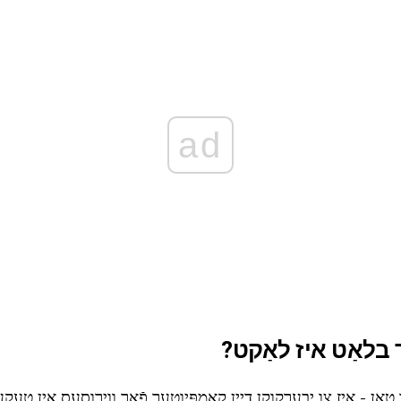
ad
 בלאַט איז לאַקט?
אָן - איז צו יבערקוקן דיין קאָמפּיוטער פֿאַר ווירוסעס אין טעק