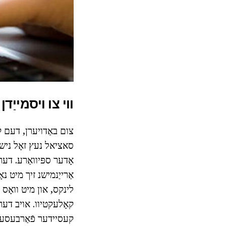
ווי צו ויסמייַדן
צום באַדויערן, דעם 
סאציאל נעץ זאָל נישט
אָדער ספּיוואַרע. דער
אַרייַנמישנ זיך מיט נא
לינקס, און מיט וואָס 
קאָלעקטיוו. אויב דער 
קעסיידער פֿאַרבעסערן ד