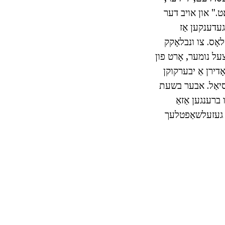
ט." און אויב דער
 געדענקען אַז
אָס. צו ונבלאָקק
על נומער, אָרט פון
ָדירן אַ יבערקוקן
אָווערסיאַל. אבער בשעת
 ברענגען אַזאַ
ר געזעלשאַפטלעך