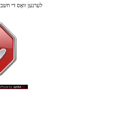
לערנען וואָס די חשבו