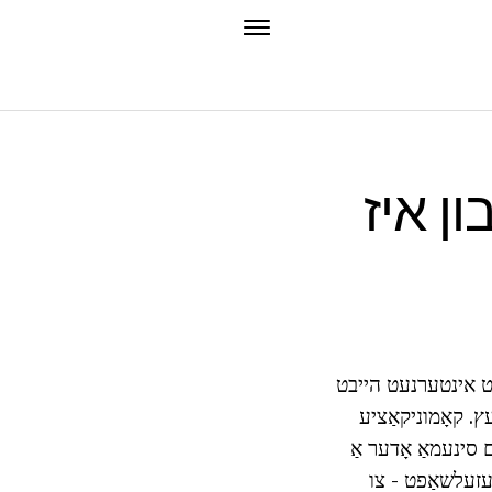
ון איז
יט אינטערנעט הייבט
ץ. קאָמוניקאַציע
 סינעמאַ אָדער אַ
דערן געזעלשאַפט - צו