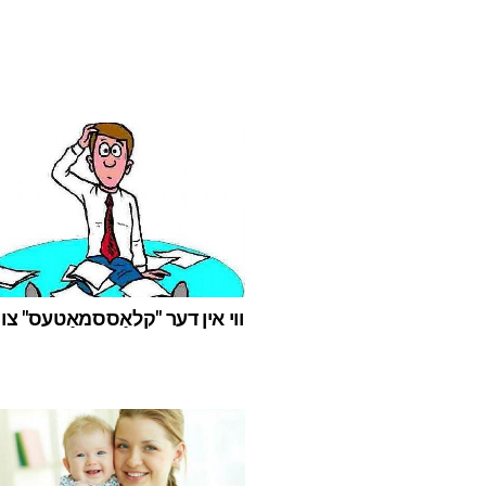
ווי אין דער "קלאַססמאַטעס" צו 