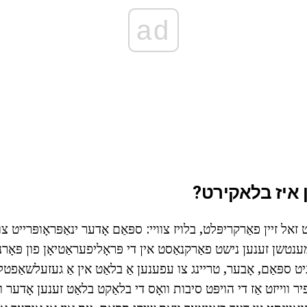
ad
ן איז בלאקירט?
זאל זיין פאַרקריפּלט, בלויז צוויי: ספּאַם אָדער ינאַפּראָופּרייט צ
מענטשן זענען נישט פאַרקנאַסט אין די פּראָליפעראַטיאָן פון פּאָרנ
ניט ספּאַם, אָבער, טריינג צו עפענען אַ בלאַט אין אַ געזעלשאַפטל
 עס איז locked. פיר ווייזט אַז די הויפּט סיבות וואָס די בלאַקט בלאַט זענען אָד