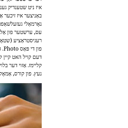
איז ניט שטענדיק גענו
באַניצער איז זיכער אַז
נאָרמאַלי געזעלשאַפט
עס, ערשטער פון אַלע 
רעגיסטראַציע (שטאָט),
פון
דעם קויל האט קיין ליגא
קליימז. אַזוי דער בל
נעץ. פון קורס, אַמאָל 