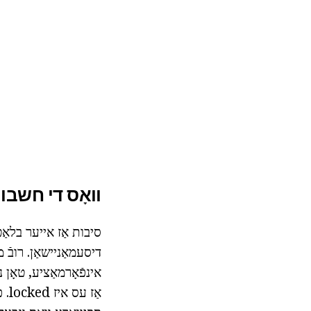
וואָס די חשבו
סיבות אַז אייער בלאַט 
דיסעמאַניישאַן. רובֿ 
אינפֿאָרמאַציע, טאָן 
אַז