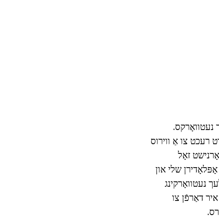
 נעטוואָרקס.
 רעכט צו אַ ווירוס
ָרנישט זאָל
ָפּלאָדירן שלי און
עך נעטוואָרקינג
יר דאַרפֿן צו
רס.