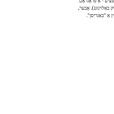
ציע - אַ פּראָגראַם
עך קליין געלטיק באַלוינונג). אָבער,
אַ "באַגריסן".