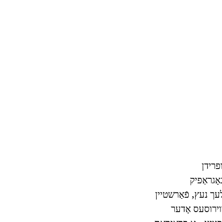
ופרידן
אָגראַפיק
עך נעץ, פֿאַרשטיין
ער ווירוסעס אָדער