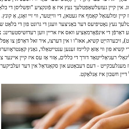
ג. אין קיין געזעלשאַפטלעך נעץ איז אַ פֿונקציע "ופשליסן די בלאַ
 קיין ומלעגאַל קאַמף איז געטאן, די ווייַטער, ווי זיי זאָגן, אַ קונץ.
לעך נעץ נאָטיפיעס דער באַניצער וועגן די גרונט פון די בלאַט של
דאַרפֿן די אינפֿאָרמאַציע וואס איז אריין ווען רעדזשיסטערינג: צ
 זיכערהייַט קשיא, אאז"ו ו אין דערצו, איר זאל דאַרפֿן צו אָפּלא
 די פּאַס Photo. די קשיא פון ווי אַזאַ קליימז זענען ענטייטאַלד, גאַנץ קאָנטר
ַלי רעגיאַלייטאַד דורך די כּללים, אַזוי אַז עס איז קיין איינער צו
ויז מעגלעכקייט - דעם דעבאַטע און סקאַנדאַל אין דער זעלביקע
דיין חשבון איז אַנלאַקט.