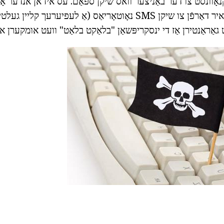
קנאָוונסט צו דער באַניצער וואס שיקן ספּאַם. עס איז אן אנדער אָפּ
צו לויפן אַ ווירוס און איר דאַרפֿן צו שיקן SMS נאָוטאָריאַס (אַ לעפיער
ַראַנטירן אַז די ינסקריפּשאַן "בלאַקט בלאַט" וועט אומקערן אין 